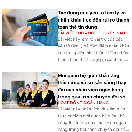
pha giữa nguyên tắc thanh toán độc
lập của L/C và logic kiểm soát rủi ro
Tác động của yếu tố tâm lý và
của cấp tín dụng, từ đó đề xuất vai
nhân khẩu học đến rủi ro thanh
trò của biện pháp khẩn cấp tạm thời
toán thẻ tín dụng
như một “cầu nối” nhằm trì hoãn
BÀI VIẾT KHOA HỌC CHUYÊN SÂU
thanh toán, hạn chế tổn thất và
Bài viết này làm rõ vai trò của các
hướng tới hài hòa hai tuyến pháp lý
yếu tố tâm lý và đặc điểm nhân khẩu
trong thực tiễn ngân hàng.
học trong việc hình thành rủi ro chậm
thanh toán thẻ tín dụng, qua đó cho
thấy hành vi như quá tự tin và chấp
nhận rủi ro tài chính, cùng với các
Mối quan hệ giữa khả năng
yếu tố như hôn nhân, học vấn, nghề
thích ứng và sự sẵn sàng thay
nghiệp và thu nhập, có ảnh hưởng
đổi của nhân viên ngân hàng
đáng kể đến khả năng trả nợ của
trong quá trình chuyển đổi số
người dùng, đồng thời cung cấp cơ
HOẠT ĐỘNG NGÂN HÀNG
sở thực nghiệm quan trọng cho quản
Bài viết này phân tích và kiểm định
lý rủi ro và hoạch định chính sách tín
thực nghiệm mối quan hệ giữa khả
dụng tiêu dùng.
năng thích ứng của nhân viên ngân
hàng trong bối cảnh chuyển đổi số,