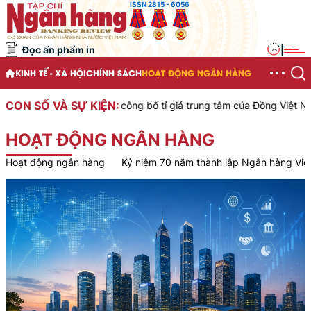
ISSN 2815 - 6056
Đọc ấn phẩm in
|
KINH TẾ - XÃ HỘI
CHÍNH SÁCH
HOẠT ĐỘNG NGÂN HÀNG
CON SỐ VÀ SỰ KIỆN:
 Việt Nam công bố tỉ giá trung tâm của Đồng Việt Nam với Đô la Mỹ,
HOẠT ĐỘNG NGÂN HÀNG
Hoạt động ngân hàng
Kỷ niệm 70 năm thành lập Ngân hàng Vi