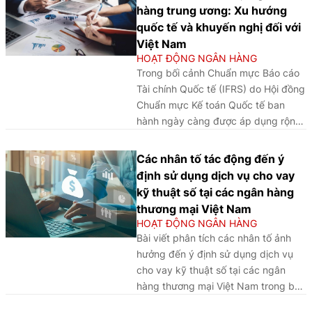
các cuộc khủng hoảng ngân hàng
tiền, chống tài trợ khủng bố,
hàng trung ương: Xu hướng
gần đây, từ đó đề xuất định hướng
chống tài trợ phổ biến vũ khí
quốc tế và khuyến nghị đối với
hoàn thiện khuôn khổ hỗ trợ thanh
hủy diệt hàng loạt tại VIFC và
Việt Nam
khoản khẩn cấp tại Việt Nam theo
thực tiễn chuẩn bị của các
HOẠT ĐỘNG NGÂN HÀNG
hướng linh hoạt, dựa trên đánh giá
ngân hàng thương mại
Trong bối cảnh Chuẩn mực Báo cáo
triển vọng và tăng cường phối hợp
(NHTM), cho thấy việc triển
Tài chính Quốc tế (IFRS) do Hội đồng
chính sách giữa các cơ quan liên
khai hoạt động ngân hàng tại
Chuẩn mực Kế toán Quốc tế ban
quan.
VIFC đang được định hình
hành ngày càng được áp dụng rộng
theo cách tiếp cận thận trọng,
rãi, việc nghiên cứu kinh nghiệm
có lộ trình.
quốc tế có ý nghĩa quan trọng trong
Các nhân tố tác động đến ý
xây dựng lộ trình áp dụng IFRS phù
định sử dụng dịch vụ cho vay
hợp cho Ngân hàng Nhà nước Việt
kỹ thuật số tại các ngân hàng
Nam (NHNN), nhằm nâng cao minh
thương mại Việt Nam
bạch tài chính, năng lực quản trị và
HOẠT ĐỘNG NGÂN HÀNG
hiệu quả điều hành chính sách tiền
Bài viết phân tích các nhân tố ảnh
tệ.
hưởng đến ý định sử dụng dịch vụ
cho vay kỹ thuật số tại các ngân
hàng thương mại Việt Nam trong bối
cảnh chuyển đổi số, qua đó làm rõ