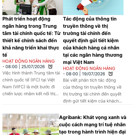
đầu tư và thúc đẩy phát triển kinh tế số.
Phát triển hoạt động
Tác động của thông tin
ngân hàng trong Trung
truyền thông về thị
tâm tài chính quốc tế: Từ
trường tài chính đến
thiết kế chính sách đến
quyết định gửi tiết kiệm
khả năng triển khai thực
của khách hàng cá nhân
tế
tại các ngân hàng thương
HOẠT ĐỘNG NGÂN HÀNG
mại Việt Nam
08:00
|
25/07/2026
HOẠT ĐỘNG NGÂN HÀNG
Việc hình thành Trung tâm tài
08:00
|
19/07/2026
chính quốc tế (IFC) tại Việt
Bài viết phân tích tác động
Nam (VIFC) là một bước đi
của thông tin truyền thông về
chiến lược nhằm kết nối thị
thị trường tài chính đến quyết
trường tài chính toàn cầu, thu
định gửi tiết kiệm của khách
hút và phân bổ hiệu quả các
hàng cá nhân tại các ngân
nguồn lực đầu tư, tận dụng cơ
hàng Việt Nam, qua đó làm rõ
Agribank: Khát vọng xanh và
hội dịch chuyển dòng vốn đầu
vai trò của truyền thông trong
cuộc cách mạng trí tuệ nhân
tư quốc tế, qua đó thúc đẩy
định hướng hành vi tài chính
tạo trong hành trình hiện đại