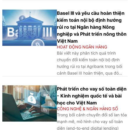
qua đó khẳng định vai trò trung tâm
của đổi mới, định hướng khách hàng
Basel III và yêu cầu hoàn thiện
và tổ chức học tập trong nâng cao
kiểm toán nội bộ định hướng
hiệu quả chuyển đổi và hiệu suất
rủi ro tại Ngân hàng Nông
hoạt động ngân hàng.
nghiệp và Phát triển nông thôn
Việt Nam
HOẠT ĐỘNG NGÂN HÀNG
Bài viết này phân tích quá trình
chuyển đổi kiểm toán nội bộ định
hướng rủi ro tại Agribank trong bối
cảnh Basel III hoàn thiện, qua đó
nhận diện các điểm nghẽn cấu trúc
và đề xuất lộ trình nâng cấp vai trò
Phát triển cho vay số toàn diện
kiểm toán nội bộ thành đối tác quản
- Kinh nghiệm quốc tế và bài
trị rủi ro chiến lược giai đoạn 2026 -
học cho Việt Nam
2030.
CÔNG NGHỆ & NGÂN HÀNG SỐ
Trong bối cảnh chuyển đổi số lan tỏa
mạnh mẽ, mô hình cho vay số toàn
diện (end-to-end digital lending)