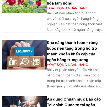
phát triển thị trường tài chính,
và đề xuất các hàm ý nhằm
hóa tam nông
đóng góp vào tăng trưởng
nâng cao hiệu quả truyền
HOẠT ĐỘNG NGÂN HÀNG
bền vững và nâng cao vị thế
thông, củng cố niềm tin của
Bài viết này phân tích quá trình
của Việt Nam trên trường
người gửi tiền và bảo đảm ổn
chuyển đổi của Ngân hàng Nông
quốc tế. Trong cấu trúc đó,
định hệ thống ngân hàng.
nghiệp và Phát triển nông thôn Việt
hoạt động ngân hàng giữ vai
Nam (Agribank) từ ngân hàng truyền
trò nền tảng, vừa cung cấp
thống sang mô hình “ngân hàng số
dịch vụ tài chính, vừa góp
xanh”, với trọng tâm là tín dụng nông
Khả năng thanh toán - ràng
phần hình thành và vận hành
nghiệp bền vững, ứng dụng trí tuệ
buộc nền tảng trong hỗ trợ
các dòng vốn trong nền kinh
nhân tạo (AI) trong thẩm định tín
thanh khoản khẩn cấp của
tế. Trên cơ sở phân tích định
dụng và vai trò dẫn dắt dòng vốn
ngân hàng trung ương
hướng chính sách tại Nghị
phục vụ phát triển nông nghiệp công
HOẠT ĐỘNG NGÂN HÀNG
quyết số 222/2025/QH15
nghệ cao tại Việt Nam.
Bài viết phân tích yêu cầu về khả
ngày 27/6/2025 của Quốc hội
năng thanh toán - điều kiện cốt lõi
về VIFC, Nghị định số
trong hỗ trợ thanh khoản khẩn cấp
329/2025/NĐ-CP ngày
(Emergency Liquidity Assistance -
18/12/2025 của Chính phủ về
ELA) của ngân hàng trung ương
cấp phép thành lập và hoạt
(NHTW), thông qua việc so sánh kinh
Áp dụng Chuẩn mực Báo cáo
động ngân hàng, quản lý
nghiệm quốc tế và thực tiễn xử lý
ngoại hối, phòng chống rửa
Tài chính Quốc tế tại ngân