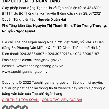
TẠP CHÍ ĐIỆN TỬ NGÂN HÀNG
Giấy phép hoạt động Tạp chí in và Tạp chí điện tử số 484/GP-
BTTTT do Bộ Thông tin và Truyền thông cấp ngày 28/07/2021
Quyền Tổng biên tập:
Nguyễn Xuân Hải
Phó Tổng biên tập:
Nguyễn Thị Thanh Bình, Trần Trung Thượng,
Nguyễn Ngọc Quyết
Địa chỉ: Tòa nhà Ngân hàng Nhà nước Việt Nam, số 504 Xã Đàn
(tầng 8), Phường Văn Miếu - Quốc Tử Giám, Thành phố Hà Nội
Điện thoại: 024.38354807 - 024.39392184 - 024.39392187
Email: tapchidientu_tcnh@sbv.gov.vn
Website: www.tapchinganhang.gov.vn -
www.tapchinganhang.com.vn
Copyright © 2022 Tapchinganhang.gov.vn. Bảo lưu mọi quyền.
Chỉ được phát hành lại thông tin từ website này khi có sự đồng ý
bằng văn bản của Tạp chí Ngân hàng
GIỚI THIỆU TÒA SOẠN
|
CỘNG TÁC VIÊN GỬI BÀI