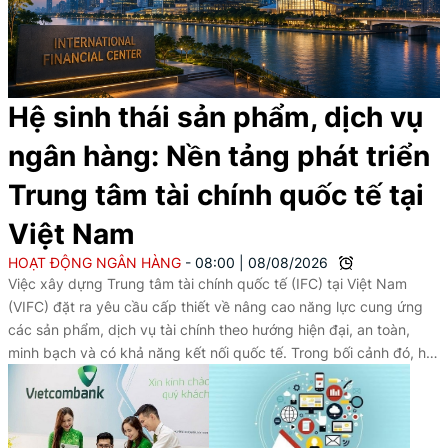
Hệ sinh thái sản phẩm, dịch vụ
ngân hàng: Nền tảng phát triển
Trung tâm tài chính quốc tế tại
Việt Nam
HOẠT ĐỘNG NGÂN HÀNG
08:00
|
08/08/2026
Việc xây dựng Trung tâm tài chính quốc tế (IFC) tại Việt Nam
(VIFC) đặt ra yêu cầu cấp thiết về nâng cao năng lực cung ứng
các sản phẩm, dịch vụ tài chính theo hướng hiện đại, an toàn,
minh bạch và có khả năng kết nối quốc tế. Trong bối cảnh đó, hệ
sinh thái sản phẩm, dịch vụ ngân hàng trên nền tảng số giữ vai
trò then chốt; không chỉ hỗ trợ thanh toán, quản lý dòng tiền, giao
dịch ngoại hối, tài trợ thương mại, mà còn góp phần nâng cao
năng lực cạnh tranh của thị trường tài chính, cải thiện môi trường