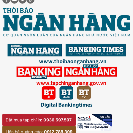
Đặt mua tạp chí in:
0936.597.597
Liên hệ quảng cáo:
0912.788.399