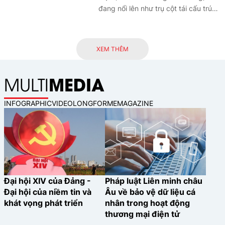
đang nổi lên như trụ cột tái cấu trúc
hoạt động tín dụng. Từ những kinh
nghiệm quốc tế, bài viết gợi mở
hướng phát triển mô hình cho vay số
XEM THÊM
toàn diện phù hợp với Việt Nam.
MEDIA
MULTI
INFOGRAPHIC
VIDEO
LONGFORM
EMAGAZINE
Đại hội XIV của Đảng -
Pháp luật Liên minh châu
Đại hội của niềm tin và
Âu về bảo vệ dữ liệu cá
khát vọng phát triển
nhân trong hoạt động
thương mại điện tử