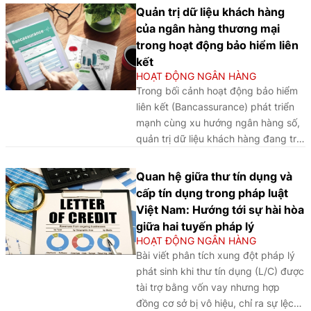
vai trò của các yếu tố công nghệ,
Quản trị dữ liệu khách hàng
tâm lý và tài chính cá nhân trong
của ngân hàng thương mại
việc hình thành hành vi chấp nhận
trong hoạt động bảo hiểm liên
dịch vụ của khách hàng.
kết
HOẠT ĐỘNG NGÂN HÀNG
Trong bối cảnh hoạt động bảo hiểm
liên kết (Bancassurance) phát triển
mạnh cùng xu hướng ngân hàng số,
quản trị dữ liệu khách hàng đang trở
thành “lá chắn” pháp lý và công
nghệ quan trọng, quyết định mức độ
Quan hệ giữa thư tín dụng và
minh bạch, an toàn và niềm tin của
cấp tín dụng trong pháp luật
người dùng đối với hệ sinh thái tài
Việt Nam: Hướng tới sự hài hòa
chính - bảo hiểm.
giữa hai tuyến pháp lý
HOẠT ĐỘNG NGÂN HÀNG
Bài viết phân tích xung đột pháp lý
phát sinh khi thư tín dụng (L/C) được
tài trợ bằng vốn vay nhưng hợp
đồng cơ sở bị vô hiệu, chỉ ra sự lệch