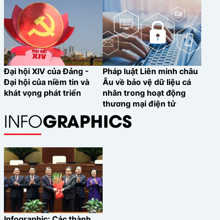
cùng nhận diện những “điểm nghẽn”
về vốn, công nghệ, dữ liệu. Đồng
thời, nhiều đề xuất quan trọng về
việc hoàn thiện Danh mục phân loại
xanh, cơ chế hỗ trợ lãi suất từ ngân
sách đã được gợi mở, nhằm khơi
Đại hội XIV của Đảng -
Pháp luật Liên minh châu
thông dòng vốn tín dụng, giúp ngành
Đại hội của niềm tin và
Âu về bảo vệ dữ liệu cá
Ngân hàng thực hiện tốt vai trò dẫn
khát vọng phát triển
nhân trong hoạt động
dắt nền kinh tế hướng tới mục tiêu
thương mại điện tử
phát thải ròng bằng “0”.
GRAPHICS
INFO
Infographic: Các thành