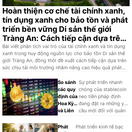
Hoàn thiện cơ chế tài chính xanh,
tín dụng xanh cho bảo tồn và phát
triển bền vững Di sản thế giới
Tràng An: Cách tiếp cận dựa trên
sức chịu tải môi trường
Bài viết phân tích vai trò của tài chính xanh và tín dụng
xanh trong huy động nguồn lực cho bảo tồn Di sản thế
giới Tràng An, đồng thời đề xuất cách tiếp cận dựa trên
sức chịu tải môi trường nhằm nâng cao hiệu quả phát
triển bền vững.
So sánh
Sự phát triển nhanh
các quy
chóng của stablecoin
định của
neo tiền pháp định
Hoa Kỳ
đang đặt ra những yêu
và Liên
cầu mới đối với quản
minh
lý nhà nước và khuôn
châu Âu
khổ pháp lý. Thông
Phát
Phát triển kinh tế bạc
đối với
qua phân tích và so