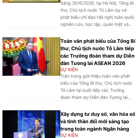
Sáng 30/6/2026, tại Hà Nội, Tổng Bí
thư, Chủ tịch nước Tô Lâm dự và
phát biểu chỉ đạo Hội nghị toàn quốc
nghiên cứu, học tập, quán triệt và
triển khai thực hiện Nghị quyết số
10-NQ/TW ngày 8/6/2026 của Bộ
Toàn văn phát biểu của Tổng Bí
Chính trị về phát triển kinh tế có vốn
thư, Chủ tịch nước Tô Lâm tiếp
đầu tư nước ngoài. Trân trọng giới
các Trưởng đoàn tham dự Diễn
thiệu toàn văn phát biểu của Tổng Bí
đàn Tương lai ASEAN 2026
thư, Chủ tịch nước Tô Lâm tại Hội
SỰ KIỆN
nghị.
Trân trọng giới thiệu toàn văn phát
biểu của Tổng Bí thư, Chủ tịch nước
Tô Lâm tại buổi tiếp các Trưởng
đoàn tham dự Diễn đàn Tương lai
ASEAN 2026 chiều ngày 09/6/2026.
Xây dựng tư duy số, văn hóa số
và tinh thần đổi mới sáng tạo
trong toàn ngành Ngân hàng
SỰ KIỆN