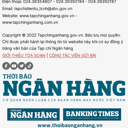
Điện thoại: 024.38354807 - 024.39392184 - 024.39392187
Email: tapchidientu_tcnh@sbv.gov.vn
Website: www.tapchinganhang.gov.vn -
www.tapchinganhang.com.vn
Copyright © 2022 Tapchinganhang.gov.vn. Bảo lưu mọi quyền.
Chỉ được phát hành lại thông tin từ website này khi có sự đồng ý
bằng văn bản của Tạp chí Ngân hàng
GIỚI THIỆU TÒA SOẠN
|
CỘNG TÁC VIÊN GỬI BÀI