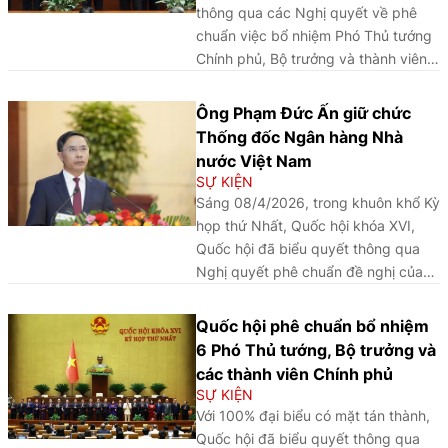
Thời báo Ngân hàng tổ chức ngày
thông qua các Nghị quyết về phê
08/5/2026.
chuẩn việc bổ nhiệm Phó Thủ tướng
Chính phủ, Bộ trưởng và thành viên
khác của Chính phủ nhiệm kỳ 2026 -
2031.
Ông Phạm Đức Ấn giữ chức
Thống đốc Ngân hàng Nhà
nước Việt Nam
SỰ KIỆN
Sáng 08/4/2026, trong khuôn khổ Kỳ
họp thứ Nhất, Quốc hội khóa XVI,
Quốc hội đã biểu quyết thông qua
Nghị quyết phê chuẩn đề nghị của
Thủ tướng Chính phủ về việc bổ
nhiệm các thành viên của Chính phủ
Quốc hội phê chuẩn bổ nhiệm
nhiệm kỳ 2026 - 2031, trong đó ông
6 Phó Thủ tướng, Bộ trưởng và
Phạm Đức Ấn được phê chuẩn giữ
các thành viên Chính phủ
chức Thống đốc Ngân hàng Nhà
SỰ KIỆN
nước Việt Nam.
Với 100% đại biểu có mặt tán thành,
Quốc hội đã biểu quyết thông qua