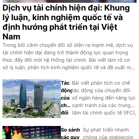
Dịch vụ tài chính hiện đại: Khung
lý luận, kinh nghiệm quốc tế và
định hướng phát triển tại Việt
Nam
Trong bối cảnh chuyển đổi số diễn ra mạnh mẽ, dịch vụ
tài chính hiện đại đang trở thành động lực quan trọng
thúc đẩy đổi mới hệ thống tài chính. Bài viết làm rõ cơ
sở lý luận, phân tích kinh nghiệm quốc tế và đề xuất một
số giải pháp nhằm phát triển hệ sinh thái dịch vụ tài
chính hiện đại tại Việt Nam.
Tác
Bài viết phân tích cơ chế
động
tác động của chuyển đổi
của
số ngân hàng đến năng lực
chuyển
cạnh tranh của các trung
đổi
tâm tài chính quốc tế (IFC),
số
sử dụng phương pháp
ngân
phân tích so sánh định tính
So sánh
Sự phát triển nhanh
hàng
(QCA) trên một số trường
các quy
chóng của stablecoin