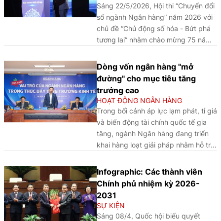
Sáng 22/5/2026, Hội thi “Chuyển đổi
số ngành Ngân hàng” năm 2026 với
chủ đề “Chủ động số hóa - Bứt phá
tương lai” nhằm chào mừng 75 năm
thành lập Ngân hàng Việt Nam
(06/5/1951 - 06/5/2026) và hưởng
Dòng vốn ngân hàng "mở
ứng Ngày Chuyển đổi số ngành
đường" cho mục tiêu tăng
Ngân hàng năm 2026 (11/5/2026)
trưởng cao
do Công đoàn Ngân hàng Việt Nam
HOẠT ĐỘNG NGÂN HÀNG
tổ chức chính thức khai mạc.
Trong bối cảnh áp lực lạm phát, tỉ giá
và biến động tài chính quốc tế gia
tăng, ngành Ngân hàng đang triển
khai hàng loạt giải pháp nhằm hỗ trợ
tăng trưởng kinh tế nhưng vẫn bảo
đảm an toàn hệ thống tín dụng. Đây
Infographic: Các thành viên
là những nội dung các chuyên gia,
Chính phủ nhiệm kỳ 2026-
nhà khoa học thảo luận tại Tọa đàm
2031
“Vai trò của ngành Ngân hàng trong
SỰ KIỆN
thúc đẩy tăng trưởng kinh tế” do
Sáng 08/4, Quốc hội biểu quyết