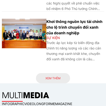
các Nghị quyết về phê chuẩn việc
bổ nhiệm 6 Phó Thủ tướng Chính
phủ, các Bộ trưởng và các thành
viên của Chính phủ nhiệm kỳ 2026 -
Khơi thông nguồn lực tài chính
2031.
cho lộ trình chuyển đổi xanh
của doanh nghiệp
SỰ KIỆN
Trước áp lực kép từ biến động địa
chính trị năng lượng và các rào cản
thương mại xanh khắt khe, chuyển
đổi xanh đã không còn là câu
chuyện của tương lai mà trở thành
yêu cầu cấp bách để kiến tạo sức
chống chịu cho nền kinh tế. Trong
XEM THÊM
khuôn khổ Tọa đàm “Chuyển đổi
xanh - chìa khoá tiết kiệm nguồn lực”
MEDIA
MULTI
do Thời báo Ngân hàng tổ chức
sáng 27/3/2026 tại Hà Nội, các
chuyên gia quản lý và kinh tế đã
INFOGRAPHIC
VIDEO
LONGFORM
EMAGAZINE