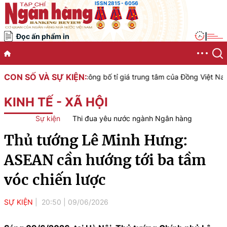
ISSN 2815 - 6056
Đọc ấn phẩm in
|
CON SỐ VÀ SỰ KIỆN:
iệt Nam công bố tỉ giá trung tâm của Đồng Việt Nam với Đô la Mỹ, á
KINH TẾ - XÃ HỘI
Sự kiện
Thi đua yêu nước ngành Ngân hàng
Thủ tướng Lê Minh Hưng:
ASEAN cần hướng tới ba tầm
vóc chiến lược
SỰ KIỆN
20:50
|
09/06/2026