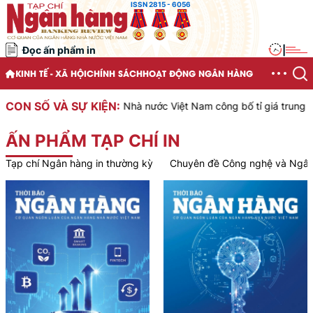
ISSN 2815 - 6056
Đọc ấn phẩm in
|
KINH TẾ - XÃ HỘI
CHÍNH SÁCH
HOẠT ĐỘNG NGÂN HÀNG
CON SỐ VÀ SỰ KIỆN:
Ngân hàng Nhà nước Việt Nam công bố tỉ giá trung tâm củ
ẤN PHẨM TẠP CHÍ IN
Tạp chí Ngân hàng in thường kỳ
Chuyên đề Công nghệ và Ngân