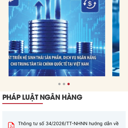
cho
kinh nghiệm của các IFC
Việt
trên, bài viết đưa ra các
Nam
bài học và hàm ý chính
sách cho Việt Nam.
PHÁP LUẬT NGÂN HÀNG
Thông tư số 34/2026/TT-NHNN hướng dẫn về