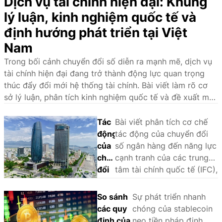
Dịch vụ tài chính hiện đại: Khung
lý luận, kinh nghiệm quốc tế và
định hướng phát triển tại Việt
Nam
Trong bối cảnh chuyển đổi số diễn ra mạnh mẽ, dịch vụ
tài chính hiện đại đang trở thành động lực quan trọng
thúc đẩy đổi mới hệ thống tài chính. Bài viết làm rõ cơ
sở lý luận, phân tích kinh nghiệm quốc tế và đề xuất một
số giải pháp nhằm phát triển hệ sinh thái dịch vụ tài
chính hiện đại tại Việt Nam.
Tác
Bài viết phân tích cơ chế
động
tác động của chuyển đổi
của
số ngân hàng đến năng lực
chuyển
cạnh tranh của các trung
đổi
tâm tài chính quốc tế (IFC),
số
sử dụng phương pháp
ngân
phân tích so sánh định tính
So sánh
Sự phát triển nhanh
hàng
(QCA) trên một số trường
các quy
chóng của stablecoin
đến
hợp tại châu Á - Thái Bình
định của
neo tiền pháp định