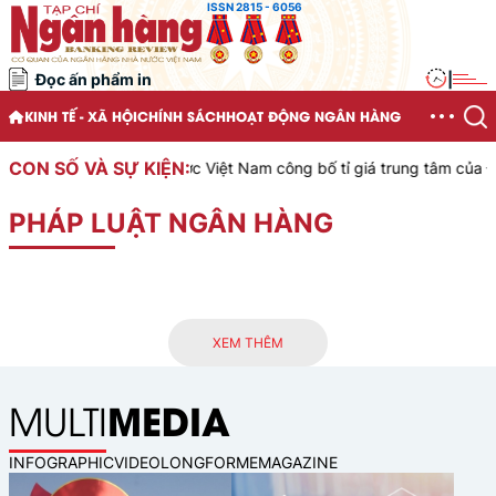
ISSN 2815 - 6056
Đọc ấn phẩm in
|
KINH TẾ - XÃ HỘI
CHÍNH SÁCH
HOẠT ĐỘNG NGÂN HÀNG
CON SỐ VÀ SỰ KIỆN:
ân hàng Nhà nước Việt Nam công bố tỉ giá trung tâm của Đồng Việt 
PHÁP LUẬT NGÂN HÀNG
XEM THÊM
MEDIA
MULTI
INFOGRAPHIC
VIDEO
LONGFORM
EMAGAZINE