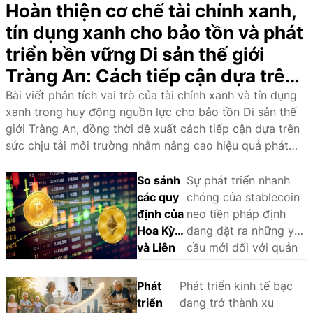
Hoàn thiện cơ chế tài chính xanh,
tín dụng xanh cho bảo tồn và phát
triển bền vững Di sản thế giới
Tràng An: Cách tiếp cận dựa trên
sức chịu tải môi trường
Bài viết phân tích vai trò của tài chính xanh và tín dụng
xanh trong huy động nguồn lực cho bảo tồn Di sản thế
giới Tràng An, đồng thời đề xuất cách tiếp cận dựa trên
sức chịu tải môi trường nhằm nâng cao hiệu quả phát
triển bền vững.
So sánh
Sự phát triển nhanh
các quy
chóng của stablecoin
định của
neo tiền pháp định
Hoa Kỳ
đang đặt ra những yêu
và Liên
cầu mới đối với quản
minh
lý nhà nước và khuôn
châu Âu
khổ pháp lý. Thông
Phát
Phát triển kinh tế bạc
đối với
qua phân tích và so
triển
đang trở thành xu