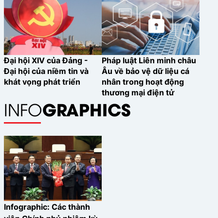
Đại hội XIV của Đảng -
Pháp luật Liên minh châu
Đại hội của niềm tin và
Âu về bảo vệ dữ liệu cá
khát vọng phát triển
nhân trong hoạt động
thương mại điện tử
GRAPHICS
INFO
Infographic: Các thành