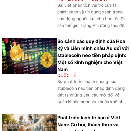
Bài viết phân tích vai trò của tài
chính xanh và tín dụng xanh trong
huy động nguồn lực cho bảo tồn Di
sản thế giới Tràng An, đồng thời đề
xuất cách tiếp cận dựa trên sức chịu
tải môi trường nhằm nâng cao hiệu
So sánh các quy định của Hoa
quả phát triển bền vững.
Kỳ và Liên minh châu Âu đối với
stablecoin neo tiền pháp định:
Một số kinh nghiệm cho Việt
Nam
QUỐC TẾ
Sự phát triển nhanh chóng của
stablecoin neo tiền pháp định đang
đặt ra những yêu cầu mới đối với
quản lý nhà nước và khuôn khổ pháp
lý. Thông qua phân tích và so sánh
kinh nghiệm quốc tế, bài viết làm rõ
Phát triển kinh tế bạc ở Việt
các vấn đề pháp lý cốt lõi, đồng thời
Nam: Cơ hội, thách thức và
đề xuất định hướng hoàn thiện pháp