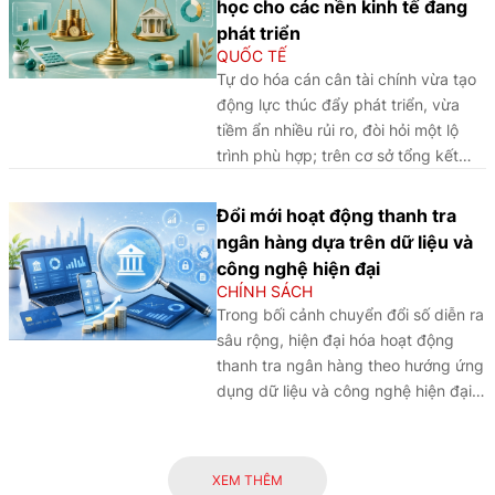
học cho các nền kinh tế đang
bảo vệ vững chắc chủ quyền quốc
phát triển
gia trên biển.
QUỐC TẾ
Tự do hóa cán cân tài chính vừa tạo
động lực thúc đẩy phát triển, vừa
tiềm ẩn nhiều rủi ro, đòi hỏi một lộ
trình phù hợp; trên cơ sở tổng kết
kinh nghiệm quốc tế, bài viết phân
tích các điều kiện cốt lõi để bảo đảm
Đổi mới hoạt động thanh tra
quá trình này diễn ra an toàn, hiệu
ngân hàng dựa trên dữ liệu và
quả và bền vững.
công nghệ hiện đại
CHÍNH SÁCH
Trong bối cảnh chuyển đổi số diễn ra
sâu rộng, hiện đại hóa hoạt động
thanh tra ngân hàng theo hướng ứng
dụng dữ liệu và công nghệ hiện đại
đã trở thành yêu cầu tất yếu nhằm
nâng cao hiệu quả giám sát và bảo
đảm an toàn hệ thống các tổ chức
XEM THÊM
tín dụng.