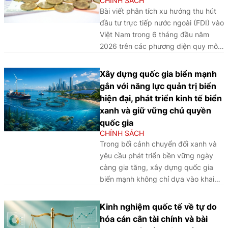
CHÍNH SÁCH
phát triển bền vững.
Bài viết phân tích xu hướng thu hút
đầu tư trực tiếp nước ngoài (FDI) vào
Việt Nam trong 6 tháng đầu năm
2026 trên các phương diện quy mô,
cơ cấu và động lực tăng trưởng,
đồng thời đánh giá những thách
Xây dựng quốc gia biển mạnh
thức, cơ hội và đề xuất một số định
gắn với năng lực quản trị biển
hướng nhằm nâng cao chất lượng,
hiện đại, phát triển kinh tế biển
hiệu quả thu hút FDI trong giai đoạn
xanh và giữ vững chủ quyền
tới.
quốc gia
CHÍNH SÁCH
Trong bối cảnh chuyển đổi xanh và
yêu cầu phát triển bền vững ngày
càng gia tăng, xây dựng quốc gia
biển mạnh không chỉ dựa vào khai
thác tài nguyên và sức mạnh hàng
hải, mà phải được đặt trên nền tảng
Kinh nghiệm quốc tế về tự do
quản trị biển hiện đại, nâng cao năng
hóa cán cân tài chính và bài
lực khoa học - công nghệ cũng như