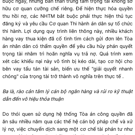
buộc ngay, nhưng bản thân trung tâm trọng tài không sở
hữu cơ quan cưỡng chế riêng. Để hiện thực hóa quyền
thu hồi nợ, các NHTM bắt buộc phải thực hiện thủ tục
đăng ký và yêu cầu Cơ quan Thi hành án dân sự tổ chức
thi hành. Lợi dụng quy trình liên thông này, nhiều khách
hàng vay thua kiện đã cố tình tìm cách gửi đơn lên Tòa
án nhân dân có thẩm quyền để yêu cầu hủy phán quyết
trọng tài nhằm trì hoãn nghĩa vụ trả nợ. Quá trình xem
xét các khiếu nại này vô tình bị kéo dài, tạo cơ hội cho
bên vay tẩu tán tài sản, biến ưu thế "giải quyết nhanh
chóng" của trọng tài trở thành vô nghĩa trên thực tế .
Ba là, rào cản tâm lý cán bộ ngân hàng và rủi ro kỹ thuật
dẫn đến vô hiệu thỏa thuận
Do thói quen sử dụng hệ thống Tòa án công quyền đã
ăn sâu nhiều năm qua các thế hệ cán bộ pháp chế và xử
lý nợ, việc chuyển dịch sang một cơ chế tài phán tư như