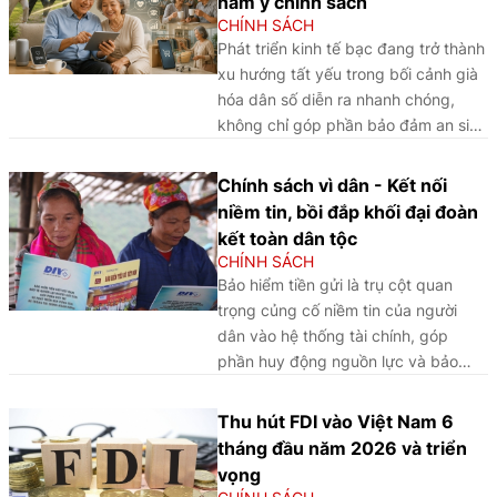
hàm ý chính sách
luật về stablecoin tại Việt Nam.
CHÍNH SÁCH
Phát triển kinh tế bạc đang trở thành
xu hướng tất yếu trong bối cảnh già
hóa dân số diễn ra nhanh chóng,
không chỉ góp phần bảo đảm an sinh
xã hội mà còn tạo động lực tăng
trưởng mới cho Việt Nam trong thời
Chính sách vì dân - Kết nối
gian tới.
niềm tin, bồi đắp khối đại đoàn
kết toàn dân tộc
CHÍNH SÁCH
Bảo hiểm tiền gửi là trụ cột quan
trọng củng cố niềm tin của người
dân vào hệ thống tài chính, góp
phần huy động nguồn lực và bảo
đảm an toàn hoạt động ngân hàng.
Khi người dân yên tâm gửi gắm đồng
Thu hút FDI vào Việt Nam 6
tiền tích lũy, nguồn vốn trong xã hội
tháng đầu năm 2026 và triển
được khơi thông, tạo thêm động lực
vọng
cho đầu tư, sản xuất, kinh doanh và