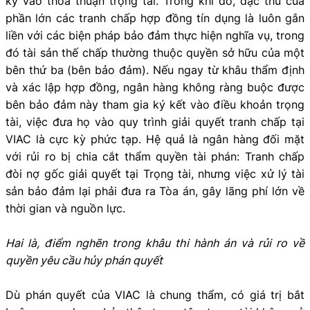
ký vào thỏa thuận trọng tài. Trong khi đó, đặc thù của
phần lớn các tranh chấp hợp đồng tín dụng là luôn gắn
liền với các biện pháp bảo đảm thực hiện nghĩa vụ, trong
đó tài sản thế chấp thường thuộc quyền sở hữu của một
bên thứ ba (bên bảo đảm). Nếu ngay từ khâu thẩm định
và xác lập hợp đồng, ngân hàng không ràng buộc được
bên bảo đảm này tham gia ký kết vào điều khoản trọng
tài, việc đưa họ vào quy trình giải quyết tranh chấp tại
VIAC là cực kỳ phức tạp. Hệ quả là ngân hàng đối mặt
với rủi ro bị chia cắt thẩm quyền tài phán: Tranh chấp
đòi nợ gốc giải quyết tại Trọng tài, nhưng việc xử lý tài
sản bảo đảm lại phải đưa ra Tòa án, gây lãng phí lớn về
thời gian và nguồn lực.
Hai là, điểm nghẽn trong khâu thi hành án và rủi ro về
quyền yêu cầu hủy phán quyết
Dù phán quyết của VIAC là chung thẩm, có giá trị bắt