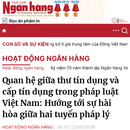
ISSN 2815 - 6056
Đọc ấn phẩm in
|
CON SỐ VÀ SỰ KIỆN:
ệt Nam công bố tỉ giá trung tâm của Đồng Việt Nam với Đô la Mỹ, á
HOẠT ĐỘNG NGÂN HÀNG
Hoạt động ngân hàng
Kỷ niệm 70 năm thành lập Ngân hàng Vi
Quan hệ giữa thư tín dụng và
cấp tín dụng trong pháp luật
Việt Nam: Hướng tới sự hài
hòa giữa hai tuyến pháp lý
HOẠT ĐỘNG NGÂN HÀNG
08:15
|
23/05/2026