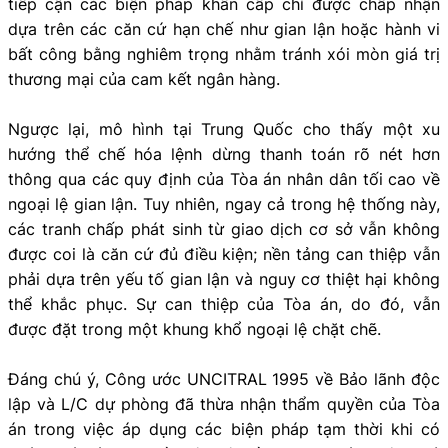
tiếp cận các biện pháp khẩn cấp chỉ được chấp nhận
dựa trên các căn cứ hạn chế như gian lận hoặc hành vi
bất công bằng nghiêm trọng nhằm tránh xói mòn giá trị
thương mại của cam kết ngân hàng.
Ngược lại, mô hình tại Trung Quốc cho thấy một xu
hướng thể chế hóa lệnh dừng thanh toán rõ nét hơn
thông qua các quy định của Tòa án nhân dân tối cao về
ngoại lệ gian lận. Tuy nhiên, ngay cả trong hệ thống này,
các tranh chấp phát sinh từ giao dịch cơ sở vẫn không
được coi là căn cứ đủ điều kiện; nền tảng can thiệp vẫn
phải dựa trên yếu tố gian lận và nguy cơ thiệt hại không
thể khắc phục. Sự can thiệp của Tòa án, do đó, vẫn
được đặt trong một khung khổ ngoại lệ chặt chẽ.
Đáng chú ý, Công ước UNCITRAL 1995 về Bảo lãnh độc
lập và L/C dự phòng đã thừa nhận thẩm quyền của Tòa
án trong việc áp dụng các biện pháp tạm thời khi có