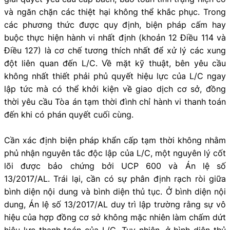
và ngăn chặn các thiệt hại không thể khắc phục. Trong
các phương thức được quy định, biện pháp cấm hay
buộc thực hiện hành vi nhất định (khoản 12 Điều 114 và
Điều 127) là cơ chế tương thích nhất để xử lý các xung
đột liên quan đến L/C. Về mặt kỹ thuật, bên yêu cầu
không nhất thiết phải phủ quyết hiệu lực của L/C ngay
lập tức mà có thể khởi kiện về giao dịch cơ sở, đồng
thời yêu cầu Tòa án tạm thời đình chỉ hành vi thanh toán
đến khi có phán quyết cuối cùng.
Cần xác định biện pháp khẩn cấp tạm thời không nhằm
phủ nhận nguyên tắc độc lập của L/C, một nguyên lý cốt
lõi được bảo chứng bởi UCP 600 và Án lệ số
13/2017/AL. Trái lại, cần có sự phân định rạch ròi giữa
bình diện nội dung và bình diện thủ tục. Ở bình diện nội
dung, Án lệ số 13/2017/AL duy trì lập trường rằng sự vô
hiệu của hợp đồng cơ sở không mặc nhiên làm chấm dứt
hiệu lực thanh toán của L/C. Tuy nhiên, ở bình diện thủ