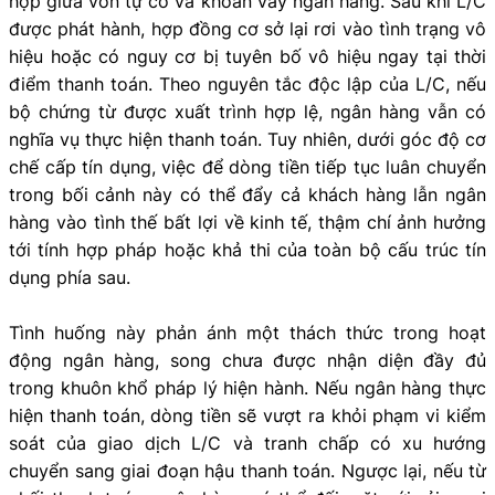
hợp giữa vốn tự có và khoản vay ngân hàng. Sau khi L/C
được phát hành, hợp đồng cơ sở lại rơi vào tình trạng vô
hiệu hoặc có nguy cơ bị tuyên bố vô hiệu ngay tại thời
điểm thanh toán. Theo nguyên tắc độc lập của L/C, nếu
bộ chứng từ được xuất trình hợp lệ, ngân hàng vẫn có
nghĩa vụ thực hiện thanh toán. Tuy nhiên, dưới góc độ cơ
chế cấp tín dụng, việc để dòng tiền tiếp tục luân chuyển
trong bối cảnh này có thể đẩy cả khách hàng lẫn ngân
hàng vào tình thế bất lợi về kinh tế, thậm chí ảnh hưởng
tới tính hợp pháp hoặc khả thi của toàn bộ cấu trúc tín
dụng phía sau.
Tình huống này phản ánh một thách thức trong hoạt
động ngân hàng, song chưa được nhận diện đầy đủ
trong khuôn khổ pháp lý hiện hành. Nếu ngân hàng thực
hiện thanh toán, dòng tiền sẽ vượt ra khỏi phạm vi kiểm
soát của giao dịch L/C và tranh chấp có xu hướng
chuyển sang giai đoạn hậu thanh toán. Ngược lại, nếu từ