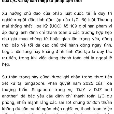
của L/C và sự can thiệp tư pháp tạm thời
Xu hướng chủ đạo của pháp luật quốc tế là duy trì
nghiêm ngặt đặc tính độc lập của L/C. Bộ luật Thương
mại thống nhất Hoa Kỳ (UCC) §5-109 giới hạn phạm vi
áp dụng lệnh đình chỉ thanh toán ở các trường hợp hẹp
như giả mạo chứng từ hoặc gian lận trọng yếu, đồng
thời bảo vệ tối đa các chủ thể hành động ngay tình.
Logic nền tảng này khẳng định tính độc lập là quy tắc
ưu tiên, trong khi việc dừng thanh toán chỉ là ngoại lệ
hẹp.
Sự thận trọng này cũng được ghi nhận trong thực tiễn
xét xử tại Singapore. Phán quyết năm 2025 của Tòa
thượng thẩm Singapore trong vụ "DJY v DJZ and
another" đã bác yêu cầu đình chỉ thanh toán L/C dự
phòng, nhấn mạnh rằng các sai sót chứng từ đơn thuần
không đủ căn cứ để ngăn chặn nghĩa vụ thanh toán. Việc