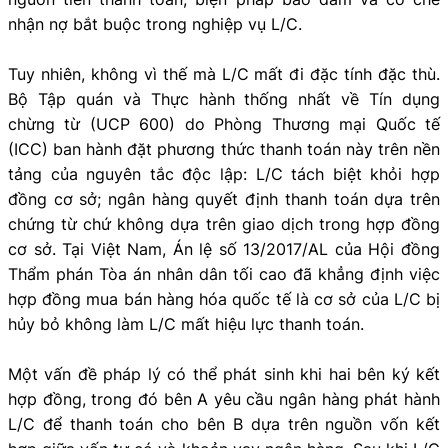
nhận nợ bắt buộc trong nghiệp vụ L/C.
Tuy nhiên, không vì thế mà L/C mất đi đặc tính đặc thù.
Bộ Tập quán và Thực hành thống nhất về Tín dụng
chừng từ (UCP 600) do Phòng Thương mại Quốc tế
(ICC) ban hành đặt phương thức thanh toán này trên nền
tảng của nguyên tắc độc lập: L/C tách biệt khỏi hợp
đồng cơ sở; ngân hàng quyết định thanh toán dựa trên
chứng từ chứ không dựa trên giao dịch trong hợp đồng
cơ sở. Tại Việt Nam, Án lệ số 13/2017/AL của Hội đồng
Thẩm phán Tòa án nhân dân tối cao đã khẳng định việc
hợp đồng mua bán hàng hóa quốc tế là cơ sở của L/C bị
hủy bỏ không làm L/C mất hiệu lực thanh toán.
Một vấn đề pháp lý có thể phát sinh khi hai bên ký kết
hợp đồng, trong đó bên A yêu cầu ngân hàng phát hành
L/C để thanh toán cho bên B dựa trên nguồn vốn kết