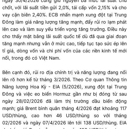
ngày 30/4/2026 cũng giữ nguyên ba mức lãi suất chủ
chốt, với lãi suất tiền gửi 2,0%, tái cấp vốn 2,15% và cho
vay cận biên 2,40%. ECB nhấn mạnh xung đột tại Trung
Đông làm giá năng lượng tăng mạnh, đẩy rủi ro lạm phát
lên cao và làm suy yếu triển vọng tăng trưởng. Điều này
cho thấy mặt bằng lãi suất quốc tế dù đã qua giai đoạn
tăng mạnh nhưng vẫn ở mức cao, tiếp tục tạo sức ép lên
tỉ giá, dòng vốn và chi phí vốn của các nền kinh tế mới
nổi, trong đó có Việt Nam.
Bên cạnh đó, rủi ro địa chính trị và năng lượng đang nổi
lên rõ hơn kể từ tháng 3/2026. Theo Cơ quan Thông tin
Năng lượng Hoa Kỳ - EIA (5/2026), xung đột tại Trung
Đông và việc eo biển Hormuz gần như bị đóng từ sau
ngày 28/02/2026 đã làm thị trường dầu biến động
mạnh; giá Brent bình quân tháng 4/2026 đạt khoảng 117
USD/thùng, cao hơn 46 USD/thùng so với tháng
02/2026 và ngày 07/4/2026 lên tới 138 USD/thùng. EIA