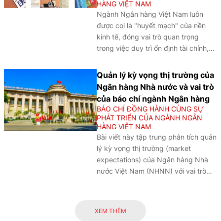
HÀNG VIỆT NAM
cho sự phát triển bền vững của
Ngành Ngân hàng Việt Nam luôn
ngành Ngân hàng nói riêng và nền
được coi là "huyết mạch" của nền
kinh tế Việt Nam nói chung.
kinh tế, đóng vai trò quan trọng
trong việc duy trì ổn định tài chính,
thúc đẩy đầu tư, thương mại và tăng
trưởng kinh tế, đây là lĩnh vực không
Quản lý kỳ vọng thị trường của
chỉ phản ánh sức khỏe của nền kinh
Ngân hàng Nhà nước và vai trò
tế mà còn trực tiếp ảnh hưởng đến
của báo chí ngành Ngân hàng
sự phát triển bền vững của quốc gia.
BÁO CHÍ ĐỒNG HÀNH CÙNG SỰ
Trong bối cảnh toàn cầu hóa, trước
PHÁT TRIỂN CỦA NGÀNH NGÂN
HÀNG VIỆT NAM
những ảnh hưởng mạnh mẽ của cuộc
Bài viết này tập trung phân tích quản
Cách mạng công nghiệp lần thứ tư,
lý kỳ vọng thị trường (market
ngành Ngân hàng đang đứng trước
expectations) của Ngân hàng Nhà
những cơ hội lớn để đổi mới, cải cách
nước Việt Nam (NHNN) với vai trò
và hội nhập sâu rộng vào thị trường
của một ngân hàng trung ương
quốc tế. Tuy nhiên, đi kèm với đó là
(NHTW) và đưa ra một góc nhìn
không ít khó khăn, thách thức, từ sự
khác, làm rõ sự đóng góp của báo
cạnh tranh gay gắt, yêu cầu ứng
XEM THÊM
chí ngành Ngân hàng với vai trò là
dụng công nghệ số, đến áp lực tuân