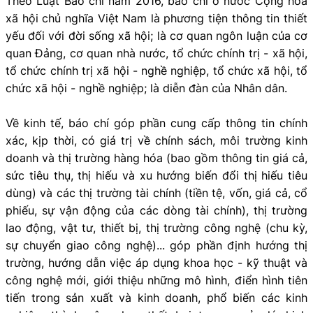
Theo Luật Báo chí năm 2016, báo chí ở nước Cộng hòa
xã hội chủ nghĩa Việt Nam là phương tiện thông tin thiết
yếu đối với đời sống xã hội; là cơ quan ngôn luận của cơ
quan Đảng, cơ quan nhà nước, tổ chức chính trị - xã hội,
tổ chức chính trị xã hội - nghề nghiệp, tổ chức xã hội, tổ
chức xã hội - nghề nghiệp; là diễn đàn của Nhân dân.
Về kinh tế, báo chí góp phần cung cấp thông tin chính
xác, kịp thời, có giá trị về chính sách, môi trường kinh
doanh và thị trường hàng hóa (bao gồm thông tin giá cả,
sức tiêu thụ, thị hiếu và xu hướng biến đổi thị hiếu tiêu
dùng) và các thị trường tài chính (tiền tệ, vốn, giá cả, cổ
phiếu, sự vận động của các dòng tài chính), thị trường
lao động, vật tư, thiết bị, thị trường công nghệ (chu kỳ,
sự chuyển giao công nghệ)... góp phần định hướng thị
trường, hướng dẫn việc áp dụng khoa học - kỹ thuật và
công nghệ mới, giới thiệu những mô hình, điển hình tiên
tiến trong sản xuất và kinh doanh, phổ biến các kinh