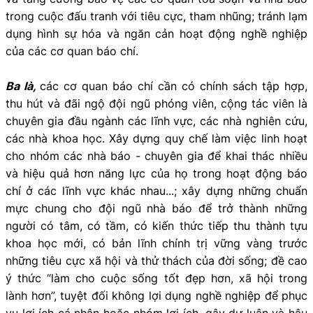
trong cuộc đấu tranh với tiêu cực, tham nhũng; tránh lạm
dụng hình sự hóa và ngăn cản hoạt động nghề nghiệp
của các cơ quan báo chí.
Ba là,
các cơ quan báo chí cần có chính sách tập hợp,
thu hút và đãi ngộ đội ngũ phóng viên, cộng tác viên là
chuyên gia đầu ngành các lĩnh vực, các nhà nghiên cứu,
các nhà khoa học. Xây dựng quy chế làm việc linh hoạt
cho nhóm các nhà báo - chuyên gia để khai thác nhiều
và hiệu quả hơn năng lực của họ trong hoạt động báo
chí ở các lĩnh vực khác nhau...; xây dựng những chuẩn
mực chung cho đội ngũ nhà báo để trở thành những
người có tâm, có tầm, có kiến thức tiếp thu thành tựu
khoa học mới, có bản lĩnh chính trị vững vàng trước
những tiêu cực xã hội và thử thách của đời sống; đề cao
ý thức “làm cho cuộc sống tốt đẹp hơn, xã hội trong
lành hơn”, tuyệt đối không lợi dụng nghề nghiệp để phục
vụ lợi ích cá nhân hoặc nhóm lợi ích, gây dư luận và hậu