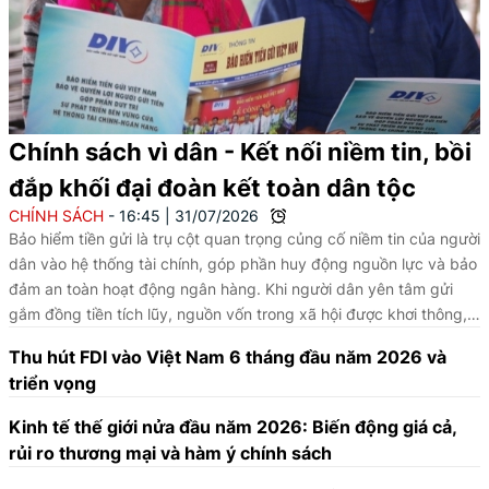
Chính sách vì dân - Kết nối niềm tin, bồi
đắp khối đại đoàn kết toàn dân tộc
CHÍNH SÁCH
16:45
|
31/07/2026
Bảo hiểm tiền gửi là trụ cột quan trọng củng cố niềm tin của người
dân vào hệ thống tài chính, góp phần huy động nguồn lực và bảo
đảm an toàn hoạt động ngân hàng. Khi người dân yên tâm gửi
gắm đồng tiền tích lũy, nguồn vốn trong xã hội được khơi thông,
tạo thêm động lực cho đầu tư, sản xuất, kinh doanh và phát triển
Thu hút FDI vào Việt Nam 6 tháng đầu năm 2026 và
bền vững.
triển vọng
Kinh tế thế giới nửa đầu năm 2026: Biến động giá cả,
rủi ro thương mại và hàm ý chính sách