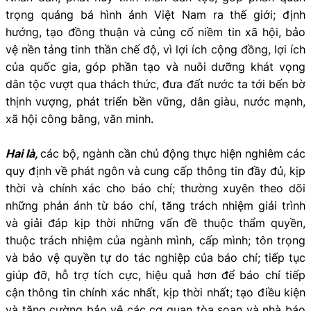
trọng quảng bá hình ảnh Việt Nam ra thế giới; định
hướng, tạo đồng thuận và củng cố niềm tin xã hội, bảo
vệ nền tảng tinh thần chế độ, vì lợi ích cộng đồng, lợi ích
của quốc gia, góp phần tạo và nuôi dưỡng khát vọng
dân tộc vượt qua thách thức, đưa đất nước ta tới bến bờ
thịnh vượng, phát triển bền vững, dân giàu, nước mạnh,
xã hội công bằng, văn minh.
Hai là,
các bộ, ngành cần chủ động thực hiện nghiêm các
quy định về phát ngôn và cung cấp thông tin đầy đủ, kịp
thời và chính xác cho báo chí; thường xuyên theo dõi
những phản ánh từ báo chí, tăng trách nhiệm giải trình
và giải đáp kịp thời những vấn đề thuộc thẩm quyền,
thuộc trách nhiệm của ngành mình, cấp mình; tôn trọng
và bảo vệ quyền tự do tác nghiệp của báo chí; tiếp tục
giúp đỡ, hỗ trợ tích cực, hiệu quả hơn để báo chí tiếp
cận thông tin chính xác nhất, kịp thời nhất; tạo điều kiện
và tăng cường bảo vệ các cơ quan tòa soạn và nhà báo