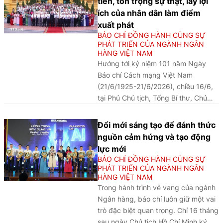
tiễn, tôn trọng sự thật, lấy lợi
ích của nhân dân làm điểm
xuất phát
BÁO CHÍ ĐỒNG HÀNH CÙNG SỰ
PHÁT TRIỂN CỦA NGÀNH NGÂN
HÀNG VIỆT NAM
Hướng tới kỷ niệm 101 năm Ngày
Báo chí Cách mạng Việt Nam
(21/6/1925-21/6/2026), chiều 16/6,
tại Phủ Chủ tịch, Tổng Bí thư, Chủ
tịch nước Tô Lâm gặp mặt 101 nhà
báo tiêu biểu đoạt Giải Báo chí Quốc
Đổi mới sáng tạo để đánh thức
gia qua các năm.
nguồn cảm hứng và tạo động
lực mới
BÁO CHÍ ĐỒNG HÀNH CÙNG SỰ
PHÁT TRIỂN CỦA NGÀNH NGÂN
HÀNG VIỆT NAM
Trong hành trình vẻ vang của ngành
Ngân hàng, báo chí luôn giữ một vai
trò đặc biệt quan trọng. Chỉ 16 tháng
sau ngày Chủ tịch Hồ Chí Minh ký