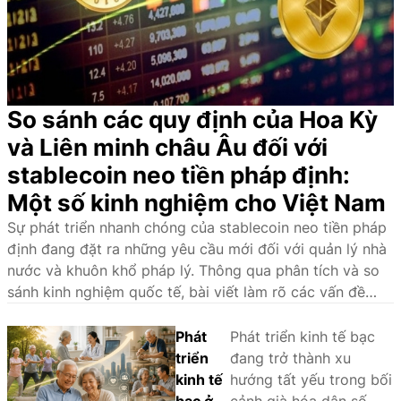
So sánh các quy định của Hoa Kỳ
và Liên minh châu Âu đối với
stablecoin neo tiền pháp định:
Một số kinh nghiệm cho Việt Nam
Sự phát triển nhanh chóng của stablecoin neo tiền pháp
định đang đặt ra những yêu cầu mới đối với quản lý nhà
nước và khuôn khổ pháp lý. Thông qua phân tích và so
sánh kinh nghiệm quốc tế, bài viết làm rõ các vấn đề
pháp lý cốt lõi, đồng thời đề xuất định hướng hoàn thiện
pháp luật về stablecoin tại Việt Nam.
Phát
Phát triển kinh tế bạc
triển
đang trở thành xu
kinh tế
hướng tất yếu trong bối
bạc ở
cảnh già hóa dân số