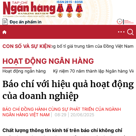
ISSN 2815 - 6056
Đọc ấn phẩm in
|
CON SỐ VÀ SỰ KIỆN:
am công bố tỉ giá trung tâm của Đồng Việt Nam với Đô la Mỹ, áp dụn
HOẠT ĐỘNG NGÂN HÀNG
Hoạt động ngân hàng
Kỷ niệm 70 năm thành lập Ngân hàng Vi
Báo chí với hiệu quả hoạt động
của doanh nghiệp
BÁO CHÍ ĐỒNG HÀNH CÙNG SỰ PHÁT TRIỂN CỦA NGÀNH
NGÂN HÀNG VIỆT NAM
08:29
|
20/06/2025
Chất lượng thông tin kinh tế trên báo chí không chỉ