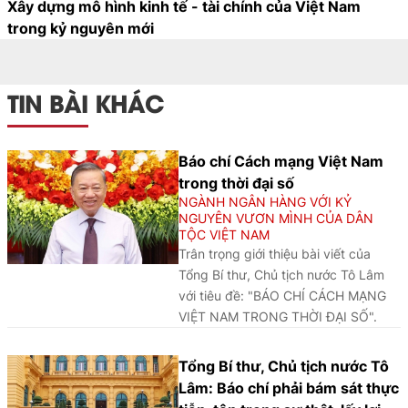
Xây dựng mô hình kinh tế - tài chính của Việt Nam
trong kỷ nguyên mới
TIN BÀI KHÁC
Báo chí Cách mạng Việt Nam
trong thời đại số
NGÀNH NGÂN HÀNG VỚI KỶ
NGUYÊN VƯƠN MÌNH CỦA DÂN
TỘC VIỆT NAM
Trân trọng giới thiệu bài viết của
Tổng Bí thư, Chủ tịch nước Tô Lâm
với tiêu đề: "BÁO CHÍ CÁCH MẠNG
VIỆT NAM TRONG THỜI ĐẠI SỐ".
Tổng Bí thư, Chủ tịch nước Tô
Lâm: Báo chí phải bám sát thực