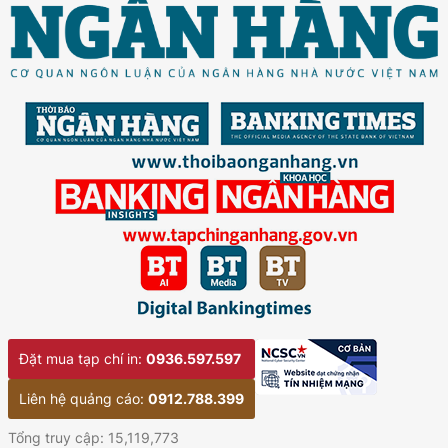
Đặt mua tạp chí in:
0936.597.597
Liên hệ quảng cáo:
0912.788.399
Tổng truy cập: 15,119,773