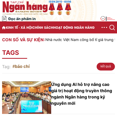
ISSN 2815 - 6056
Đọc ấn phẩm in
|
KINH TẾ - XÃ HỘI
CHÍNH SÁCH
HOẠT ĐỘNG NGÂN HÀNG
CON SỐ VÀ SỰ KIỆN:
Ngân hàng Nhà nước Việt Nam công bố tỉ giá trung tâm 
TAGS
Tag:
#báo chí
kết quả
Ứng dụng AI hỗ trợ nâng cao
giá trị hoạt động truyền thông
ngành Ngân hàng trong kỷ
nguyên mới