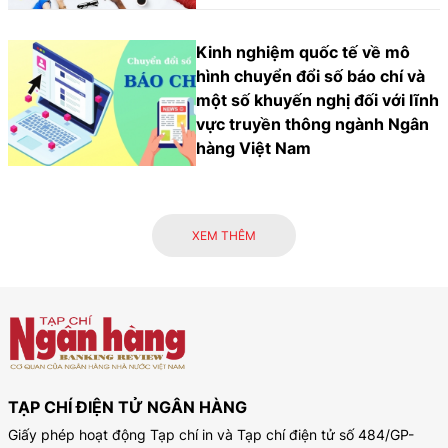
Kinh nghiệm quốc tế về mô
hình chuyển đổi số báo chí và
một số khuyến nghị đối với lĩnh
vực truyền thông ngành Ngân
hàng Việt Nam
XEM THÊM
TẠP CHÍ ĐIỆN TỬ NGÂN HÀNG
Giấy phép hoạt động Tạp chí in và Tạp chí điện tử số 484/GP-