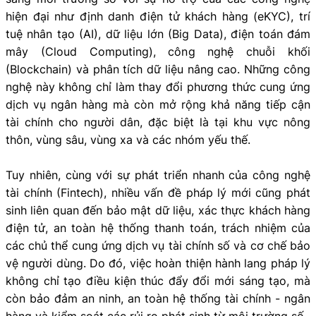
hiện đại như định danh điện tử khách hàng (eKYC), trí
tuệ nhân tạo (AI), dữ liệu lớn (Big Data), điện toán đám
mây (Cloud Computing), công nghệ chuỗi khối
(Blockchain) và phân tích dữ liệu nâng cao. Những công
nghệ này không chỉ làm thay đổi phương thức cung ứng
dịch vụ ngân hàng mà còn mở rộng khả năng tiếp cận
tài chính cho người dân, đặc biệt là tại khu vực nông
thôn, vùng sâu, vùng xa và các nhóm yếu thế.
Tuy nhiên, cùng với sự phát triển nhanh của công nghệ
tài chính (Fintech), nhiều vấn đề pháp lý mới cũng phát
sinh liên quan đến bảo mật dữ liệu, xác thực khách hàng
điện tử, an toàn hệ thống thanh toán, trách nhiệm của
các chủ thể cung ứng dịch vụ tài chính số và cơ chế bảo
vệ người dùng. Do đó, việc hoàn thiện hành lang pháp lý
không chỉ tạo điều kiện thúc đẩy đổi mới sáng tạo, mà
còn bảo đảm an ninh, an toàn hệ thống tài chính - ngân
hàng và kiểm soát các rủi ro phát sinh từ môi trường số.