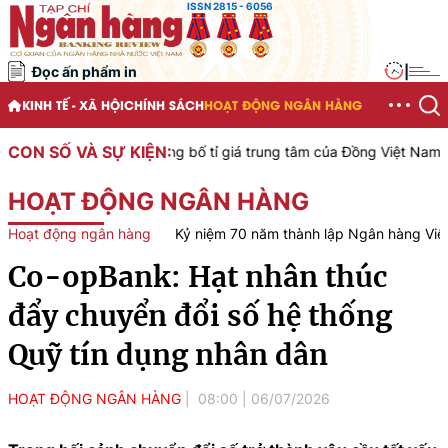
ISSN 2815 - 6056
Đọc ấn phẩm in
|
KINH TẾ - XÃ HỘI
CHÍNH SÁCH
HOẠT ĐỘNG NGÂN HÀNG
CON SỐ VÀ SỰ KIỆN:
ệt Nam công bố tỉ giá trung tâm của Đồng Việt Nam với Đô la Mỹ, áp
HOẠT ĐỘNG NGÂN HÀNG
Hoạt động ngân hàng
Kỷ niệm 70 năm thành lập Ngân hàng Vi
Co-opBank: Hạt nhân thúc
đẩy chuyển đổi số hệ thống
Quỹ tín dụng nhân dân
HOẠT ĐỘNG NGÂN HÀNG
08:00
|
06/07/2026