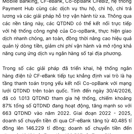
Mobile Banking, CF-eBank, Co-opBank CFeBiz, hệ thống
Payment Hub cùng các dịch vụ thu hộ, chi hộ, chi trả
lương và các giải pháp hỗ trợ vận hành từ xa. Thông qua
các nền tảng này, các QTDND có thể kết nối trực tiếp
với hệ thống công nghệ của Co-opBank, thực hiện giao
dịch nhanh chóng, an toàn, đồng thời nâng cao hiệu quả
quản lý dòng tiền, giảm chi phí vận hành và mở rộng khả
năng cung ứng dịch vụ ngân hàng số tại địa phương.
Trong số các giải pháp đã triển khai, hệ thống ngân
hàng điện tử CF-eBank tiếp tục khẳng định vai trò là hạ
tầng thanh toán trọng yếu kết nối Co-opBank với mạng
lưới QTDND trên toàn quốc. Tính đến ngày 30/4/2026,
đã có 1.013 QTDND tham gia hệ thống, chiếm khoảng
87% tổng số QTDND đang hoạt động, tăng mạnh so với
663 QTDND vào năm 2022. Giai đoạn 2022 - 2025,
doanh số chuyển tiền đi qua CF-eBank tăng từ 40.485 tỉ
đồng lên 146.229 tỉ đồng; doanh số chuyển tiền đến