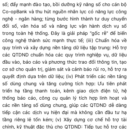
số; đẩy mạnh đào tạo, bồi dưỡng kỹ năng số cho cán bộ
Co-opBank và thu hút nguồn nhân lực có năng lực công
nghệ - ngân hàng; từng bước hình thành tư duy chuyển
đổi số, văn hóa số và năng lực vận hành dịch vụ số
trong toàn hệ thống. Đây là giải pháp "gốc rễ" để biến
công nghệ thành sức mạnh thực tế; (iii) Chuẩn hóa về
quy trình và xây dựng nền tảng dữ liệu tập trung: Hỗ trợ
các QTDND chuẩn hóa các quy trình nghiệp vụ, dữ liệu
đầu vào, báo cáo và phương thức trao đổi thông tin, tạo
cơ sở cho quản trị, giám sát và cảnh báo rủi ro, hỗ trợ ra
quyết định dựa trên dữ liệu; (iv) Phát triển các nền tảng
số dùng chung và tăng cường tích hợp: Ưu tiên phát
triển hạ tầng thanh toán, kênh giao dịch điện tử, hệ
thống báo cáo, công cụ quản lý tích hợp linh hoạt và
các nền tảng số dùng chung, giúp các QTDND dễ dàng
tiếp cận các dịch vụ hiện đại mà không cần đầu tư hạ
tầng riêng lẻ tốn kém; (v) Xây dựng cơ chế hỗ trợ tài
chính, kỹ thuật đặc thù cho QTDND: Tiếp tục hỗ trợ các