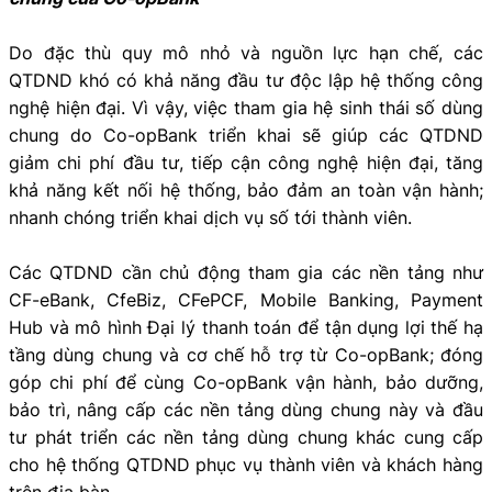
Do đặc thù quy mô nhỏ và nguồn lực hạn chế, các
QTDND khó có khả năng đầu tư độc lập hệ thống công
nghệ hiện đại. Vì vậy, việc tham gia hệ sinh thái số dùng
chung do Co-opBank triển khai sẽ giúp các QTDND
giảm chi phí đầu tư, tiếp cận công nghệ hiện đại, tăng
khả năng kết nối hệ thống, bảo đảm an toàn vận hành;
nhanh chóng triển khai dịch vụ số tới thành viên.
Các QTDND cần chủ động tham gia các nền tảng như
CF-eBank, CfeBiz, CFePCF, Mobile Banking, Payment
Hub và mô hình Đại lý thanh toán để tận dụng lợi thế hạ
tầng dùng chung và cơ chế hỗ trợ từ Co-opBank; đóng
góp chi phí để cùng Co-opBank vận hành, bảo dưỡng,
bảo trì, nâng cấp các nền tảng dùng chung này và đầu
tư phát triển các nền tảng dùng chung khác cung cấp
cho hệ thống QTDND phục vụ thành viên và khách hàng
trên địa bàn.