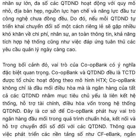
nhân sự lớn, đa số các QTDND hoạt động với quy mô
nhỏ, địa bàn hẹp, nguồn lực hạn chế và năng lực đầu tư
công nghệ chưa đồng đều. Do đó, nếu mỗi QTDND tự
triển khai chuyển đổi số một cách riêng lẻ sẽ gặp nhiều
khó khăn về chi phí, nhân sự, an toàn thông tin, khả năng
tích hợp hệ thống cũng như việc đáp ứng tuân thủ các
yêu cầu quản lý ngày càng cao.
Trong bối cảnh đó, vai trò của Co-opBank có ý nghĩa
đặc biệt quan trọng. Co-opBank và QTDND đều là TCTD
được tổ chức hoạt động theo mô hình HTX; Co-opBank
không chỉ là đầu mối điều hòa mà là ngân hàng của tất
cả các QTDND nhằm mục tiêu chủ yếu là liên kết hệ
thống, hỗ trợ tài chính, điều hòa vốn trong hệ thống
QTDND. Đây là cơ sở để Co-opBank phát huy vai trò
ngân hàng đầu mối trong quá trình chuẩn hóa, kết nối và
hỗ trợ chuyển đổi số đối với các QTDND. Thông qua
việc phát triển các nền tảng số như CF-eBank, ngân