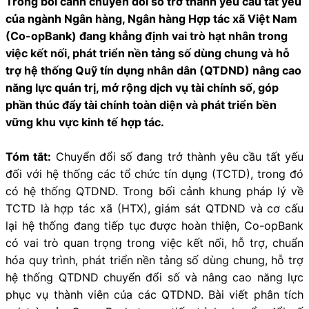
Trong bối cảnh chuyển đổi số trở thành yêu cầu tất yếu
của ngành Ngân hàng, Ngân hàng Hợp tác xã Việt Nam
(Co-opBank) đang khẳng định vai trò hạt nhân trong
việc kết nối, phát triển nền tảng số dùng chung và hỗ
trợ hệ thống Quỹ tín dụng nhân dân (QTDND) nâng cao
năng lực quản trị, mở rộng dịch vụ tài chính số, góp
phần thúc đẩy tài chính toàn diện và phát triển bền
vững khu vực kinh tế hợp tác.
Tóm tắt:
Chuyển đổi số đang trở thành yêu cầu tất yếu
đối với hệ thống các tổ chức tín dụng (TCTD), trong đó
có hệ thống QTDND. Trong bối cảnh khung pháp lý về
TCTD là hợp tác xã (HTX), giám sát QTDND và cơ cấu
lại hệ thống đang tiếp tục được hoàn thiện, Co-opBank
có vai trò quan trọng trong việc kết nối, hỗ trợ, chuẩn
hóa quy trình, phát triển nền tảng số dùng chung, hỗ trợ
hệ thống QTDND chuyển đổi số và nâng cao năng lực
phục vụ thành viên của các QTDND. Bài viết phân tích