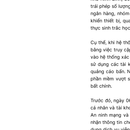
trái phép số lượn
ngân hàng, nhóm
khiển thiết bị, q
thực sinh trắc học
Cụ thể, khi hệ t
bằng việc truy cậ
vào hệ thống xác 
sử dụng các tài 
quảng cáo bẩn. N
phần mềm vượt sin
bất chính.
Trước đó, ngày 0
cá nhân và tài kh
An ninh mạng và
nhận thông tin ch
dụng dịch vụ viễ