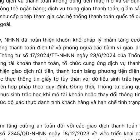
ng dịch vụ thanh toán không dùng tiền mặt; mở và sử dụng
ng thẻ ngân hàng; dịch vụ trung gian thanh toán; giám sá
 như cấp phép tham gia các hệ thống thanh toán quốc tế c
goài.
y, NHNN đã hoàn thiện khuôn khổ pháp lý nhằm tăng cư
ng thanh toán điện tử và phòng ngừa các hành vi gian lận
o Thông tư số 17/2024/TT-NHNN ngày 28/6/2024 của Thố
ng tài khoản thanh toán, tổ chức cung ứng dịch vụ than
iện giao dịch rút tiền, thanh toán bằng phương tiện điện
ác thực thông tin giấy tờ tùy thân với dữ liệu sinh trắc h
iện hợp pháp theo quy định. Đồng thời, Thông tư cũng q
thực sinh trắc học khi mở tài khoản hoặc thay đổi thông t
c độ xác thực danh tính khách hàng và hạn chế tình trạn
m tăng cường an toàn đối với các giao dịch thanh toán
số 2345/QĐ-NHNN ngày 18/12/2023 về việc triển khai cá