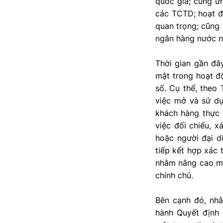
quốc gia; cung ứ
các TCTD; hoạt độ
quan trọng; cũng
ngân hàng nước n
Thời gian gần đâ
mật trong hoạt độ
số. Cụ thể, the
việc mở và sử dụ
khách hàng thực h
việc đối chiếu, x
hoặc người đại d
tiếp kết hợp xác 
nhằm nâng cao mứ
chính chủ.
Bên cạnh đó, nhằ
hành Quyết định 