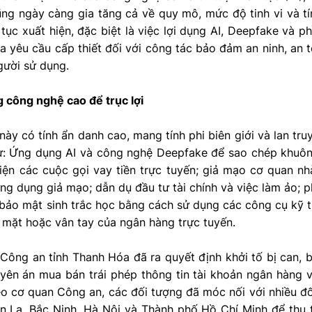
ng ngày càng gia tăng cả về quy mô, mức độ tinh vi và t
 tục xuất hiện, đặc biệt là việc lợi dụng AI, Deepfake và
 ra yêu cầu cấp thiết đối với công tác bảo đảm an ninh, an
gười sử dụng.
 công nghệ cao để trục lợi
này có tính ẩn danh cao, mang tính phi biên giới và lan tr
ư: Ứng dụng AI và công nghệ Deepfake để sao chép khuôn
iện các cuộc gọi vay tiền trực tuyến; giả mạo cơ quan nh
ứng dụng giả mạo; dẫn dụ đầu tư tài chính và việc làm ảo; 
bảo mật sinh trắc học bằng cách sử dụng các công cụ kỹ t
 mặt hoặc vân tay của ngân hàng trực tuyến.
Công an tỉnh Thanh Hóa đã ra quyết định khởi tố bị can, 
uyên án mua bán trái phép thông tin tài khoản ngân hàng
eo cơ quan Công an, các đối tượng đã móc nối với nhiều đối
ơn La, Bắc Ninh, Hà Nội và Thành phố Hồ Chí Minh để thu 