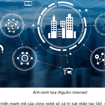
Ảnh minh họa (Nguồn: Internet)
triển mạnh mẽ của công nghệ số và trí tuệ nhân tạo (AI),