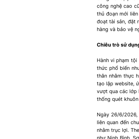
công nghệ cao cũ
thủ đoạn mới liên
đoạt tài sản, đặt
hàng và bảo vệ n
Chiêu trò sử dụng
Hành vi phạm tội 
thức phổ biến nh
thân nhằm thực h
tạo lập website, 
vượt qua các lớp 
thống quét khuôn
Ngày 26/6/2026, 
liên quan đến ch
nhằm trục lợi. Th
như Ninh Bình, S