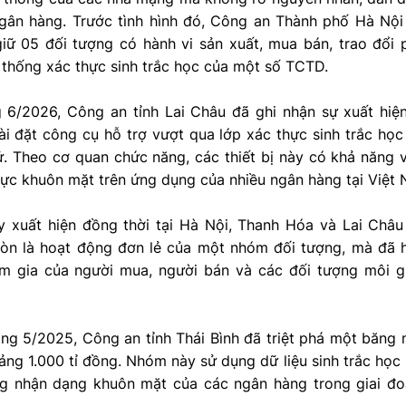
ngân hàng. Trước tình hình đó, Công an Thành phố Hà Nội
 giữ 05 đối tượng có hành vi sản xuất, mua bán, trao đổ
 thống xác thực sinh trắc học của một số TCTD.
 6/2026, Công an tỉnh Lai Châu đã ghi nhận sự xuất hiện
ài đặt công cụ hỗ trợ vượt qua lớp xác thực sinh trắc họ
ử. Theo cơ quan chức năng, các thiết bị này có khả năng 
ực khuôn mặt trên ứng dụng của nhiều ngân hàng tại Việt 
y xuất hiện đồng thời tại Hà Nội, Thanh Hóa và Lai Châu
òn là hoạt động đơn lẻ của một nhóm đối tượng, mà đã h
m gia của người mua, người bán và các đối tượng môi gi
áng 5/2025, Công an tỉnh Thái Bình đã triệt phá một băng
ng 1.000 tỉ đồng. Nhóm này sử dụng dữ liệu sinh trắc học
g nhận dạng khuôn mặt của các ngân hàng trong giai đ