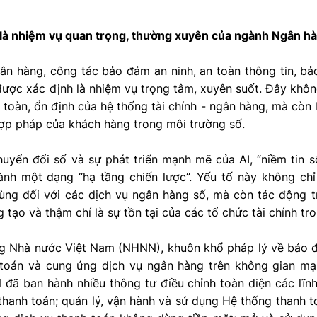
 là nhiệm vụ quan trọng, thường xuyên của ngành Ngân h
n hàng, công tác bảo đảm an ninh, an toàn thông tin, bảo
ược xác định là nhiệm vụ trọng tâm, xuyên suốt. Đây khôn
n toàn, ổn định của hệ thống tài chính - ngân hàng, mà còn 
hợp pháp của khách hàng trong môi trường số.
uyển đổi số và sự phát triển mạnh mẽ của AI, “niềm tin số
ành một dạng “hạ tầng chiến lược”. Yếu tố này không ch
ùng đối với các dịch vụ ngân hàng số, mà còn tác động 
g tạo và thậm chí là sự tồn tại của các tổ chức tài chính tr
g Nhà nước Việt Nam (NHNN), khuôn khổ pháp lý về bảo đ
 toán và cung ứng dịch vụ ngân hàng trên không gian 
 đã ban hành nhiều thông tư điều chỉnh toàn diện các lĩn
thanh toán; quản lý, vận hành và sử dụng Hệ thống thanh t