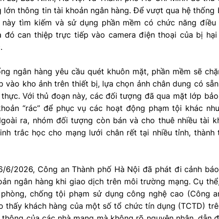
g lớn thông tin tài khoản ngân hàng. Để vượt qua hệ thống
 này tìm kiếm và sử dụng phần mềm có chức năng điều 
ua đó can thiệp trực tiếp vào camera điện thoại của bị h
.
hống ngân hàng yêu cầu quét khuôn mặt, phần mềm sẽ chặ
p vào kho ảnh trên thiết bị, lựa chọn ảnh chân dung có sẵ
thực. Với thủ đoạn này, các đối tượng đã qua mặt lớp bảo
khoản “rác” để phục vụ các hoạt động phạm tội khác như
goài ra, nhóm đối tượng còn bán và cho thuê nhiều tài 
h trắc học cho mạng lưới chân rết tại nhiều tỉnh, thành 
6/6/2026, Công an Thành phố Hà Nội đã phát đi cảnh báo v
oản ngân hàng khi giao dịch trên môi trường mạng. Cụ thể
 phòng, chống tội phạm sử dụng công nghệ cao (Công a
o thấy khách hàng của một số tổ chức tín dụng (TCTD) trê
n thông của các nhà mạng mà không rõ nguyên nhân, dẫn đế