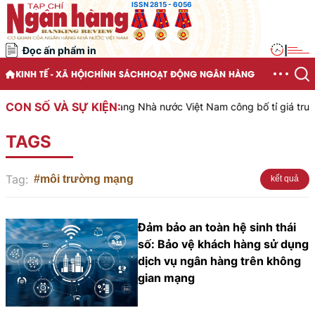
ISSN 2815 - 6056
Đọc ấn phẩm in
|
KINH TẾ - XÃ HỘI
CHÍNH SÁCH
HOẠT ĐỘNG NGÂN HÀNG
CON SỐ VÀ SỰ KIỆN:
Ngân hàng Nhà nước Việt Nam công bố tỉ giá trung 
TAGS
Tag:
#môi trường mạng
kết quả
Đảm bảo an toàn hệ sinh thái
số: Bảo vệ khách hàng sử dụng
dịch vụ ngân hàng trên không
gian mạng