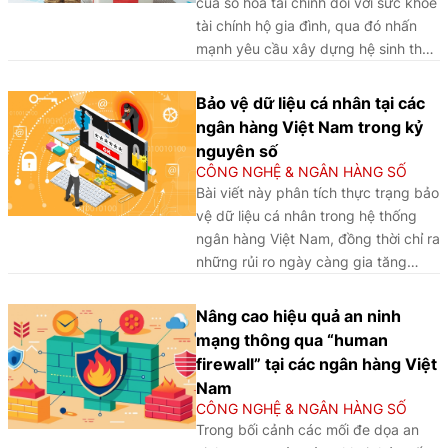
của số hóa tài chính đối với sức khỏe
tài chính hộ gia đình, qua đó nhấn
mạnh yêu cầu xây dựng hệ sinh thái
tài chính số an toàn, bao trùm và bền
vững trong kỷ nguyên chuyển đổi
Bảo vệ dữ liệu cá nhân tại các
số.
ngân hàng Việt Nam trong kỷ
nguyên số
CÔNG NGHỆ & NGÂN HÀNG SỐ
Bài viết này phân tích thực trạng bảo
vệ dữ liệu cá nhân trong hệ thống
ngân hàng Việt Nam, đồng thời chỉ ra
những rủi ro ngày càng gia tăng
trong bối cảnh số hóa, từ đó đề xuất
các giải pháp đồng bộ về pháp lý,
Nâng cao hiệu quả an ninh
công nghệ, nhân lực và quản lý
mạng thông qua “human
nhằm xây dựng một hệ sinh thái
firewall” tại các ngân hàng Việt
ngân hàng số an toàn và bền vững.
Nam
CÔNG NGHỆ & NGÂN HÀNG SỐ
Trong bối cảnh các mối đe dọa an