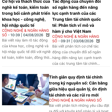
Cơ hội và thách thức của
Tác động của chuyển đổi
nghề kế toán, kiểm toán
số ngân hàng đến năng
trong bối cảnh phát triển
lực cạnh tranh của các
khoa học - công nghệ,
Trung tâm tài chính quốc
hội nhập quốc tế
tế: Phân tích vĩ mô và
CÔNG NGHỆ & NGÂN HÀNG
hàm ý cho Việt Nam
SỐ
10:39
|
04/08/2026
CÔNG NGHỆ & NGÂN HÀNG
Bài viết này làm rõ tác động
SỐ
09:31
|
03/08/2026
của khoa học, công nghệ và
Bài viết phân tích cơ chế tác
hội nhập quốc tế đối với nghề
động của chuyển đổi số ngân
kế toán, kiểm toán, đồng thời
hàng đến năng lực cạnh tranh
đề xuất các giải pháp đổi mới
của các trung tâm tài chính
đào tạo và nâng cao chất
quốc tế (IFC), sử dụng
lượng nguồn nhân lực trong
phương pháp phân tích so
Tinh giản quy định tài chính
bối cảnh chuyển đổi số.
sánh định tính (QCA) trên một
trong kỷ nguyên số: Cân bằng
số trường hợp tại châu Á -
giữa hiệu quả quản lý, ổn định
Thái Bình Dương là Singapore,
tài chính và các rủi ro mới
Hồng Kông, Tokyo, Thượng
CÔNG NGHỆ & NGÂN HÀNG SỐ
Hải, Seoul và Sydney. Khung
Bài viết phân tích những yêu cầu đặt
phân tích nhận diện ba yếu tố
ra đối với khuôn khổ pháp lý và hoạt