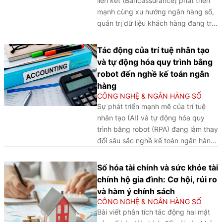
liên kết (Bancassurance) phát triển
mạnh cùng xu hướng ngân hàng số,
quản trị dữ liệu khách hàng đang trở
thành “lá chắn” pháp lý và công
nghệ quan trọng, quyết định mức độ
Tác động của trí tuệ nhân tạo
minh bạch, an toàn và niềm tin của
và tự động hóa quy trình bằng
người dùng đối với hệ sinh thái tài
robot đến nghề kế toán ngân
chính - bảo hiểm.
hàng
CÔNG NGHỆ & NGÂN HÀNG SỐ
Sự phát triển mạnh mẽ của trí tuệ
nhân tạo (AI) và tự động hóa quy
trình bằng robot (RPA) đang làm thay
đổi sâu sắc nghề kế toán ngân hàng,
không chỉ ở cách thức vận hành
nghiệp vụ mà còn ở vai trò, kỹ năng
Số hóa tài chính và sức khỏe tài
và bản sắc nghề nghiệp của kế toán
chính hộ gia đình: Cơ hội, rủi ro
viên trong kỷ nguyên số.
và hàm ý chính sách
CÔNG NGHỆ & NGÂN HÀNG SỐ
Bài viết phân tích tác động hai mặt