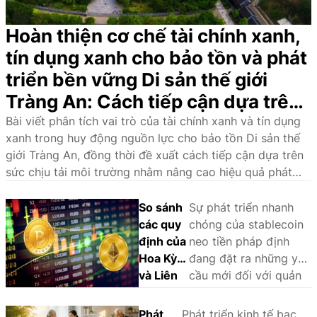
Hoàn thiện cơ chế tài chính xanh,
tín dụng xanh cho bảo tồn và phát
triển bền vững Di sản thế giới
Tràng An: Cách tiếp cận dựa trên
sức chịu tải môi trường
Bài viết phân tích vai trò của tài chính xanh và tín dụng
xanh trong huy động nguồn lực cho bảo tồn Di sản thế
giới Tràng An, đồng thời đề xuất cách tiếp cận dựa trên
sức chịu tải môi trường nhằm nâng cao hiệu quả phát
triển bền vững.
So sánh
Sự phát triển nhanh
các quy
chóng của stablecoin
định của
neo tiền pháp định
Hoa Kỳ
đang đặt ra những yêu
và Liên
cầu mới đối với quản
minh
lý nhà nước và khuôn
châu Âu
khổ pháp lý. Thông
Phát
Phát triển kinh tế bạc