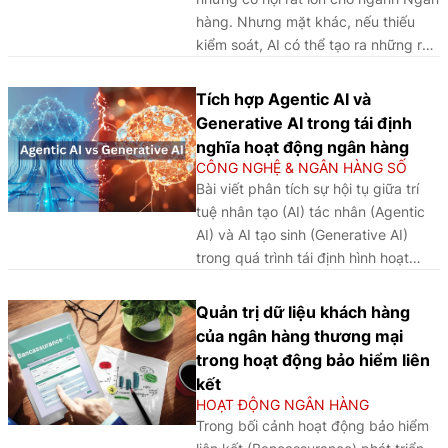
hàng. Nhưng mặt khác, nếu thiếu
kiểm soát, AI có thể tạo ra những rủi
ro mới, ảnh hưởng đến niềm tin thị
trường. Các phương thức lừa đảo
Tích hợp Agentic AI và
chiếm đoạt tài sản ngày càng tinh vi,
Generative AI trong tái định
có tổ chức và đặc biệt sự hỗ trợ của
nghĩa hoạt động ngân hàng
công nghệ AI đã tạo những niềm tin
CÔNG NGHỆ & NGÂN HÀNG SỐ
giả rất khó phân biệt. Điều này đặt ra
Bài viết phân tích sự hội tụ giữa trí
yêu cầu cấp thiết phải thay đổi cách
tuệ nhân tạo (AI) tác nhân (Agentic
tiếp cận trong bảo đảm an ninh tài
AI) và AI tạo sinh (Generative AI)
chính số, từ phòng ngự thụ động
trong quá trình tái định hình hoạt
sang chủ động kiến tạo niềm tin.
động ngân hàng hiện đại, qua đó
cho thấy AI đang trở thành nền tảng
Quản trị dữ liệu khách hàng
chiến lược giúp các ngân hàng
của ngân hàng thương mại
chuyển từ mô hình vận hành phản
trong hoạt động bảo hiểm liên
ứng sang chủ động, nâng cao năng
kết
lực quản trị rủi ro, cá nhân hóa dịch
HOẠT ĐỘNG NGÂN HÀNG
vụ và tối ưu hóa trải nghiệm khách
Trong bối cảnh hoạt động bảo hiểm
hàng trong kỷ nguyên số.