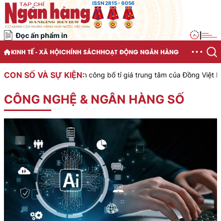
ISSN 2815 - 6056
Đọc ấn phẩm in
|
KINH TẾ - XÃ HỘI
CHÍNH SÁCH
HOẠT ĐỘNG NGÂN HÀNG
CON SỐ VÀ SỰ KIỆN:
ớc Việt Nam công bố tỉ giá trung tâm của Đồng Việt Nam với Đô la M
CÔNG NGHỆ & NGÂN HÀNG SỐ