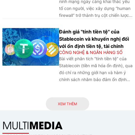
ninh mạng ngày càng khai thác yếu
tố con người, việc xây dựng “human
firewall” trở thành trụ cột chiến lược
giúp ngành Ngân hàng Việt Nam
nâng cao năng lực phòng vệ và thích
Đánh giá "tính tiền tệ" của
ứng với môi trường số hóa.
Stablecoin và khuyến nghị đối
với ổn định tiền tệ, tài chính
CÔNG NGHỆ & NGÂN HÀNG SỐ
Bài viết phân tích “tính tiền tệ” của
Stablecoin (tiền mã hóa ổn định), qua
đó chỉ ra những giới hạn và hàm ý
chính sách nhằm bảo đảm ổn định
tiền tệ và tài chính trong kỷ nguyên
số.
XEM THÊM
MEDIA
MULTI