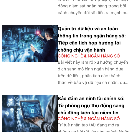
cốt lõi: Hạ tầng và năng suất
động giám sát ngân hàng trong bối
hệ thống; đổi mới sáng tạo và
cảnh chuyển đổi số diễn ra mạnh mẽ,
hệ sinh thái cộng sinh; thể chế
từ đó làm rõ sự cần thiết của việc đổi
và khung pháp lý thông minh.
mới phương thức quản lý nhằm vừa
Quản trị dữ liệu và an toàn
Kết quả cho thấy chuyển đổi
thúc đẩy đổi mới sáng tạo, vừa bảo
thông tin trong ngân hàng số:
số có lợi suất biên giảm dần,
đảm an toàn hệ thống và ổn định tài
Tiếp cận tích hợp hướng tới
vai trò điều tiết quyết định
chính trong kỷ nguyên số.
chống chịu vận hành
thuộc về khung pháp lý thông
CÔNG NGHỆ & NGÂN HÀNG SỐ
minh tích tụ không gian địa lý
Bài viết này làm rõ xu hướng chuyển
được tái định nghĩa theo mật
dịch sang mô hình ngân hàng dựa
độ dữ liệu, nhân lực số và
trên dữ liệu, phân tích các thách
năng lực xuất khẩu tiêu chuẩn
thức về bảo vệ dữ liệu cá nhân, quản
công nghệ. Từ phân tích kinh
trị rủi ro công nghệ và an toàn thông
nghiệm của các IFC trên, bài
tin, từ đó đề xuất khuôn khổ quản trị
Bảo đảm an ninh tài chính số:
viết đưa ra các bài học và
tích hợp nhằm nâng cao khả năng
Từ phòng ngự thụ động sang
hàm ý chính sách cho Việt
chống chịu vận hành của các tổ
chủ động kiến tạo niềm tin
Nam.
chức tín dụng trong môi trường số.
CÔNG NGHỆ & NGÂN HÀNG SỐ
Trí tuệ nhân tạo (AI) đang mở ra
những cơ hội rất lớn cho ngành Ngân