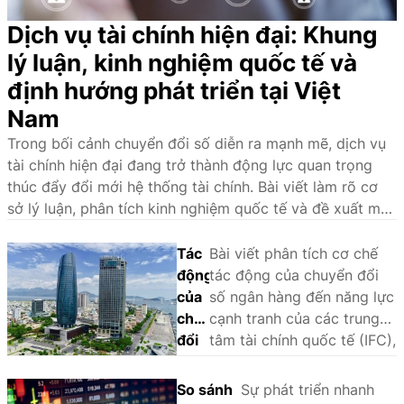
Dịch vụ tài chính hiện đại: Khung
lý luận, kinh nghiệm quốc tế và
định hướng phát triển tại Việt
Nam
Trong bối cảnh chuyển đổi số diễn ra mạnh mẽ, dịch vụ
tài chính hiện đại đang trở thành động lực quan trọng
thúc đẩy đổi mới hệ thống tài chính. Bài viết làm rõ cơ
sở lý luận, phân tích kinh nghiệm quốc tế và đề xuất một
số giải pháp nhằm phát triển hệ sinh thái dịch vụ tài
chính hiện đại tại Việt Nam.
Tác
Bài viết phân tích cơ chế
động
tác động của chuyển đổi
của
số ngân hàng đến năng lực
chuyển
cạnh tranh của các trung
đổi
tâm tài chính quốc tế (IFC),
số
sử dụng phương pháp
ngân
phân tích so sánh định tính
So sánh
Sự phát triển nhanh