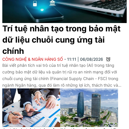
Trí tuệ nhân tạo trong bảo mật
dữ liệu chuỗi cung ứng tài
chính
CÔNG NGHỆ & NGÂN HÀNG SỐ
11:11
|
06/08/2026
Bài viết phân tích vai trò của trí tuệ nhân tạo (AI) trong tăng
cường bảo mật dữ liệu và quản trị rủi ro an ninh mạng đối với
chuỗi cung ứng tài chính (Financial Supply Chain - FSC) trong
ngành Ngân hàng, qua đó làm rõ những lợi ích, thách thức và
hàm ý nhằm nâng cao hiệu quả ứng dụng AI trong bối cảnh
chuyển đổi số.