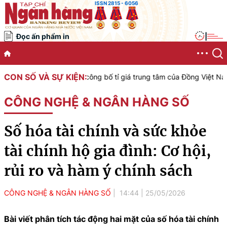
ISSN 2815 - 6056
Đọc ấn phẩm in
|
CON SỐ VÀ SỰ KIỆN:
Việt Nam công bố tỉ giá trung tâm của Đồng Việt Nam với Đô la Mỹ, 
CÔNG NGHỆ & NGÂN HÀNG SỐ
Số hóa tài chính và sức khỏe
tài chính hộ gia đình: Cơ hội,
rủi ro và hàm ý chính sách
CÔNG NGHỆ & NGÂN HÀNG SỐ
14:44
|
25/05/2026
Bài viết phân tích tác động hai mặt của số hóa tài chính