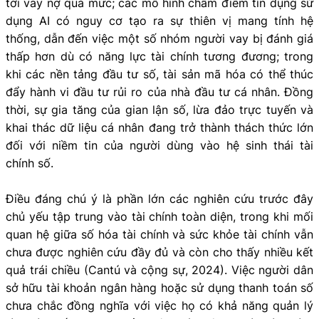
tới vay nợ quá mức; các mô hình chấm điểm tín dụng sử
dụng AI có nguy cơ tạo ra sự thiên vị mang tính hệ
thống, dẫn đến việc một số nhóm người vay bị đánh giá
thấp hơn dù có năng lực tài chính tương đương; trong
khi các nền tảng đầu tư số, tài sản mã hóa có thể thúc
đẩy hành vi đầu tư rủi ro của nhà đầu tư cá nhân. Đồng
thời, sự gia tăng của gian lận số, lừa đảo trực tuyến và
khai thác dữ liệu cá nhân đang trở thành thách thức lớn
đối với niềm tin của người dùng vào hệ sinh thái tài
chính số.
Điều đáng chú ý là phần lớn các nghiên cứu trước đây
chủ yếu tập trung vào tài chính toàn diện, trong khi mối
quan hệ giữa số hóa tài chính và sức khỏe tài chính vẫn
chưa được nghiên cứu đầy đủ và còn cho thấy nhiều kết
quả trái chiều (Cantú và cộng sự, 2024). Việc người dân
sở hữu tài khoản ngân hàng hoặc sử dụng thanh toán số
chưa chắc đồng nghĩa với việc họ có khả năng quản lý