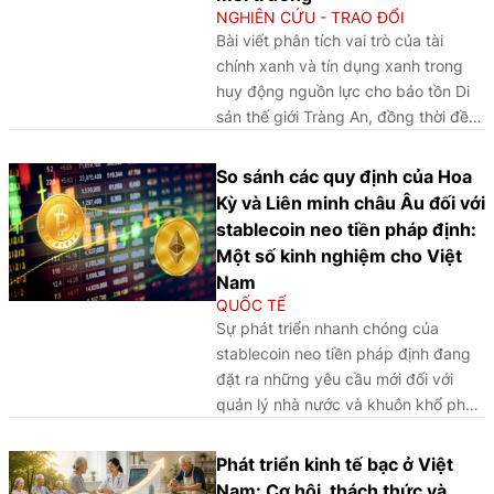
NGHIÊN CỨU - TRAO ĐỔI
Bài viết phân tích vai trò của tài
chính xanh và tín dụng xanh trong
huy động nguồn lực cho bảo tồn Di
sản thế giới Tràng An, đồng thời đề
xuất cách tiếp cận dựa trên sức chịu
tải môi trường nhằm nâng cao hiệu
So sánh các quy định của Hoa
quả phát triển bền vững.
Kỳ và Liên minh châu Âu đối với
stablecoin neo tiền pháp định:
Một số kinh nghiệm cho Việt
Nam
QUỐC TẾ
Sự phát triển nhanh chóng của
stablecoin neo tiền pháp định đang
đặt ra những yêu cầu mới đối với
quản lý nhà nước và khuôn khổ pháp
lý. Thông qua phân tích và so sánh
kinh nghiệm quốc tế, bài viết làm rõ
Phát triển kinh tế bạc ở Việt
các vấn đề pháp lý cốt lõi, đồng thời
Nam: Cơ hội, thách thức và