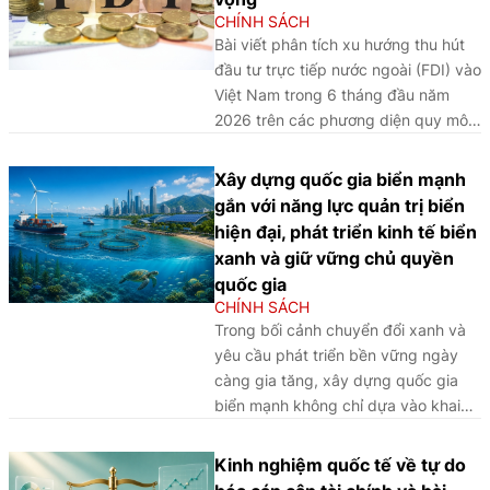
cho đầu tư, sản xuất, kinh doanh và
CHÍNH SÁCH
phát triển bền vững.
Bài viết phân tích xu hướng thu hút
đầu tư trực tiếp nước ngoài (FDI) vào
Việt Nam trong 6 tháng đầu năm
2026 trên các phương diện quy mô,
cơ cấu và động lực tăng trưởng,
đồng thời đánh giá những thách
Xây dựng quốc gia biển mạnh
thức, cơ hội và đề xuất một số định
gắn với năng lực quản trị biển
hướng nhằm nâng cao chất lượng,
hiện đại, phát triển kinh tế biển
hiệu quả thu hút FDI trong giai đoạn
xanh và giữ vững chủ quyền
tới.
quốc gia
CHÍNH SÁCH
Trong bối cảnh chuyển đổi xanh và
yêu cầu phát triển bền vững ngày
càng gia tăng, xây dựng quốc gia
biển mạnh không chỉ dựa vào khai
thác tài nguyên và sức mạnh hàng
hải, mà phải được đặt trên nền tảng
Kinh nghiệm quốc tế về tự do
quản trị biển hiện đại, nâng cao năng