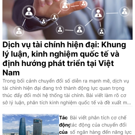
Dịch vụ tài chính hiện đại: Khung
lý luận, kinh nghiệm quốc tế và
định hướng phát triển tại Việt
Nam
Trong bối cảnh chuyển đổi số diễn ra mạnh mẽ, dịch vụ
tài chính hiện đại đang trở thành động lực quan trọng
thúc đẩy đổi mới hệ thống tài chính. Bài viết làm rõ cơ
sở lý luận, phân tích kinh nghiệm quốc tế và đề xuất một
số giải pháp nhằm phát triển hệ sinh thái dịch vụ tài
chính hiện đại tại Việt Nam.
Tác
Bài viết phân tích cơ chế
động
tác động của chuyển đổi
của
số ngân hàng đến năng lực