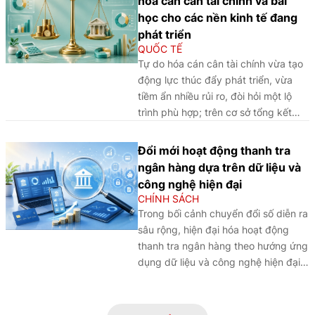
hóa cán cân tài chính và bài
lực khoa học - công nghệ cũng như
học cho các nền kinh tế đang
bảo vệ vững chắc chủ quyền quốc
phát triển
gia trên biển.
QUỐC TẾ
Tự do hóa cán cân tài chính vừa tạo
động lực thúc đẩy phát triển, vừa
tiềm ẩn nhiều rủi ro, đòi hỏi một lộ
trình phù hợp; trên cơ sở tổng kết
kinh nghiệm quốc tế, bài viết phân
tích các điều kiện cốt lõi để bảo đảm
Đổi mới hoạt động thanh tra
quá trình này diễn ra an toàn, hiệu
ngân hàng dựa trên dữ liệu và
quả và bền vững.
công nghệ hiện đại
CHÍNH SÁCH
Trong bối cảnh chuyển đổi số diễn ra
sâu rộng, hiện đại hóa hoạt động
thanh tra ngân hàng theo hướng ứng
dụng dữ liệu và công nghệ hiện đại
đã trở thành yêu cầu tất yếu nhằm
nâng cao hiệu quả giám sát và bảo
đảm an toàn hệ thống các tổ chức