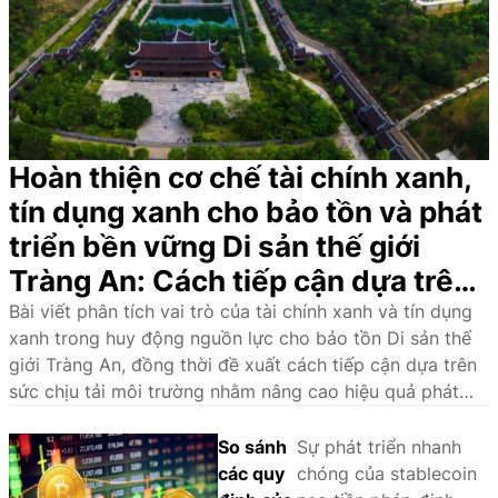
Hoàn thiện cơ chế tài chính xanh,
tín dụng xanh cho bảo tồn và phát
triển bền vững Di sản thế giới
Tràng An: Cách tiếp cận dựa trên
sức chịu tải môi trường
Bài viết phân tích vai trò của tài chính xanh và tín dụng
xanh trong huy động nguồn lực cho bảo tồn Di sản thế
giới Tràng An, đồng thời đề xuất cách tiếp cận dựa trên
sức chịu tải môi trường nhằm nâng cao hiệu quả phát
triển bền vững.
So sánh
Sự phát triển nhanh
các quy
chóng của stablecoin