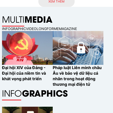
XEM THÊM
tín dụng.
MEDIA
MULTI
INFOGRAPHIC
VIDEO
LONGFORM
EMAGAZINE
Đại hội XIV của Đảng -
Pháp luật Liên minh châu
Đại hội của niềm tin và
Âu về bảo vệ dữ liệu cá
khát vọng phát triển
nhân trong hoạt động
thương mại điện tử
GRAPHICS
INFO