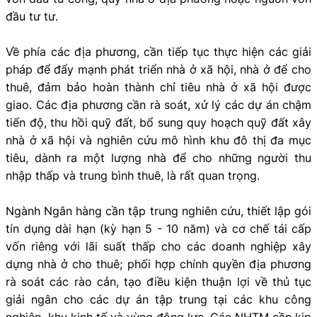
đầu tư tư.
Về phía các địa phương, cần tiếp tục thực hiện các giải
pháp để đẩy mạnh phát triển nhà ở xã hội, nhà ở để cho
thuê, đảm bảo hoàn thành chỉ tiêu nhà ở xã hội được
giao. Các địa phương cần rà soát, xử lý các dự án chậm
tiến độ, thu hồi quỹ đất, bổ sung quy hoạch quỹ đất xây
nhà ở xã hội và nghiên cứu mô hình khu đô thị đa mục
tiêu, dành ra một lượng nhà để cho những người thu
nhập thấp và trung bình thuê, là rất quan trọng.
Ngành Ngân hàng cần tập trung nghiên cứu, thiết lập gói
tín dụng dài hạn (kỳ hạn 5 - 10 năm) và cơ chế tái cấp
vốn riêng với lãi suất thấp cho các doanh nghiệp xây
dựng nhà ở cho thuê; phối hợp chính quyền địa phương
rà soát các rào cản, tạo điều kiện thuận lợi về thủ tục
giải ngân cho các dự án tập trung tại các khu công
nghiệp, khu kinh tế và vùng động lực. Các NHTM cần kịp