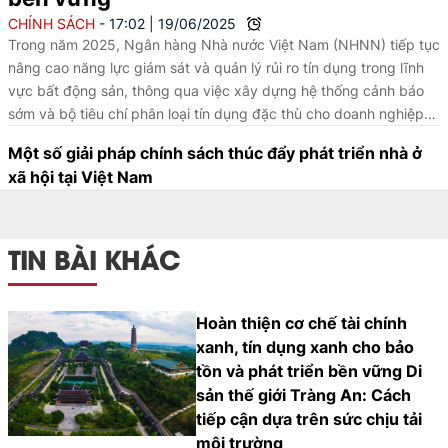
CHÍNH SÁCH
17:02
|
19/06/2025
Trong năm 2025, Ngân hàng Nhà nước Việt Nam (NHNN) tiếp tục
nâng cao năng lực giám sát và quản lý rủi ro tín dụng trong lĩnh
vực bất động sản, thông qua việc xây dựng hệ thống cảnh báo
sớm và bộ tiêu chí phân loại tín dụng đặc thù cho doanh nghiệp
bất động sản. Tín dụng bất động sản cũng được định hướng ưu
Một số giải pháp chính sách thúc đẩy phát triển nhà ở
tiên cho các phân khúc phục vụ an sinh xã hội như nhà ở xã hội,
xã hội tại Việt Nam
nhà ở công nhân và các dự án thương mại đáp ứng nhu cầu ở
thực sự của người dân.
TIN BÀI KHÁC
Hoàn thiện cơ chế tài chính
xanh, tín dụng xanh cho bảo
tồn và phát triển bền vững Di
sản thế giới Tràng An: Cách
tiếp cận dựa trên sức chịu tải
môi trường