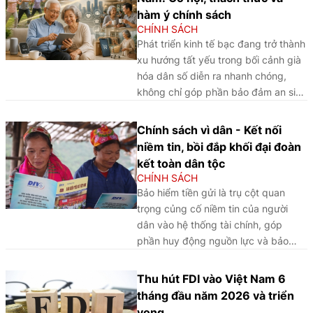
đề xuất định hướng hoàn thiện pháp
hàm ý chính sách
luật về stablecoin tại Việt Nam.
CHÍNH SÁCH
Phát triển kinh tế bạc đang trở thành
xu hướng tất yếu trong bối cảnh già
hóa dân số diễn ra nhanh chóng,
không chỉ góp phần bảo đảm an sinh
xã hội mà còn tạo động lực tăng
trưởng mới cho Việt Nam trong thời
Chính sách vì dân - Kết nối
gian tới.
niềm tin, bồi đắp khối đại đoàn
kết toàn dân tộc
CHÍNH SÁCH
Bảo hiểm tiền gửi là trụ cột quan
trọng củng cố niềm tin của người
dân vào hệ thống tài chính, góp
phần huy động nguồn lực và bảo
đảm an toàn hoạt động ngân hàng.
Khi người dân yên tâm gửi gắm đồng
Thu hút FDI vào Việt Nam 6
tiền tích lũy, nguồn vốn trong xã hội
tháng đầu năm 2026 và triển
được khơi thông, tạo thêm động lực
vọng