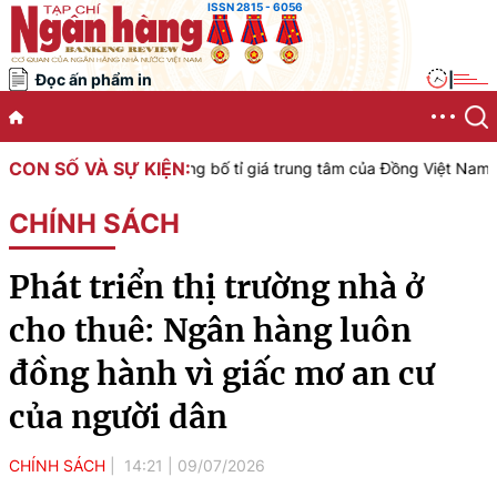
ISSN 2815 - 6056
Đọc ấn phẩm in
|
CON SỐ VÀ SỰ KIỆN:
Nam công bố tỉ giá trung tâm của Đồng Việt Nam với Đô la Mỹ, áp dụ
CHÍNH SÁCH
Phát triển thị trường nhà ở
cho thuê: Ngân hàng luôn
đồng hành vì giấc mơ an cư
của người dân
CHÍNH SÁCH
14:21
|
09/07/2026