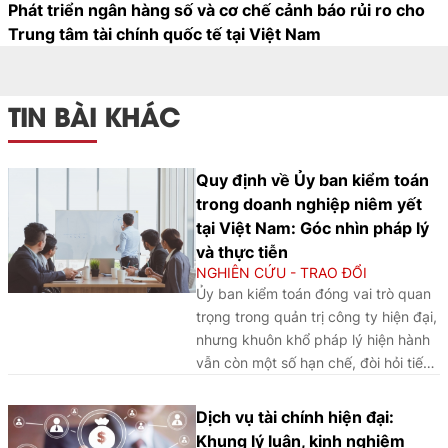
Phát triển ngân hàng số và cơ chế cảnh báo rủi ro cho
Trung tâm tài chính quốc tế tại Việt Nam
TIN BÀI KHÁC
Quy định về Ủy ban kiểm toán
trong doanh nghiệp niêm yết
tại Việt Nam: Góc nhìn pháp lý
và thực tiễn
NGHIÊN CỨU - TRAO ĐỔI
Ủy ban kiểm toán đóng vai trò quan
trọng trong quản trị công ty hiện đại,
nhưng khuôn khổ pháp lý hiện hành
vẫn còn một số hạn chế, đòi hỏi tiếp
tục hoàn thiện để nâng cao hiệu quả
giám sát và tăng cường tính minh
Dịch vụ tài chính hiện đại:
bạch cho doanh nghiệp niêm yết.
Khung lý luận, kinh nghiệm