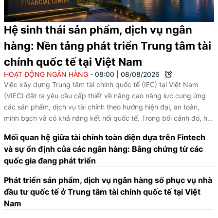
Hệ sinh thái sản phẩm, dịch vụ ngân
hàng: Nền tảng phát triển Trung tâm tài
chính quốc tế tại Việt Nam
HOẠT ĐỘNG NGÂN HÀNG
08:00
|
08/08/2026
Việc xây dựng Trung tâm tài chính quốc tế (IFC) tại Việt Nam
(VIFC) đặt ra yêu cầu cấp thiết về nâng cao năng lực cung ứng
các sản phẩm, dịch vụ tài chính theo hướng hiện đại, an toàn,
minh bạch và có khả năng kết nối quốc tế. Trong bối cảnh đó, hệ
sinh thái sản phẩm, dịch vụ ngân hàng trên nền tảng số giữ vai
Mối quan hệ giữa tài chính toàn diện dựa trên Fintech
trò then chốt; không chỉ hỗ trợ thanh toán, quản lý dòng tiền, giao
và sự ổn định của các ngân hàng: Bằng chứng từ các
dịch ngoại hối, tài trợ thương mại, mà còn góp phần nâng cao
quốc gia đang phát triển
năng lực cạnh tranh của thị trường tài chính, cải thiện môi trường
đầu tư và thúc đẩy phát triển kinh tế số.
Phát triển sản phẩm, dịch vụ ngân hàng số phục vụ nhà
đầu tư quốc tế ở Trung tâm tài chính quốc tế tại Việt
Nam