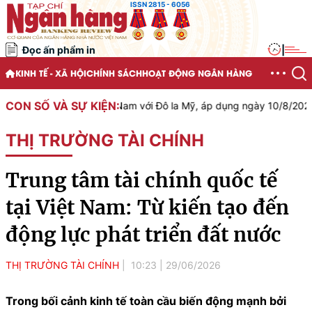
ISSN 2815 - 6056
Đọc ấn phẩm in
|
KINH TẾ - XÃ HỘI
CHÍNH SÁCH
HOẠT ĐỘNG NGÂN HÀNG
CON SỐ VÀ SỰ KIỆN:
 Đồng Việt Nam với Đô la Mỹ, áp dụng ngày 10/8/2026 là 25.491 VND/
THỊ TRƯỜNG TÀI CHÍNH
Trung tâm tài chính quốc tế
tại Việt Nam: Từ kiến tạo đến
động lực phát triển đất nước
THỊ TRƯỜNG TÀI CHÍNH
10:23
|
29/06/2026
Trong bối cảnh kinh tế toàn cầu biến động mạnh bởi