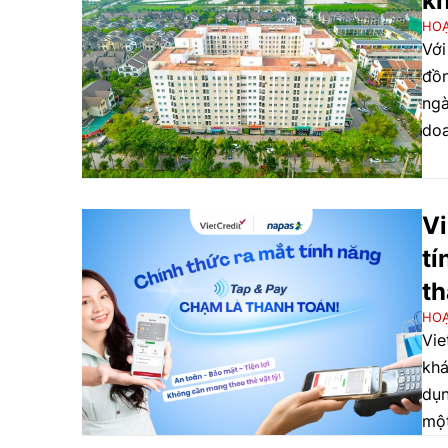
kh
HO
Với
đồn
ngà
doa
quy
phá
toà
Vi
tí
th
HO
Vie
khá
dụn
một
ngh