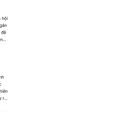
 hội
ngân
 đề
ền
nh
c
tiên
ự ra