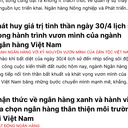
n, song cũng đặt ra không ít thách thức về quản lý sự thay
nguồn lực triển khai. Ngân hàng Nông nghiệp và Phát triển
g thôn Việt Nam (Agribank) nhìn nhận đây là hành trình ho
ện công tác quản trị và bảo vệ dữ liệu cá nhân trong hoạt 
át huy giá trị tinh thần ngày 30/4 lịch
n hàng. Hành trình này không chỉ dừng lại ở thay đổi các 
ong hành trình vươn mình của ngành
nh nghiệp vụ, mà sâu xa hơn, đây là quá trình nâng cao giá t
gân hàng Việt Nam
ơng hiệu, mở ra cánh cửa để ngân hàng sẵn sàng trao đổi 
NH NGÂN HÀNG VỚI KỶ NGUYÊN VƯƠN MÌNH CỦA DÂN TỘC VIỆT N
a sẻ dữ liệu trong hệ sinh thái mở.
hào khí bất diệt của ngày 30/4 lịch sử đến nhịp sống sôi đ
 công cuộc kiến thiết đất nước hôm nay, ngành Ngân hàng
g tiếp nối tinh thần bất khuất và khát vọng vươn mình của
 Việt Nam bằng những bước chuyển mình mạnh mẽ, khẳng
h vai trò trụ cột tài chính và động lực quan trọng thúc đẩy
g trưởng kinh tế bền vững trong kỷ nguyên mới.
ận thức về ngân hàng xanh và hành v
a chọn ngân hàng thân thiện môi trườ
i Việt Nam
ẠT ĐỘNG NGÂN HÀNG