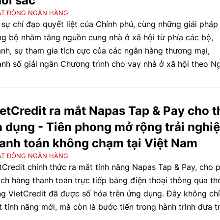
ởi sắc
ẠT ĐỘNG NGÂN HÀNG
 sự chỉ đạo quyết liệt của Chính phủ, cùng những giải pháp
g bộ nhằm tăng nguồn cung nhà ở xã hội từ phía các bộ,
nh, sự tham gia tích cực của các ngân hàng thương mại,
nh số giải ngân Chương trình cho vay nhà ở xã hội theo N
ết 33/NQ-CP ngày 11/3/2023 của Chính phủ về một số giả
p tháo gỡ và thúc đẩy thị trường bất động sản phát triển 
n, lành mạnh, bền vững đã có những chuyển biến tích cực.
etCredit ra mắt Napas Tap & Pay cho t
n dụng - Tiên phong mở rộng trải nghi
anh toán không chạm tại Việt Nam
ẠT ĐỘNG NGÂN HÀNG
tCredit chính thức ra mắt tính năng Napas Tap & Pay, cho 
ch hàng thanh toán trực tiếp bằng điện thoại thông qua thẻ
g VietCredit đã được số hóa trên ứng dụng. Đây không chỉ
 tính năng mới, mà còn là bước tiến trong hành trình đưa tr
iệm tài chính số trở nên liền mạch, đơn giản và phù hợp hơ