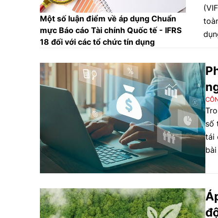
(VI
Một số luận điểm về áp dụng Chuẩn
toà
mực Báo cáo Tài chính Quốc tế - IFRS
dụn
18 đối với các tổ chức tín dụng
đẩy
vữn
Ph
cấu
ng
cấp
dòn
CÔN
Tro
sác
số 
hội
tái
Chí
bài
ngo
phù
trợ 
bị 
hoạ
Áp
cận 
độ