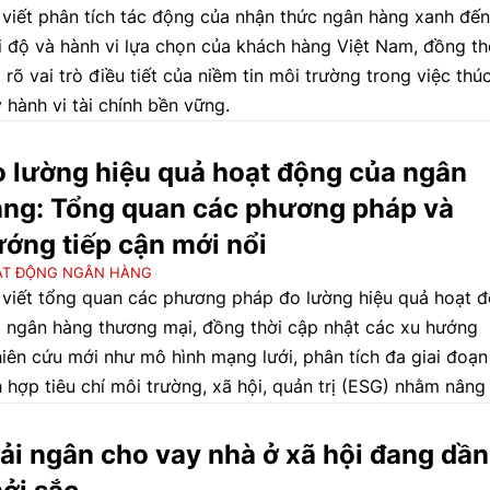
 viết phân tích tác động của nhận thức ngân hàng xanh đến
i độ và hành vi lựa chọn của khách hàng Việt Nam, đồng th
 rõ vai trò điều tiết của niềm tin môi trường trong việc thú
 hành vi tài chính bền vững.
 lường hiệu quả hoạt động của ngân
ng: Tổng quan các phương pháp và
ớng tiếp cận mới nổi
ẠT ĐỘNG NGÂN HÀNG
 viết tổng quan các phương pháp đo lường hiệu quả hoạt 
 ngân hàng thương mại, đồng thời cập nhật các xu hướng
iên cứu mới như mô hình mạng lưới, phân tích đa giai đoạn
h hợp tiêu chí môi trường, xã hội, quản trị (ESG) nhằm nâng
t lượng đánh giá và hàm ý chính sách.
ải ngân cho vay nhà ở xã hội đang dần