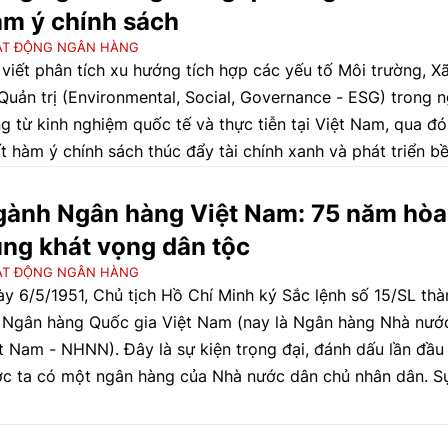
m ý chính sách
ẠT ĐỘNG NGÂN HÀNG
 viết phân tích xu hướng tích hợp các yếu tố Môi trường, Xã
Quản trị (Environmental, Social, Governance - ESG) trong 
g từ kinh nghiệm quốc tế và thực tiễn tại Việt Nam, qua đó
t hàm ý chính sách thúc đẩy tài chính xanh và phát triển b
g.
gành Ngân hàng Việt Nam: 75 năm hòa
ng khát vọng dân tộc
ẠT ĐỘNG NGÂN HÀNG
y 6/5/1951, Chủ tịch Hồ Chí Minh ký Sắc lệnh số 15/SL thà
 Ngân hàng Quốc gia Việt Nam (nay là Ngân hàng Nhà nướ
t Nam - NHNN). Đây là sự kiện trọng đại, đánh dấu lần đầu 
c ta có một ngân hàng của Nhà nước dân chủ nhân dân. S
 này là kết quả của quá trình xây dựng hệ thống tiền tệ, tín
g độc lập, tự chủ, mở ra bước phát triển mới về chất trong