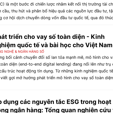
FC) là một bước đi chiến lược nhằm kết nối thị trường tài ch
n cầu, thu hút và phân bổ hiệu quả các nguồn lực đầu tư, t
g cơ hội dịch chuyển dòng vốn đầu tư quốc tế, qua đó thú
 phát triển thị trường tài chính, đóng góp vào tăng trưởng 
g và nâng cao vị thế của Việt Nam trên trường quốc tế. Tr
át triển cho vay số toàn diện - Kinh
 trúc đó, hoạt động ngân hàng giữ vai trò nền tảng, vừa cu
hiệm quốc tế và bài học cho Việt Nam
 dịch vụ tài chính, vừa góp phần hình thành và vận hành cá
g vốn trong nền kinh tế. Trên cơ sở phân tích định hướng c
G NGHỆ & NGÂN HÀNG SỐ
ng bối cảnh chuyển đổi số lan tỏa mạnh mẽ, mô hình cho v
h tại Nghị quyết số 222/2025/QH15 ngày 27/6/2025 của Q
toàn diện (end-to-end digital lending) đang nổi lên như trụ 
 về VIFC, Nghị định số 329/2025/NĐ-CP ngày 18/12/2025 
 cấu trúc hoạt động tín dụng. Từ những kinh nghiệm quốc tế
nh phủ về cấp phép thành lập và hoạt động ngân hàng, quả
 viết gợi mở hướng phát triển mô hình cho vay số toàn diện
ại hối, phòng chống rửa tiền, chống tài trợ khủng bố, chống
 hợp với Việt Nam.
phổ biến vũ khí hủy diệt hàng loạt tại VIFC và thực tiễn ch
của các ngân hàng thương mại (NHTM), cho thấy việc triển 
t động ngân hàng tại VIFC đang được định hình theo cách 
 dụng các nguyên tắc ESG trong hoạt
thận trọng, có lộ trình.
ng ngân hàng: Tổng quan nghiên cứu