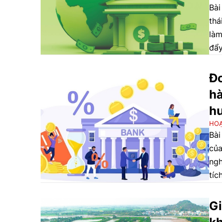
Bài
thá
làm
đẩy
Đo
hà
hư
HO
Bài
của
ngh
tíc
chấ
Gi