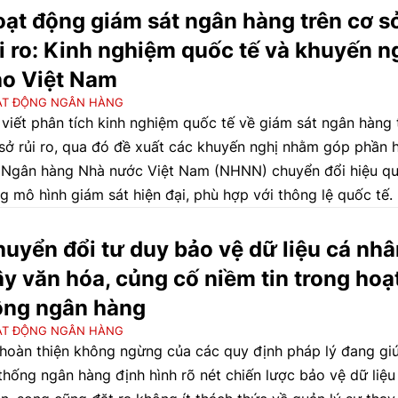
t động tài chính - tiền tệ. Trải qua 75 năm xây dựng, củng 
ạt động giám sát ngân hàng trên cơ s
phát triển, ngành Ngân hàng Việt Nam không ngừng lớn mạ
i ro: Kinh nghiệm quốc tế và khuyến n
g góp quan trọng vào thắng lợi của hai cuộc kháng chiến,
ho Việt Nam
g cuộc xây dựng chủ nghĩa xã hội, đổi mới và hội nhập, g
ẠT ĐỘNG NGÂN HÀNG
n đưa đất nước bước vào kỷ nguyên phát triển mới.
 viết phân tích kinh nghiệm quốc tế về giám sát ngân hàng 
sở rủi ro, qua đó đề xuất các khuyến nghị nhằm góp phần 
 Ngân hàng Nhà nước Việt Nam (NHNN) chuyển đổi hiệu q
g mô hình giám sát hiện đại, phù hợp với thông lệ quốc tế.
uyển đổi tư duy bảo vệ dữ liệu cá nhâ
y văn hóa, củng cố niềm tin trong hoạ
ộng ngân hàng
ẠT ĐỘNG NGÂN HÀNG
hoàn thiện không ngừng của các quy định pháp lý đang gi
thống ngân hàng định hình rõ nét chiến lược bảo vệ dữ liệu