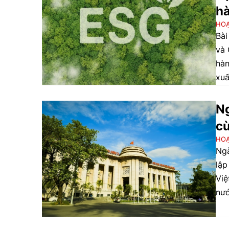
hà
HO
Bài
và 
hàn
xuấ
vữn
N
cù
HO
Ngà
lập
Việ
nướ
đời
dụn