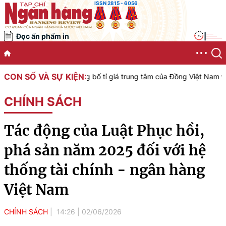
ISSN 2815 - 6056
Đọc ấn phẩm in
|
CON SỐ VÀ SỰ KIỆN:
ệt Nam công bố tỉ giá trung tâm của Đồng Việt Nam với Đô la Mỹ, áp
CHÍNH SÁCH
Tác động của Luật Phục hồi,
phá sản năm 2025 đối với hệ
thống tài chính - ngân hàng
Việt Nam
CHÍNH SÁCH
14:26
|
02/06/2026