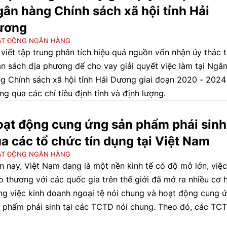
ân hàng Chính sách xã hội tỉnh Hải
ương
ẠT ĐỘNG NGÂN HÀNG
 viết tập trung phân tích hiệu quả nguồn vốn nhận ủy thác 
n sách địa phương để cho vay giải quyết việc làm tại Ngâ
g Chính sách xã hội tỉnh Hải Dương giai đoạn 2020 - 2024
ng qua các chỉ tiêu định tính và định lượng.
ạt động cung ứng sản phẩm phái sinh
a các tổ chức tín dụng tại Việt Nam
ẠT ĐỘNG NGÂN HÀNG
n nay, Việt Nam đang là một nền kinh tế có độ mở lớn, việc
o thương với các quốc gia trên thế giới đã mở ra nhiều cơ 
ng việc kinh doanh ngoại tệ nói chung và hoạt động cung 
 phẩm phái sinh tại các TCTD nói chung. Theo đó, các TC
tận dụng tốt cơ hội và lợi thế để triển khai các sản phẩm p