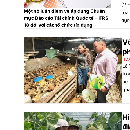
(VI
Một số luận điểm về áp dụng Chuẩn
toà
mực Báo cáo Tài chính Quốc tế - IFRS
dụn
18 đối với các tổ chức tín dụng
đẩy
vữn
Vố
cấu
ph
cấp
dòn
HO
Là 
sác
tro
hội
nữ 
Chí
qua
ngo
đồn
trợ 
lên
bị 
tế 
hoạ
Hi
đìn
cận 
đị