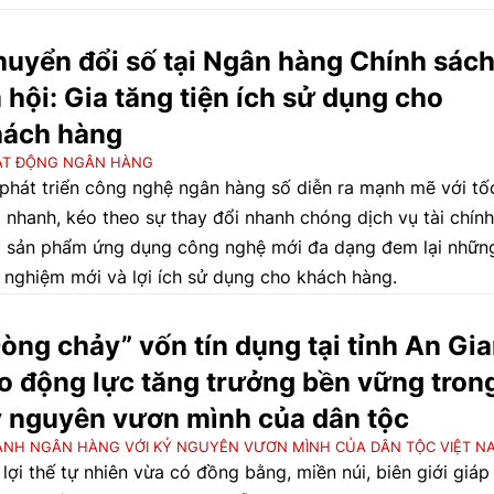
h đến khách hàng dưới sự giám sát, quản lý chặt chẽ của c
n chức năng cũng như sự điều tiết của thị trường.
uyển đổi số tại Ngân hàng Chính sác
 hội: Gia tăng tiện ích sử dụng cho
hách hàng
ẠT ĐỘNG NGÂN HÀNG
phát triển công nghệ ngân hàng số diễn ra mạnh mẽ với tố
 nhanh, kéo theo sự thay đổi nhanh chóng dịch vụ tài chính
 sản phẩm ứng dụng công nghệ mới đa dạng đem lại nhữn
i nghiệm mới và lợi ích sử dụng cho khách hàng.
òng chảy” vốn tín dụng tại tỉnh An Gi
o động lực tăng trưởng bền vững tron
 nguyên vươn mình của dân tộc
NH NGÂN HÀNG VỚI KỶ NGUYÊN VƯƠN MÌNH CỦA DÂN TỘC VIỆT N
 lợi thế tự nhiên vừa có đồng bằng, miền núi, biên giới giáp