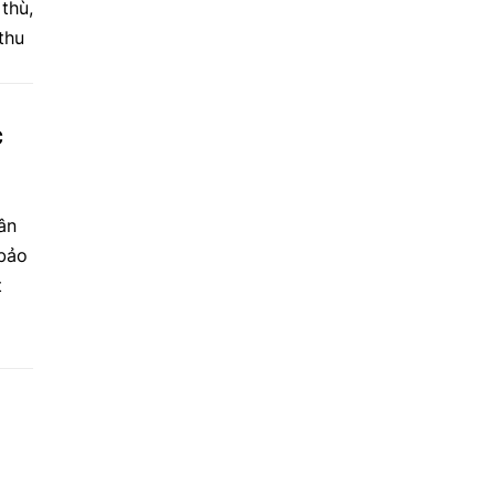
thù,
thu
c
ân
 bảo
t