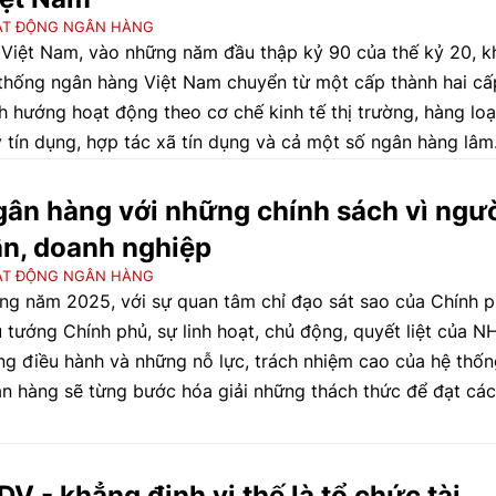
ẠT ĐỘNG NGÂN HÀNG
 Việt Nam, vào những năm đầu thập kỷ 90 của thế kỷ 20, k
thống ngân hàng Việt Nam chuyển từ một cấp thành hai cấ
h hướng hoạt động theo cơ chế kinh tế thị trường, hàng loạ
 tín dụng, hợp tác xã tín dụng và cả một số ngân hàng lâm
 tình trạng mất vốn, nợ tồn đọng lớn, gây ảnh hưởng tới uy
 hệ thống ngân hàng, lòng tin của người dân và doanh nghi
ân hàng với những chính sách vì ngư
n, doanh nghiệp
ẠT ĐỘNG NGÂN HÀNG
ng năm 2025, với sự quan tâm chỉ đạo sát sao của Chính p
 tướng Chính phủ, sự linh hoạt, chủ động, quyết liệt của 
ng điều hành và những nỗ lực, trách nhiệm cao của hệ thố
n hàng sẽ từng bước hóa giải những thách thức để đạt các
 tiêu.
DV - khẳng định vị thế là tổ chức tài