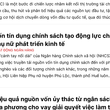
FC) là một bước đi chiến lược nhằm kết nối thị trường tài ch
n cầu, thu hút và phân bổ hiệu quả các nguồn lực đầu tư, t
g cơ hội dịch chuyển dòng vốn đầu tư quốc tế, qua đó thú
 phát triển thị trường tài chính, đóng góp vào tăng trưởng 
g và nâng cao vị thế của Việt Nam trên trường quốc tế. Tr
n tín dụng chính sách tạo động lực c
 trúc đó, hoạt động ngân hàng giữ vai trò nền tảng, vừa cu
ụ nữ phát triển kinh tế
 dịch vụ tài chính, vừa góp phần hình thành và vận hành cá
g vốn trong nền kinh tế. Trên cơ sở phân tích định hướng c
ẠT ĐỘNG NGÂN HÀNG
“cánh tay nối dài” của Ngân hàng Chính sách xã hội (NHC
h tại Nghị quyết số 222/2025/QH15 ngày 27/6/2025 của Q
ng việc truyền tải nguồn vốn tín dụng chính sách đến với p
 về VIFC, Nghị định số 329/2025/NĐ-CP ngày 18/12/2025 
nghèo và các đối tượng chính sách khác, trong những năm
nh phủ về cấp phép thành lập và hoạt động ngân hàng, quả
, Hội Liên hiệp Phụ nữ huyện Phú Lộc, thành phố Huế luôn
ại hối, phòng chống rửa tiền, chống tài trợ khủng bố, chống
g hành, sát cánh với hội viên, giúp họ phát triển kinh tế, v
phổ biến vũ khí hủy diệt hàng loạt tại VIFC và thực tiễn ch
 thoát nghèo, nâng cao chất lượng cuộc sống, quyền năng 
của các ngân hàng thương mại (NHTM), cho thấy việc triển 
cho chị em, qua đó, nâng cao vị thế của người phụ nữ trong
t động ngân hàng tại VIFC đang được định hình theo cách 
ệu quả nguồn vốn ủy thác từ ngân sá
h và xã hội.
thận trọng, có lộ trình.
a phương cho vay giải quyết việc làm t