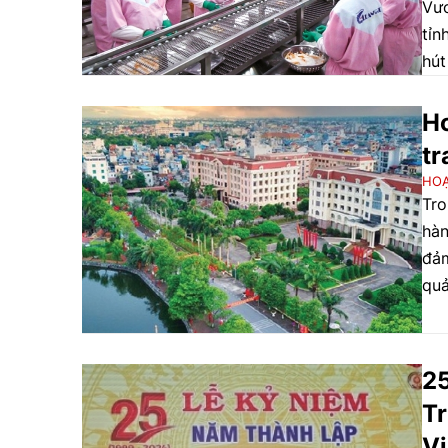
Vươ
tỉn
hút
Ho
tr
HO
Tro
hàn
đảm
quả
25
Tr
V