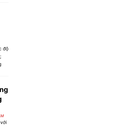
ơ
h
c độ
;
g
ang
g
AM
 với