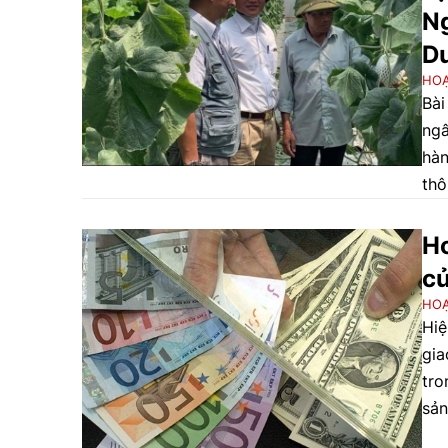
Ng
D
HO
Bài
ngâ
hàn
thô
Ho
củ
HO
Hiệ
gia
tro
sản
đã 