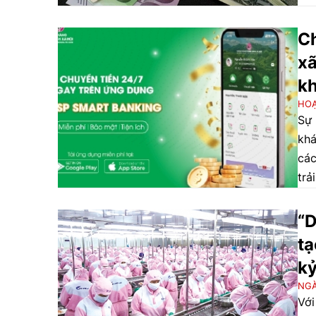
sin
qua
Ch
xã
k
HO
Sự 
khá
các
trả
“D
tạ
kỷ
NGÀ
Với