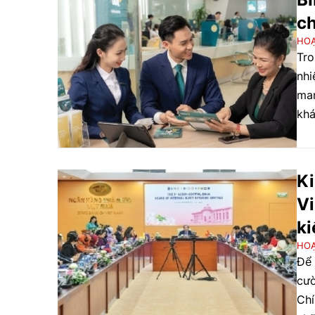
ch
HO
Tro
nhi
man
khá
Ki
Vi
ki
HO
Để 
cườ
Chí