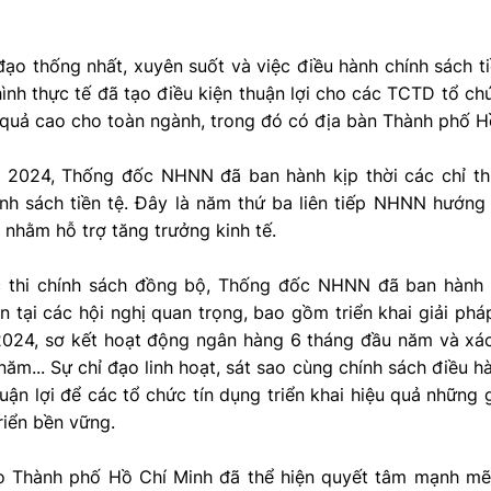
đạo thống nhất, xuyên suốt và việc điều hành chính sách t
hình thực tế đã tạo điều kiện thuận lợi cho các TCTD tổ chứ
 quả cao cho toàn ngành, trong đó có địa bàn Thành phố H
2024, Thống đốc NHNN đã ban hành kịp thời các chỉ th
nh sách tiền tệ. Đây là năm thứ ba liên tiếp NHNN hướng 
nhằm hỗ trợ tăng trưởng kinh tế.
 thi chính sách đồng bộ, Thống đốc NHNN đã ban hành 
n tại các hội nghị quan trọng, bao gồm triển khai giải phá
024, sơ kết hoạt động ngân hàng 6 tháng đầu năm và xác
năm... Sự chỉ đạo linh hoạt, sát sao cùng chính sách điều h
uận lợi để các tổ chức tín dụng triển khai hiệu quả những 
riển bền vững.
o Thành phố Hồ Chí Minh đã thể hiện quyết tâm mạnh mẽ 