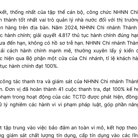
ết, thống nhất của tập thể cán bộ, công chức NHNN Ch
 thành tốt nhất vai trò quản lý nhà nước đối với thị trườn
gân hàng trên địa bàn. Năm 2024, NHNN Chi nhánh Thành
c hành chính; giải quyết 4.817 thủ tục hành chính đúng hạ
hưa đến hạn, không có hồ sơ trễ hạn. NHNN Chi nhánh Thà
cải cách hành chính mạnh mẽ, thường xuyên lấy ý kiến 
c hiện qua Bộ phận một cửa của Chi nhánh, tỉ lệ khách hà
 tục hành chính đạt 100%.
công tác thanh tra và giám sát của NHNN Chi nhánh Thàn
. Đơn vị đã hoàn thành 41 cuộc thanh tra, đạt 100% kế ho
 phạm trong hoạt động của các TCTD được phát hiện, đồng 
ử lý nghiêm các hành vi vi phạm pháp luật, góp phần nâ
 tập trung vào việc bảo đảm an toàn vi mô, kết hợp theo d
ng giám sát chất lượng tín dụng, cấp tín dụng vào các lĩ