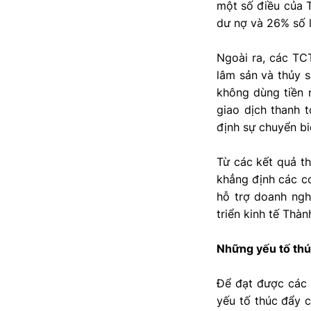
một số điều của 
dư nợ và 26% số 
Ngoài ra, các TCT
lâm sản và thủy s
không dùng tiền 
giao dịch thanh 
định sự chuyển bi
Từ các kết quả t
khẳng định các cơ
hỗ trợ doanh ngh
triển kinh tế Thàn
Những yếu tố thú
Để đạt được các 
yếu tố thúc đẩy c