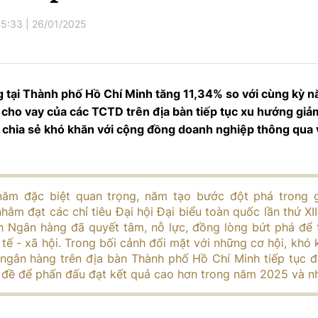
5:33
|
26/01/2025
 tại Thành phố Hồ Chí Minh tăng 11,34% so với cùng kỳ n
t cho vay của các TCTD trên địa bàn tiếp tục xu hướng giả
 chia sẻ khó khăn với cộng đồng doanh nghiệp thông qua v
ăm đặc biệt quan trọng, năm tạo bước đột phá trong g
ằm đạt các chỉ tiêu Đại hội Đại biểu toàn quốc lần thứ XI
h Ngân hàng đã quyết tâm, nỗ lực, đồng lòng bứt phá để 
h tế - xã hội. Trong bối cảnh đối mặt với những cơ hội, khó
 ngân hàng trên địa bàn Thành phố Hồ Chí Minh tiếp tục 
ền đề để phấn đấu đạt kết quả cao hơn trong năm 2025 và n