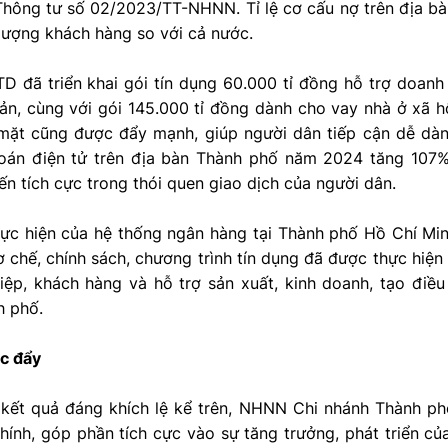
Thông tư số 02/2023/TT-NHNN. Tỉ lệ cơ cấu nợ trên địa 
lượng khách hàng so với cả nước.
D đã triển khai gói tín dụng 60.000 tỉ đồng hỗ trợ doanh
ản, cùng với gói 145.000 tỉ đồng dành cho vay nhà ở xã h
mặt cũng được đẩy mạnh, giúp người dân tiếp cận dễ dàn
toán điện tử trên địa bàn Thành phố năm 2024 tăng 107
ến tích cực trong thói quen giao dịch của người dân.
hực hiện của hệ thống ngân hàng tại Thành phố Hồ Chí Mi
 chế, chính sách, chương trình tín dụng đã được thực hiện đ
iệp, khách hàng và hỗ trợ sản xuất, kinh doanh, tạo điều
h phố.
c đẩy
kết quả đáng khích lệ kể trên, NHNN Chi nhánh Thành ph
hính, góp phần tích cực vào sự tăng trưởng, phát triển c