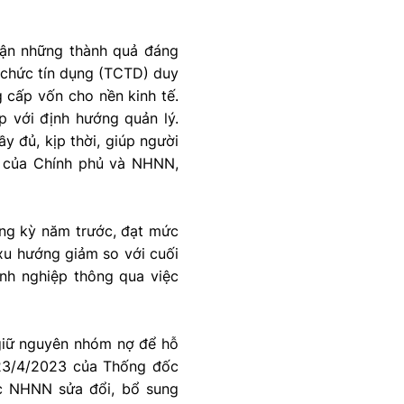
hận những thành quả đáng
 chức tín dụng (TCTD) duy
g cấp vốn cho nền kinh tế.
ợp với định hướng quản lý.
ầy đủ, kịp thời, giúp người
h của Chính phủ và NHNN,
ùng kỳ năm trước, đạt mức
 xu hướng giảm so với cuối
nh nghiệp thông qua việc
 giữ nguyên nhóm nợ để hỗ
23/4/2023 của Thống đốc
 NHNN sửa đổi, bổ sung