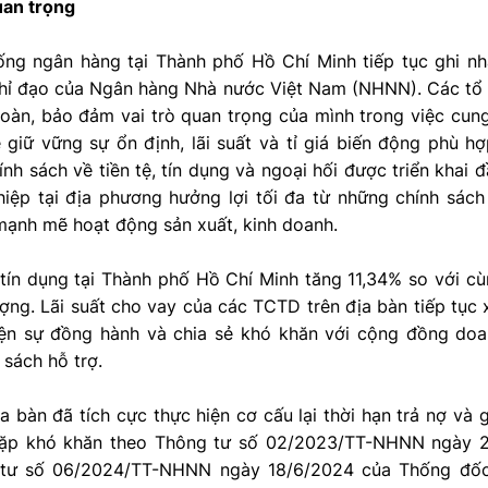
uan trọng
ng ngân hàng tại Thành phố Hồ Chí Minh tiếp tục ghi n
 chỉ đạo của Ngân hàng Nhà nước Việt Nam (NHNN). Các tổ
toàn, bảo đảm vai trò quan trọng của mình trong việc cun
ệ giữ vững sự ổn định, lãi suất và tỉ giá biến động phù h
nh sách về tiền tệ, tín dụng và ngoại hối được triển khai đ
iệp tại địa phương hưởng lợi tối đa từ những chính sác
mạnh mẽ hoạt động sản xuất, kinh doanh.
tín dụng tại Thành phố Hồ Chí Minh tăng 11,34% so với c
ợng. Lãi suất cho vay của các TCTD trên địa bàn tiếp tục
ện sự đồng hành và chia sẻ khó khăn với cộng đồng doa
 sách hỗ trợ.
 bàn đã tích cực thực hiện cơ cấu lại thời hạn trả nợ và
gặp khó khăn theo Thông tư số 02/2023/TT-NHNN ngày 
tư số 06/2024/TT-NHNN ngày 18/6/2024 của Thống đốc