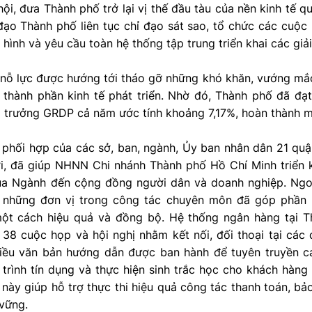
 hội, đưa Thành phố trở lại vị thế đầu tàu của nền kinh tế qu
đạo Thành phố liên tục chỉ đạo sát sao, tổ chức các cuộ
 hình và yêu cầu toàn hệ thống tập trung triển khai các giả
nỗ lực được hướng tới tháo gỡ những khó khăn, vướng mắc 
c thành phần kinh tế phát triển. Nhờ đó, Thành phố đã đạ
 trưởng GRDP cả năm ước tính khoảng 7,17%, hoàn thành mụ
phối hợp của các sở, ban, ngành, Ủy ban nhân dân 21 qu
ợi, đã giúp NHNN Chi nhánh Thành phố Hồ Chí Minh triển k
ủa Ngành đến cộng đồng người dân và doanh nghiệp. Ngoà
i những đơn vị trong công tác chuyên môn đã góp phần
ột cách hiệu quả và đồng bộ. Hệ thống ngân hàng tại 
 38 cuộc họp và hội nghị nhằm kết nối, đối thoại tại các
hiều văn bản hướng dẫn được ban hành để tuyên truyền cá
trình tín dụng và thực hiện sinh trắc học cho khách hàng
này giúp hỗ trợ thực thi hiệu quả công tác thanh toán, b
 vững.