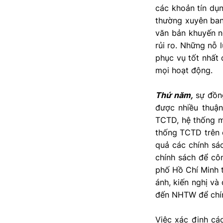
các khoản tín dụ
thường xuyên ban
văn bản khuyến n
rủi ro. Những nỗ
phục vụ tốt nhất
mọi hoạt động.
Thứ năm,
sự đồng
được nhiều thuận
TCTD, hệ thống m
thống TCTD trên c
quả các chính sá
chính sách để cô
phố Hồ Chí Minh t
ánh, kiến nghị và
đến NHTW để chín
Việc xác định các