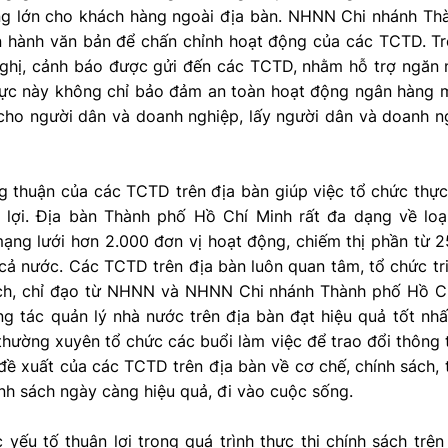
ng lớn cho khách hàng ngoài địa bàn. NHNN Chi nhánh Th
 hành văn bản để chấn chỉnh hoạt động của các TCTD. T
ghị, cảnh báo được gửi đến các TCTD, nhằm hỗ trợ ngăn n
 lực này không chỉ bảo đảm an toàn hoạt động ngân hàng 
 cho người dân và doanh nghiệp, lấy người dân và doanh n
 thuận của các TCTD trên địa bàn giúp việc tổ chức thực
 lợi. Địa bàn Thành phố Hồ Chí Minh rất đa dạng về loạ
ạng lưới hơn 2.000 đơn vị hoạt động, chiếm thị phần từ 
ả nước. Các TCTD trên địa bàn luôn quan tâm, tổ chức tri
ch, chỉ đạo từ NHNN và NHNN Chi nhánh Thành phố Hồ Chí
ng tác quản lý nhà nước trên địa bàn đạt hiệu quả tốt n
hường xuyên tổ chức các buổi làm việc để trao đổi thông 
 đề xuất của các TCTD trên địa bàn về cơ chế, chính sách
h sách ngày càng hiệu quả, đi vào cuộc sống.
 yếu tố thuận lợi trong quá trình thực thi chính sách trê