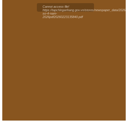
Cannot access file!
https://tapchinganhang.gov.vn/stores/newspaper_data/2026/
so-4-nam-
2026pdf20260223135840.pdf