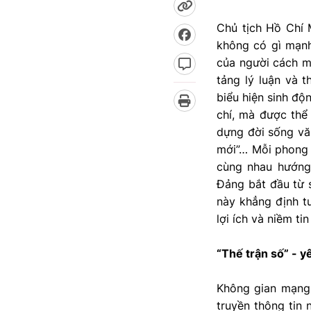
Chủ tịch Hồ Chí 
không có gì mạnh
của người cách mạ
tảng lý luận và 
biểu hiện sinh độ
chí, mà được thể
dựng đời sống vă
mới”… Mỗi phong t
cùng nhau hướng 
Đảng bắt đầu từ 
này khẳng định t
lợi ích và niềm t
“Thế trận số” - y
Không gian mạng 
truyền thông tin 