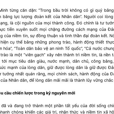
Minh từng căn dặn: “Trong bầu trời không có gì quý bằng
 bằng lực lượng đoàn kết của Nhân dân”. Người coi lòng
ng, là cội nguồn của mọi thành công. Đó chính là tư tưởn
thực tiễn xuyên suốt mọi chặng đường cách mạng của Đản
ng của niềm tin, sự đồng thuận và tinh thần đại đoàn kết. N
 hiện cụ thể bằng những phong trào, hành động thiết thự
n hóa”, “Toàn dân bảo vệ an ninh Tổ quốc”, “Cả nước chu
rào là một “viên gạch” xây nên thành trì niềm tin, là nề
tới mục tiêu dân giàu, nước mạnh, dân chủ, công bằng
sức mạnh của lòng dân, giữ được lòng dân là giữ được Đả
ư tưởng nhất quán rằng, mọi chính sách, hành động của Đ
in của Nhân dân, để lòng dân mãi mãi là thành lũy vững chắ
êu cầu chiến lược trong kỷ nguyên mới
đã và đang trở thành một phần tất yếu của đời sống chính
nhanh chóng khiến các giá trị, nhận thức và niềm tin xã h