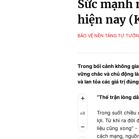
Sức mạnh m
hiện nay (
BẢO VỆ NỀN TẢNG TƯ TƯỞ
Trong bối cảnh không gian
vững chắc và chủ động là
và lan tỏa các giá trị đúng
“Thế trận lòng d
a
Trong suốt chiều 
a
lợi. Từ khi ra đờ
liệu cũng xong” -
cách mạng, nguồn