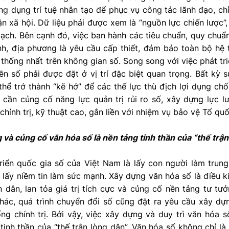
 ứng dụng trí tuệ nhân tạo để phục vụ công tác lãnh đạo, ch
n xã hội. Dữ liệu phải được xem là “nguồn lực chiến lược”,
ạch. Bên cạnh đó, việc ban hành các tiêu chuẩn, quy chuẩn 
h, địa phương là yêu cầu cấp thiết, đảm bảo toàn bộ hệ t
thống nhất trên không gian số. Song song với việc phát tri
 số phải được đặt ở vị trí đặc biệt quan trọng. Bất kỳ s
thể trở thành “kẽ hở” để các thế lực thù địch lợi dụng c
 cần củng cố năng lực quản trị rủi ro số, xây dựng lực l
chính trị, kỹ thuật cao, gắn liền với nhiệm vụ bảo vệ Tổ q
 và củng cố văn hóa số là nền tảng tinh thần của “thế trận
riển quốc gia số của Việt Nam là lấy con người làm trung
 lấy niềm tin làm sức mạnh. Xây dựng văn hóa số là điều k
n dân, lan tỏa giá trị tích cực và củng cố nền tảng tư t
hác, quá trình chuyển đổi số cũng đặt ra yêu cầu xây dựn
ng chính trị. Bởi vậy, việc xây dựng và duy trì văn hóa s
 tinh thần của “thế trận lòng dân”. Văn hóa số không chỉ là