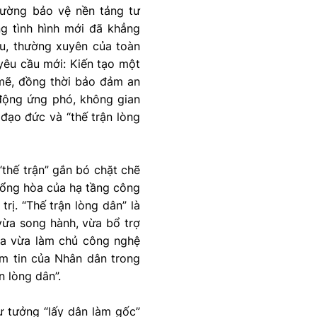
cường bảo vệ nền tảng tư
ng tình hình mới đã khẳng
u, thường xuyên của toàn
yêu cầu mới: Kiến tạo một
 mẽ, đồng thời bảo đảm an
 động ứng phó, không gian
 đạo đức và “thế trận lòng
thế trận” gắn bó chặt chẽ
à tổng hòa của hạ tầng công
rị. “Thế trận lòng dân” là
y vừa song hành, vừa bổ trợ
 ta vừa làm chủ công nghệ
iềm tin của Nhân dân trong
n lòng dân”.
tư tưởng “lấy dân làm gốc”