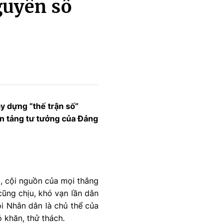
guyên số
ây dựng “thế trận số”
ền tảng tư tưởng của Đảng
g, cội nguồn của mọi thắng
cũng chịu, khó vạn lần dân
oi Nhân dân là chủ thể của
khăn, thử thách.