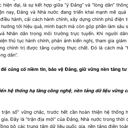
 hiện đại, là sự kết hợp giữa “ý Đảng” và “lòng dân” thô
ện nay, Đảng và Nhà nước đang triển khai mạnh mẽ quá t
 điều hành, cải cách hành chính, xây dựng chính phủ điện 
ỉ hướng tới hiệu quả, minh bạch mà còn góp phần làm sâu 
à Nhân dân trong môi trường trực tuyến. Khi người dân 
hiện thủ tục hành chính, phản ánh kiến nghị, tham gia giám
ống chính trị được tăng cường thực chất. Đó là cách mà “t
òng dân”.
 để củng cố niềm tin, bảo vệ Đảng, giữ vững nền tảng t
riển hệ thống hạ tầng công nghệ, nền tảng dữ liệu vững 
 trận số” vững chắc, trước hết cần hoàn thiện hệ thống
 gia. Đây là “trận địa mới” của Đảng, Nhà nước trong thời 
đồng bộ các trung tâm dữ liệu quốc gia, nền tảng điện to