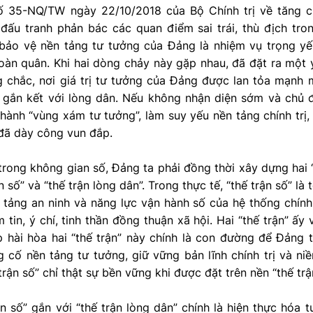
ố 35-NQ/TW ngày 22/10/2018 của Bộ Chính trị về tăng 
đấu tranh phản bác các quan điểm sai trái, thù địch tro
bảo vệ nền tảng tư tưởng của Đảng là nhiệm vụ trọng yế
oàn quân. Khi hai dòng chảy này gặp nhau, đã đặt ra một 
ng chắc, nơi giá trị tư tưởng của Đảng được lan tỏa mạnh
à gắn kết với lòng dân. Nếu không nhận diện sớm và chủ
hành “vùng xám tư tưởng”, làm suy yếu nền tảng chính trị,
đã dày công vun đắp.
ong không gian số, Đảng ta phải đồng thời xây dựng hai “
n số” và “thế trận lòng dân”. Trong thực tế, “thế trận số” l
n tảng an ninh và năng lực vận hành số của hệ thống chính t
m tin, ý chí, tinh thần đồng thuận xã hội. Hai “thế trận” ấ
p hài hòa hai “thế trận” này chính là con đường để Đảng
g cố nền tảng tư tưởng, giữ vững bản lĩnh chính trị và n
trận số” chỉ thật sự bền vững khi được đặt trên nền “thế trậ
n số” gắn với “thế trận lòng dân” chính là hiện thực hóa 