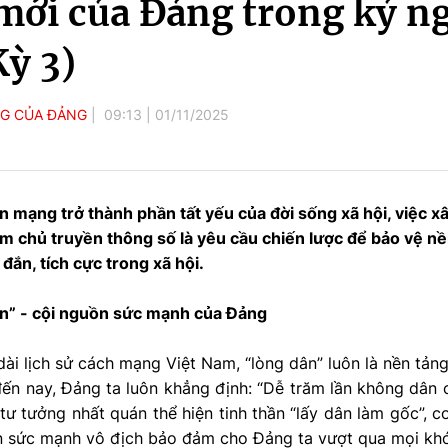
ới của Đảng trong kỷ n
Kỳ 3)
NG CỦA ĐẢNG
09:13
|
01/11/2025
 mạng trở thành phần tất yếu của đời sống xã hội, việc x
m chủ truyền thông số là yêu cầu chiến lược để bảo vệ n
 đắn, tích cực trong xã hội.
ân” - cội nguồn sức mạnh của Đảng
dài lịch sử cách mạng Việt Nam, “lòng dân” luôn là nền tản
i đến nay, Đảng ta luôn khẳng định: “Dễ trăm lần không dân 
 tư tưởng nhất quán thể hiện tinh thần “lấy dân làm gốc”, c
 sức mạnh vô địch bảo đảm cho Đảng ta vượt qua mọi khó 