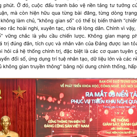
ng phút. Ở đó, cuộc đấu tranh bảo vệ nền tảng tư tưởng c
luận, mà còn hiện hữu qua từng bài đăng, từng dòng trạng 
không làm chủ, “không gian số” có thể bị biến thành “chiến
ieo rắc hoài nghi, xuyên tạc, chia rẽ lòng dân. Chính vì vậy
ố” vững chắc là yêu cầu chiến lược. Không gian mạng ph
iá trị đúng đắn, tích cực và nhân văn của Đảng được lan t
i hỏi cả hệ thống chính trị, đặc biệt là các cơ quan tuyên 
yển đổi số, ứng dụng trí tuệ nhân tạo, dữ liệu lớn và các 
 không gian truyền thông” bằng nội dung chính thống, hấp 