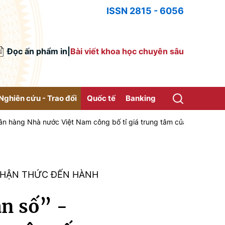
ISSN 2815 - 6056
Đọc ấn phẩm in
|
Bài viết khoa học chuyên sâu
Nghiên cứu - Trao đổi
Quốc tế
Banking
ước Việt Nam công bố tỉ giá trung tâm của Đồng Việt Nam với Đô la 
NHẬN THỨC ĐẾN HÀNH
ận số” -