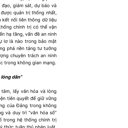
ỉ đạo, giám sát, dự báo và
 được quản trị thống nhất,
kết nối liên thông dữ liệu
hống chính trị có thể vận
ển hạ tầng, vấn đề an ninh
ự lơ là nào trong bảo mật
hống phá nền tảng tư tưởng
ượng chuyên trách an ninh
uốc trong không gian mạng.
 lòng dân”
 tâm, lấy văn hóa và lòng
iện tiên quyết để giữ vững
ưởng của Đảng trong không
g và duy trì “văn hóa số”
ố trong hệ thống chính trị
 ý thức tuân thủ pháp luật,