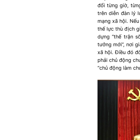
đổi từng giờ, từ
trên diễn đàn lý 
mạng xã hội. Nếu 
thế lực thù địch g
dựng “thế trận s
tưởng mới”, nơi g
xã hội. Điều đó đò
phải chủ động chu
“chủ động làm chủ