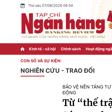
Thứ sáu 07/08/2026 06:54
Kinh tế - xã hội
Chính sách
Hoạt động ng
CON SỐ VÀ SỰ KIỆN:
NGHIÊN CỨU - TRAO ĐỔI
BẢO VỆ NỀN TẢNG T
ĐỘNG
Từ “thế tr