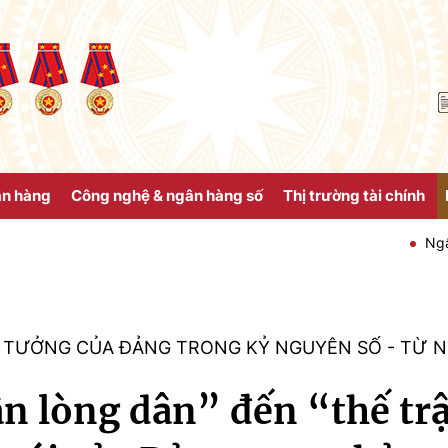
ân hàng
Công nghệ & ngân hàng số
Thị trường tài chính
Ngân hàng Nhà n
Ư TƯỞNG CỦA ĐẢNG TRONG KỶ NGUYÊN SỐ - TỪ 
ận lòng dân” đến “thế tr