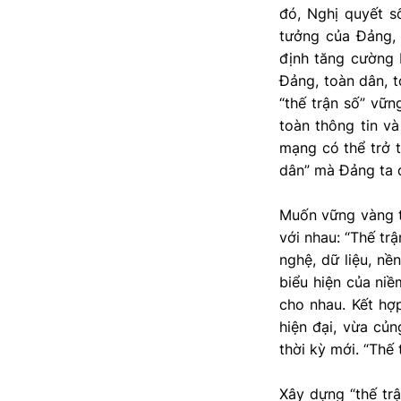
đó, Nghị quyết s
tưởng của Đảng, 
định tăng cường 
Đảng, toàn dân, t
“thế trận số” vữ
toàn thông tin v
mạng có thể trở t
dân” mà Đảng ta 
Muốn vững vàng tr
với nhau: “Thế trậ
nghệ, dữ liệu, nề
biểu hiện của niề
cho nhau. Kết hợ
hiện đại, vừa củn
thời kỳ mới. “Thế 
Xây dựng “thế trậ