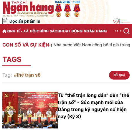
ISSN 2815 - 6056
Đọc ấn phẩm in
|
KINH TẾ - XÃ HỘI
CHÍNH SÁCH
HOẠT ĐỘNG NGÂN HÀNG
CON SỐ VÀ SỰ KIỆN:
Ngân hàng Nhà nước Việt Nam công bố tỉ giá trung tâ
TAGS
Tag:
#thế trận số
kết quả
Từ “thế trận lòng dân” đến “thế
trận số” - Sức mạnh mới của
Đảng trong kỷ nguyên số hiện
nay (Kỳ 3)