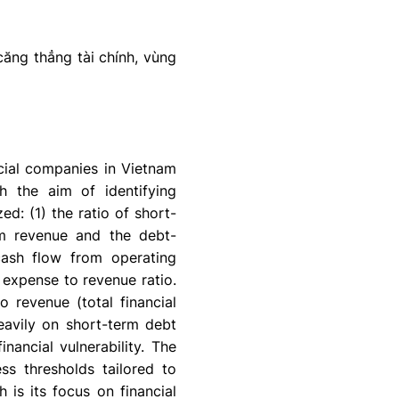
căng thẳng tài chính, vùng
ncial companies in Vietnam
h the aim of identifying
zed: (1) the ratio of short-
rom revenue and the debt-
cash flow from operating
t expense to revenue ratio.
o revenue (total financial
eavily on short-term debt
nancial vulnerability. The
ess thresholds tailored to
 is its focus on financial