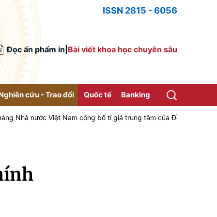
ISSN 2815 - 6056
Đọc ấn phẩm in
|
Bài viết khoa học chuyên sâu
Nghiên cứu - Trao đổi
Quốc tế
Banking
ước Việt Nam công bố tỉ giá trung tâm của Đồng Việt Nam với Đô la 
hính