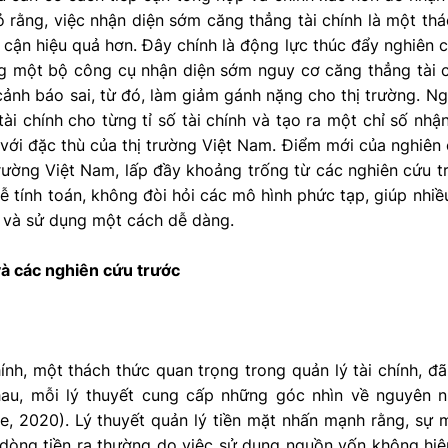
 rằng, việc nhận diện sớm căng thẳng tài chính là một thá
cận hiệu quả hơn. Đây chính là động lực thúc đẩy nghiên 
g một bộ công cụ nhận diện sớm nguy cơ căng thẳng tài 
 cảnh báo sai, từ đó, làm giảm gánh nặng cho thị trường. N
ài chính cho từng tỉ số tài chính và tạo ra một chỉ số nh
 với đặc thù của thị trường Việt Nam. Điểm mới của nghiên
 trường Việt Nam, lấp đầy khoảng trống từ các nghiên cứu t
ễ tính toán, không đòi hỏi các mô hình phức tạp, giúp nhiề
n và sử dụng một cách dễ dàng.
và các nghiên cứu trước
ính, một thách thức quan trọng trong quản lý tài chính, đã
hau, mỗi lý thuyết cung cấp những góc nhìn về nguyên n
e, 2020). Lý thuyết quản lý tiền mặt nhấn mạnh rằng, sự 
 dòng tiền ra thường do việc sử dụng nguồn vốn không hiệ