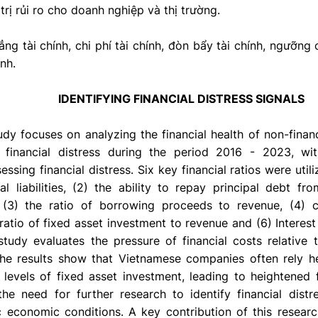
trị rủi ro cho doanh nghiệp và thị trường.
ng tài chính, chi phí tài chính, đòn bẩy tài chính, ngưỡng 
nh.
IDENTIFYING FINANCIAL DISTRESS SIGNALS
udy focuses on analyzing the financial health of non-fina
 financial distress during the period 2016 - 2023, wit
essing financial distress. Six key financial ratios were utili
l liabilities, (2) the ability to repay principal debt f
 (3) the ratio of borrowing proceeds to revenue, (4) 
e ratio of fixed asset investment to revenue and (6) Interes
 study evaluates the pressure of financial costs relative t
The results show that Vietnamese companies often rely h
levels of fixed asset investment, leading to heightened fi
the need for further research to identify financial distr
c economic conditions. A key contribution of this research