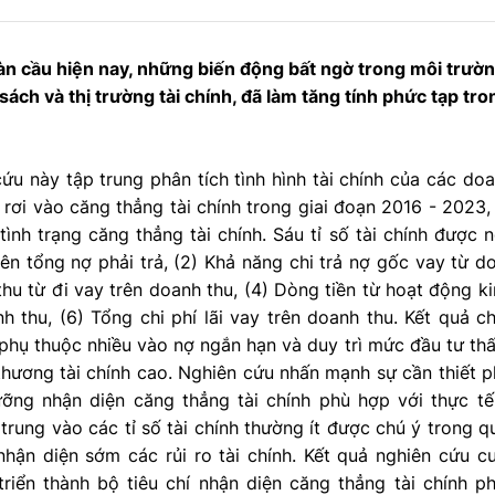
oàn cầu hiện nay, những biến động bất ngờ trong môi trườn
 sách và thị trường tài chính, đã làm tăng tính phức tạp tro
ứu này tập trung phân tích tình hình tài chính của các doan
rơi vào căng thẳng tài chính trong giai đoạn 2016 - 2023,
ình trạng căng thẳng tài chính. Sáu tỉ số tài chính được 
ên tổng nợ phải trả, (2) Khả năng chi trả nợ gốc vay từ doa
 thu từ đi vay trên doanh thu, (4) Dòng tiền từ hoạt động ki
h thu, (6) Tổng chi phí lãi vay trên doanh thu. Kết quả 
hụ thuộc nhiều vào nợ ngắn hạn và duy trì mức đầu tư thấ
hương tài chính cao. Nghiên cứu nhấn mạnh sự cần thiết p
ỡng nhận diện căng thẳng tài chính phù hợp với thực t
trung vào các tỉ số tài chính thường ít được chú ý trong qu
nhận diện sớm các rủi ro tài chính. Kết quả nghiên cứu c
riển thành bộ tiêu chí nhận diện căng thẳng tài chính ph