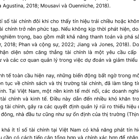
và Agustina, 2018; Mousavi và Ouenniche, 2018).
tỉ số tài chính đôi khi cho thấy tín hiệu trái chiều hoặc khô
ài chính trở nên phức tạp. Nếu không kịp thời phát hiện, d
 nghiêm trọng, bao gồm mất khả năng thanh toán và phá s
ự, 2018; Phan và cộng sự, 2022; Jiang và Jones, 2018). Do 
nhận diện sớm căng thẳng tài chính là một yêu cầu cấp 
ư và các cơ quan quản lý trong việc dự đoán và giảm thiểu r
nh tế toàn cầu hiện nay, những biến động bất ngờ trong m
iên tục về chính sách và thị trường tài chính, đã làm tăng 
hính. Tại Việt Nam, một nền kinh tế mới nổi, các doanh ngh
tài chính và kinh tế. Điều này dẫn đến nhiều khó khăn tr
g tài chính, gây ra các quyết định quản lý rủi ro thiếu hiệ
ổ đông, nhà đầu tư cũng như sự ổn định của thị trường (Thịn
 khá ít tỉ số tài chính tại Việt Nam có khả năng phát tín h
u cần có cách tiếp cận tổng hợp và chính xác hơn để nhận 