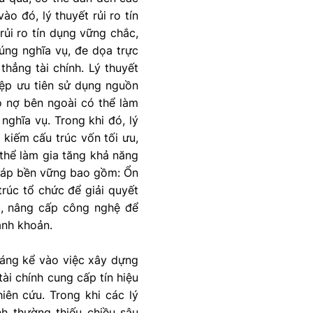
o đó, lý thuyết rủi ro tín
rủi ro tín dụng vững chắc,
đúng nghĩa vụ, đe dọa trực
hẳng tài chính. Lý thuyết
iệp ưu tiên sử dụng nguồn
o nợ bên ngoài có thể làm
nghĩa vụ. Trong khi đó, lý
 kiếm cấu trúc vốn tối ưu,
 thể làm gia tăng khả năng
 pháp bền vững bao gồm: Ổn
trúc tổ chức để giải quyết
ợc, nâng cấp công nghệ để
anh khoản.
đáng kể vào việc xây dựng
ài chính cung cấp tín hiệu
iên cứu. Trong khi các lý
nh thường thiếu chiều sâu