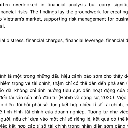
often overlooked in financial analysis but carry signifi
financial risks. The findings lay the groundwork for creating
to Vietnam’s market, supporting risk management for busine
al.
ial distress, financial charges, financial leverage, financial d
hính là một trong những dấu hiệu cảnh báo sớm cho thấy 
hiêm trọng về tài chính, thậm chí có thể dẫn đến phá sản (H
éo dài không chỉ ảnh hưởng tiêu cực đến hoạt động của
 đến tài sản của nhà đầu tư (Habib và cộng sự, 2020). Việc
àn diện đòi hỏi phải sử dụng kết hợp nhiều tỉ số tài chính,
ề tình hình tài chính của doanh nghiệp. Tương tự như việ
gười, nếu chỉ dựa vào một chỉ số riêng lẻ, kết quả có th
việc kết hợp các tỉ số tài chính trong nhận diện sớm căng t