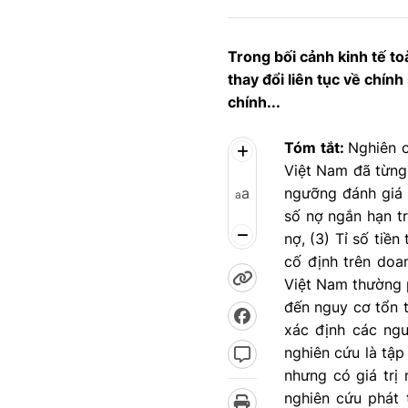
Trong bối cảnh kinh tế t
thay đổi liên tục về chính
chính...
Tóm tắt:
Nghiên c
Việt Nam đã từng 
a
ngưỡng đánh giá t
a
số nợ ngắn hạn tr
nợ, (3) Tỉ số tiền
cố định trên doan
Việt Nam thường p
đến nguy cơ tổn t
xác định các ngư
nghiên cứu là tập 
nhưng có giá trị 
nghiên cứu phát t