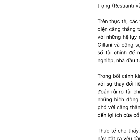
trọng (Restianti 
Trên thực tế, các 
diện căng thẳng t
với những hệ lụy
Gillani và cộng s
số tài chính để 
nghiệp, nhà đầu t
Trong bối cảnh ki
với sự thay đổi l
đoán rủi ro tài c
những biến động 
phó với căng thẳn
đến lợi ích của c
Thực tế cho thấy,
này đặt ra yêu cầ