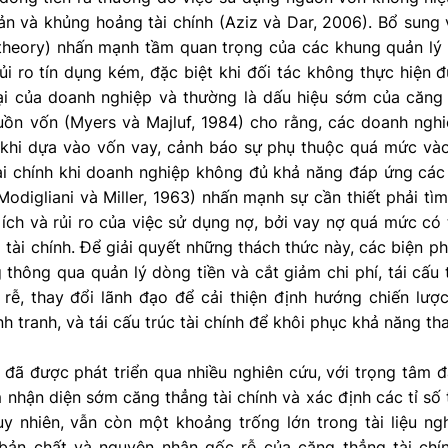
n và khủng hoảng tài chính (Aziz và Dar, 2006). Bổ sung và
 theory) nhấn mạnh tầm quan trọng của các khung quản lý 
rủi ro tín dụng kém, đặc biệt khi đối tác không thực hiện 
ại của doanh nghiệp và thường là dấu hiệu sớm của căng t
guồn vốn (Myers và Majluf, 1984) cho rằng, các doanh ngh
 khi dựa vào vốn vay, cảnh báo sự phụ thuộc quá mức và
ài chính khi doanh nghiệp không đủ khả năng đáp ứng các 
Modigliani và Miller, 1963) nhấn mạnh sự cần thiết phải tìm
 ích và rủi ro của việc sử dụng nợ, bởi vay nợ quá mức có
 tài chính. Để giải quyết những thách thức này, các biện
thông qua quản lý dòng tiền và cắt giảm chi phí, tái cấu 
rễ, thay đổi lãnh đạo để cải thiện định hướng chiến lư
h tranh, và tái cấu trúc tài chính để khôi phục khả năng th
 đã được phát triển qua nhiều nghiên cứu, với trọng tâm 
nhận diện sớm căng thẳng tài chính và xác định các tỉ số t
y nhiên, vẫn còn một khoảng trống lớn trong tài liệu ngh
h bản chất và nguyên nhân gốc rễ của căng thẳng tài chí