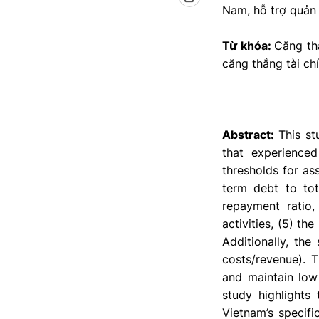
Nam, hỗ trợ quản 
Từ khóa:
Căng thẳ
căng thẳng tài chí
Abstract:
This st
that experienced
thresholds for ass
term debt to tota
repayment ratio,
activities, (5) th
Additionally, the
costs/revenue). 
and maintain low 
study highlights 
Vietnam’s specifi