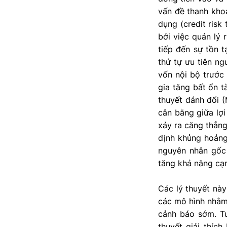
vấn đề thanh khoả
dụng (credit risk
bởi việc quản lý 
tiếp đến sự tồn t
thứ tự ưu tiên n
vốn nội bộ trước
gia tăng bất ổn t
thuyết đánh đổi (
cân bằng giữa lợi
xảy ra căng thẳng
định khủng hoảng 
nguyên nhân gốc 
tăng khả năng cạn
Các lý thuyết này
các mô hình nhằm 
cảnh báo sớm. Tu
thuyết giải thíc