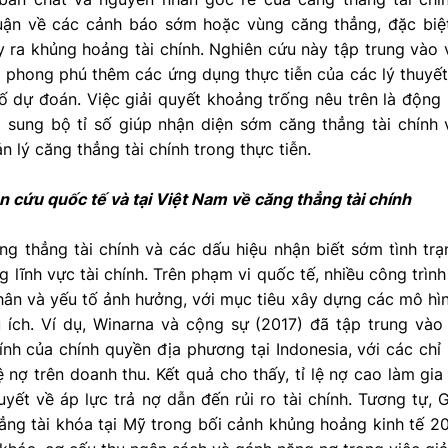
luận về các cảnh báo sớm hoặc vùng căng thẳng, đặc biệ
 ra khủng hoảng tài chính. Nghiên cứu này tập trung vào 
 phong phú thêm các ứng dụng thực tiễn của các lý thuyế
ố dự đoán. Việc giải quyết khoảng trống nêu trên là động 
 sung bộ tỉ số giúp nhận diện sớm căng thẳng tài chính 
n lý căng thẳng tài chính trong thực tiễn.
n cứu quốc tế và tại Việt Nam về căng thẳng tài chính
ng thẳng tài chính và các dấu hiệu nhận biết sớm tình tr
g lĩnh vực tài chính. Trên phạm vi quốc tế, nhiều công trìn
ân và yếu tố ảnh hưởng, với mục tiêu xây dựng các mô hìn
u ích. Ví dụ, Winarna và cộng sự (2017) đã tập trung và
ính của chính quyền địa phương tại Indonesia, với các chỉ 
lệ nợ trên doanh thu. Kết quả cho thấy, tỉ lệ nợ cao làm gi
uyết về áp lực trả nợ dẫn đến rủi ro tài chính. Tương tự,
ẳng tài khóa tại Mỹ trong bối cảnh khủng hoảng kinh tế 2