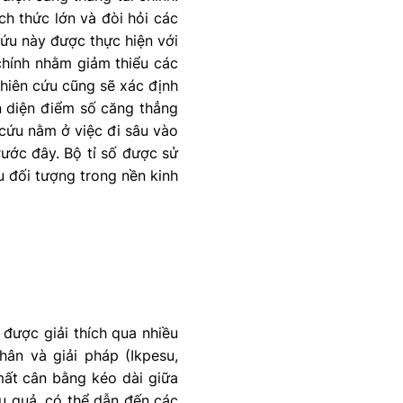
ch thức lớn và đòi hỏi các
cứu này được thực hiện với
chính nhằm giảm thiểu các
ghiên cứu cũng sẽ xác định
ận diện điểm số căng thẳng
 cứu nằm ở việc đi sâu vào
rước đây. Bộ tỉ số được sử
u đối tượng trong nền kinh
 được giải thích qua nhiều
hân và giải pháp (Ikpesu,
mất cân bằng kéo dài giữa
u quả, có thể dẫn đến các