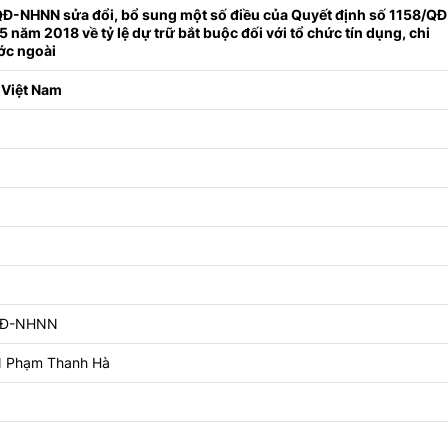
QĐ-NHNN sửa đổi, bổ sung một số điều của Quyết định số 1158/QĐ
năm 2018 về tỷ lệ dự trữ bắt buộc đối với tổ chức tín dụng, chi
ớc ngoài
 Việt Nam
/QĐ-NHNN
 Phạm Thanh Hà