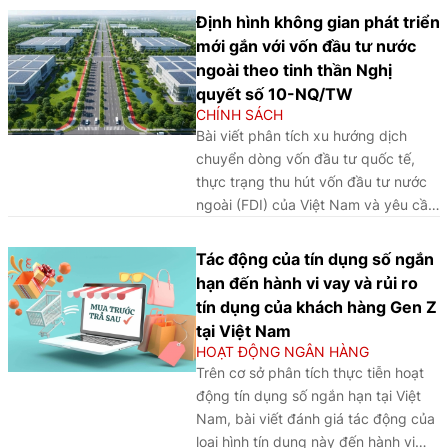
kỳ vọng sẽ góp phần số hóa toàn bộ
Định hình không gian phát triển
quy trình giao dịch, tăng cường kết
mới gắn với vốn đầu tư nước
nối dữ liệu và nâng cao năng lực
ngoài theo tinh thần Nghị
quản lý thị trường.
quyết số 10-NQ/TW
CHÍNH SÁCH
Bài viết phân tích xu hướng dịch
chuyển dòng vốn đầu tư quốc tế,
thực trạng thu hút vốn đầu tư nước
ngoài (FDI) của Việt Nam và yêu cầu
định hình không gian phát triển mới
theo tinh thần Nghị quyết số 10-
Tác động của tín dụng số ngắn
NQ/TW ngày 08/6/2026 của Bộ
hạn đến hành vi vay và rủi ro
Chính trị về phát triển kinh tế có vốn
tín dụng của khách hàng Gen Z
đầu tư nước ngoài trong bối cảnh thế
tại Việt Nam
giới đang trải qua quá trình tái cấu
HOẠT ĐỘNG NGÂN HÀNG
trúc mạnh mẽ dưới tác động của hậu
Trên cơ sở phân tích thực tiễn hoạt
quả đại dịch Covid-19, cạnh tranh
động tín dụng số ngắn hạn tại Việt
chiến lược giữa các nước lớn, chuyển
Nam, bài viết đánh giá tác động của
đổi số, chuyển đổi xanh và yêu cầu
loại hình tín dụng này đến hành vi