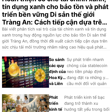
tín dụng xanh cho bảo tồn và phát
triển bền vững Di sản thế giới
Tràng An: Cách tiếp cận dựa trên
sức chịu tải môi trường
Bài viết phân tích vai trò của tài chính xanh và tín dụng
xanh trong huy động nguồn lực cho bảo tồn Di sản thế
giới Tràng An, đồng thời đề xuất cách tiếp cận dựa trên
sức chịu tải môi trường nhằm nâng cao hiệu quả phát
triển bền vững.
So sánh
Sự phát triển nhanh
các quy
chóng của stablecoin
định của
neo tiền pháp định
Hoa Kỳ
đang đặt ra những yêu
và Liên
cầu mới đối với quản
minh
lý nhà nước và khuôn
châu Âu
khổ pháp lý. Thông
Phát
Phát triển kinh tế bạc
đối với
qua phân tích và so
triển
đang trở thành xu
stablecoin
sánh kinh nghiệm
kinh tế
hướng tất yếu trong bối