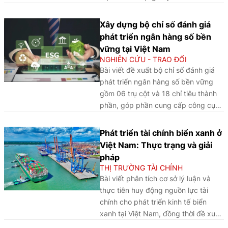
phát triển bền vững.
vay và rủi ro nợ của người tiêu dùng
trẻ, đồng thời đưa ra một số hàm ý
Xây dựng bộ chỉ số đánh giá
đối với công tác quản trị rủi ro và xây
phát triển ngân hàng số bền
dựng chính sách.
vững tại Việt Nam
NGHIÊN CỨU - TRAO ĐỔI
Bài viết đề xuất bộ chỉ số đánh giá
phát triển ngân hàng số bền vững
gồm 06 trụ cột và 18 chỉ tiêu thành
phần, góp phần cung cấp công cụ
đo lường toàn diện phục vụ chuyển
đổi số ngành Ngân hàng theo hướng
Phát triển tài chính biển xanh ở
an toàn và bền vững.
Việt Nam: Thực trạng và giải
pháp
THỊ TRƯỜNG TÀI CHÍNH
Bài viết phân tích cơ sở lý luận và
thực tiễn huy động nguồn lực tài
chính cho phát triển kinh tế biển
xanh tại Việt Nam, đồng thời đề xuất
các giải pháp nhằm phát triển tài