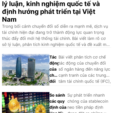
lý luận, kinh nghiệm quốc tế và
định hướng phát triển tại Việt
Nam
Trong bối cảnh chuyển đổi số diễn ra mạnh mẽ, dịch vụ
tài chính hiện đại đang trở thành động lực quan trọng
thúc đẩy đổi mới hệ thống tài chính. Bài viết làm rõ cơ
sở lý luận, phân tích kinh nghiệm quốc tế và đề xuất một
số giải pháp nhằm phát triển hệ sinh thái dịch vụ tài
chính hiện đại tại Việt Nam.
Tác
Bài viết phân tích cơ chế
động
tác động của chuyển đổi
của
số ngân hàng đến năng lực
chuyển
cạnh tranh của các trung
đổi
tâm tài chính quốc tế (IFC),
số
sử dụng phương pháp
ngân
phân tích so sánh định tính
So sánh
Sự phát triển nhanh
hàng
(QCA) trên một số trường
các quy
chóng của stablecoin
đến
hợp tại châu Á - Thái Bình
định của
neo tiền pháp định
năng
Dương là Singapore, Hồng