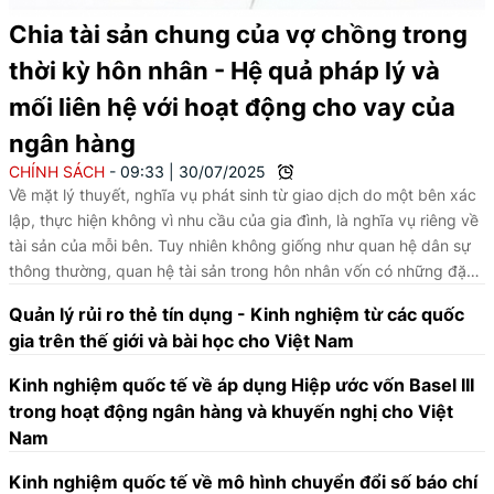
Chia tài sản chung của vợ chồng trong
thời kỳ hôn nhân - Hệ quả pháp lý và
mối liên hệ với hoạt động cho vay của
ngân hàng
CHÍNH SÁCH
09:33
|
30/07/2025
Về mặt lý thuyết, nghĩa vụ phát sinh từ giao dịch do một bên xác
lập, thực hiện không vì nhu cầu của gia đình, là nghĩa vụ riêng về
tài sản của mỗi bên. Tuy nhiên không giống như quan hệ dân sự
thông thường, quan hệ tài sản trong hôn nhân vốn có những đặc
thù riêng biệt. Cho dù vợ chồng đã tiến hành chia tài sản chung
Quản lý rủi ro thẻ tín dụng - Kinh nghiệm từ các quốc
trong thời kỳ hôn nhân, thì làm sao để xác định được nguồn thu
gia trên thế giới và bài học cho Việt Nam
nhập của bên vợ hoặc chồng sử dụng để trả khoản vay riêng là
tài sản riêng, được sử dụng hợp pháp để trả nợ cho ngân hàng
Kinh nghiệm quốc tế về áp dụng Hiệp ước vốn Basel III
mà không có tranh chấp với người còn lại, vẫn là một vấn đề
trong hoạt động ngân hàng và khuyến nghị cho Việt
không đơn giản...
Nam
Kinh nghiệm quốc tế về mô hình chuyển đổi số báo chí