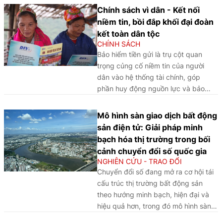
tải môi trường nhằm nâng cao hiệu
Chính sách vì dân - Kết nối
quả phát triển bền vững.
niềm tin, bồi đắp khối đại đoàn
kết toàn dân tộc
CHÍNH SÁCH
Bảo hiểm tiền gửi là trụ cột quan
trọng củng cố niềm tin của người
dân vào hệ thống tài chính, góp
phần huy động nguồn lực và bảo
đảm an toàn hoạt động ngân hàng.
Khi người dân yên tâm gửi gắm đồng
Mô hình sàn giao dịch bất động
tiền tích lũy, nguồn vốn trong xã hội
sản điện tử: Giải pháp minh
được khơi thông, tạo thêm động lực
bạch hóa thị trường trong bối
cho đầu tư, sản xuất, kinh doanh và
cảnh chuyển đổi số quốc gia
phát triển bền vững.
NGHIÊN CỨU - TRAO ĐỔI
Chuyển đổi số đang mở ra cơ hội tái
cấu trúc thị trường bất động sản
theo hướng minh bạch, hiện đại và
hiệu quả hơn, trong đó mô hình sàn
giao dịch bất động sản điện tử được