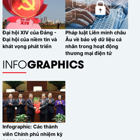
Đại hội XIV của Đảng -
Pháp luật Liên minh châu
Đại hội của niềm tin và
Âu về bảo vệ dữ liệu cá
khát vọng phát triển
nhân trong hoạt động
thương mại điện tử
GRAPHICS
INFO
Infographic: Các thành
viên Chính phủ nhiệm kỳ