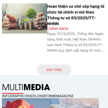
chính biển xanh, khơi thông dòng
Hoàn thiện cơ chế xếp hạng tổ
vốn cho các ngành kinh tế biển bền
chức tài chính vi mô theo
vững và hiện thực hóa mục tiêu tăng
Thông tư số 65/2025/TT-
trưởng xanh quốc gia.
NHNN
CHÍNH SÁCH
Ngày 31/12/2025, Thống đốc Ngân
hàng Nhà nước Việt Nam (NHNN)
ban hành Thông tư số 65/2025/TT-
NHNN quy định xếp hạng tổ chức tài
chính vi mô, Thông tư được kỳ vọng
sẽ nâng cao hiệu quả giám sát, tăng
cường an toàn hệ thống và thúc đẩy
XEM THÊM
sự phát triển bền vững của lĩnh vực
tài chính vi mô tại Việt Nam.
MEDIA
MULTI
INFOGRAPHIC
VIDEO
LONGFORM
EMAGAZINE