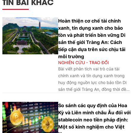
TIN BÀI KHÁC
Hoàn thiện cơ chế tài chính
xanh, tín dụng xanh cho bảo
tồn và phát triển bền vững Di
sản thế giới Tràng An: Cách
tiếp cận dựa trên sức chịu tải
môi trường
NGHIÊN CỨU - TRAO ĐỔI
Bài viết phân tích vai trò của tài
chính xanh và tín dụng xanh trong
huy động nguồn lực cho bảo tồn Di
sản thế giới Tràng An, đồng thời đề
xuất cách tiếp cận dựa trên sức chịu
tải môi trường nhằm nâng cao hiệu
So sánh các quy định của Hoa
quả phát triển bền vững.
Kỳ và Liên minh châu Âu đối với
stablecoin neo tiền pháp định:
Một số kinh nghiệm cho Việt