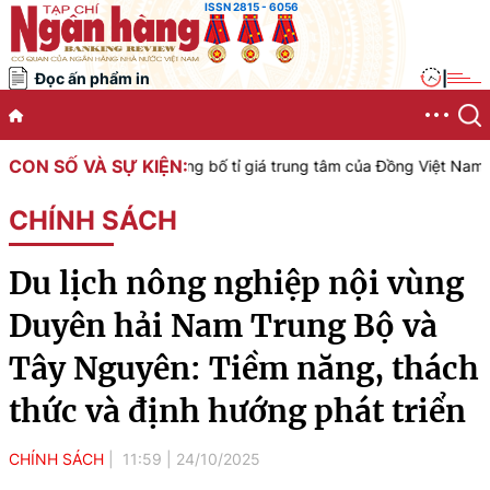
ISSN 2815 - 6056
Đọc ấn phẩm in
|
CON SỐ VÀ SỰ KIỆN:
ệt Nam công bố tỉ giá trung tâm của Đồng Việt Nam với Đô la Mỹ, áp
CHÍNH SÁCH
Du lịch nông nghiệp nội vùng
Duyên hải Nam Trung Bộ và
Tây Nguyên: Tiềm năng, thách
thức và định hướng phát triển
CHÍNH SÁCH
11:59
|
24/10/2025