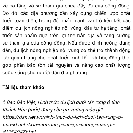
về hạ tầng và sự tham gia chưa đầy đủ của cộng đồng.
Do đó, các địa phương cần xây dựng chiến lược phát
triển toàn diện, trong đó nhấn mạnh vai trò liên kết các
điểm du lịch nông nghiệp nội vùng, đầu tư hạ tầng, phát
triển sản phẩm dựa trên lợi thế bản địa và tăng cường
sự tham gia của cộng đồng. Nếu được định hướng đúng
đắn, du lịch nông nghiệp nội vùng có thể trở thành động
lực quan trọng cho phát triển kinh tế - xã hội, đồng thời
góp phần bảo tồn tài nguyên và nâng cao chất lượng
cuộc sống cho người dân địa phương.
Tài liệu tham khảo
1. Báo Dân Việt, Hình thức du lịch dưới tán rừng ở tỉnh
Khánh Hòa (mới) đang cần gỡ vướng mắc gì?
https://danviet.vn/hinh-thuc-du-lich-duoi-tan-rung-o-
tinh-khanh-hoa-moi-dang-can-go-vuong-mac-gi-
d1354947.html