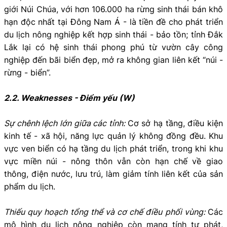
giới Núi Chúa, với hơn 106.000 ha rừng sinh thái bán khô
hạn độc nhất tại Đông Nam Á - là tiền đề cho phát triển
du lịch nông nghiệp kết hợp sinh thái - bảo tồn; tỉnh Đắk
Lắk lại có hệ sinh thái phong phú từ vườn cây công
nghiệp đến bãi biển đẹp, mở ra không gian liên kết “núi -
rừng - biển”.
2.2. Weaknesses - Điểm yếu (W)
Sự chênh lệch lớn giữa các tỉnh:
Cơ sở hạ tầng, điều kiện
kinh tế - xã hội, năng lực quản lý không đồng đều. Khu
vực ven biển có hạ tầng du lịch phát triển, trong khi khu
vực miền núi - nông thôn vẫn còn hạn chế về giao
thông, điện nước, lưu trú, làm giảm tính liên kết của sản
phẩm du lịch.
Thiếu quy hoạch tổng thể và cơ chế điều phối vùng:
Các
mô hình du lịch nông nghiệp còn mang tính tự phát,