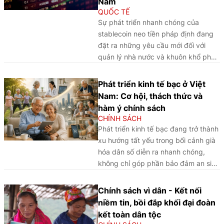
Nam
QUỐC TẾ
Sự phát triển nhanh chóng của
stablecoin neo tiền pháp định đang
đặt ra những yêu cầu mới đối với
quản lý nhà nước và khuôn khổ pháp
lý. Thông qua phân tích và so sánh
kinh nghiệm quốc tế, bài viết làm rõ
Phát triển kinh tế bạc ở Việt
các vấn đề pháp lý cốt lõi, đồng thời
Nam: Cơ hội, thách thức và
đề xuất định hướng hoàn thiện pháp
hàm ý chính sách
luật về stablecoin tại Việt Nam.
CHÍNH SÁCH
Phát triển kinh tế bạc đang trở thành
xu hướng tất yếu trong bối cảnh già
hóa dân số diễn ra nhanh chóng,
không chỉ góp phần bảo đảm an sinh
xã hội mà còn tạo động lực tăng
trưởng mới cho Việt Nam trong thời
Chính sách vì dân - Kết nối
gian tới.
niềm tin, bồi đắp khối đại đoàn
kết toàn dân tộc