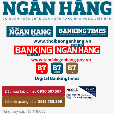
Đặt mua tạp chí in:
0936.597.597
Liên hệ quảng cáo:
0912.788.399
Tổng truy cập: 15,119,022