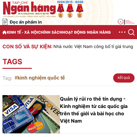
ISSN 2815 - 6056
Đọc ấn phẩm in
|
KINH TẾ - XÃ HỘI
CHÍNH SÁCH
HOẠT ĐỘNG NGÂN HÀNG
CON SỐ VÀ SỰ KIỆN:
Ngân hàng Nhà nước Việt Nam công bố tỉ giá trung tâm 
TAGS
Tag:
#kinh nghiệm quốc tế
kết quả
Quản lý rủi ro thẻ tín dụng -
Kinh nghiệm từ các quốc gia
trên thế giới và bài học cho
Việt Nam