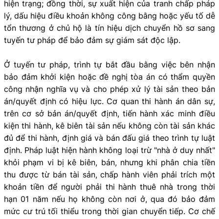
hiện trạng; đồng thời, sự xuất hiện của tranh chấp pháp
lý, dấu hiệu điều khoản không công bằng hoặc yếu tố dễ
tổn thương ở chủ hộ là tín hiệu dịch chuyển hồ sơ sang
tuyến tư pháp để bảo đảm sự giám sát độc lập.
Ở tuyến tư pháp, trình tự bắt đầu bằng việc bên nhận
bảo đảm khởi kiện hoặc đề nghị tòa án có thẩm quyền
công nhận nghĩa vụ và cho phép xử lý tài sản theo bản
án/quyết định có hiệu lực. Cơ quan thi hành án dân sự,
trên cơ sở bản án/quyết định, tiến hành xác minh điều
kiện thi hành, kê biên tài sản nếu không còn tài sản khác
đủ để thi hành, định giá và bán đấu giá theo trình tự luật
định. Pháp luật hiện hành không loại trừ "nhà ở duy nhất"
khỏi phạm vi bị kê biên, bán, nhưng khi phân chia tiền
thu được từ bán tài sản, chấp hành viên phải trích một
khoản tiền để người phải thi hành thuê nhà trong thời
hạn 01 năm nếu họ không còn nơi ở, qua đó bảo đảm
mức cư trú tối thiểu trong thời gian chuyển tiếp. Cơ chế