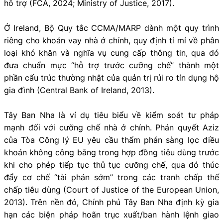
hỗ trợ (FCA, 2024; Ministry of Justice, 2017).
Ở Ireland, Bộ Quy tắc CCMA/MARP dành một quy trình
riêng cho khoản vay nhà ở chính, quy định tỉ mỉ về phân
loại khó khăn và nghĩa vụ cung cấp thông tin, qua đó
đưa chuẩn mực “hỗ trợ trước cưỡng chế” thành một
phần cấu trúc thường nhật của quản trị rủi ro tín dụng hộ
gia đình (Central Bank of Ireland, 2013).
Tây Ban Nha là ví dụ tiêu biểu về kiểm soát tư pháp
mạnh đối với cưỡng chế nhà ở chính. Phán quyết Aziz
của Tòa Công lý EU yêu cầu thẩm phán sàng lọc điều
khoản không công bằng trong hợp đồng tiêu dùng trước
khi cho phép tiếp tục thủ tục cưỡng chế, qua đó thúc
đẩy cơ chế “tài phán sớm” trong các tranh chấp thế
chấp tiêu dùng (Court of Justice of the European Union,
2013). Trên nền đó, Chính phủ Tây Ban Nha định kỳ gia
hạn các biện pháp hoãn trục xuất/ban hành lệnh giao