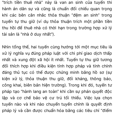
“trích tiền thuê nhà” này là van an sinh của tuyến thi
hành án dân sự và cũng là chuẩn đối chiếu quan trọng
khi các bên cân nhắc thỏa thuận “đệm an sinh” trong
tuyến tự thu giữ (ví dụ thỏa thuận trích một phần tiền
thu hồi để thuê nhà có thời hạn trong trường hợp xử lý
tài sản là "nhà ở duy nhất").
Nhìn tổng thể, hai tuyến cùng hướng tới một mục tiêu là
xử lý nghĩa vụ đúng pháp luật với chi phí giao dịch thấp
nhất và xung đột xã hội ít nhất. Tuyến tự thu giữ tương
đối thích hợp khi điều kiện tính hợp pháp và tính chính
đáng thủ tục có thể được chứng minh bằng hồ sơ (sự
kiện xử lý, thỏa thuận thu giữ, đối kháng, thông báo,
công khai, biên bản hiện trường). Trong khi đó, tuyến tư
pháp tạo “hành lang an toàn” khi cần sự phán quyết độc
lập và cơ chế bảo vệ cư trú tối thiểu. Việc lựa chọn
tuyến nào và khi nào chuyển tuyến chính là quyết định
pháp lý và cần được chuẩn hóa bằng các tiêu chí “điểm