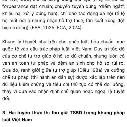
forbearance đạt chuẩn; chuyển tuyến đúng “điểm ngắt”;
khiếu nại xử lý đúng hạn), chỉ báo tác động xã hội (tỉ lệ
hộ mất nơi ở nhưng nhận hỗ trợ thuê; tần suất xung đột
hiện trường) (EBA, 2025; FCA, 2024).
Khung lý thuyết như trên cho phép luật hóa chuẩn mực
quốc tế vào cấu trúc pháp luật Việt Nam: Duy trì tốc độ
của cơ chế tự trợ giúp ở hồ sơ đủ chuẩn, nhưng luôn có
van an toàn tư pháp và đệm an sinh cho hồ sơ rủi ro.
Qua đó, ranh giới giữa tự trợ giúp (Điều 198a) và cưỡng
chế tư pháp (thi hành án dân sự) được xác lập trên nền
dữ liệu kiểm chứng và tiêu chí thủ tục có thể đo lường,
thay vì dựa vào nhận định chủ quan hoặc ngoại lệ tuyệt
đối.
3. Hai tuyến thực thi thu giữ TSBĐ trong khung pháp
luật Việt Nam