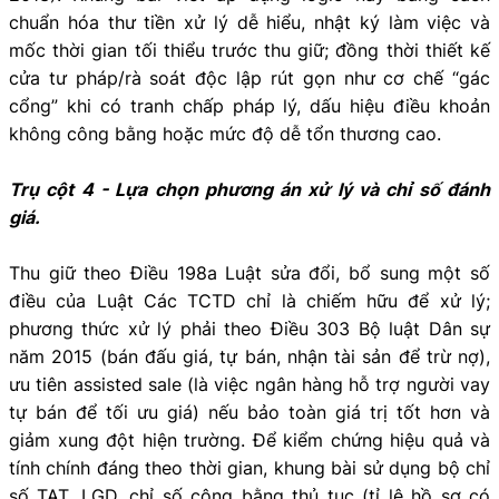
chuẩn hóa thư tiền xử lý dễ hiểu, nhật ký làm việc và
mốc thời gian tối thiểu trước thu giữ; đồng thời thiết kế
cửa tư pháp/rà soát độc lập rút gọn như cơ chế “gác
cổng” khi có tranh chấp pháp lý, dấu hiệu điều khoản
không công bằng hoặc mức độ dễ tổn thương cao.
Trụ cột 4 - Lựa chọn phương án xử lý và chỉ số đánh
giá.
Thu giữ theo Điều 198a Luật sửa đổi, bổ sung một số
điều của Luật Các TCTD chỉ là chiếm hữu để xử lý;
phương thức xử lý phải theo Điều 303 Bộ luật Dân sự
năm 2015 (bán đấu giá, tự bán, nhận tài sản để trừ nợ),
ưu tiên assisted sale (là việc ngân hàng hỗ trợ người vay
tự bán để tối ưu giá) nếu bảo toàn giá trị tốt hơn và
giảm xung đột hiện trường. Để kiểm chứng hiệu quả và
tính chính đáng theo thời gian, khung bài sử dụng bộ chỉ
số TAT, LGD, chỉ số công bằng thủ tục (tỉ lệ hồ sơ có