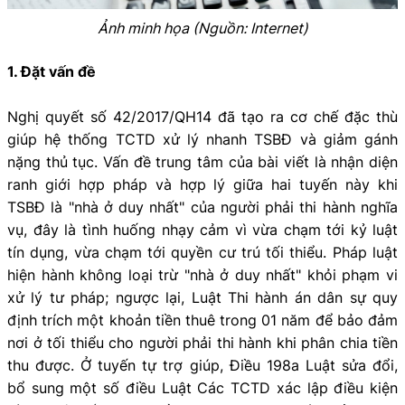
Ảnh minh họa (Nguồn: Internet)
1. Đặt vấn đề
Nghị quyết số 42/2017/QH14 đã tạo ra cơ chế đặc thù
giúp hệ thống TCTD xử lý nhanh TSBĐ và giảm gánh
nặng thủ tục. Vấn đề trung tâm của bài viết là nhận diện
ranh giới hợp pháp và hợp lý giữa hai tuyến này khi
TSBĐ là "nhà ở duy nhất" của người phải thi hành nghĩa
vụ, đây là tình huống nhạy cảm vì vừa chạm tới kỷ luật
tín dụng, vừa chạm tới quyền cư trú tối thiểu. Pháp luật
hiện hành không loại trừ "nhà ở duy nhất" khỏi phạm vi
xử lý tư pháp; ngược lại, Luật Thi hành án dân sự quy
định trích một khoản tiền thuê trong 01 năm để bảo đảm
nơi ở tối thiểu cho người phải thi hành khi phân chia tiền
thu được. Ở tuyến tự trợ giúp, Điều 198a Luật sửa đổi,
bổ sung một số điều Luật Các TCTD xác lập điều kiện