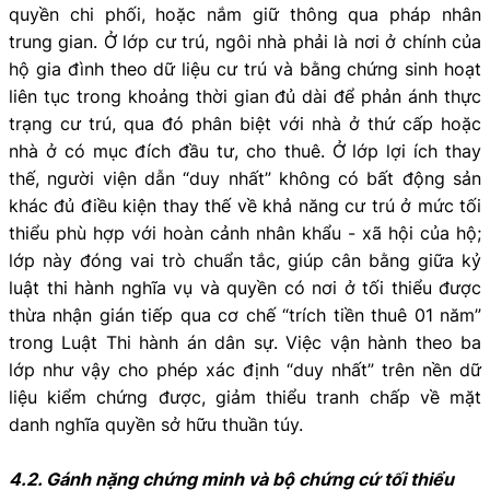
quyền chi phối, hoặc nắm giữ thông qua pháp nhân
trung gian. Ở lớp cư trú, ngôi nhà phải là nơi ở chính của
hộ gia đình theo dữ liệu cư trú và bằng chứng sinh hoạt
liên tục trong khoảng thời gian đủ dài để phản ánh thực
trạng cư trú, qua đó phân biệt với nhà ở thứ cấp hoặc
nhà ở có mục đích đầu tư, cho thuê. Ở lớp lợi ích thay
thế, người viện dẫn “duy nhất” không có bất động sản
khác đủ điều kiện thay thế về khả năng cư trú ở mức tối
thiểu phù hợp với hoàn cảnh nhân khẩu - xã hội của hộ;
lớp này đóng vai trò chuẩn tắc, giúp cân bằng giữa kỷ
luật thi hành nghĩa vụ và quyền có nơi ở tối thiểu được
thừa nhận gián tiếp qua cơ chế “trích tiền thuê 01 năm”
trong Luật Thi hành án dân sự. Việc vận hành theo ba
lớp như vậy cho phép xác định “duy nhất” trên nền dữ
liệu kiểm chứng được, giảm thiểu tranh chấp về mặt
danh nghĩa quyền sở hữu thuần túy.
4.2. Gánh nặng chứng minh và bộ chứng cứ tối thiểu