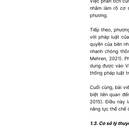
Việc phân tích cũ
nhằm làm rõ cơ s
phương.
Tiếp theo, phươn
với pháp luật củ
quyền của bên nhậ
nhanh chóng thôn
Mehren, 2021). P
dụng được vào Vi
thống pháp luật t
Cuối cùng, bài vi
biệt liên quan đ
2015). Điều này 
năng lực thể chế 
1.3. Cơ sở lý thuy