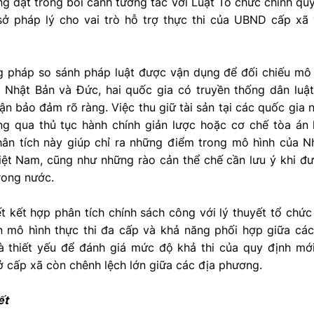
ng đặt trong bối cảnh tương tác với Luật Tổ chức chính q
ở pháp lý cho vai trò hỗ trợ thực thi của UBND cấp xã 
g pháp so sánh pháp luật được vận dụng để đối chiếu mô 
a Nhật Bản và Đức, hai quốc gia có truyền thống dân lu
n bảo đảm rõ ràng. Việc thu giữ tài sản tại các quốc gia
g qua thủ tục hành chính giản lược hoặc cơ chế tòa án 
hân tích này giúp chỉ ra những điểm trong mô hình của 
ệt Nam, cũng như những rào cản thể chế cần lưu ý khi đ
rong nước.
ết kết hợp phân tích chính sách công với lý thuyết tổ chứ
ến mô hình thực thi đa cấp và khả năng phối hợp giữa các
là thiết yếu để đánh giá mức độ khả thi của quy định mới
ở cấp xã còn chênh lệch lớn giữa các địa phương.
ết