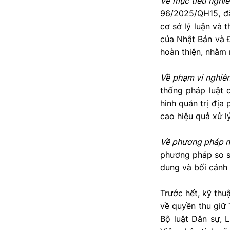
Về mục tiêu nghi
96/2025/QH15, đặc
cơ sở lý luận và t
của Nhật Bản và Đ
hoàn thiện, nhằm r
Về phạm vi nghiê
thống pháp luật d
hình quản trị địa
cao hiệu quả xử l
Về phương pháp n
phương pháp so sá
dung và bối cảnh
Trước hết, kỹ thu
về quyền thu giữ 
Bộ luật Dân sự, 