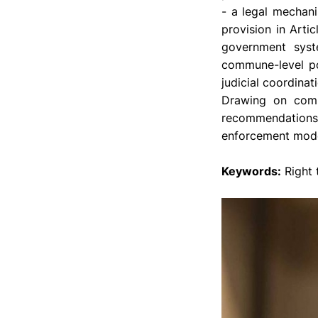
- a legal mechani
provision in Arti
government syst
commune-level pol
judicial coordinat
Drawing on compa
recommendations
enforcement model
Keywords:
Right 