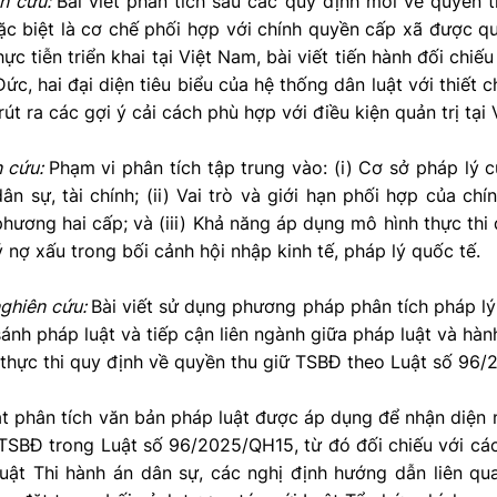
ên cứu:
Bài viết phân tích sâu các quy định mới về quyền 
 biệt là cơ chế phối hợp với chính quyền cấp xã được quy
hực tiễn triển khai tại Việt Nam, bài viết tiến hành đối chiế
ức, hai đại diện tiêu biểu của hệ thống dân luật với thiết 
út ra các gợi ý cải cách phù hợp với điều kiện quản trị tại
n cứu:
Phạm vi phân tích tập trung vào: (i) Cơ sở pháp lý 
ân sự, tài chính; (ii) Vai trò và giới hạn phối hợp của c
 phương hai cấp; và (iii) Khả năng áp dụng mô hình thực thi
ý nợ xấu trong bối cảnh hội nhập kinh tế, pháp lý quốc tế.
ghiên cứu:
Bài viết sử dụng phương pháp phân tích pháp lý
nh pháp luật và tiếp cận liên ngành giữa pháp luật và hàn
 thực thi quy định về quyền thu giữ TSBĐ theo Luật số 96
ật phân tích văn bản pháp luật được áp dụng để nhận diện
TSBĐ trong Luật số 96/2025/QH15, từ đó đối chiếu với các
Luật Thi hành án dân sự, các nghị định hướng dẫn liên q