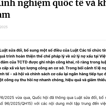
Kinh nghiệm quốc tế và 
Nam
/2025
Luật sửa đổi, bổ sung một số điều của Luật Các tổ chức 
uá trình hoàn thiện thể chế pháp lý về xử lý nợ xấu tại Việ
 đảm của TCTD được ghi nhận công khai, rõ ràng trong luậ
 cấp xã và lực lượng công an cơ sở. Trong bối cảnh tỉ lệ n
nh tế - xã hội và chính sách cơ cấu lại ngân hàng tiếp tụ
ột công cụ thu hồi nợ nhanh chóng, hiệu quả và giảm thiể
6/2025 vừa qua, Quốc hội đã thông qua Luật sửa đổi, bổ 
ố 96/2025/QH15) với các nội dung mới tập trung đến việ