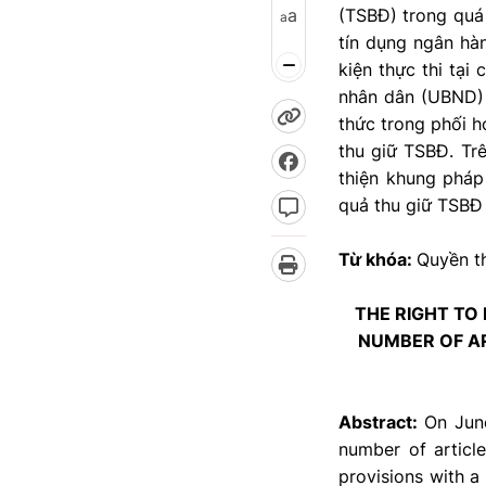
a
(TSBĐ) trong quá 
a
tín dụng ngân hà
kiện thực thi tại
nhân dân (UBND) 
thức trong phối h
thu giữ TSBĐ. Trê
thiện khung pháp 
quả thu giữ TSBĐ 
Từ khóa:
Quyền t
THE RIGHT TO
NUMBER OF AR
Abstract:
On Jun
number of articl
provisions with a