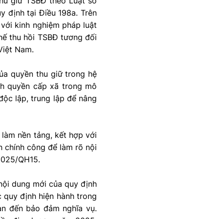
thu giữ TSBĐ theo Luật số
 định tại Điều 198a. Trên
u với kinh nghiệm pháp luật
chế thu hồi TSBĐ tương đối
 Việt Nam.
của quyền thu giữ trong hệ
hính quyền cấp xã trong mô
 độc lập, trung lập để nâng
 làm nền tảng, kết hợp với
h chính công để làm rõ nội
/2025/QH15.
 nội dung mới của quy định
 quy định hiện hành trong
uan đến bảo đảm nghĩa vụ.