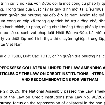
trình xử lý nợ xấu, vốn được coi là một công cụ pháp lý 
ng. Trọng tâm của Luật này là quy định mới tại Điều 198a
 chính quyền địa phương hai cấp ở Việt Nam. Nhóm tác giả
và công an cấp xã trong quy trình hỗ trợ cưỡng chế, đồn
ợp hành chính, tư pháp, cũng như khoảng trống pháp lý tr
n cơ sở so sánh với pháp luật Nhật Bản và Đức, bài viết 
lý và thiết lập mô hình thực thi chuyên nghiệp, trung lậ
tại Việt Nam.
hu giữ TSBĐ, Luật Các TCTD, chính quyền địa phương hai c
 REPOSSESS COLLATERAL UNDER THE LAW AMENDING 
TICLES OF THE LAW ON CREDIT INSTITUTIONS: INTER
AND RECOMMENDATIONS FOR VIETNAM
e 27, 2025, the National Assembly passed the Law amen
es of the Law on Credit Institutions (the Law No. 96/20
 strong focus on the repossession of collateral in the non-