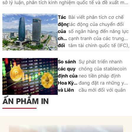
sở lý luận, phân tích kinh nghiệm quốc tế và đề xuất một
số giải pháp nhằm phát triển hệ sinh thái dịch vụ tài
chính hiện đại tại Việt Nam.
Tác
Bài viết phân tích cơ chế
động
tác động của chuyển đổi
của
số ngân hàng đến năng lực
chuyển
cạnh tranh của các trung
đổi
tâm tài chính quốc tế (IFC),
số
sử dụng phương pháp
ngân
phân tích so sánh định tính
So sánh
Sự phát triển nhanh
hàng
(QCA) trên một số trường
các quy
chóng của stablecoin
đến
hợp tại châu Á - Thái Bình
định của
neo tiền pháp định
năng
Dương là Singapore, Hồng
Hoa Kỳ
đang đặt ra những yêu
lực
Kông, Tokyo, Thượng Hải,
và Liên
cầu mới đối với quản
cạnh
Seoul và Sydney. Khung
minh
lý nhà nước và khuôn
ẤN PHẨM IN
tranh
phân tích nhận diện ba yếu
châu Âu
khổ pháp lý. Thông
của
tố cốt lõi: Hạ tầng và năng
đối với
qua phân tích và so
các
suất hệ thống; đổi mới
stablecoin
sánh kinh nghiệm
Trung
sáng tạo và hệ sinh thái
neo tiền
quốc tế, bài viết làm
tâm
cộng sinh; thể chế và