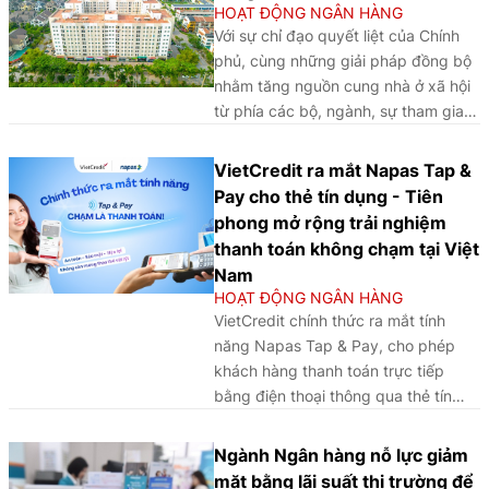
nâng cao chất lượng đánh giá và
HOẠT ĐỘNG NGÂN HÀNG
tiền, chống tài trợ khủng bố,
hàm ý chính sách.
Với sự chỉ đạo quyết liệt của Chính
chống tài trợ phổ biến vũ khí
phủ, cùng những giải pháp đồng bộ
hủy diệt hàng loạt tại VIFC và
nhằm tăng nguồn cung nhà ở xã hội
thực tiễn chuẩn bị của các
từ phía các bộ, ngành, sự tham gia
ngân hàng thương mại
tích cực của các ngân hàng thương
(NHTM), cho thấy việc triển
mại, doanh số giải ngân Chương trình
khai hoạt động ngân hàng tại
VietCredit ra mắt Napas Tap &
cho vay nhà ở xã hội theo Nghị
VIFC đang được định hình
Pay cho thẻ tín dụng - Tiên
quyết 33/NQ-CP ngày 11/3/2023
theo cách tiếp cận thận trọng,
phong mở rộng trải nghiệm
của Chính phủ về một số giải pháp
có lộ trình.
thanh toán không chạm tại Việt
tháo gỡ và thúc đẩy thị trường bất
Nam
động sản phát triển an toàn, lành
HOẠT ĐỘNG NGÂN HÀNG
mạnh, bền vững đã có những
VietCredit chính thức ra mắt tính
chuyển biến tích cực.
năng Napas Tap & Pay, cho phép
khách hàng thanh toán trực tiếp
bằng điện thoại thông qua thẻ tín
dụng VietCredit đã được số hóa trên
ứng dụng. Đây không chỉ là một tính
Ngành Ngân hàng nỗ lực giảm
năng mới, mà còn là bước tiến trong
mặt bằng lãi suất thị trường để