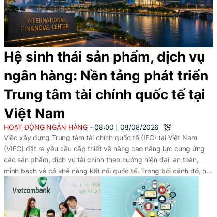
Hệ sinh thái sản phẩm, dịch vụ
ngân hàng: Nền tảng phát triển
Trung tâm tài chính quốc tế tại
Việt Nam
HOẠT ĐỘNG NGÂN HÀNG
08:00
|
08/08/2026
Việc xây dựng Trung tâm tài chính quốc tế (IFC) tại Việt Nam
(VIFC) đặt ra yêu cầu cấp thiết về nâng cao năng lực cung ứng
các sản phẩm, dịch vụ tài chính theo hướng hiện đại, an toàn,
minh bạch và có khả năng kết nối quốc tế. Trong bối cảnh đó, hệ
sinh thái sản phẩm, dịch vụ ngân hàng trên nền tảng số giữ vai
trò then chốt; không chỉ hỗ trợ thanh toán, quản lý dòng tiền, giao
dịch ngoại hối, tài trợ thương mại, mà còn góp phần nâng cao
năng lực cạnh tranh của thị trường tài chính, cải thiện môi trường