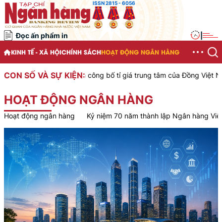
ISSN 2815 - 6056
Đọc ấn phẩm in
|
KINH TẾ - XÃ HỘI
CHÍNH SÁCH
HOẠT ĐỘNG NGÂN HÀNG
CON SỐ VÀ SỰ KIỆN:
ớc Việt Nam công bố tỉ giá trung tâm của Đồng Việt Nam với Đô la M
HOẠT ĐỘNG NGÂN HÀNG
Hoạt động ngân hàng
Kỷ niệm 70 năm thành lập Ngân hàng Vi