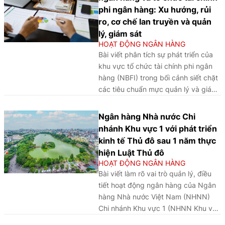
phi ngân hàng: Xu hướng, rủi
ro, cơ chế lan truyền và quản
lý, giám sát
HOẠT ĐỘNG NGÂN HÀNG
Bài viết phân tích sự phát triển của
khu vực tổ chức tài chính phi ngân
hàng (NBFI) trong bối cảnh siết chặt
các tiêu chuẩn mực quản lý và giám
sát của hệ thống ngân hàng truyền
thống (Basel II, Basel III), làm rõ các
Ngân hàng Nhà nước Chi
kênh liên kết hai chiều với hệ thống
nhánh Khu vực 1 với phát triển
ngân hàng và cảnh báo rủi ro hệ
kinh tế Thủ đô sau 1 năm thực
thống từ các cú sốc thanh khoản,
hiện Luật Thủ đô
qua đó nhấn mạnh yêu cầu xây
HOẠT ĐỘNG NGÂN HÀNG
dựng khuôn khổ giám sát vĩ mô thận
Bài viết làm rõ vai trò quản lý, điều
trọng vượt ra ngoài phạm vi ngân
tiết hoạt động ngân hàng của Ngân
hàng truyền thống nhằm bảo đảm ổn
hàng Nhà nước Việt Nam (NHNN)
định tài chính.
Chi nhánh Khu vực 1 (NHNN Khu vực
1) trong việc khai thác hiệu quả các