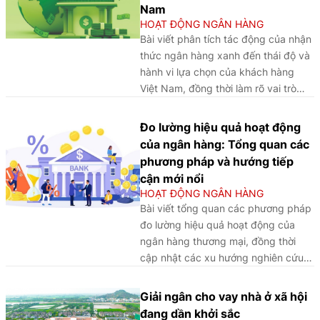
phát triển thị trường tài chính,
và đề xuất các hàm ý nhằm
Nam
đóng góp vào tăng trưởng
nâng cao hiệu quả truyền
HOẠT ĐỘNG NGÂN HÀNG
bền vững và nâng cao vị thế
thông, củng cố niềm tin của
Bài viết phân tích tác động của nhận
của Việt Nam trên trường
người gửi tiền và bảo đảm ổn
thức ngân hàng xanh đến thái độ và
quốc tế. Trong cấu trúc đó,
định hệ thống ngân hàng.
hành vi lựa chọn của khách hàng
hoạt động ngân hàng giữ vai
Việt Nam, đồng thời làm rõ vai trò
trò nền tảng, vừa cung cấp
điều tiết của niềm tin môi trường
dịch vụ tài chính, vừa góp
trong việc thúc đẩy hành vi tài chính
Đo lường hiệu quả hoạt động
phần hình thành và vận hành
bền vững.
của ngân hàng: Tổng quan các
các dòng vốn trong nền kinh
phương pháp và hướng tiếp
tế. Trên cơ sở phân tích định
cận mới nổi
hướng chính sách tại Nghị
HOẠT ĐỘNG NGÂN HÀNG
quyết số 222/2025/QH15
Bài viết tổng quan các phương pháp
ngày 27/6/2025 của Quốc hội
đo lường hiệu quả hoạt động của
về VIFC, Nghị định số
ngân hàng thương mại, đồng thời
329/2025/NĐ-CP ngày
cập nhật các xu hướng nghiên cứu
18/12/2025 của Chính phủ về
mới như mô hình mạng lưới, phân tích
cấp phép thành lập và hoạt
đa giai đoạn và tích hợp tiêu chí môi
Giải ngân cho vay nhà ở xã hội
động ngân hàng, quản lý
trường, xã hội, quản trị (ESG) nhằm
ngoại hối, phòng chống rửa
đang dần khởi sắc