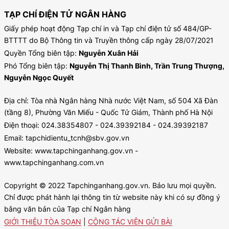
TẠP CHÍ ĐIỆN TỬ NGÂN HÀNG
Giấy phép hoạt động Tạp chí in và Tạp chí điện tử số 484/GP-
BTTTT do Bộ Thông tin và Truyền thông cấp ngày 28/07/2021
Quyền Tổng biên tập:
Nguyễn Xuân Hải
Phó Tổng biên tập:
Nguyễn Thị Thanh Bình, Trần Trung Thượng,
Nguyễn Ngọc Quyết
Địa chỉ: Tòa nhà Ngân hàng Nhà nước Việt Nam, số 504 Xã Đàn
(tầng 8), Phường Văn Miếu - Quốc Tử Giám, Thành phố Hà Nội
Điện thoại: 024.38354807 - 024.39392184 - 024.39392187
Email: tapchidientu_tcnh@sbv.gov.vn
Website: www.tapchinganhang.gov.vn -
www.tapchinganhang.com.vn
Copyright © 2022 Tapchinganhang.gov.vn. Bảo lưu mọi quyền.
Chỉ được phát hành lại thông tin từ website này khi có sự đồng ý
bằng văn bản của Tạp chí Ngân hàng
GIỚI THIỆU TÒA SOẠN
|
CỘNG TÁC VIÊN GỬI BÀI