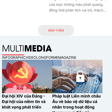
lớn, ứng dụng công nghệ cao. Với
của mực không màu phát quang,
định hướng chính sách linh hoạt và
đồng thời phân tích vai trò, thách
dòng vốn ưu tiên, ngành Ngân hàng
thức và xu hướng ứng dụng của loại
đã tích cực đồng hành, thúc đẩy quá
mực này trong hệ thống in bảo an
trình chuyển đổi sang nền nông
tiền và giấy tờ có giá trị hiện đại.
XEM THÊM
nghiệp hiện đại, hiệu quả và bền
vững.
MEDIA
MULTI
INFOGRAPHIC
VIDEO
LONGFORM
EMAGAZINE
Đại hội XIV của Đảng -
Pháp luật Liên minh châu
Đại hội của niềm tin và
Âu về bảo vệ dữ liệu cá
khát vọng phát triển
nhân trong hoạt động