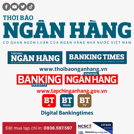
Đặt mua tạp chí in:
0936.597.597