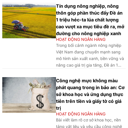
cơ chế đặc thù của Luật Thủ đô
Tín dụng nông nghiệp, nông
2024, qua đó góp phần huy động,
thôn góp phần thúc đẩy Đề án
phân bổ nguồn lực và củng cố nền
1 triệu héc-ta lúa chất lượng
tảng tài chính cho phát triển kinh tế
cao vượt xa mục tiêu đề ra, mở
Thủ đô theo hướng bền vững.
đường cho nông nghiệp xanh
HOẠT ĐỘNG NGÂN HÀNG
Trong bối cảnh ngành nông nghiệp
Việt Nam đang chuyển mạnh sang
mô hình sản xuất xanh, bền vững và
nâng cao giá trị gia tăng, Đề án 1
triệu héc-ta lúa chất lượng cao được
kỳ vọng trở thành động lực quan
Công nghệ mực không màu
trọng cho tái cơ cấu ngành lúa gạo.
phát quang trong in bảo an: Cơ
Để hiện thực hóa mục tiêu này, tín
sở khoa học và ứng dụng thực
dụng nông nghiệp, nông thôn giữ vai
tiễn trên tiền và giấy tờ có giá
trò “đòn bẩy” then chốt, góp phần
trị
bảo đảm nguồn lực tài chính cho
HOẠT ĐỘNG NGÂN HÀNG
người dân, hợp tác xã và doanh
Bài viết làm rõ cơ sở khoa học, nền
nghiệp đầu tư vào sản xuất quy mô
tảng vật liệu và yêu cầu công nghệ