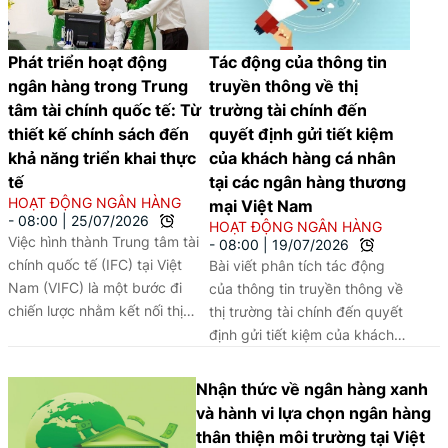
đầu tư và thúc đẩy phát triển kinh tế số.
Phát triển hoạt động
Tác động của thông tin
ngân hàng trong Trung
truyền thông về thị
tâm tài chính quốc tế: Từ
trường tài chính đến
thiết kế chính sách đến
quyết định gửi tiết kiệm
khả năng triển khai thực
của khách hàng cá nhân
tế
tại các ngân hàng thương
HOẠT ĐỘNG NGÂN HÀNG
mại Việt Nam
08:00
|
25/07/2026
HOẠT ĐỘNG NGÂN HÀNG
Việc hình thành Trung tâm tài
08:00
|
19/07/2026
chính quốc tế (IFC) tại Việt
Bài viết phân tích tác động
Nam (VIFC) là một bước đi
của thông tin truyền thông về
chiến lược nhằm kết nối thị
thị trường tài chính đến quyết
trường tài chính toàn cầu, thu
định gửi tiết kiệm của khách
hút và phân bổ hiệu quả các
hàng cá nhân tại các ngân
nguồn lực đầu tư, tận dụng cơ
hàng Việt Nam, qua đó làm rõ
Nhận thức về ngân hàng xanh
hội dịch chuyển dòng vốn đầu
vai trò của truyền thông trong
và hành vi lựa chọn ngân hàng
tư quốc tế, qua đó thúc đẩy
định hướng hành vi tài chính
thân thiện môi trường tại Việt