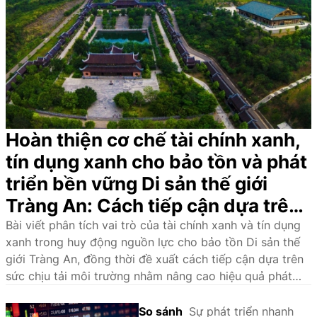
Hoàn thiện cơ chế tài chính xanh,
tín dụng xanh cho bảo tồn và phát
triển bền vững Di sản thế giới
Tràng An: Cách tiếp cận dựa trên
sức chịu tải môi trường
Bài viết phân tích vai trò của tài chính xanh và tín dụng
xanh trong huy động nguồn lực cho bảo tồn Di sản thế
giới Tràng An, đồng thời đề xuất cách tiếp cận dựa trên
sức chịu tải môi trường nhằm nâng cao hiệu quả phát
triển bền vững.
So sánh
Sự phát triển nhanh