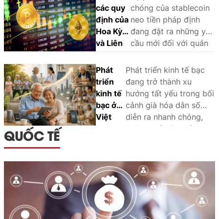
các quy
chóng của stablecoin
định của
neo tiền pháp định
Hoa Kỳ
đang đặt ra những yêu
và Liên
cầu mới đối với quản
minh
lý nhà nước và khuôn
châu Âu
khổ pháp lý. Thông
Phát
Phát triển kinh tế bạc
đối với
qua phân tích và so
triển
đang trở thành xu
stablecoin
sánh kinh nghiệm
kinh tế
hướng tất yếu trong bối
neo tiền
quốc tế, bài viết làm
bạc ở
cảnh già hóa dân số
pháp
rõ các vấn đề pháp lý
Việt
diễn ra nhanh chóng,
định:
cốt lõi, đồng thời đề
Nam:
không chỉ góp phần
QUỐC TẾ
Một số
xuất định hướng hoàn
Cơ hội,
bảo đảm an sinh xã hội
kinh
thiện pháp luật về
thách
mà còn tạo động lực
nghiệm
stablecoin tại Việt
thức và
tăng trưởng mới cho
cho Việt
Nam.
hàm ý
Việt Nam trong thời
Nam
chính
gian tới.
sách