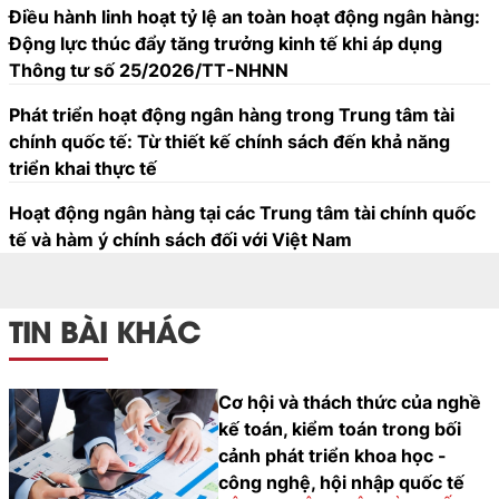
Điều hành linh hoạt tỷ lệ an toàn hoạt động ngân hàng:
chuyển đổi số.
Động lực thúc đẩy tăng trưởng kinh tế khi áp dụng
Thông tư số 25/2026/TT-NHNN
Phát triển hoạt động ngân hàng trong Trung tâm tài
chính quốc tế: Từ thiết kế chính sách đến khả năng
triển khai thực tế
Hoạt động ngân hàng tại các Trung tâm tài chính quốc
tế và hàm ý chính sách đối với Việt Nam
TIN BÀI KHÁC
Cơ hội và thách thức của nghề
kế toán, kiểm toán trong bối
cảnh phát triển khoa học -
công nghệ, hội nhập quốc tế