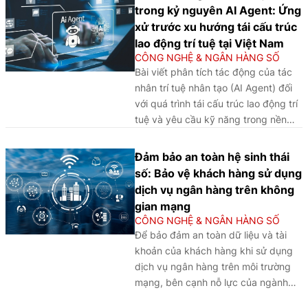
yêu cầu hoàn thiện khung pháp lý,
trong kỷ nguyên AI Agent: Ứng
tăng cường an ninh dữ liệu và phát
xử trước xu hướng tái cấu trúc
triển hệ sinh thái tài chính số theo
lao động trí tuệ tại Việt Nam
hướng bền vững.
CÔNG NGHỆ & NGÂN HÀNG SỐ
Bài viết phân tích tác động của tác
nhân trí tuệ nhân tạo (AI Agent) đối
với quá trình tái cấu trúc lao động trí
tuệ và yêu cầu kỹ năng trong nền
kinh tế số, đồng thời đề xuất các
định hướng phát triển nguồn nhân
Đảm bảo an toàn hệ sinh thái
lực tại Việt Nam nhằm nâng cao
số: Bảo vệ khách hàng sử dụng
năng lực cộng tác với trí tuệ nhân
dịch vụ ngân hàng trên không
tạo (AI), thích ứng với chuyển đổi số
gian mạng
và tăng cường năng lực cạnh tranh
CÔNG NGHỆ & NGÂN HÀNG SỐ
trong kỷ nguyên AI.
Để bảo đảm an toàn dữ liệu và tài
khoản của khách hàng khi sử dụng
dịch vụ ngân hàng trên môi trường
mạng, bên cạnh nỗ lực của ngành
Ngân hàng trong việc nâng cấp hạ