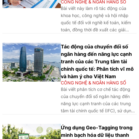
CÔNG NGHỆ & NGÂN HÀNG SỐ
Bài viết này làm rõ tác động của
khoa học, công nghệ và hội nhập
quốc tế đối với nghề kế toán, kiểm
toán, đồng thời đề xuất các giải
pháp đổi mới đào tạo và nâng cao
chất lượng nguồn nhân lực trong bối
Tác động của chuyển đổi số
cảnh chuyển đổi số.
ngân hàng đến năng lực cạnh
tranh của các Trung tâm tài
chính quốc tế: Phân tích vĩ mô
và hàm ý cho Việt Nam
CÔNG NGHỆ & NGÂN HÀNG SỐ
Bài viết phân tích cơ chế tác động
của chuyển đổi số ngân hàng đến
năng lực cạnh tranh của các trung
tâm tài chính quốc tế (IFC), sử dụng
phương pháp phân tích so sánh định
tính (QCA) trên một số trường hợp tại
Ứng dụng Geo-Tagging trong
châu Á - Thái Bình Dương là
minh bạch hóa dữ liệu thanh