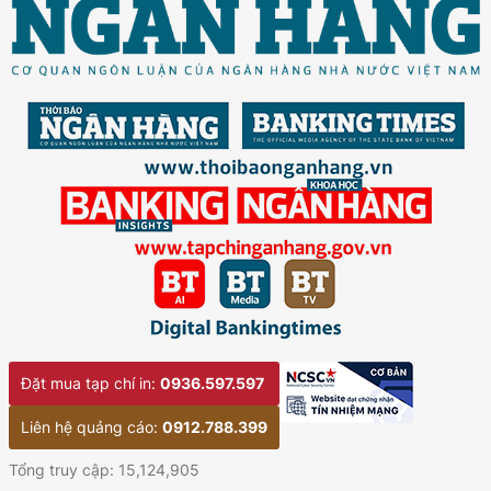
Đặt mua tạp chí in:
0936.597.597
Liên hệ quảng cáo:
0912.788.399
Tổng truy cập: 15,124,905