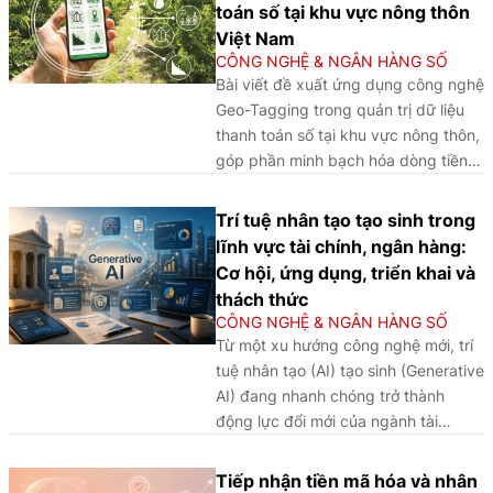
Singapore, Hồng Kông, Tokyo,
toán số tại khu vực nông thôn
Thượng Hải, Seoul và Sydney. Khung
Việt Nam
phân tích nhận diện ba yếu tố cốt lõi:
CÔNG NGHỆ & NGÂN HÀNG SỐ
Hạ tầng và năng suất hệ thống; đổi
Bài viết đề xuất ứng dụng công nghệ
mới sáng tạo và hệ sinh thái cộng
Geo-Tagging trong quản trị dữ liệu
sinh; thể chế và khung pháp lý thông
thanh toán số tại khu vực nông thôn,
minh. Kết quả cho thấy chuyển đổi
góp phần minh bạch hóa dòng tiền,
số có lợi suất biên giảm dần, vai trò
nâng cao hiệu quả điều hành chính
điều tiết quyết định thuộc về khung
sách tài chính toàn diện, đồng thời
Trí tuệ nhân tạo tạo sinh trong
pháp lý thông minh tích tụ không
tạo nền tảng phát triển hệ sinh thái
lĩnh vực tài chính, ngân hàng:
gian địa lý được tái định nghĩa theo
thanh toán số an toàn, hiện đại và
Cơ hội, ứng dụng, triển khai và
mật độ dữ liệu, nhân lực số và năng
bền vững tại Việt Nam.
thách thức
lực xuất khẩu tiêu chuẩn công nghệ.
CÔNG NGHỆ & NGÂN HÀNG SỐ
Từ phân tích kinh nghiệm của các
Từ một xu hướng công nghệ mới, trí
IFC trên, bài viết đưa ra các bài học
tuệ nhân tạo (AI) tạo sinh (Generative
và hàm ý chính sách cho Việt Nam.
AI) đang nhanh chóng trở thành
động lực đổi mới của ngành tài
chính, ngân hàng, mở ra nhiều cơ hội
nhưng cũng đặt ra không ít thách
Tiếp nhận tiền mã hóa và nhân