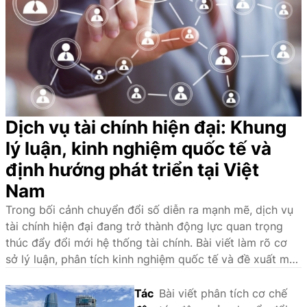
Dịch vụ tài chính hiện đại: Khung
lý luận, kinh nghiệm quốc tế và
định hướng phát triển tại Việt
Nam
Trong bối cảnh chuyển đổi số diễn ra mạnh mẽ, dịch vụ
tài chính hiện đại đang trở thành động lực quan trọng
thúc đẩy đổi mới hệ thống tài chính. Bài viết làm rõ cơ
sở lý luận, phân tích kinh nghiệm quốc tế và đề xuất một
số giải pháp nhằm phát triển hệ sinh thái dịch vụ tài
chính hiện đại tại Việt Nam.
Tác
Bài viết phân tích cơ chế