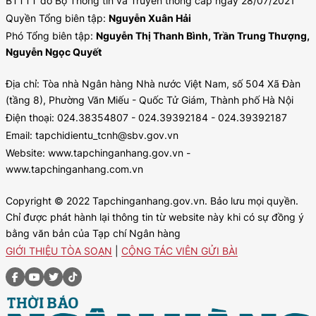
BTTTT do Bộ Thông tin và Truyền thông cấp ngày 28/07/2021
Quyền Tổng biên tập:
Nguyễn Xuân Hải
Phó Tổng biên tập:
Nguyễn Thị Thanh Bình, Trần Trung Thượng,
Nguyễn Ngọc Quyết
Địa chỉ: Tòa nhà Ngân hàng Nhà nước Việt Nam, số 504 Xã Đàn
(tầng 8), Phường Văn Miếu - Quốc Tử Giám, Thành phố Hà Nội
Điện thoại: 024.38354807 - 024.39392184 - 024.39392187
Email: tapchidientu_tcnh@sbv.gov.vn
Website: www.tapchinganhang.gov.vn -
www.tapchinganhang.com.vn
Copyright © 2022 Tapchinganhang.gov.vn. Bảo lưu mọi quyền.
Chỉ được phát hành lại thông tin từ website này khi có sự đồng ý
bằng văn bản của Tạp chí Ngân hàng
GIỚI THIỆU TÒA SOẠN
|
CỘNG TÁC VIÊN GỬI BÀI