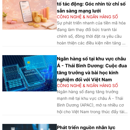
thức trong quá trình triển khai và
tố tác động: Góc nhìn từ chỉ số
quản trị.
sẵn sàng mạng lưới
CÔNG NGHỆ & NGÂN HÀNG SỐ
Sự phát triển nhanh của tiền mã hóa
đang làm thay đổi bức tranh tài
chính số, đồng thời đặt ra yêu cầu
hoàn thiện các điều kiện nền tảng và
khuôn khổ quản trị để thúc đẩy sự
phát triển an toàn, bền vững.
Ngân hàng số tại khu vực châu
Á - Thái Bình Dương: Cuộc đua
tăng trưởng và bài học kinh
nghiệm đối với Việt Nam
CÔNG NGHỆ & NGÂN HÀNG SỐ
Ngân hàng số đang tăng trưởng
mạnh mẽ tại khu vực châu Á - Thái
Bình Dương (APAC), mở ra nhiều cơ
hội cho Việt Nam trong thúc đẩy tài
chính toàn diện và chuyển đổi số
ngành Ngân hàng, đồng thời đặt ra
Phát triển nguồn nhân lực