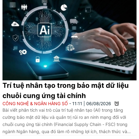
Trí tuệ nhân tạo trong bảo mật dữ liệu
chuỗi cung ứng tài chính
CÔNG NGHỆ & NGÂN HÀNG SỐ
11:11
|
06/08/2026
Bài viết phân tích vai trò của trí tuệ nhân tạo (AI) trong tăng
cường bảo mật dữ liệu và quản trị rủi ro an ninh mạng đối với
chuỗi cung ứng tài chính (Financial Supply Chain - FSC) trong
ngành Ngân hàng, qua đó làm rõ những lợi ích, thách thức và
hàm ý nhằm nâng cao hiệu quả ứng dụng AI trong bối cảnh