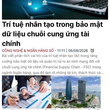
Trí tuệ nhân tạo trong bảo mật
dữ liệu chuỗi cung ứng tài
chính
CÔNG NGHỆ & NGÂN HÀNG SỐ
11:11
|
06/08/2026
Bài viết phân tích vai trò của trí tuệ nhân tạo (AI) trong tăng
cường bảo mật dữ liệu và quản trị rủi ro an ninh mạng đối với
chuỗi cung ứng tài chính (Financial Supply Chain - FSC) trong
ngành Ngân hàng, qua đó làm rõ những lợi ích, thách thức và
hàm ý nhằm nâng cao hiệu quả ứng dụng AI trong bối cảnh
chuyển đổi số.