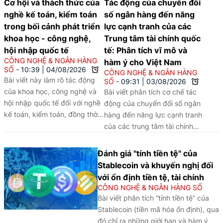
Cơ hội và thách thức của
Tác động của chuyển đổi
nghề kế toán, kiểm toán
số ngân hàng đến năng
trong bối cảnh phát triển
lực cạnh tranh của các
khoa học - công nghệ,
Trung tâm tài chính quốc
hội nhập quốc tế
tế: Phân tích vĩ mô và
CÔNG NGHỆ & NGÂN HÀNG
hàm ý cho Việt Nam
SỐ
10:39
|
04/08/2026
CÔNG NGHỆ & NGÂN HÀNG
Bài viết này làm rõ tác động
SỐ
09:31
|
03/08/2026
của khoa học, công nghệ và
Bài viết phân tích cơ chế tác
hội nhập quốc tế đối với nghề
động của chuyển đổi số ngân
kế toán, kiểm toán, đồng thời
hàng đến năng lực cạnh tranh
đề xuất các giải pháp đổi mới
của các trung tâm tài chính
đào tạo và nâng cao chất
quốc tế (IFC), sử dụng
lượng nguồn nhân lực trong
phương pháp phân tích so
Đánh giá "tính tiền tệ" của
bối cảnh chuyển đổi số.
sánh định tính (QCA) trên một
Stablecoin và khuyến nghị đối
số trường hợp tại châu Á -
với ổn định tiền tệ, tài chính
Thái Bình Dương là Singapore,
CÔNG NGHỆ & NGÂN HÀNG SỐ
Hồng Kông, Tokyo, Thượng
Bài viết phân tích “tính tiền tệ” của
Hải, Seoul và Sydney. Khung
Stablecoin (tiền mã hóa ổn định), qua
phân tích nhận diện ba yếu tố
đó chỉ ra những giới hạn và hàm ý