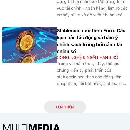
dụng trí tuệ nhân tạo (AI) trong lĩnh
vực tài chính - ngân hàng, làm rõ các
cơ hội, rủi ro và đề xuất khuôn khổ
quản trị nhằm bảo đảm khai thác
công nghệ này một cách hiệu quả,
Stablecoin neo theo Euro: Các
an toàn và bền vững.
kịch bản tác động và hàm ý
chính sách trong bối cảnh tài
chính số
CÔNG NGHỆ & NGÂN HÀNG SỐ
Trong vài năm trở lại đây, thế giới
chứng kiến sự phát triển của
stablecoin neo theo các đồng tiền
pháp định, nổi bật nhất, stablecoin
neo theo USD chiếm áp đảo, nó
không chỉ làm thay đổi cấu trúc thị
trường tài sản số mà còn bắt đầu để
XEM THÊM
lại dấu ấn đậm nét trên thị trường trái
phiếu Kho bạc Mỹ - một trụ cột của
MEDIA
MULTI
hệ thống tài chính toàn cầu. Tại các