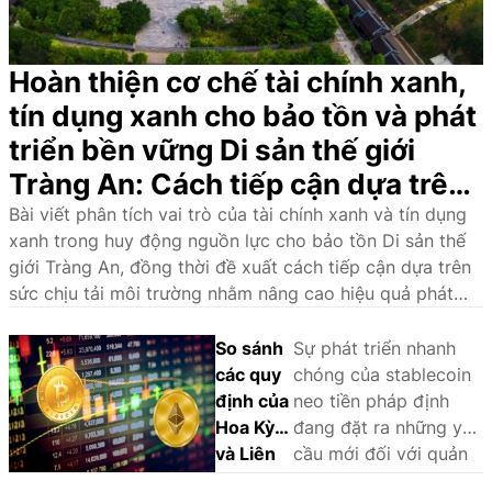
Hoàn thiện cơ chế tài chính xanh,
tín dụng xanh cho bảo tồn và phát
triển bền vững Di sản thế giới
Tràng An: Cách tiếp cận dựa trên
sức chịu tải môi trường
Bài viết phân tích vai trò của tài chính xanh và tín dụng
xanh trong huy động nguồn lực cho bảo tồn Di sản thế
giới Tràng An, đồng thời đề xuất cách tiếp cận dựa trên
sức chịu tải môi trường nhằm nâng cao hiệu quả phát
triển bền vững.
So sánh
Sự phát triển nhanh
các quy
chóng của stablecoin
định của
neo tiền pháp định
Hoa Kỳ
đang đặt ra những yêu
và Liên
cầu mới đối với quản
minh
lý nhà nước và khuôn