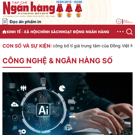
ISSN 2815 - 6056
Đọc ấn phẩm in
|
KINH TẾ - XÃ HỘI
CHÍNH SÁCH
HOẠT ĐỘNG NGÂN HÀNG
CON SỐ VÀ SỰ KIỆN:
ệt Nam công bố tỉ giá trung tâm của Đồng Việt Nam với Đô la Mỹ, á
CÔNG NGHỆ & NGÂN HÀNG SỐ