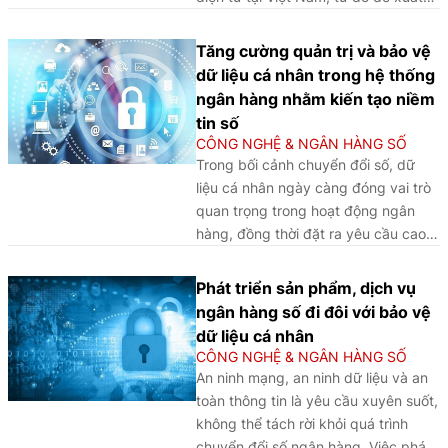
các giải pháp nhằm tăng cường an
toàn thông tin và củng cố niềm tin
Tăng cường quản trị và bảo vệ
của khách hàng trong môi trường tài
dữ liệu cá nhân trong hệ thống
chính số.
ngân hàng nhằm kiến tạo niềm
tin số
CÔNG NGHỆ & NGÂN HÀNG SỐ
Trong bối cảnh chuyển đổi số, dữ
liệu cá nhân ngày càng đóng vai trò
quan trọng trong hoạt động ngân
hàng, đồng thời đặt ra yêu cầu cao
về quản trị và bảo vệ thông tin. Bài
viết phân tích vai trò của dữ liệu cá
Phát triển sản phẩm, dịch vụ
nhân, các rủi ro phát sinh trong ngân
ngân hàng số đi đôi với bảo vệ
hàng số và khung pháp lý hiện hành
dữ liệu cá nhân
tại Việt Nam, qua đó đề xuất một số
CÔNG NGHỆ & NGÂN HÀNG SỐ
định hướng nhằm tăng cường quản
An ninh mạng, an ninh dữ liệu và an
trị dữ liệu, bảo vệ quyền riêng tư của
toàn thông tin là yêu cầu xuyên suốt,
khách hàng và củng cố niềm tin số
không thể tách rời khỏi quá trình
trong hệ thống ngân hàng.
chuyển đổi số ngân hàng. Việc phát