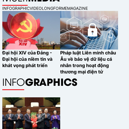
khu vực đồng tiền khác cũng như
Khu vực đồng Euro câu chuyện này
INFOGRAPHIC
VIDEO
LONGFORM
EMAGAZINE
mới chỉ ở giai đoạn khởi đầu. Bài viết
phân tích một cách hệ thống cơ chế
truyền dẫn của stablecoin neo theo
Euro, các kịch bản tác động và đưa
ra một số hàm ý chính sách.
Đại hội XIV của Đảng -
Pháp luật Liên minh châu
Đại hội của niềm tin và
Âu về bảo vệ dữ liệu cá
khát vọng phát triển
nhân trong hoạt động
thương mại điện tử
GRAPHICS
INFO