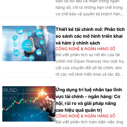
bảo vệ dữ liệu cá nhân trong ngân
hàng số, chỉ ra những hạn chế trong
cơ chế bảo vệ quyền lợi khách hàng
và đề xuất giải pháp hoàn thiện
nhằm nâng cao hiệu quả thực thi
Thiết kế tài chính mở: Phân tích
trong bối cảnh chuyển đổi số.
so sánh các mô hình triển khai
và hàm ý chính sách ​​​​​​​
CÔNG NGHỆ & NGÂN HÀNG SỐ
Bài viết phân tích sự nổi lên của tài
chính mở (Open finance) như một trụ
cột của chuyển đổi số tài chính, làm
rõ các mô hình triển khai và tác động
hệ thống trên cơ sở kinh nghiệm
quốc tế, từ đó đề xuất hàm ý chính
Ứng dụng trí tuệ nhân tạo lĩnh
sách cho Việt Nam theo hướng cân
vực tài chính - ngân hàng: Cơ
bằng giữa thúc đẩy đổi mới, bảo
hội, rủi ro và giải pháp nâng
đảm ổn định và bảo vệ dữ liệu.
cao hiệu quả quản trị
CÔNG NGHỆ & NGÂN HÀNG SỐ
Bài viết phân tích toàn diện việc ứng