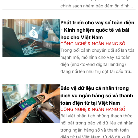
cốt lõi: Hạ tầng và năng suất
chính sách nhằm bảo đảm ổn định
hệ thống; đổi mới sáng tạo và
tiền tệ và tài chính trong kỷ nguyên
hệ sinh thái cộng sinh; thể chế
số.
Phát triển cho vay số toàn diện
và khung pháp lý thông minh.
- Kinh nghiệm quốc tế và bài
Kết quả cho thấy chuyển đổi
học cho Việt Nam
số có lợi suất biên giảm dần,
CÔNG NGHỆ & NGÂN HÀNG SỐ
vai trò điều tiết quyết định
Trong bối cảnh chuyển đổi số lan tỏa
thuộc về khung pháp lý thông
mạnh mẽ, mô hình cho vay số toàn
minh tích tụ không gian địa lý
diện (end-to-end digital lending)
được tái định nghĩa theo mật
đang nổi lên như trụ cột tái cấu trúc
độ dữ liệu, nhân lực số và
hoạt động tín dụng. Từ những kinh
năng lực xuất khẩu tiêu chuẩn
nghiệm quốc tế, bài viết gợi mở
Bảo vệ dữ liệu cá nhân trong
công nghệ. Từ phân tích kinh
hướng phát triển mô hình cho vay số
dịch vụ ngân hàng số và thanh
nghiệm của các IFC trên, bài
toàn diện phù hợp với Việt Nam.
toán điện tử tại Việt Nam
viết đưa ra các bài học và
CÔNG NGHỆ & NGÂN HÀNG SỐ
hàm ý chính sách cho Việt
Bài viết phân tích những thách thức
Nam.
nổi bật trong bảo vệ dữ liệu cá nhân
trong ngân hàng số và thanh toán
điện tử tại Việt Nam, từ đó đề xuất