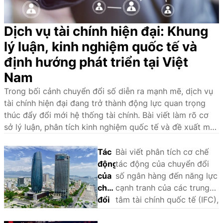
Dịch vụ tài chính hiện đại: Khung
lý luận, kinh nghiệm quốc tế và
định hướng phát triển tại Việt
Nam
Trong bối cảnh chuyển đổi số diễn ra mạnh mẽ, dịch vụ
tài chính hiện đại đang trở thành động lực quan trọng
thúc đẩy đổi mới hệ thống tài chính. Bài viết làm rõ cơ
sở lý luận, phân tích kinh nghiệm quốc tế và đề xuất một
số giải pháp nhằm phát triển hệ sinh thái dịch vụ tài
chính hiện đại tại Việt Nam.
Tác
Bài viết phân tích cơ chế
động
tác động của chuyển đổi
của
số ngân hàng đến năng lực
chuyển
cạnh tranh của các trung
đổi
tâm tài chính quốc tế (IFC),
số
sử dụng phương pháp