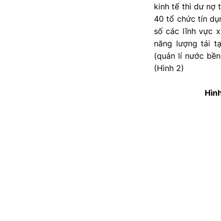
kinh tế thì dư nợ
40 tổ chức tín d
số các lĩnh vực 
năng lượng tái t
(quản lí nước bề
(Hình 2)
Hìn