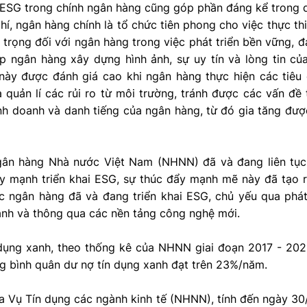
ai ESG trong chính ngân hàng cũng góp phần đáng kể trong qu
hí, ngân hàng chính là tổ chức tiên phong cho việc thực thi
 trọng đối với ngân hàng trong việc phát triển bền vững, 
iúp ngân hàng xây dựng hình ảnh, sự uy tín và lòng tin c
này được đánh giá cao khi ngân hàng thực hiện các tiêu
 quản lí các rủi ro từ môi trường, tránh được các vấn đề
nh doanh và danh tiếng của ngân hàng, từ đó gia tăng đượ
gân hàng Nhà nước Việt Nam (NHNN) đã và đang liên tục
 mạnh triển khai ESG, sự thúc đẩy mạnh mẽ này đã tạo r
c ngân hàng đã và đang triển khai ESG, chủ yếu qua phát 
anh và thông qua các nền tảng công nghệ mới.
n dụng xanh, theo thống kê của NHNN giai đoạn 2017 - 20
g bình quân dư nợ tín dụng xanh đạt trên 23%/năm.
a Vụ Tín dụng các ngành kinh tế (NHNN), tính đến ngày 30