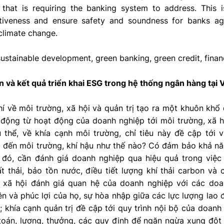
that is requiring the banking system to address. This i
tiveness and ensure safety and soundness for banks aga
climate change.
ustainable development, green banking, green credit, finan
tiễn và kết quả triển khai ESG trong hệ thống ngân hàng tại
hí về môi trường, xã hội và quản trị tạo ra một khuôn kh
động từ hoạt động của doanh nghiệp tới môi trường, xã hộ
 thể, về khía cạnh môi trường, chỉ tiêu này đề cập tới
 đến môi trường, khí hậu như thế nào? Có đảm bảo khả n
đó, cần đánh giá doanh nghiệp qua hiệu quả trong việ
ất thải, bảo tồn nước, điều tiết lượng khí thải carbon và 
 xã hội đánh giá quan hệ của doanh nghiệp với các doa
ên và phúc lợi của họ, sự hòa nhập giữa các lực lượng lao
 khía cạnh quản trị đề cập tới quy trình nội bộ của doan
án, lương, thưởng, các quy định để ngăn ngừa xung đột lợ