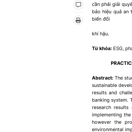
cần phải giải quy
bảo hiệu quả an 
biến đổi
khí hậu.
Từ khóa:
ESG, phá
PRACTIC
Abstract:
The stu
sustainable devel
results and chal
banking system. T
research results
implementing the 
however the proc
environmental imp