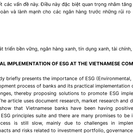
ết các vấn đề này. Điều này đặc biệt quan trọng nhằm tăn
toàn và lành mạnh cho các ngân hàng trước những rủi ro 
t triển bền vững, ngân hàng xanh, tín dụng xanh, tài chính,
AL IMPLEMENTATION OF ESG AT THE VIETNAMESE CO
dy briefly presents the importance of ESG (Environmental, 
opment process of banks and its practical implementation o
lenges, thereby proposing solutions to promote ESG impl
he article uses document research, market research and d
 show that Vietnamese banks have been having positive 
ESG principles suite and there are many promises to be i
ess is still slow, mainly due to challenges in imple
acts and risks related to investment portfolio, governanc