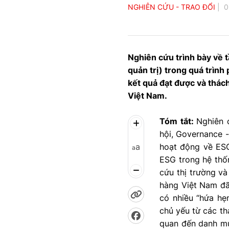
NGHIÊN CỨU - TRAO ĐỔI
0
Nghiên cứu trình bày về 
quản trị) trong quá trình
kết quả đạt được và thách
Việt Nam.
Tóm tắt:
Nghiên 
hội, Governance -
a
hoạt động về ESG
a
ESG trong hệ thốn
cứu thị trường và
hàng Việt Nam đã,
có nhiều “hứa hẹn
chủ yếu từ các th
quan đến danh mục