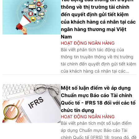
dòng vốn đầu tư quốc tế, qua đó
thông về thị trường tài chính
thúc đẩy phát triển thị trường tài
đến quyết định gửi tiết kiệm
chính, đóng góp vào tăng trưởng
của khách hàng cá nhân tại các
bền vững và nâng cao vị thế của
ngân hàng thương mại Việt
Việt Nam trên trường quốc tế. Trong
Nam
cấu trúc đó, hoạt động ngân hàng
HOẠT ĐỘNG NGÂN HÀNG
giữ vai trò nền tảng, vừa cung cấp
Bài viết phân tích tác động của
dịch vụ tài chính, vừa góp phần hình
thông tin truyền thông về thị trường
thành và vận hành các dòng vốn
tài chính đến quyết định gửi tiết kiệm
trong nền kinh tế. Trên cơ sở phân
của khách hàng cá nhân tại các
tích định hướng chính sách tại Nghị
ngân hàng Việt Nam, qua đó làm rõ
quyết số 222/2025/QH15 ngày
vai trò của truyền thông trong định
Một số luận điểm về áp dụng
27/6/2025 của Quốc hội về VIFC,
hướng hành vi tài chính và đề xuất
Chuẩn mực Báo cáo Tài chính
Nghị định số 329/2025/NĐ-CP ngày
các hàm ý nhằm nâng cao hiệu quả
Quốc tế - IFRS 18 đối với các tổ
18/12/2025 của Chính phủ về cấp
truyền thông, củng cố niềm tin của
chức tín dụng
phép thành lập và hoạt động ngân
người gửi tiền và bảo đảm ổn định hệ
HOẠT ĐỘNG NGÂN HÀNG
hàng, quản lý ngoại hối, phòng
thống ngân hàng.
Bài viết phân tích một số luận điểm
chống rửa tiền, chống tài trợ khủng
áp dụng Chuẩn mực Báo cáo Tài
bố, chống tài trợ phổ biến vũ khí hủy
chính Quốc tế (IFRS) 18; trong đó, đề