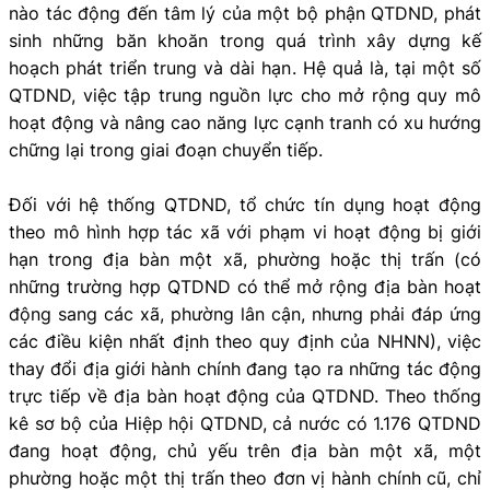
nào tác động đến tâm lý của một bộ phận QTDND, phát
sinh những băn khoăn trong quá trình xây dựng kế
hoạch phát triển trung và dài hạn. Hệ quả là, tại một số
QTDND, việc tập trung nguồn lực cho mở rộng quy mô
hoạt động và nâng cao năng lực cạnh tranh có xu hướng
chững lại trong giai đoạn chuyển tiếp.
Đối với hệ thống QTDND, tổ chức tín dụng hoạt động
theo mô hình hợp tác xã với phạm vi hoạt động bị giới
hạn trong địa bàn một xã, phường hoặc thị trấn (có
những trường hợp QTDND có thể mở rộng địa bàn hoạt
động sang các xã, phường lân cận, nhưng phải đáp ứng
các điều kiện nhất định theo quy định của NHNN), việc
thay đổi địa giới hành chính đang tạo ra những tác động
trực tiếp về địa bàn hoạt động của QTDND. Theo thống
kê sơ bộ của Hiệp hội QTDND, cả nước có 1.176 QTDND
đang hoạt động, chủ yếu trên địa bàn một xã, một
phường hoặc một thị trấn theo đơn vị hành chính cũ, chỉ