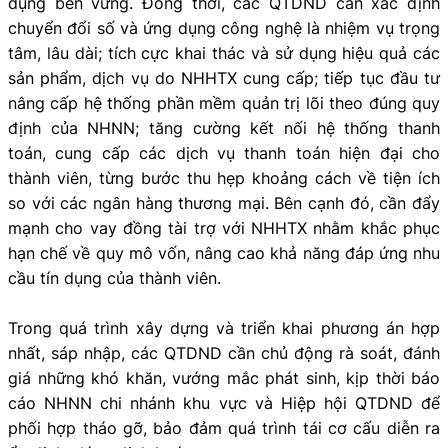
dụng bền vững. Đồng thời, các QTDND cần xác định
chuyển đổi số và ứng dụng công nghệ là nhiệm vụ trọng
tâm, lâu dài; tích cực khai thác và sử dụng hiệu quả các
sản phẩm, dịch vụ do NHHTX cung cấp; tiếp tục đầu tư
nâng cấp hệ thống phần mềm quản trị lõi theo đúng quy
định của NHNN; tăng cường kết nối hệ thống thanh
toán, cung cấp các dịch vụ thanh toán hiện đại cho
thành viên, từng bước thu hẹp khoảng cách về tiện ích
so với các ngân hàng thương mại. Bên cạnh đó, cần đẩy
mạnh cho vay đồng tài trợ với NHHTX nhằm khắc phục
hạn chế về quy mô vốn, nâng cao khả năng đáp ứng nhu
cầu tín dụng của thành viên.
Trong quá trình xây dựng và triển khai phương án hợp
nhất, sáp nhập, các QTDND cần chủ động rà soát, đánh
giá những khó khăn, vướng mắc phát sinh, kịp thời báo
cáo NHNN chi nhánh khu vực và Hiệp hội QTDND để
phối hợp tháo gỡ, bảo đảm quá trình tái cơ cấu diễn ra