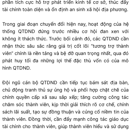
phần tích cực hỗ trợ phát triển kinh tế cơ sở, thúc đẩy
tài chính toàn diện và ổn định an sinh xã hội địa phương.
Trong giai đoạn chuyển đổi hiện nay, hoạt động của hệ
thống QTDND đứng trước nhiều cơ hội đan xen với
không ít thách thức. Trước bối cảnh đó, các QTDND cần
nhận thức sâu sắc rằng giá trị cốt lõi “tương trợ thành
viên” chính là nền tảng và bệ đỡ quan trọng nhất, qua đó
phát huy tối đa những lợi thế đặc thù vốn có của mô
hình QTDND.
Đội ngũ cán bộ QTDND cần tiếp tục bám sát địa bàn,
chủ động tranh thủ sự ủng hộ và phối hợp chặt chẽ của
chính quyền cấp xã sau sắp xếp; tăng cường công tác
chăm sóc thành viên, kịp thời giải thích rõ cơ chế, chính
sách lãi suất, tạo sự đồng thuận và củng cố niềm tin của
thành viên. Đồng thời, cần đẩy mạnh công tác giáo dục
tài chính cho thành viên, giúp thành viên hiểu và sử dụng