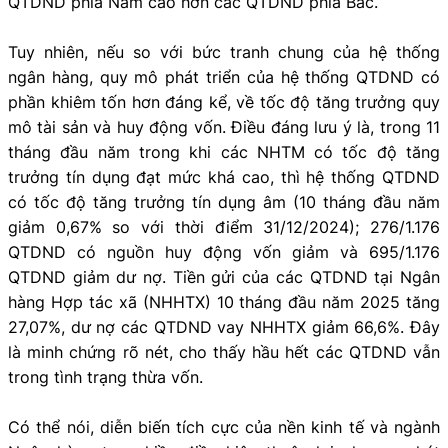
QTDND phía Nam cao hơn các QTDND phía Bắc.
Tuy nhiên, nếu so với bức tranh chung của hệ thống
ngân hàng, quy mô phát triển của hệ thống QTDND có
phần khiêm tốn hơn đáng kể, về tốc độ tăng trưởng quy
mô tài sản và huy động vốn. Điều đáng lưu ý là, trong 11
tháng đầu năm trong khi các NHTM có tốc độ tăng
trưởng tín dụng đạt mức khá cao, thì hệ thống QTDND
có tốc độ tăng trưởng tín dụng âm (10 tháng đầu năm
giảm 0,67% so với thời điểm 31/12/2024); 276/1.176
QTDND có nguồn huy động vốn giảm và 695/1.176
QTDND giảm dư nợ. Tiền gửi của các QTDND tại Ngân
hàng Hợp tác xã (NHHTX) 10 tháng đầu năm 2025 tăng
27,07%, dư nợ các QTDND vay NHHTX giảm 66,6%. Đây
là minh chứng rõ nét, cho thấy hầu hết các QTDND vẫn
trong tình trạng thừa vốn.
Có thể nói, diễn biến tích cực của nền kinh tế và ngành