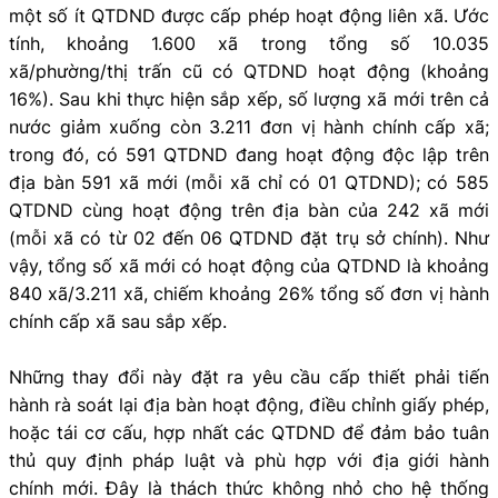
một số ít QTDND được cấp phép hoạt động liên xã. Ước
tính, khoảng 1.600 xã trong tổng số 10.035
xã/phường/thị trấn cũ có QTDND hoạt động (khoảng
16%). Sau khi thực hiện sắp xếp, số lượng xã mới trên cả
nước giảm xuống còn 3.211 đơn vị hành chính cấp xã;
trong đó, có 591 QTDND đang hoạt động độc lập trên
địa bàn 591 xã mới (mỗi xã chỉ có 01 QTDND); có 585
QTDND cùng hoạt động trên địa bàn của 242 xã mới
(mỗi xã có từ 02 đến 06 QTDND đặt trụ sở chính). Như
vậy, tổng số xã mới có hoạt động của QTDND là khoảng
840 xã/3.211 xã, chiếm khoảng 26% tổng số đơn vị hành
chính cấp xã sau sắp xếp.
Những thay đổi này đặt ra yêu cầu cấp thiết phải tiến
hành rà soát lại địa bàn hoạt động, điều chỉnh giấy phép,
hoặc tái cơ cấu, hợp nhất các QTDND để đảm bảo tuân
thủ quy định pháp luật và phù hợp với địa giới hành
chính mới. Đây là thách thức không nhỏ cho hệ thống