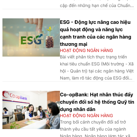
diệt hàng loạt tại VIFC và thực tiễn
cập đến những hạn chế của Chuẩn
chuẩn bị của các ngân hàng thương
mực Trình bày Báo cáo Tài chính (IAS
mại (NHTM), cho thấy việc triển khai
1) - Chuẩn mực được thay thế bởi
hoạt động ngân hàng tại VIFC đang
ESG - Động lực nâng cao hiệu
IFRS 18, các điểm mới của IFRS 18
được định hình theo cách tiếp cận
quả hoạt động và năng lực
và một số lưu ý khi áp dụng đối với
thận trọng, có lộ trình.
cạnh tranh của các ngân hàng
các tổ chức tín dụng.
thương mại
HOẠT ĐỘNG NGÂN HÀNG
Bài viết phân tích thực trạng triển
khai tiêu chuẩn ESG (Môi trường - Xã
hội - Quản trị) tại các ngân hàng Việt
Nam, làm rõ tác động của ESG đối
với hiệu quả hoạt động và năng lực
cạnh tranh, đồng thời đề xuất các
Co-opBank: Hạt nhân thúc đẩy
giải pháp nhằm thúc đẩy phát triển
chuyển đổi số hệ thống Quỹ tín
ngân hàng bền vững và tăng cường
dụng nhân dân
khả năng tiếp cận các nguồn vốn
HOẠT ĐỘNG NGÂN HÀNG
xanh trong bối cảnh hội nhập quốc
Trong bối cảnh chuyển đổi số trở
tế.
thành yêu cầu tất yếu của ngành
Ngân hàng, Ngân hàng Hợp tác xã