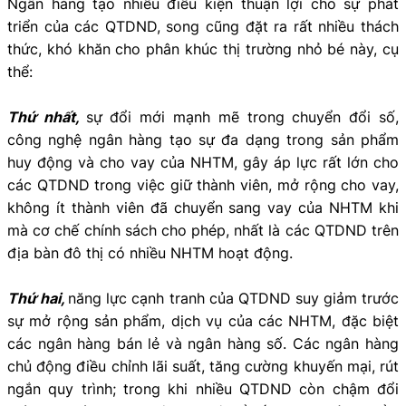
Ngân hàng tạo nhiều điều kiện thuận lợi cho sự phát
triển của các QTDND, song cũng đặt ra rất nhiều thách
thức, khó khăn cho phân khúc thị trường nhỏ bé này, cụ
thể:
Thứ nhất,
sự đổi mới mạnh mẽ trong chuyển đổi số,
công nghệ ngân hàng tạo sự đa dạng trong sản phẩm
huy động và cho vay của NHTM, gây áp lực rất lớn cho
các QTDND trong việc giữ thành viên, mở rộng cho vay,
không ít thành viên đã chuyển sang vay của NHTM khi
mà cơ chế chính sách cho phép, nhất là các QTDND trên
địa bàn đô thị có nhiều NHTM hoạt động.
Thứ hai,
năng lực cạnh tranh của QTDND suy giảm trước
sự mở rộng sản phẩm, dịch vụ của các NHTM, đặc biệt
các ngân hàng bán lẻ và ngân hàng số. Các ngân hàng
chủ động điều chỉnh lãi suất, tăng cường khuyến mại, rút
ngắn quy trình; trong khi nhiều QTDND còn chậm đổi