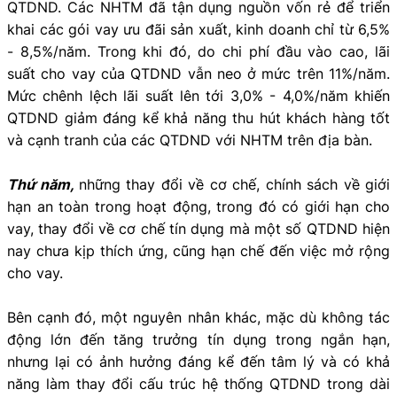
QTDND. Các NHTM đã tận dụng nguồn vốn rẻ để triển
khai các gói vay ưu đãi sản xuất, kinh doanh chỉ từ 6,5%
- 8,5%/năm. Trong khi đó, do chi phí đầu vào cao, lãi
suất cho vay của QTDND vẫn neo ở mức trên 11%/năm.
Mức chênh lệch lãi suất lên tới 3,0% - 4,0%/năm khiến
QTDND giảm đáng kể khả năng thu hút khách hàng tốt
và cạnh tranh của các QTDND với NHTM trên địa bàn.
Thứ năm,
những thay đổi về cơ chế, chính sách về giới
hạn an toàn trong hoạt động, trong đó có giới hạn cho
vay, thay đổi về cơ chế tín dụng mà một số QTDND hiện
nay chưa kịp thích ứng, cũng hạn chế đến việc mở rộng
cho vay.
Bên cạnh đó, một nguyên nhân khác, mặc dù không tác
động lớn đến tăng trưởng tín dụng trong ngắn hạn,
nhưng lại có ảnh hưởng đáng kể đến tâm lý và có khả
năng làm thay đổi cấu trúc hệ thống QTDND trong dài