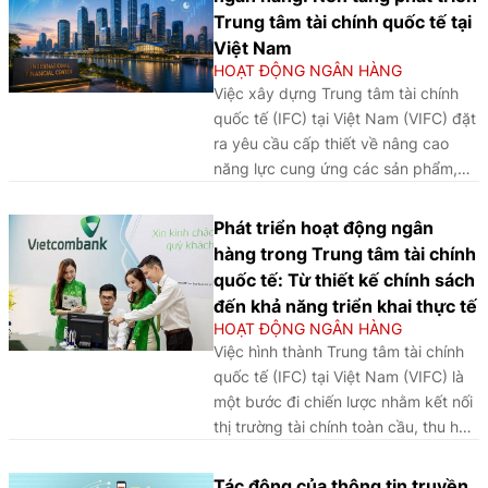
Trung tâm tài chính quốc tế tại
Việt Nam
HOẠT ĐỘNG NGÂN HÀNG
Việc xây dựng Trung tâm tài chính
quốc tế (IFC) tại Việt Nam (VIFC) đặt
ra yêu cầu cấp thiết về nâng cao
năng lực cung ứng các sản phẩm,
dịch vụ tài chính theo hướng hiện
đại, an toàn, minh bạch và có khả
Phát triển hoạt động ngân
năng kết nối quốc tế. Trong bối cảnh
hàng trong Trung tâm tài chính
đó, hệ sinh thái sản phẩm, dịch vụ
quốc tế: Từ thiết kế chính sách
ngân hàng trên nền tảng số giữ vai
đến khả năng triển khai thực tế
trò then chốt; không chỉ hỗ trợ thanh
HOẠT ĐỘNG NGÂN HÀNG
toán, quản lý dòng tiền, giao dịch
Việc hình thành Trung tâm tài chính
ngoại hối, tài trợ thương mại, mà còn
quốc tế (IFC) tại Việt Nam (VIFC) là
góp phần nâng cao năng lực cạnh
một bước đi chiến lược nhằm kết nối
tranh của thị trường tài chính, cải
thị trường tài chính toàn cầu, thu hút
thiện môi trường đầu tư và thúc đẩy
và phân bổ hiệu quả các nguồn lực
phát triển kinh tế số.
đầu tư, tận dụng cơ hội dịch chuyển
Tác động của thông tin truyền