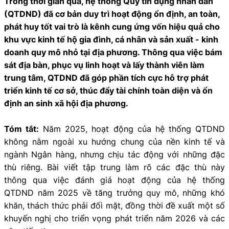
Trong thời gian qua, hệ thống Quỹ tín dụng nhân dân
(QTDND) đã cơ bản duy trì hoạt động ổn định, an toàn,
phát huy tốt vai trò là kênh cung ứng vốn hiệu quả cho
khu vực kinh tế hộ gia đình, cá nhân và sản xuất - kinh
doanh quy mô nhỏ tại địa phương. Thông qua việc bám
sát địa bàn, phục vụ linh hoạt và lấy thành viên làm
trung tâm, QTDND đã góp phần tích cực hỗ trợ phát
triển kinh tế cơ sở, thúc đẩy tài chính toàn diện và ổn
định an sinh xã hội địa phương.
Tóm tắt:
Năm 2025, hoạt động của hệ thống QTDND
không nằm ngoài xu hướng chung của nền kinh tế và
ngành Ngân hàng, nhưng chịu tác động với những đặc
thù riêng. Bài viết tập trung làm rõ các đặc thù này
thông qua việc đánh giá hoạt động của hệ thống
QTDND năm 2025 về tăng trưởng quy mô, những khó
khăn, thách thức phải đối mặt, đồng thời đề xuất một số
khuyến nghị cho triển vọng phát triển năm 2026 và các