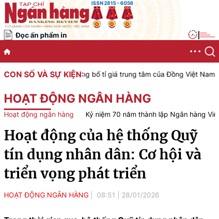
ISSN 2815 - 6056
Đọc ấn phẩm in
|
CON SỐ VÀ SỰ KIỆN:
ệt Nam công bố tỉ giá trung tâm của Đồng Việt Nam với Đô la Mỹ, áp
HOẠT ĐỘNG NGÂN HÀNG
Hoạt động ngân hàng
Kỷ niệm 70 năm thành lập Ngân hàng Vi
Hoạt động của hệ thống Quỹ
tín dụng nhân dân: Cơ hội và
triển vọng phát triển
HOẠT ĐỘNG NGÂN HÀNG
08:51
|
28/01/2026