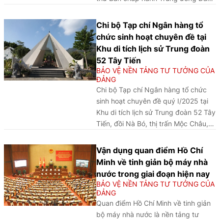
Cộng sản Việt Nam Tô Lâm.
Chi bộ Tạp chí Ngân hàng tổ
chức sinh hoạt chuyên đề tại
Khu di tích lịch sử Trung đoàn
52 Tây Tiến
BẢO VỆ NỀN TẢNG TƯ TƯỞNG CỦA
ĐẢNG
Chi bộ Tạp chí Ngân hàng tổ chức
sinh hoạt chuyên đề quý I/2025 tại
Khu di tích lịch sử Trung đoàn 52 Tây
Tiến, đồi Nà Bó, thị trấn Mộc Châu,
tỉnh Sơn La
Vận dụng quan điểm Hồ Chí
Minh về tinh giản bộ máy nhà
nước trong giai đoạn hiện nay
BẢO VỆ NỀN TẢNG TƯ TƯỞNG CỦA
ĐẢNG
Quan điểm Hồ Chí Minh về tinh giản
bộ máy nhà nước là nền tảng tư