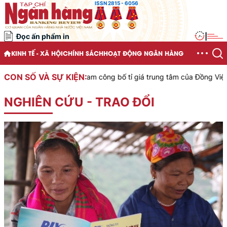
ISSN 2815 - 6056
Đọc ấn phẩm in
|
KINH TẾ - XÃ HỘI
CHÍNH SÁCH
HOẠT ĐỘNG NGÂN HÀNG
CON SỐ VÀ SỰ KIỆN:
nước Việt Nam công bố tỉ giá trung tâm của Đồng Việt Nam với Đô la
NGHIÊN CỨU - TRAO ĐỔI