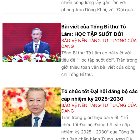
chiến công lừng lẫy gắn liền với
phong trào Đồng Khởi, với “Đội quân
tóc dài”, với phương thức đánh địch
bằng “Ba mũi giáp công”, vị thuyền
Bài viết của Tổng Bí thư Tô
trưởng chỉ huy tàu “không số” đầu
Lâm: HỌC TẬP SUỐT ĐỜI
tiên chở 12 tấn vũ khí từ miền Bắc để
BẢO VỆ NỀN TẢNG TƯ TƯỞNG CỦA
chi viện cho chiến trường miền Nam,
ĐẢNG
góp phần quan trọng vào công cuộc
Tổng Bí thư Tô Lâm có bài viết với
giải phóng đất nước, giải phóng dân
tiêu đề "Học tập suốt đời". Trân trọng
tộc…, tên tuổi và sự nghiệp của bà
giới thiệu toàn văn bài viết của đồng
luôn sống mãi trong lòng nhân dân
chí Tổng Bí thư.
Việt Nam.
Tổ chức tốt Đại hội đảng bộ các
cấp nhiệm kỳ 2025-2030
BẢO VỆ NỀN TẢNG TƯ TƯỞNG CỦA
ĐẢNG
Trân trọng giới thiệu bài viết: "Tổ
chức tốt Đại hội Đảng bộ các cấp
nhiệm kỳ 2025 - 2030" của Tổng Bí
thư Ban chấp hành Trung ương Đảng