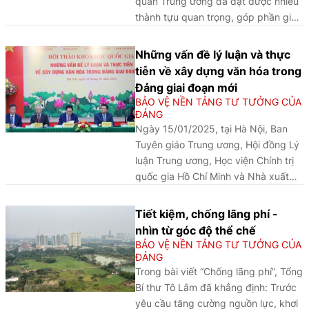
quan Trung ương đã đạt được nhiều
thành tựu quan trọng, góp phần giữ
vững, bổ sung và phát triển nền tảng
tư tưởng của Đảng; nâng cao niềm
Những vấn đề lý luận và thực
tin của Nhân dân đối với Đảng, Nhà
tiễn về xây dựng văn hóa trong
nước và chế độ xã hội chủ nghĩa.
Đảng giai đoạn mới
BẢO VỆ NỀN TẢNG TƯ TƯỞNG CỦA
ĐẢNG
Ngày 15/01/2025, tại Hà Nội, Ban
Tuyên giáo Trung ương, Hội đồng Lý
luận Trung ương, Học viện Chính trị
quốc gia Hồ Chí Minh và Nhà xuất
bản Chính trị quốc gia Sự thật phối
hợp tổ chức Hội thảo khoa học quốc
Tiết kiệm, chống lãng phí -
gia
nhìn từ góc độ thể chế
BẢO VỆ NỀN TẢNG TƯ TƯỞNG CỦA
ĐẢNG
Trong bài viết “Chống lãng phí”, Tổng
Bí thư Tô Lâm đã khẳng định: Trước
yêu cầu tăng cường nguồn lực, khơi