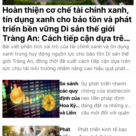
Hoàn thiện cơ chế tài chính xanh,
tín dụng xanh cho bảo tồn và phát
triển bền vững Di sản thế giới
Tràng An: Cách tiếp cận dựa trên
sức chịu tải môi trường
Bài viết phân tích vai trò của tài chính xanh và tín dụng
xanh trong huy động nguồn lực cho bảo tồn Di sản thế
giới Tràng An, đồng thời đề xuất cách tiếp cận dựa trên
sức chịu tải môi trường nhằm nâng cao hiệu quả phát
triển bền vững.
So sánh
Sự phát triển nhanh
các quy
chóng của stablecoin
định của
neo tiền pháp định
Hoa Kỳ
đang đặt ra những yêu
và Liên
cầu mới đối với quản
minh
lý nhà nước và khuôn
châu Âu
khổ pháp lý. Thông
Phát
Phát triển kinh tế bạc
đối với
qua phân tích và so