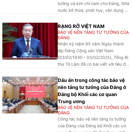
tưởng và kim chỉ nam cho Đảng, Nhà
nước kế thừa, phát huy, vận dụng và
phát triển trong xây dựng Nhà nước
pháp quyền xã hội chủ nghĩa Việt
RẠNG RỠ VIỆT NAM
Nam trong giai đoạn hiện nay
BẢO VỆ NỀN TẢNG TƯ TƯỞNG CỦA
ĐẢNG
Nhân kỷ niệm 95 năm Ngày thành
lập Đảng Cộng sản Việt Nam
(03/02/1930 - 03/02/2025), Tổng Bí
thư Tô Lâm đã có bài viết với tiêu đề
"RẠNG RỠ VIỆT NAM". Xin trân trọng
giới thiệu toàn văn bài viết.
Dấu ấn trong công tác bảo vệ
nền tảng tư tưởng của Đảng ở
Đảng bộ Khối các cơ quan
Trung ương
BẢO VỆ NỀN TẢNG TƯ TƯỞNG CỦA
ĐẢNG
Công tác bảo vệ nền tảng tư tưởng
của Đảng của Đảng bộ Khối các cơ