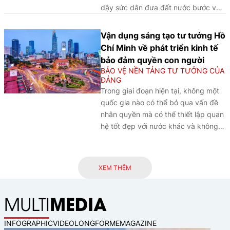
dậy sức dân đưa đất nước bước vào
kỷ nguyên mới, dưới sự lãnh đạo của
Đảng, công tác phòng, chống lãng
Vận dụng sáng tạo tư tưởng Hồ
phí đang đứng trước những yêu cầu,
Chí Minh về phát triển kinh tế
nhiệm vụ mới rất khẩn trương, cấp
bảo đảm quyền con người
bách...
BẢO VỆ NỀN TẢNG TƯ TƯỞNG CỦA
ĐẢNG
Trong giai đoạn hiện tại, không một
quốc gia nào có thể bỏ qua vấn đề
nhân quyền mà có thể thiết lập quan
hệ tốt đẹp với nước khác và không
gặp phải sự phản kháng của nhân
dân.
XEM THÊM
MEDIA
MULTI
INFOGRAPHIC
VIDEO
LONGFORM
EMAGAZINE