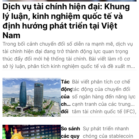
Dịch vụ tài chính hiện đại: Khung
lý luận, kinh nghiệm quốc tế và
định hướng phát triển tại Việt
Nam
Trong bối cảnh chuyển đổi số diễn ra mạnh mẽ, dịch vụ
tài chính hiện đại đang trở thành động lực quan trọng
thúc đẩy đổi mới hệ thống tài chính. Bài viết làm rõ cơ
sở lý luận, phân tích kinh nghiệm quốc tế và đề xuất một
số giải pháp nhằm phát triển hệ sinh thái dịch vụ tài
chính hiện đại tại Việt Nam.
Tác
Bài viết phân tích cơ chế
động
tác động của chuyển đổi
của
số ngân hàng đến năng lực
chuyển
cạnh tranh của các trung
đổi
tâm tài chính quốc tế (IFC),
số
sử dụng phương pháp
ngân
phân tích so sánh định tính
So sánh
Sự phát triển nhanh
hàng
(QCA) trên một số trường
các quy
chóng của stablecoin