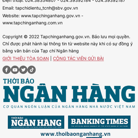
Điện thoại: 024.38354807 - 024.39392184 - 024.39392187
Email: tapchidientu_tcnh@sbv.gov.vn
Website: www.tapchinganhang.gov.vn -
www.tapchinganhang.com.vn
Copyright © 2022 Tapchinganhang.gov.vn. Bảo lưu mọi quyền.
Chỉ được phát hành lại thông tin từ website này khi có sự đồng ý
bằng văn bản của Tạp chí Ngân hàng
GIỚI THIỆU TÒA SOẠN
|
CỘNG TÁC VIÊN GỬI BÀI