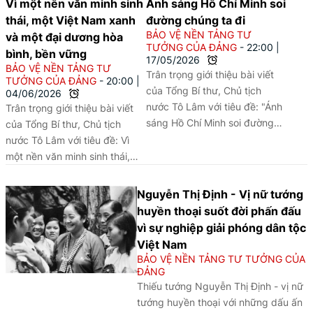
Vì một nền văn minh sinh
Ánh sáng Hồ Chí Minh soi
thái, một Việt Nam xanh
đường chúng ta đi
BẢO VỆ NỀN TẢNG TƯ
và một đại dương hòa
TƯỞNG CỦA ĐẢNG
22:00
|
bình, bền vững
17/05/2026
BẢO VỆ NỀN TẢNG TƯ
Trân trọng giới thiệu bài viết
TƯỞNG CỦA ĐẢNG
20:00
|
của Tổng Bí thư, Chủ tịch
04/06/2026
nước Tô Lâm với tiêu đề: "Ánh
Trân trọng giới thiệu bài viết
sáng Hồ Chí Minh soi đường
của Tổng Bí thư, Chủ tịch
chúng ta đi".
nước Tô Lâm với tiêu đề: Vì
một nền văn minh sinh thái,
một Việt Nam xanh và một đại
dương hòa bình, bền vững.
Nguyễn Thị Định - Vị nữ tướng
huyền thoại suốt đời phấn đấu
vì sự nghiệp giải phóng dân tộc
Việt Nam
BẢO VỆ NỀN TẢNG TƯ TƯỞNG CỦA
ĐẢNG
Thiếu tướng Nguyễn Thị Định - vị nữ
tướng huyền thoại với những dấu ấn