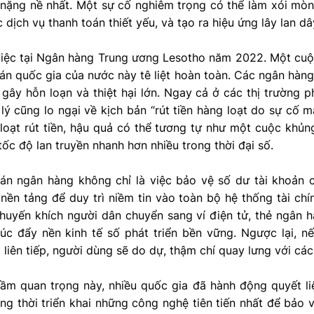
i nặng nề nhất. Một sự cố nghiêm trọng có thể làm xói mò
 dịch vụ thanh toán thiết yếu, và tạo ra hiệu ứng lây lan d
việc tại Ngân hàng Trung ương Lesotho năm 2022. Một cu
án quốc gia của nước này tê liệt hoàn toàn. Các ngân hàng
 gây hỗn loạn và thiệt hại lớn. Ngay cả ở các thị trường 
lý cũng lo ngại về kịch bản “rút tiền hàng loạt do sự cố
 loạt rút tiền, hậu quả có thể tương tự như một cuộc khủ
tốc độ lan truyền nhanh hơn nhiều trong thời đại số.
án ngân hàng không chỉ là việc bảo vệ số dư tài khoản 
nền tảng để duy trì niềm tin vào toàn bộ hệ thống tài ch
khuyến khích người dân chuyển sang ví điện tử, thẻ ngân 
húc đẩy nền kinh tế số phát triển bền vững. Ngược lại, n
liên tiếp, người dùng sẽ do dự, thậm chí quay lưng với các
ầm quan trọng này, nhiều quốc gia đã hành động quyết li
ng thời triển khai những công nghệ tiên tiến nhất để bảo v