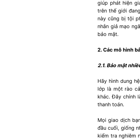
giúp phát hiện g
trên thế giới đa
này cũng bị tội p
nhắn giả mạo ngân
bảo mật.
2. Các mô hình b
2.1. Bảo mật nhiề
Hãy hình dung hệ
lớp là một rào c
khác. Đây chính 
thanh toán.
Mọi giao dịch bạ
đầu cuối, giống n
kiểm tra nghiêm 