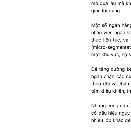
mở quá lâu mà kh
gian lợi dụng.
Một số ngân hàng 
nhân viên ngân h
thực liên tục, v
(micro-segmentat
một khu vực, họ s
Để tăng cường bả
ngăn chặn các cu
theo dõi và chặn 
tâm điều khiển, t
Những công cụ nà
có dấu hiệu nguy
nhiều lớp khác để