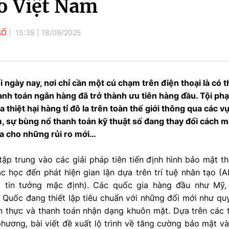
o Việt Nam
SỐ
15:39
|
18/09/2025
ối ngày nay, nơi chỉ cần một cú chạm trên điện thoại là có
hanh toán ngân hàng đã trở thành ưu tiên hàng đầu. Tội p
a thiệt hại hàng tỉ đô la trên toàn thế giới thông qua các v
m, sự bùng nổ thanh toán kỹ thuật số đang thay đổi cách m
a cho những rủi ro mới…
tập trung vào các giải pháp tiên tiến định hình bảo mật t
c học đến phát hiện gian lận dựa trên trí tuệ nhân tạo (AI)
g tin tưởng mặc định). Các quốc gia hàng đầu như Mỹ,
 Quốc đang thiết lập tiêu chuẩn với những đổi mới như qu
n thực và thanh toán nhận dạng khuôn mặt. Dựa trên các t
phương, bài viết đề xuất lộ trình về tăng cường bảo mật v