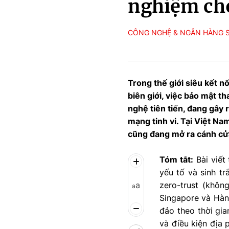
nghiệm ch
CÔNG NGHỆ & NGÂN HÀNG 
Trong thế giới siêu kết n
biên giới, việc bảo mật t
nghệ tiên tiến, đang gây r
mạng tinh vi. Tại Việt Na
cũng đang mở ra cánh cử
Tóm tắt:
Bài viết 
yếu tố và sinh trắ
a
zero-trust (khôn
a
Singapore và Hàn
đảo theo thời gia
và điều kiện địa 