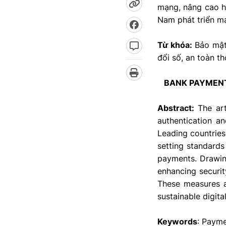
mạng, nâng cao h
Nam phát triển mạ
Từ khóa:
Bảo mật 
đổi số, an toàn th
BANK PAYMENT
Abstract:
The ar
authentication an
Leading countries
setting standards 
payments. Drawing
enhancing security
These measures a
sustainable digita
Keywords
: Payme