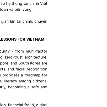
o hệ thống tài chính Việt
 toàn và bền vững.
ian lận tài chính, chuyển
 LESSONS FOR VIETNAM
urity - from multi-factor
d zero-trust architecture.
apore, and South Korea are
rts, and facial recognition
cle proposes a roadmap for
al literacy among citizens.
stly, becoming a safe and
on, financial fraud, digital