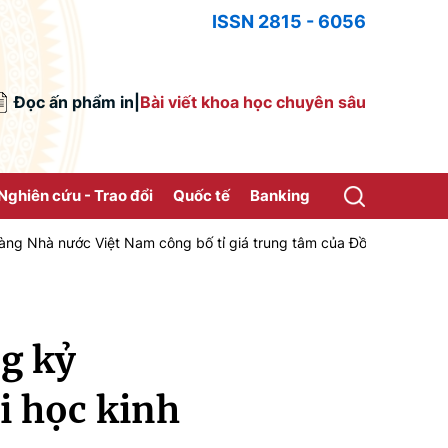
ISSN 2815 - 6056
Đọc ấn phẩm in
|
Bài viết khoa học chuyên sâu
Nghiên cứu - Trao đổi
Quốc tế
Banking
 Việt Nam công bố tỉ giá trung tâm của Đồng Việt Nam với Đô la Mỹ,
g kỷ
i học kinh