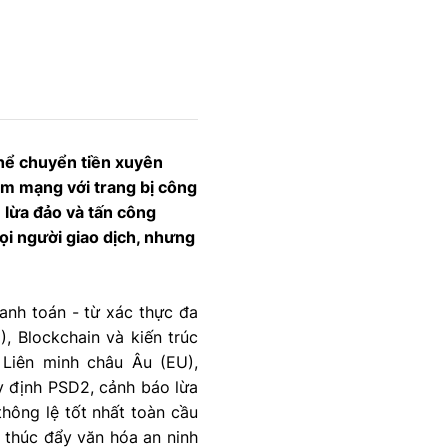
 thể chuyển tiền xuyên
hạm mạng với trang bị công
ụ lừa đảo và tấn công
ọi người giao dịch, nhưng
hanh toán - từ xác thực đa
, Blockchain và kiến ​​trúc
 Liên minh châu Âu (EU),
y định PSD2, cảnh báo lừa
hông lệ tốt nhất toàn cầu
à thúc đẩy văn hóa an ninh