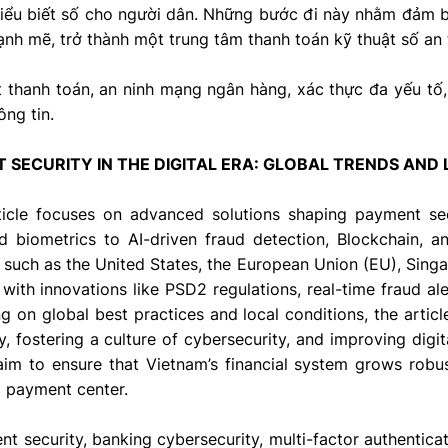
iểu biết số cho người dân. Những bước đi này nhằm đảm bả
nh mẽ, trở thành một trung tâm thanh toán kỹ thuật số an
thanh toán, an ninh mạng ngân hàng, xác thực đa yếu tố, g
ông tin.
 SECURITY IN THE DIGITAL ERA: GLOBAL TRENDS AND
ticle focuses on advanced solutions shaping payment sec
d biometrics to AI-driven fraud detection, Blockchain, an
 such as the United States, the European Union (EU), Sing
with innovations like PSD2 regulations, real-time fraud ale
 on global best practices and local conditions, the arti
, fostering a culture of cybersecurity, and improving digit
im to ensure that Vietnam’s financial system grows robu
l payment center.
nt security, banking cybersecurity, multi-factor authenticati