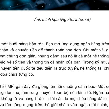
Ảnh minh họa (Nguồn: Internet)
một buổi sáng bận rộn. Bạn mở ứng dụng ngân hàng trên
nhắn và chuyển tiền để thanh toán hóa đơn. Chỉ mất vài gi
ưởng chừng đơn giản, nhưng đằng sau nó là cả một hệ thốn
o vệ số tiền và thông tin cá nhân của bạn. Trong kỷ nguy
huyển tiền quốc tế đều diễn ra trực tuyến, hệ thống tài c
 dọa chưa từng có.
 tế (IMF) gần đây đã gióng lên hồi chuông cảnh báo: Một 
ng domino, làm rung chuyển toàn bộ nền kinh tế. Ngân hàn
khổng lồ và hàng tỉ đô la tài sản, là mục tiêu hàng đầu c
ụ tấn công mạng trên thế giới nhắm vào ngành tài chính