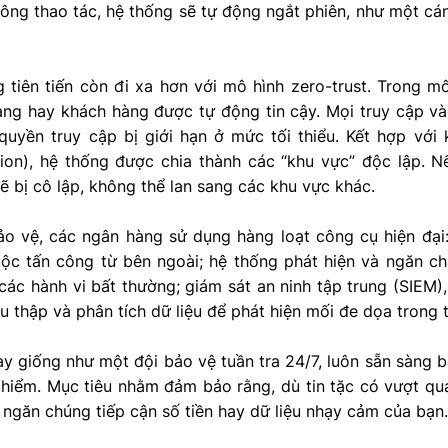
ông thao tác, hệ thống sẽ tự động ngắt phiên, như một cá
tiên tiến còn đi xa hơn với mô hình zero-trust. Trong mô
àng hay khách hàng được tự động tin cậy. Mọi truy cập v
à quyền truy cập bị giới hạn ở mức tối thiểu. Kết hợp vớ
ion), hệ thống được chia thành các “khu vực” độc lập. 
ẽ bị cô lập, không thể lan sang các khu vực khác.
o vệ, các ngân hàng sử dụng hàng loạt công cụ hiện đại
ộc tấn công từ bên ngoài; hệ thống phát hiện và ngăn c
các hành vi bất thường; giám sát an ninh tập trung (SIEM
hu thập và phân tích dữ liệu để phát hiện mối đe dọa trong t
y giống như một đội bảo vệ tuần tra 24/7, luôn sẵn sàng 
 hiểm. Mục tiêu nhằm đảm bảo rằng, dù tin tặc có vượt qu
 ngăn chúng tiếp cận số tiền hay dữ liệu nhạy cảm của bạn.