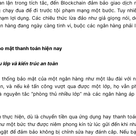
ian lận trong tích tắc, đến Blockchain đảm bảo giao dịch
ng chạy đua để đi trước tội phạm mạng một bước. Tuy nh
hạm lợi dụng. Các chiêu thức lừa đảo như giả giọng nói, d
 hàng đang ngày càng tinh vi, buộc các ngân hàng phải li
ảo mật thanh toán hiện nay
u lớp và kiến trúc an toàn
 thống bảo mật của một ngân hàng như một lâu đài với n
ản, và nếu kẻ tấn công vượt qua được một lớp, họ vẫn p
là nguyên tắc “phòng thủ nhiều lớp” mà các ngân hàng á
n thực hiện, dù là chuyển tiền qua ứng dụng hay thanh to
hư một bức thư được niêm phong kín từ lúc gửi đến khi nh
ngặt để đảm bảo không bị chỉnh sửa hay đánh cắp. Nếu b