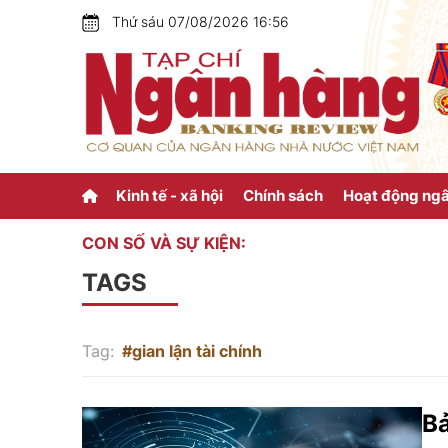
Thứ sáu 07/08/2026 16:56
Kinh tế - xã hội
Chính sách
Hoạt động ng
CON SỐ VÀ SỰ KIỆN:
TAGS
Tag:
#gian lận tài chính
Bả