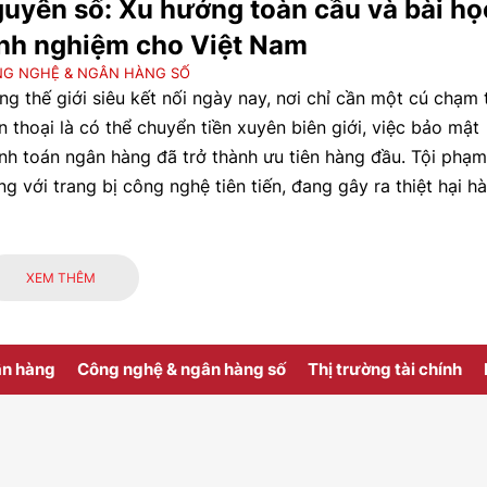
uyên số: Xu hướng toàn cầu và bài họ
nh nghiệm cho Việt Nam
G NGHỆ & NGÂN HÀNG SỐ
ng thế giới siêu kết nối ngày nay, nơi chỉ cần một cú chạm 
n thoại là có thể chuyển tiền xuyên biên giới, việc bảo mật
nh toán ngân hàng đã trở thành ưu tiên hàng đầu. Tội phạm
g với trang bị công nghệ tiên tiến, đang gây ra thiệt hại h
đô la trên toàn thế giới thông qua các vụ lừa đảo và tấn cô
g tinh vi. Tại Việt Nam, sự bùng nổ thanh toán kỹ thuật số
g thay đổi cách mọi người giao dịch, nhưng cũng đang mở
XEM THÊM
h cửa cho những rủi ro mới…
ân hàng
Công nghệ & ngân hàng số
Thị trường tài chính