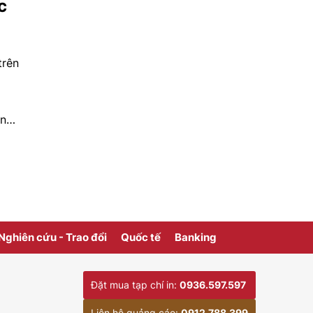
c
trên
àng
ng
 ra
Nghiên cứu - Trao đổi
Quốc tế
Banking
Đặt mua tạp chí in:
0936.597.597
Liên hệ quảng cáo:
0912.788.399