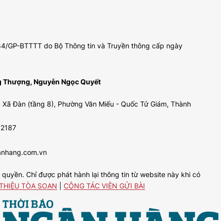
 484/GP-BTTTT do Bộ Thông tin và Truyền thông cấp ngày
ng Thượng, Nguyễn Ngọc Quyết
 Xã Đàn (tầng 8), Phường Văn Miếu - Quốc Tử Giám, Thành
92187
anhang.com.vn
uyền. Chỉ được phát hành lại thông tin từ website này khi có
 THIỆU TÒA SOẠN
|
CỘNG TÁC VIÊN GỬI BÀI