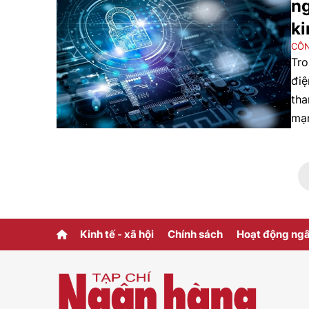
ng
ki
CÔN
Tro
điệ
tha
mạn
tỉ 
mạn
đan
cán
Kinh tế - xã hội
Chính sách
Hoạt động ng