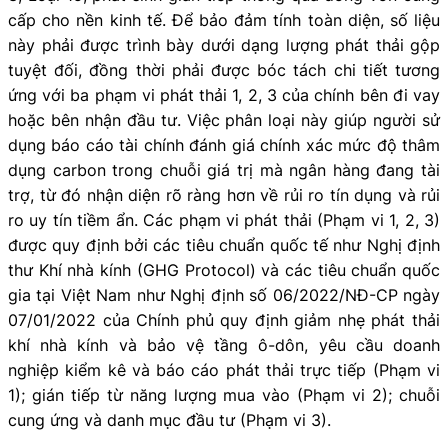
cấp cho nền kinh tế. Để bảo đảm tính toàn diện, số liệu
này phải được trình bày dưới dạng lượng phát thải gộp
tuyệt đối, đồng thời phải được bóc tách chi tiết tương
ứng với ba phạm vi phát thải 1, 2, 3 của chính bên đi vay
hoặc bên nhận đầu tư. Việc phân loại này giúp người sử
dụng báo cáo tài chính đánh giá chính xác mức độ thâm
dụng carbon trong chuỗi giá trị mà ngân hàng đang tài
trợ, từ đó nhận diện rõ ràng hơn về rủi ro tín dụng và rủi
ro uy tín tiềm ẩn. Các phạm vi phát thải (Phạm vi 1, 2, 3)
được quy định bởi các tiêu chuẩn quốc tế như Nghị định
thư Khí nhà kính (GHG Protocol) và các tiêu chuẩn quốc
gia tại Việt Nam như Nghị định số 06/2022/NĐ-CP ngày
07/01/2022 của Chính phủ quy định giảm nhẹ phát thải
khí nhà kính và bảo vệ tầng ô-dôn, yêu cầu doanh
nghiệp kiểm kê và báo cáo phát thải trực tiếp (Phạm vi
1); gián tiếp từ năng lượng mua vào (Phạm vi 2); chuỗi
cung ứng và danh mục đầu tư (Phạm vi 3).