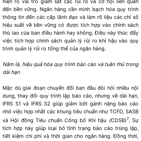
hiện rõ vai trò giám sát các rủi ro và cơ hội liên quan
đến bền vững. Ngân hàng cần minh bạch hóa quy trình
thông tin đến các cấp lãnh đạo và làm rõ liệu các chỉ số
hiệu suất về bền vững có được tích hợp vào chính sách
thù lao của ban điều hành hay không. Điều này thúc đẩy
việc tích hợp chính sách quản lý rủi ro khí hậu vào quy
trình quản lý rủi ro tổng thể của ngân hàng.
Năm là, hiệu quả hóa quy trình báo cáo và tuân thủ trong
dài hạn
Mặc dù giai đoạn chuyển đổi ban đầu đòi hỏi nhiều nội
dung, thay đổi quy trình lập báo cáo, nhưng về dài hạn,
IFRS S1 và IFRS S2 giúp giảm bớt gánh nặng báo cáo
nhờ việc hợp nhất các khung tiêu chuẩn như TCFD, SASB
7
và Hội đồng Tiêu chuẩn Công bố Khí hậu
(
CDSB)
. Sự
tích hợp này giúp loại bỏ tình trạng báo cáo trùng lặp,
tiết kiệm chi phí và thời gian cho ngân hàng. Đồng thời,