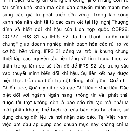
tài chính khô khan mà còn dần chuyển mình mạnh mẽ
sang các giá trị phát triển bền vững. Trong làn sóng
xanh hóa nền kinh tế từ các cam kết tại Hội nghị Thượng
đỉnh về biến đổi khí hậu của Liên hợp quốc COP26;
COP27, IFRS S1 và IFRS S2 đã trở thành "ngôn ngữ
chung" giúp doanh nghiệp minh bạch hóa các rủi ro và
cơ hội bền vững. IFRS S1 đóng vai trò là khung chung
thiết lập các nguyên tắc nền tảng về tính trung thực và
thận trọng, làm cơ sở tiền đề để IFRS S2 tập trung sâu
vào thuyết minh biến đổi khí hậu. Sự liên kết này được
hiện thực hóa qua bốn trụ cột đồng nhất gồm: Quản trị,
Chiến lược, Quản lý rủi ro và các Chỉ tiêu - Mục tiêu. Đặc
biệt đối với ngành Ngân hàng, thông tin về "phát thải
được tài trợ" không còn là báo cáo rời rạc mà phải là
một phần không thể tách rời của báo cáo tài chính, sử
dụng chung dữ liệu và nơi nhận báo cáo. Tại Việt Nam,
việc bắt đầu áp dụng các chuẩn mực này không chỉ là