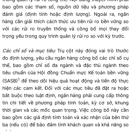
bao gồm các tham số, nguồn dữ liệu và phương pháp
đánh giá (định tính hoặc định lượng). Ngoài ra, ngân
hàng cần giải thích cách thức ưu tiên rủi ro bền vững so
với các rủi ro truyền thống và công bố mọi thay đổi
trọng yếu trong quy trình quản lý rủi ro so với kỳ trước.
Các chỉ số và mục tiêu:
Trụ cột này đóng vai trò thước
đo định lượng, yêu cầu ngân hàng công bố các chỉ số cụ
thể, bao gồm chỉ số đa ngành và đặc thù ngành theo
tiêu chuẩn của Hội đồng Chuẩn mực Kế toán bền vững
1
(SASB)
để theo dõi hiệu quả hoạt động và tiến độ thực
hiện các cam kết. Đối với các mục tiêu đã đặt ra hoặc
bắt buộc theo luật định, ngân hàng phải cung cấp thông
tin chi tiết về phương pháp tính toán, kỳ cơ sở, khung
thời gian và các mốc quan trọng. Việc công bố này cần
bao gồm các giả định tính toán và xác nhận của bên thứ
ba (nếu có) để bảo đảm tính khách quan và khả năng so