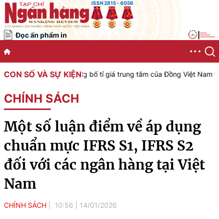
ISSN 2815 - 6056
Đọc ấn phẩm in
|
CON SỐ VÀ SỰ KIỆN:
ệt Nam công bố tỉ giá trung tâm của Đồng Việt Nam với Đô la Mỹ, áp
CHÍNH SÁCH
Một số luận điểm về áp dụng
chuẩn mực IFRS S1, IFRS S2
đối với các ngân hàng tại Việt
Nam
CHÍNH SÁCH
10:56
|
14/01/2026