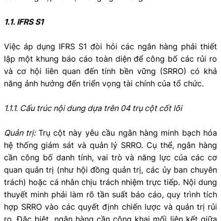
1.1. IFRS S1
Việc áp dụng IFRS S1 đòi hỏi các ngân hàng phải thiết
lập một khung báo cáo toàn diện để công bố các rủi ro
và cơ hội liên quan đến tính bền vững (SRRO) có khả
năng ảnh hưởng đến triển vọng tài chính của tổ chức.
1.1.1. Cấu trúc nội dung dựa trên 04 trụ cột cốt lõi
Quản trị:
Trụ cột này yêu cầu ngân hàng minh bạch hóa
hệ thống giám sát và quản lý SRRO. Cụ thể, ngân hàng
cần công bố danh tính, vai trò và năng lực của các cơ
quan quản trị (như hội đồng quản trị, các ủy ban chuyên
trách) hoặc cá nhân chịu trách nhiệm trực tiếp. Nội dung
thuyết minh phải làm rõ tần suất báo cáo, quy trình tích
hợp SRRO vào các quyết định chiến lược và quản trị rủi
ro. Đặc biệt, ngân hàng cần công khai mối liên kết giữa