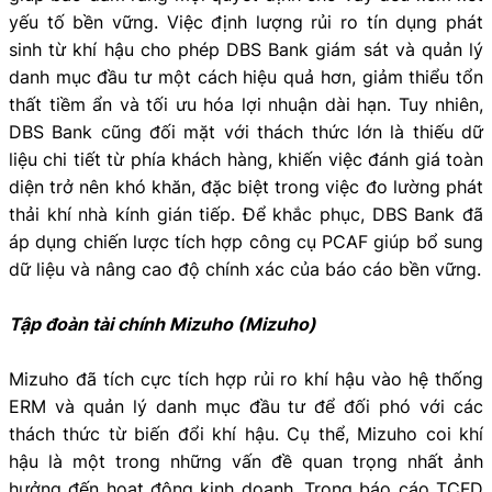
yếu tố bền vững. Việc định lượng rủi ro tín dụng phát
sinh từ khí hậu cho phép DBS Bank giám sát và quản lý
danh mục đầu tư một cách hiệu quả hơn, giảm thiểu tổn
thất tiềm ẩn và tối ưu hóa lợi nhuận dài hạn. Tuy nhiên,
DBS Bank cũng đối mặt với thách thức lớn là thiếu dữ
liệu chi tiết từ phía khách hàng, khiến việc đánh giá toàn
diện trở nên khó khăn, đặc biệt trong việc đo lường phát
thải khí nhà kính gián tiếp. Để khắc phục, DBS Bank đã
áp dụng chiến lược tích hợp công cụ PCAF giúp bổ sung
dữ liệu và nâng cao độ chính xác của báo cáo bền vững.
Tập đoàn tài chính Mizuho (Mizuho)
Mizuho đã tích cực tích hợp rủi ro khí hậu vào hệ thống
ERM và quản lý danh mục đầu tư để đối phó với các
thách thức từ biến đổi khí hậu. Cụ thể, Mizuho coi khí
hậu là một trong những vấn đề quan trọng nhất ảnh
hưởng đến hoạt động kinh doanh. Trong báo cáo TCFD