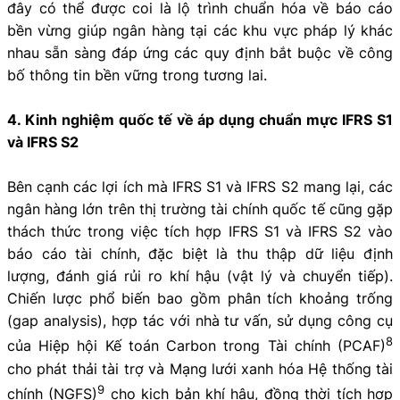
đây có thể được coi là lộ trình chuẩn hóa về báo cáo
bền vừng giúp ngân hàng tại các khu vực pháp lý khác
nhau sẵn sàng đáp ứng các quy định bắt buộc về công
bố thông tin bền vững trong tương lai.
4. Kinh nghiệm quốc tế về áp dụng chuẩn mực IFRS S1
và IFRS S2
Bên cạnh các lợi ích mà IFRS S1 và IFRS S2 mang lại, các
ngân hàng lớn trên thị trường tài chính quốc tế cũng gặp
thách thức trong việc tích hợp IFRS S1 và IFRS S2 vào
báo cáo tài chính, đặc biệt là thu thập dữ liệu định
lượng, đánh giá rủi ro khí hậu (vật lý và chuyển tiếp).
Chiến lược phổ biến bao gồm phân tích khoảng trống
(gap analysis), hợp tác với nhà tư vấn, sử dụng công cụ
8
của Hiệp hội Kế toán Carbon trong Tài chính (PCAF)
cho phát thải tài trợ và Mạng lưới xanh hóa Hệ thống tài
9
chính (NGFS)
cho kịch bản khí hậu, đồng thời tích hợp