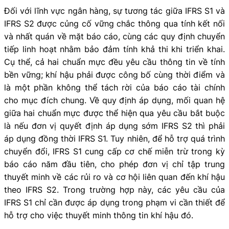
Đối với lĩnh vực ngân hàng, sự tương tác giữa IFRS S1 và
IFRS S2 được củng cố vững chắc thông qua tính kết nối
và nhất quán về mặt báo cáo, cùng các quy định chuyển
tiếp linh hoạt nhằm bảo đảm tính khả thi khi triển khai.
Cụ thể, cả hai chuẩn mực đều yêu cầu thông tin về tính
bền vững; khí hậu phải được công bố cùng thời điểm và
là một phần không thể tách rời của báo cáo tài chính
cho mục đích chung. Về quy định áp dụng, mối quan hệ
giữa hai chuẩn mực được thể hiện qua yêu cầu bắt buộc
là nếu đơn vị quyết định áp dụng sớm IFRS S2 thì phải
áp dụng đồng thời IFRS S1. Tuy nhiên, để hỗ trợ quá trình
chuyển đổi, IFRS S1 cung cấp cơ chế miễn trừ trong kỳ
báo cáo năm đầu tiên, cho phép đơn vị chỉ tập trung
thuyết minh về các rủi ro và cơ hội liên quan đến khí hậu
theo IFRS S2. Trong trường hợp này, các yêu cầu của
IFRS S1 chỉ cần được áp dụng trong phạm vi cần thiết để
hỗ trợ cho việc thuyết minh thông tin khí hậu đó.