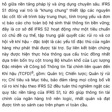
hỗ giữa nền tảng pháp lý và ứng dụng chuyên sâu. IFRS
S1 đóng vai trò là "khung chung" thiết lập các nguyên
tắc cốt lõi về trình bày trung thực, tính trọng yếu và đơn
vị báo cáo cho toàn bộ hệ sinh thái thông tin bền vững;
đây là cơ sở để IFRS S2 hoạt động như một tiêu chuẩn
có chủ đề cụ thể, tập trung giải quyết các rủi ro và cơ
hội về khí hậu - đặc biệt là các yếu tố đặc thù của ngân
hàng như phát thải được tài trợ. Sự liên kết biện chứng
này được hiện thực hóa thông qua cấu trúc đồng nhất
dựa trên bốn trụ cột trong Bộ khuôn khổ của Lực lượng
Đặc nhiệm về Công bố Thông tin Tài chính liên quan đến
6
Khí hậu
(
TCFD)
, gồm: Quản trị; Chiến lược; Quản lý rủi
ro; Chỉ tiêu và Mục tiêu, bảo đảm rằng mọi công bố về
rủi ro khí hậu theo IFRS S2 đều tuân thủ nghiêm ngặt các
quy tắc nền tảng của IFRS S1, từ đó giúp thông tin tài
chính của ngân hàng trở nên logic, nhất quán và đạt
được tính so sánh cao trên phạm vi toàn cầu.