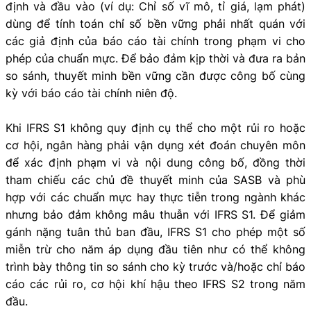
định và đầu vào (ví dụ: Chỉ số vĩ mô, tỉ giá, lạm phát)
dùng để tính toán chỉ số bền vững phải nhất quán với
các giả định của báo cáo tài chính trong phạm vi cho
phép của chuẩn mực. Để bảo đảm kịp thời và đưa ra bản
so sánh, thuyết minh bền vững cần được công bố cùng
kỳ với báo cáo tài chính niên độ.
Khi IFRS S1 không quy định cụ thể cho một rủi ro hoặc
cơ hội, ngân hàng phải vận dụng xét đoán chuyên môn
để xác định phạm vi và nội dung công bố, đồng thời
tham chiếu các chủ đề thuyết minh của SASB và phù
hợp với các chuẩn mực hay thực tiễn trong ngành khác
nhưng bảo đảm không mâu thuẫn với IFRS S1. Để giảm
gánh nặng tuân thủ ban đầu, IFRS S1 cho phép một số
miễn trừ cho năm áp dụng đầu tiên như có thể không
trình bày thông tin so sánh cho kỳ trước và/hoặc chỉ báo
cáo các rủi ro, cơ hội khí hậu theo IFRS S2 trong năm
đầu.