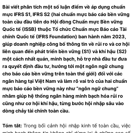
Bài viết phân tích một số luận điểm về áp dụng chuẩn
mực IFRS S1, IFRS S2 (hai chuẩn mực báo cáo bền vững
toàn cầu đầu tiên do Hội đồng Chuẩn mực Bền vững
Quốc tế (ISSB) thuộc Tổ chức Chuẩn mực Báo cáo Tài
chính Quốc tế (IFRS Foundation) ban hành năm 2023,
giúp doanh nghiệp công bố thông tin về rủi ro và cơ hội
liên quan đến phát triển bền vững (S1) và khí hậu (S2)
một cách nhất quán, minh bạch, hỗ trợ nhà đầu tư đưa
ra quyết định đầu tư, hướng tới một ngôn ngữ chung
cho báo cáo bền vững trên toàn thế giới) đối với các
ngân hàng tại Việt Nam và làm rõ vai trò của hai chuẩn
mực báo cáo bền vững này như “ngôn ngữ chung”
nhằm giúp hệ thống ngân hàng minh bạch hóa rủi ro
cũng như cơ hội khí hậu, từng bước hội nhập sâu vào
dòng chảy tài chính toàn cầu.
Tóm tắt:
Trong bối cảnh hội nhập kinh tế toàn cầu, việc
minh bạch thông tin không chỉ dừng lại ở những con số