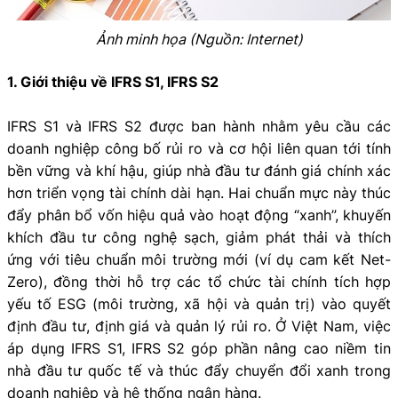
Ảnh minh họa (Nguồn: Internet)
1. Giới thiệu về IFRS S1, IFRS S2
IFRS S1 và IFRS S2 được ban hành nhằm yêu cầu các
doanh nghiệp công bố rủi ro và cơ hội liên quan tới tính
bền vững và khí hậu, giúp nhà đầu tư đánh giá chính xác
hơn triển vọng tài chính dài hạn. Hai chuẩn mực này thúc
đẩy phân bổ vốn hiệu quả vào hoạt động “xanh”, khuyến
khích đầu tư công nghệ sạch, giảm phát thải và thích
ứng với tiêu chuẩn môi trường mới (ví dụ cam kết Net-
Zero), đồng thời hỗ trợ các tổ chức tài chính tích hợp
yếu tố ESG (môi trường, xã hội và quản trị) vào quyết
định đầu tư, định giá và quản lý rủi ro. Ở Việt Nam, việc
áp dụng IFRS S1, IFRS
S2 góp phần nâng cao niềm tin
nhà đầu tư quốc tế và thúc đẩy chuyển đổi xanh trong
doanh nghiệp và hệ thống ngân hàng.