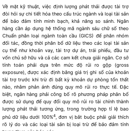
Về mặt kỹ thuật, việc định lượng phát thải được tài trợ
đòi hỏi sự chi tiết hóa theo cấu trúc ngành và loại tài sản
để bảo đảm tính minh bạch, khả năng so sánh. Ngân
hàng cần áp dụng hệ thống mã ngành sáu chữ số theo
Chuẩn phân loại ngành toàn cầu (GICS) để phân nhóm
đối tác, đồng thời phân bổ dữ liệu theo các loại tài sản
cụ thể như khoản vay, tài trợ dự án, trái phiếu, đầu tư
vốn chủ sở hữu và cả các cam kết chưa giải ngân. Cơ sở
tính toán phải dựa trên mức độ rủi ro gộp (gross
exposure), được xác định bằng giá trị ghi sổ của khoản
tài trợ trước khi trừ đi bất kỳ khoản dự phòng tổn thất
nào, nhằm phản ánh đúng quy mô rủi ro thực tế. Đặc
biệt, ngân hàng phải công bố rõ phương pháp phân bổ
được sử dụng để quy đổi quy mô rủi ro tài chính thành
lượng phát thải tương ứng, trong trường hợp tỉ lệ bao
4
phủ dữ liệu dưới 100%
, đơn vị bắt buộc phải giải thích
rõ lý do và các loại tài sản bị loại trừ để bảo đảm tính