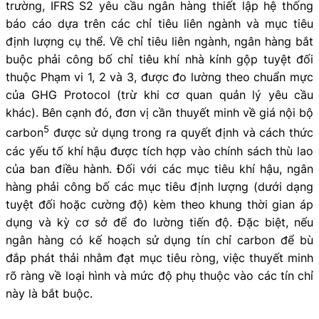
trường, IFRS S2 yêu cầu ngân hàng thiết lập hệ thống
báo cáo dựa trên các chỉ tiêu liên ngành và mục tiêu
định lượng cụ thể. Về chỉ tiêu liên ngành, ngân hàng bắt
buộc phải công bố chỉ tiêu khí nhà kính gộp tuyệt đối
thuộc Phạm vi 1, 2 và 3, được đo lường theo chuẩn mực
của GHG Protocol (trừ khi cơ quan quản lý yêu cầu
khác). Bên cạnh đó, đơn vị cần thuyết minh về giá nội bộ
5
carbon
được sử dụng trong ra quyết định và cách thức
các yếu tố khí hậu được tích hợp vào chính sách thù lao
của ban điều hành. Đối với các mục tiêu khí hậu, ngân
hàng phải công bố các mục tiêu định lượng (dưới dạng
tuyệt đối hoặc cường độ) kèm theo khung thời gian áp
dụng và kỳ cơ sở để đo lường tiến độ. Đặc biệt, nếu
ngân hàng có kế hoạch sử dụng tín chỉ carbon để bù
đắp phát thải nhằm đạt mục tiêu ròng, việc thuyết minh
rõ ràng về loại hình và mức độ phụ thuộc vào các tín chỉ
này là bắt buộc.