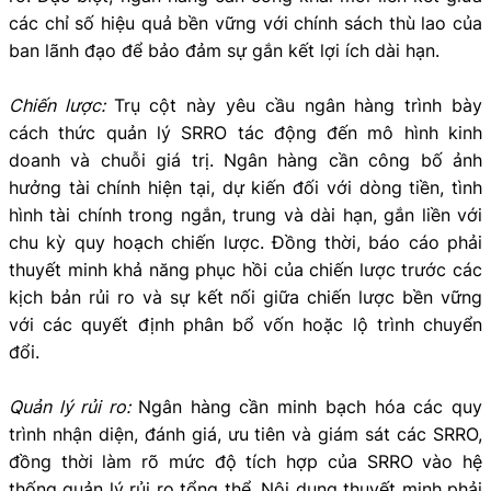
các chỉ số hiệu quả bền vững với chính sách thù lao của
ban lãnh đạo để bảo
đảm sự gắn kết lợi ích dài hạn.
Chiến lược:
Trụ cột này yêu cầu ngân hàng trình bày
cách thức quản lý SRRO tác động đến mô hình kinh
doanh và chuỗi giá trị. Ngân hàng cần công bố ảnh
hưởng tài chính hiện tại, dự kiến đối với dòng tiền, tình
hình tài chính trong ngắn, trung và dài hạn, gắn liền với
chu kỳ quy hoạch chiến lược. Đồng thời, báo cáo phải
thuyết minh khả năng phục hồi của chiến lược trước các
kịch bản rủi ro và sự kết nối giữa chiến lược bền vững
với các quyết định phân bổ vốn hoặc lộ trình chuyển
đổi.
Quản lý rủi ro:
Ngân hàng cần minh bạch hóa các quy
trình nhận diện, đánh giá, ưu tiên và giám sát các SRRO,
đồng thời làm rõ mức độ tích hợp của SRRO vào hệ
thống quản lý rủi ro tổng thể. Nội dung thuyết minh phải