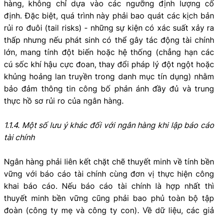
hàng, không chỉ dựa vào các ngưỡng định lượng cố
định. Đặc biệt, quá trình này phải bao quát các kịch bản
rủi ro đuôi (tail risks) - những sự kiện có xác suất xảy ra
thấp nhưng nếu phát sinh có thể gây tác động tài chính
lớn, mang tính đột biến hoặc hệ thống (chẳng hạn các
cú sốc khí hậu cực đoan, thay đổi pháp lý đột ngột hoặc
khủng hoảng lan truyền trong danh mục tín dụng) nhằm
bảo đảm thông tin công bố phản ánh đầy đủ và trung
thực hồ sơ rủi ro của ngân hàng.
1.1.4. Một số lưu ý khác đối với ngân hàng khi lập báo cáo
tài chính
Ngân hàng phải liên kết chặt chẽ thuyết minh về tính bền
vững với báo cáo tài chính cùng đơn vị thực hiện công
khai báo cáo. Nếu báo cáo tài chính là hợp nhất thì
thuyết minh bền vững cũng phải bao phủ toàn bộ tập
đoàn (công ty mẹ và công ty con). Về dữ liệu, các giả