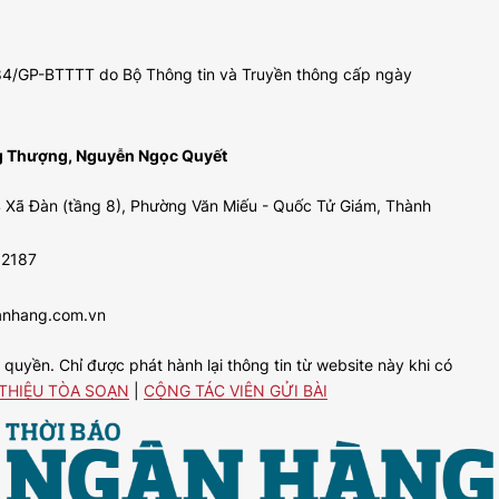
 484/GP-BTTTT do Bộ Thông tin và Truyền thông cấp ngày
ng Thượng, Nguyễn Ngọc Quyết
 Xã Đàn (tầng 8), Phường Văn Miếu - Quốc Tử Giám, Thành
92187
anhang.com.vn
uyền. Chỉ được phát hành lại thông tin từ website này khi có
 THIỆU TÒA SOẠN
|
CỘNG TÁC VIÊN GỬI BÀI