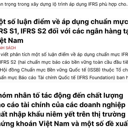
n trọng trong xây dựng lộ trình áp dụng IFRS phù hợp cho
n hàng Nhà nước Việt Nam (NHNN), nhằm nâng cao minh
h tài chính, năng lực quản trị và hiệu quả điều hành chính 
t số luận điểm về áp dụng chuẩn mự
 tệ.
RS S1, IFRS S2 đối với các ngân hàng t
iệt Nam
NH SÁCH
 viết phân tích một số luận điểm về áp dụng chuẩn mực IF
 IFRS S2 (hai chuẩn mực báo cáo bền vững toàn cầu đầu ti
Hội đồng Chuẩn mực Bền vững Quốc tế (ISSB) thuộc Tổ c
ẩn mực Báo cáo Tài chính Quốc tế (IFRS Foundation) ban 
 2023, giúp doanh nghiệp công bố thông tin về rủi ro và 
 liên quan đến phát triển bền vững (S1) và khí hậu (S2) một
óm nhân tố tác động đến chất lượng
h nhất quán, minh bạch, hỗ trợ nhà đầu tư đưa ra quyết đị
o cáo tài chính của các doanh nghiệp
 tư, hướng tới một ngôn ngữ chung cho báo cáo bền vững
ất nhập khẩu niêm yết trên thị trường
n toàn thế giới) đối với các ngân hàng tại Việt Nam và làm 
ứng khoán Việt Nam và một số đề xuấ
 trò của hai chuẩn mực báo cáo bền vững này như “ngôn n