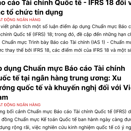
o cáo Tài chính Quốc tế - IFRS 18 đối 
c tổ chức tín dụng
ẠT ĐỘNG NGÂN HÀNG
 viết phân tích một số luận điểm áp dụng Chuẩn mực Báo 
 chính Quốc tế (IFRS) 18; trong đó, đề cập đến những hạn c
 Chuẩn mực Trình bày Báo cáo Tài chính (IAS 1) - Chuẩn m
c thay thế bởi IFRS 18, các điểm mới của IFRS 18 và một s
 ý khi áp dụng đối với các tổ chức tín dụng.
 dụng Chuẩn mực Báo cáo Tài chính
ốc tế tại ngân hàng trung ương: Xu
ớng quốc tế và khuyến nghị đối với Vi
am
ẠT ĐỘNG NGÂN HÀNG
ng bối cảnh Chuẩn mực Báo cáo Tài chính Quốc tế (IFRS) 
 đồng Chuẩn mực Kế toán Quốc tế ban hành ngày càng đư
dụng rộng rãi, việc nghiên cứu kinh nghiệm quốc tế có ý ng