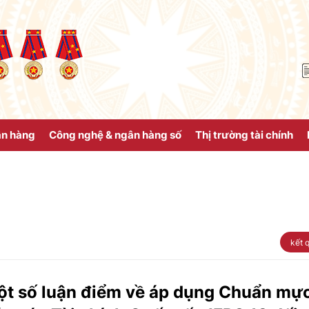
ân hàng
Công nghệ & ngân hàng số
Thị trường tài chính
kết 
t số luận điểm về áp dụng Chuẩn mự