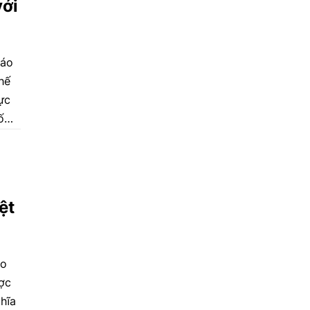
với
cáo
hế
ực
ố
ệt
do
ợc
hĩa