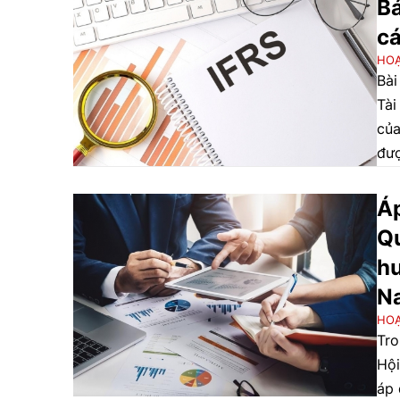
Bá
cá
HO
Bài
Tài
của
đượ
lưu
Áp
Qu
hư
N
HO
Tro
Hội
áp 