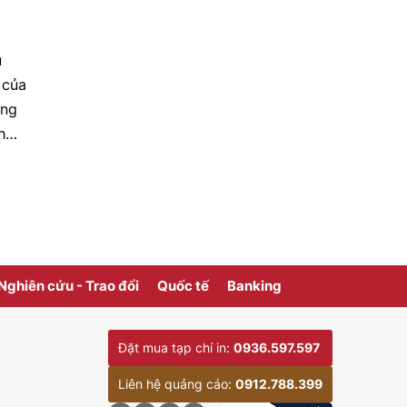
ũng
u
 của
ứng
h
hân
ấy
ởng
ệp
ể
Nghiên cứu - Trao đổi
Quốc tế
Banking
rong
ch
Đặt mua tạp chí in:
0936.597.597
ết
Liên hệ quảng cáo:
0912.788.399