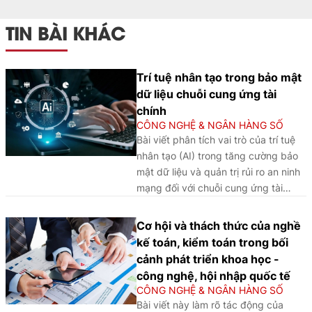
TIN BÀI KHÁC
Trí tuệ nhân tạo trong bảo mật
dữ liệu chuỗi cung ứng tài
chính
CÔNG NGHỆ & NGÂN HÀNG SỐ
Bài viết phân tích vai trò của trí tuệ
nhân tạo (AI) trong tăng cường bảo
mật dữ liệu và quản trị rủi ro an ninh
mạng đối với chuỗi cung ứng tài
chính (Financial Supply Chain - FSC)
trong ngành Ngân hàng, qua đó làm
Cơ hội và thách thức của nghề
rõ những lợi ích, thách thức và hàm ý
kế toán, kiểm toán trong bối
nhằm nâng cao hiệu quả ứng dụng
cảnh phát triển khoa học -
AI trong bối cảnh chuyển đổi số.
công nghệ, hội nhập quốc tế
CÔNG NGHỆ & NGÂN HÀNG SỐ
Bài viết này làm rõ tác động của