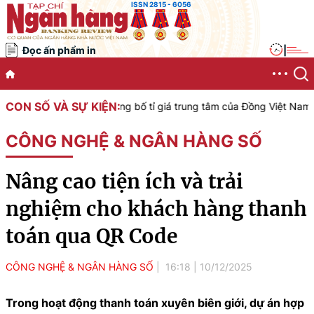
ISSN 2815 - 6056
Đọc ấn phẩm in
|
CON SỐ VÀ SỰ KIỆN:
t Nam công bố tỉ giá trung tâm của Đồng Việt Nam với Đô la Mỹ, áp 
CÔNG NGHỆ & NGÂN HÀNG SỐ
Nâng cao tiện ích và trải
nghiệm cho khách hàng thanh
toán qua QR Code
CÔNG NGHỆ & NGÂN HÀNG SỐ
16:18
|
10/12/2025
Trong hoạt động thanh toán xuyên biên giới, dự án hợp