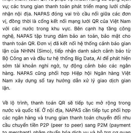
vụ; các trung gian thanh toán phát triển mạng lưới chấp
nhận nội địa. NAPAS đóng vai trò cầu nối giữa các đơn
vị, đồng thời là cổng kết nối mạng lưới QR của Việt Nam
với các nước trong khu vực. Bên cạnh hạ tầng công
nghệ, NAPAS tập trung đảm bảo an toàn, bảo mật cho
thanh toán QR. Đơn vị đã kết nối hệ thống cảnh báo gian
lận của NHNN (Simo), tiếp nhận danh sách cảnh báo từ
Bộ Công an và đầu tư hệ thống Big Data, AI để phát hiện
sớm tài khoản nghi ngờ, tự động cảnh báo các ngân
hàng. NAPAS cũng phối hợp Hiệp hội Ngân hàng Việt
Nam xây dựng sổ tay hướng dẫn xử lý giao dịch gian
lận.
Về lộ trình, thanh toán QR sẽ tiếp tục mở rộng trong
nước và quốc tế. Ở nội địa, NAPAS cần tiếp tục phối hợp
các ngân hàng và trung gian thanh toán chuyển đổi nhu
cầu chuyển tiền P2P (peer to peer) sang P2M (payment
to merchant) nhằm chuẩn hóa dịch vụ và hỗ trợ cơ quan