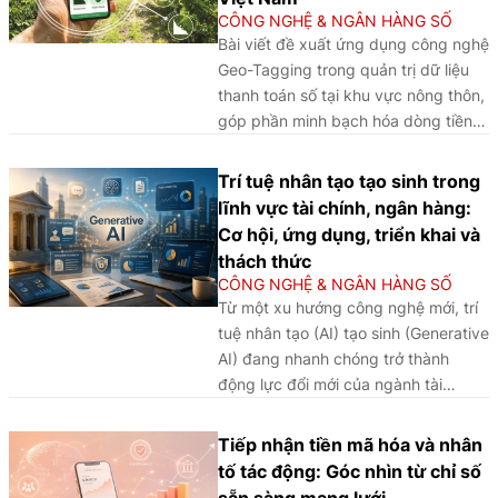
phân tích nhận diện ba yếu tố cốt lõi:
CÔNG NGHỆ & NGÂN HÀNG SỐ
Hạ tầng và năng suất hệ thống; đổi
Bài viết đề xuất ứng dụng công nghệ
mới sáng tạo và hệ sinh thái cộng
Geo-Tagging trong quản trị dữ liệu
sinh; thể chế và khung pháp lý thông
thanh toán số tại khu vực nông thôn,
minh. Kết quả cho thấy chuyển đổi
góp phần minh bạch hóa dòng tiền,
số có lợi suất biên giảm dần, vai trò
nâng cao hiệu quả điều hành chính
điều tiết quyết định thuộc về khung
sách tài chính toàn diện, đồng thời
Trí tuệ nhân tạo tạo sinh trong
pháp lý thông minh tích tụ không
tạo nền tảng phát triển hệ sinh thái
lĩnh vực tài chính, ngân hàng:
gian địa lý được tái định nghĩa theo
thanh toán số an toàn, hiện đại và
Cơ hội, ứng dụng, triển khai và
mật độ dữ liệu, nhân lực số và năng
bền vững tại Việt Nam.
thách thức
lực xuất khẩu tiêu chuẩn công nghệ.
CÔNG NGHỆ & NGÂN HÀNG SỐ
Từ phân tích kinh nghiệm của các
Từ một xu hướng công nghệ mới, trí
IFC trên, bài viết đưa ra các bài học
tuệ nhân tạo (AI) tạo sinh (Generative
và hàm ý chính sách cho Việt Nam.
AI) đang nhanh chóng trở thành
động lực đổi mới của ngành tài
chính, ngân hàng, mở ra nhiều cơ hội
nhưng cũng đặt ra không ít thách
Tiếp nhận tiền mã hóa và nhân
thức trong quá trình triển khai và
tố tác động: Góc nhìn từ chỉ số
quản trị.
sẵn sàng mạng lưới