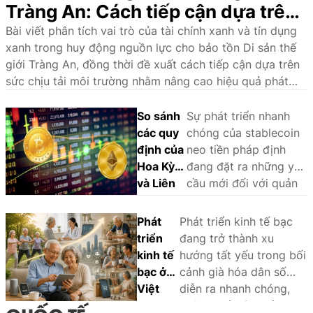
Tràng An: Cách tiếp cận dựa trên
sức chịu tải môi trường
Bài viết phân tích vai trò của tài chính xanh và tín dụng
xanh trong huy động nguồn lực cho bảo tồn Di sản thế
giới Tràng An, đồng thời đề xuất cách tiếp cận dựa trên
sức chịu tải môi trường nhằm nâng cao hiệu quả phát
triển bền vững.
So sánh
Sự phát triển nhanh
các quy
chóng của stablecoin
định của
neo tiền pháp định
Hoa Kỳ
đang đặt ra những yêu
và Liên
cầu mới đối với quản
minh
lý nhà nước và khuôn
châu Âu
khổ pháp lý. Thông
Phát
Phát triển kinh tế bạc
đối với
qua phân tích và so
triển
đang trở thành xu
stablecoin
sánh kinh nghiệm
kinh tế
hướng tất yếu trong bối
neo tiền
quốc tế, bài viết làm
bạc ở
cảnh già hóa dân số
pháp
rõ các vấn đề pháp lý
Việt
diễn ra nhanh chóng,
định:
cốt lõi, đồng thời đề
Nam:
không chỉ góp phần