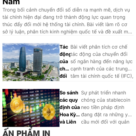
Nam
Trong bối cảnh chuyển đổi số diễn ra mạnh mẽ, dịch vụ
tài chính hiện đại đang trở thành động lực quan trọng
thúc đẩy đổi mới hệ thống tài chính. Bài viết làm rõ cơ
sở lý luận, phân tích kinh nghiệm quốc tế và đề xuất một
số giải pháp nhằm phát triển hệ sinh thái dịch vụ tài
chính hiện đại tại Việt Nam.
Tác
Bài viết phân tích cơ chế
động
tác động của chuyển đổi
của
số ngân hàng đến năng lực
chuyển
cạnh tranh của các trung
đổi
tâm tài chính quốc tế (IFC),
số
sử dụng phương pháp
ngân
phân tích so sánh định tính
So sánh
Sự phát triển nhanh
hàng
(QCA) trên một số trường
các quy
chóng của stablecoin
đến
hợp tại châu Á - Thái Bình
định của
neo tiền pháp định
năng
Dương là Singapore, Hồng
Hoa Kỳ
đang đặt ra những yêu
lực
Kông, Tokyo, Thượng Hải,
và Liên
cầu mới đối với quản
cạnh
Seoul và Sydney. Khung
minh
lý nhà nước và khuôn
ẤN PHẨM IN
tranh
phân tích nhận diện ba yếu