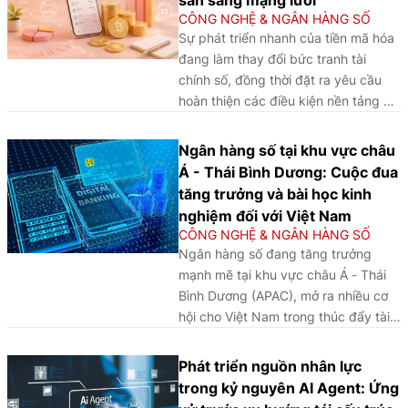
CÔNG NGHỆ & NGÂN HÀNG SỐ
Sự phát triển nhanh của tiền mã hóa
đang làm thay đổi bức tranh tài
chính số, đồng thời đặt ra yêu cầu
hoàn thiện các điều kiện nền tảng và
khuôn khổ quản trị để thúc đẩy sự
phát triển an toàn, bền vững.
Ngân hàng số tại khu vực châu
Á - Thái Bình Dương: Cuộc đua
tăng trưởng và bài học kinh
nghiệm đối với Việt Nam
CÔNG NGHỆ & NGÂN HÀNG SỐ
Ngân hàng số đang tăng trưởng
mạnh mẽ tại khu vực châu Á - Thái
Bình Dương (APAC), mở ra nhiều cơ
hội cho Việt Nam trong thúc đẩy tài
chính toàn diện và chuyển đổi số
ngành Ngân hàng, đồng thời đặt ra
Phát triển nguồn nhân lực
yêu cầu hoàn thiện khung pháp lý,
trong kỷ nguyên AI Agent: Ứng
tăng cường an ninh dữ liệu và phát