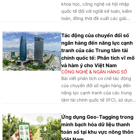
khoa học, công nghệ và hội nhập
quốc tế đối với nghề kế toán, kiểm
toán, đồng thời đề xuất các giải
pháp đổi mới đào tạo và nâng cao
chất lượng nguồn nhân lực trong bối
Tác động của chuyển đổi số
cảnh chuyển đổi số.
ngân hàng đến năng lực cạnh
tranh của các Trung tâm tài
chính quốc tế: Phân tích vĩ mô
và hàm ý cho Việt Nam
CÔNG NGHỆ & NGÂN HÀNG SỐ
Bài viết phân tích cơ chế tác động
của chuyển đổi số ngân hàng đến
năng lực cạnh tranh của các trung
tâm tài chính quốc tế (IFC), sử dụng
phương pháp phân tích so sánh định
tính (QCA) trên một số trường hợp tại
Ứng dụng Geo-Tagging trong
châu Á - Thái Bình Dương là
minh bạch hóa dữ liệu thanh
Singapore, Hồng Kông, Tokyo,
toán số tại khu vực nông thôn
Thượng Hải, Seoul và Sydney. Khung
Việt Nam