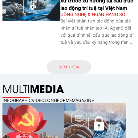
xử trước xu hướng tái cấu trúc
triển hệ sinh thái tài chính số theo
lao động trí tuệ tại Việt Nam
hướng bền vững.
CÔNG NGHỆ & NGÂN HÀNG SỐ
Bài viết phân tích tác động của tác
nhân trí tuệ nhân tạo (AI Agent) đối
với quá trình tái cấu trúc lao động trí
tuệ và yêu cầu kỹ năng trong nền
kinh tế số, đồng thời đề xuất các
định hướng phát triển nguồn nhân
lực tại Việt Nam nhằm nâng cao
XEM THÊM
năng lực cộng tác với trí tuệ nhân
tạo (AI), thích ứng với chuyển đổi số
MEDIA
MULTI
và tăng cường năng lực cạnh tranh
trong kỷ nguyên AI.
INFOGRAPHIC
VIDEO
LONGFORM
EMAGAZINE