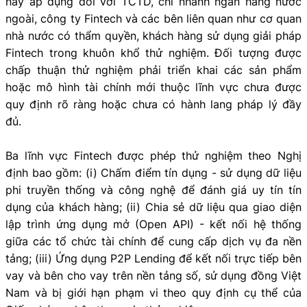
này áp dụng đối với TCTD, chi nhánh ngân hàng nước
ngoài, công ty Fintech và các bên liên quan như cơ quan
nhà nước có thẩm quyền, khách hàng sử dụng giải pháp
Fintech trong khuôn khổ thử nghiệm. Đối tượng được
chấp thuận thử nghiệm phải triển khai các sản phẩm
hoặc mô hình tài chính mới thuộc lĩnh vực chưa được
quy định rõ ràng hoặc chưa có hành lang pháp lý đầy
đủ.
Ba lĩnh vực Fintech được phép thử nghiệm theo Nghị
định bao gồm: (i) Chấm điểm tín dụng - sử dụng dữ liệu
phi truyền thống và công nghệ để đánh giá uy tín tín
dụng của khách hàng; (ii) Chia sẻ dữ liệu qua giao diện
lập trình ứng dụng mở (Open API) - kết nối hệ thống
giữa các tổ chức tài chính để cung cấp dịch vụ đa nền
tảng; (iii) Ứng dụng P2P Lending để kết nối trực tiếp bên
vay và bên cho vay trên nền tảng số, sử dụng đồng Việt
Nam và bị giới hạn phạm vi theo quy định cụ thể của