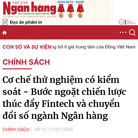
ISSN 2815 - 6056
Đọc ấn phẩm in
|
CON SỐ VÀ SỰ KIỆN:
iệt Nam công bố tỉ giá trung tâm của Đồng Việt Nam với Đô la Mỹ, á
CHÍNH SÁCH
Cơ chế thử nghiệm có kiểm
soát - Bước ngoặt chiến lược
thúc đẩy Fintech và chuyển
đổi số ngành Ngân hàng
CHÍNH SÁCH
06:15
|
11/07/2025