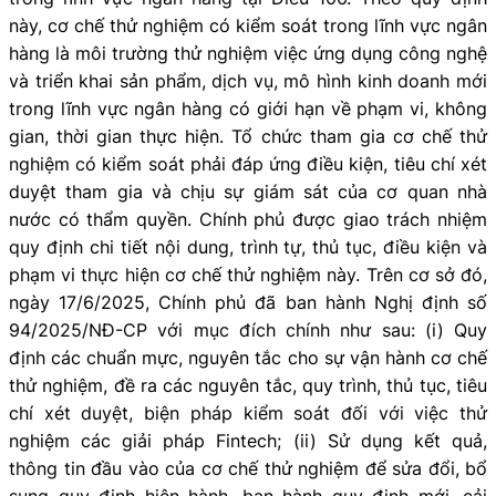
này, cơ chế thử nghiệm có kiểm soát trong lĩnh vực ngân
hàng là môi trường thử nghiệm việc ứng dụng công nghệ
và triển khai sản phẩm, dịch vụ, mô hình kinh doanh mới
trong lĩnh vực ngân hàng có giới hạn về phạm vi, không
gian, thời gian thực hiện. Tổ chức tham gia cơ chế thử
nghiệm có kiểm soát phải đáp ứng điều kiện, tiêu chí xét
duyệt tham gia và chịu sự giám sát của cơ quan nhà
nước có thẩm quyền. Chính phủ được giao trách nhiệm
quy định chi tiết nội dung, trình tự, thủ tục, điều kiện và
phạm vi thực hiện cơ chế thử nghiệm này. Trên cơ sở đó,
ngày 17/6/2025, Chính phủ đã ban hành Nghị định số
94/2025/NĐ-CP với mục đích chính như sau: (i) Quy
định các chuẩn mực, nguyên tắc cho sự vận hành cơ chế
thử nghiệm, đề ra các nguyên tắc, quy trình, thủ tục, tiêu
chí xét duyệt, biện pháp kiểm soát đối với việc thử
nghiệm các giải pháp Fintech; (ii) Sử dụng kết quả,
thông tin đầu vào của cơ chế thử nghiệm để sửa đổi, bổ
sung quy định hiện hành, ban hành quy định mới, cải