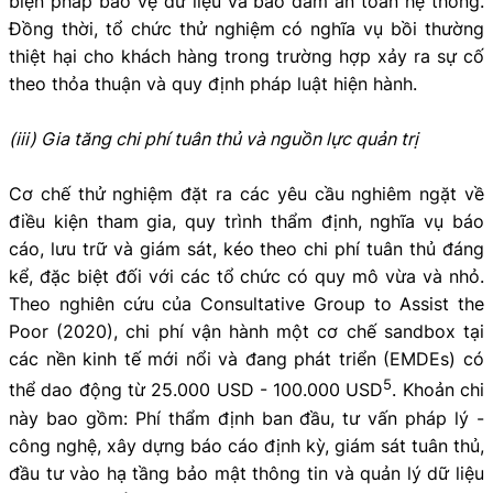
biện pháp bảo vệ dữ liệu và bảo đảm an toàn hệ thống.
Đồng thời, tổ chức thử nghiệm có nghĩa vụ bồi thường
thiệt hại cho khách hàng trong trường hợp xảy ra sự cố
theo thỏa thuận và quy định pháp luật hiện hành.
(iii) Gia tăng chi phí tuân thủ và nguồn lực quản trị
Cơ chế thử nghiệm đặt ra các yêu cầu nghiêm ngặt về
điều kiện tham gia, quy trình thẩm định, nghĩa vụ báo
cáo, lưu trữ và giám sát, kéo theo chi phí tuân thủ đáng
kể, đặc biệt đối với các tổ chức có quy mô vừa và nhỏ.
Theo nghiên cứu của Consultative Group to Assist the
Poor (2020), chi phí vận hành một cơ chế sandbox tại
các nền kinh tế mới nổi và đang phát triển (EMDEs) có
5
thể dao động từ 25.000 USD - 100.000 USD
. Khoản chi
này bao gồm: Phí thẩm định ban đầu, tư vấn pháp lý -
công nghệ, xây dựng báo cáo định kỳ, giám sát tuân thủ,
đầu tư vào hạ tầng bảo mật thông tin và quản lý dữ liệu