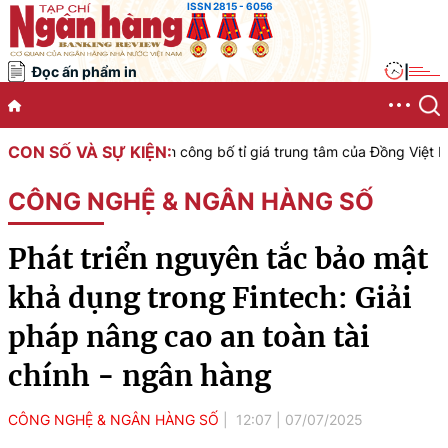
ISSN 2815 - 6056
Đọc ấn phẩm in
|
CON SỐ VÀ SỰ KIỆN:
ớc Việt Nam công bố tỉ giá trung tâm của Đồng Việt Nam với Đô la 
CÔNG NGHỆ & NGÂN HÀNG SỐ
Phát triển nguyên tắc bảo mật
khả dụng trong Fintech: Giải
pháp nâng cao an toàn tài
chính - ngân hàng
CÔNG NGHỆ & NGÂN HÀNG SỐ
12:07
|
07/07/2025