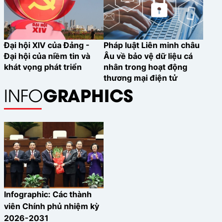
Đại hội XIV của Đảng -
Pháp luật Liên minh châu
Đại hội của niềm tin và
Âu về bảo vệ dữ liệu cá
khát vọng phát triển
nhân trong hoạt động
thương mại điện tử
GRAPHICS
INFO
Infographic: Các thành
viên Chính phủ nhiệm kỳ
2026-2031