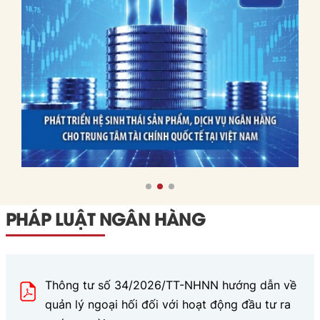
Việt
trên, bài viết đưa ra các
Nam
bài học và hàm ý chính
sách cho Việt Nam.
PHÁP LUẬT NGÂN HÀNG
Thông tư số 34/2026/TT-NHNN hướng dẫn về
quản lý ngoại hối đối với hoạt động đầu tư ra