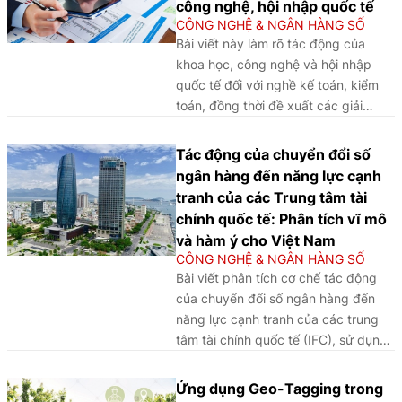
công nghệ, hội nhập quốc tế
CÔNG NGHỆ & NGÂN HÀNG SỐ
Bài viết này làm rõ tác động của
khoa học, công nghệ và hội nhập
quốc tế đối với nghề kế toán, kiểm
toán, đồng thời đề xuất các giải
pháp đổi mới đào tạo và nâng cao
chất lượng nguồn nhân lực trong bối
Tác động của chuyển đổi số
cảnh chuyển đổi số.
ngân hàng đến năng lực cạnh
tranh của các Trung tâm tài
chính quốc tế: Phân tích vĩ mô
và hàm ý cho Việt Nam
CÔNG NGHỆ & NGÂN HÀNG SỐ
Bài viết phân tích cơ chế tác động
của chuyển đổi số ngân hàng đến
năng lực cạnh tranh của các trung
tâm tài chính quốc tế (IFC), sử dụng
phương pháp phân tích so sánh định
tính (QCA) trên một số trường hợp tại
Ứng dụng Geo-Tagging trong
châu Á - Thái Bình Dương là