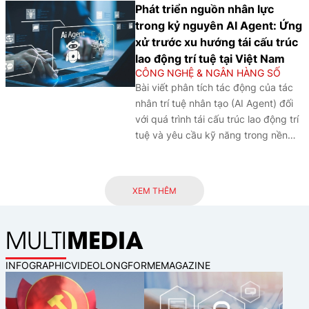
ngành Ngân hàng, đồng thời đặt ra
Phát triển nguồn nhân lực
yêu cầu hoàn thiện khung pháp lý,
trong kỷ nguyên AI Agent: Ứng
tăng cường an ninh dữ liệu và phát
xử trước xu hướng tái cấu trúc
triển hệ sinh thái tài chính số theo
lao động trí tuệ tại Việt Nam
hướng bền vững.
CÔNG NGHỆ & NGÂN HÀNG SỐ
Bài viết phân tích tác động của tác
nhân trí tuệ nhân tạo (AI Agent) đối
với quá trình tái cấu trúc lao động trí
tuệ và yêu cầu kỹ năng trong nền
kinh tế số, đồng thời đề xuất các
định hướng phát triển nguồn nhân
lực tại Việt Nam nhằm nâng cao
XEM THÊM
năng lực cộng tác với trí tuệ nhân
tạo (AI), thích ứng với chuyển đổi số
MEDIA
MULTI
và tăng cường năng lực cạnh tranh
trong kỷ nguyên AI.
INFOGRAPHIC
VIDEO
LONGFORM
EMAGAZINE