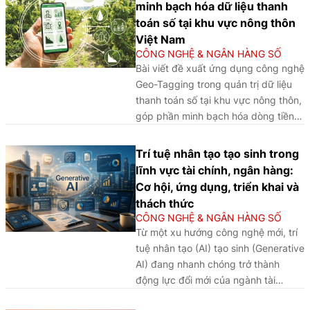
minh bạch hóa dữ liệu thanh
Singapore, Hồng Kông, Tokyo,
toán số tại khu vực nông thôn
Thượng Hải, Seoul và Sydney. Khung
Việt Nam
phân tích nhận diện ba yếu tố cốt lõi:
CÔNG NGHỆ & NGÂN HÀNG SỐ
Hạ tầng và năng suất hệ thống; đổi
Bài viết đề xuất ứng dụng công nghệ
mới sáng tạo và hệ sinh thái cộng
Geo-Tagging trong quản trị dữ liệu
sinh; thể chế và khung pháp lý thông
thanh toán số tại khu vực nông thôn,
minh. Kết quả cho thấy chuyển đổi
góp phần minh bạch hóa dòng tiền,
số có lợi suất biên giảm dần, vai trò
nâng cao hiệu quả điều hành chính
điều tiết quyết định thuộc về khung
sách tài chính toàn diện, đồng thời
Trí tuệ nhân tạo tạo sinh trong
pháp lý thông minh tích tụ không
tạo nền tảng phát triển hệ sinh thái
lĩnh vực tài chính, ngân hàng:
gian địa lý được tái định nghĩa theo
thanh toán số an toàn, hiện đại và
Cơ hội, ứng dụng, triển khai và
mật độ dữ liệu, nhân lực số và năng
bền vững tại Việt Nam.
thách thức
lực xuất khẩu tiêu chuẩn công nghệ.
CÔNG NGHỆ & NGÂN HÀNG SỐ
Từ phân tích kinh nghiệm của các
Từ một xu hướng công nghệ mới, trí
IFC trên, bài viết đưa ra các bài học
tuệ nhân tạo (AI) tạo sinh (Generative
và hàm ý chính sách cho Việt Nam.
AI) đang nhanh chóng trở thành
động lực đổi mới của ngành tài
chính, ngân hàng, mở ra nhiều cơ hội