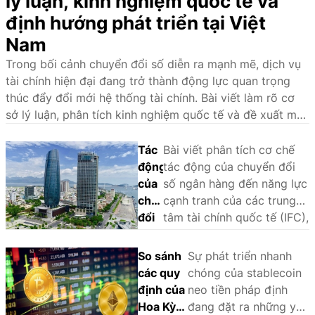
lý luận, kinh nghiệm quốc tế và
định hướng phát triển tại Việt
Nam
Trong bối cảnh chuyển đổi số diễn ra mạnh mẽ, dịch vụ
tài chính hiện đại đang trở thành động lực quan trọng
thúc đẩy đổi mới hệ thống tài chính. Bài viết làm rõ cơ
sở lý luận, phân tích kinh nghiệm quốc tế và đề xuất một
số giải pháp nhằm phát triển hệ sinh thái dịch vụ tài
chính hiện đại tại Việt Nam.
Tác
Bài viết phân tích cơ chế
động
tác động của chuyển đổi
của
số ngân hàng đến năng lực
chuyển
cạnh tranh của các trung
đổi
tâm tài chính quốc tế (IFC),
số
sử dụng phương pháp
ngân
phân tích so sánh định tính
So sánh
Sự phát triển nhanh
hàng
(QCA) trên một số trường
các quy
chóng của stablecoin
đến
hợp tại châu Á - Thái Bình
định của
neo tiền pháp định
năng
Dương là Singapore, Hồng
Hoa Kỳ
đang đặt ra những yêu