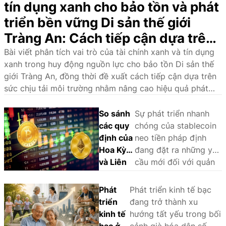
tín dụng xanh cho bảo tồn và phát
triển bền vững Di sản thế giới
Tràng An: Cách tiếp cận dựa trên
sức chịu tải môi trường
Bài viết phân tích vai trò của tài chính xanh và tín dụng
xanh trong huy động nguồn lực cho bảo tồn Di sản thế
giới Tràng An, đồng thời đề xuất cách tiếp cận dựa trên
sức chịu tải môi trường nhằm nâng cao hiệu quả phát
triển bền vững.
So sánh
Sự phát triển nhanh
các quy
chóng của stablecoin
định của
neo tiền pháp định
Hoa Kỳ
đang đặt ra những yêu
và Liên
cầu mới đối với quản
minh
lý nhà nước và khuôn
châu Âu
khổ pháp lý. Thông
Phát
Phát triển kinh tế bạc
đối với
qua phân tích và so
triển
đang trở thành xu
stablecoin
sánh kinh nghiệm
kinh tế
hướng tất yếu trong bối
neo tiền
quốc tế, bài viết làm