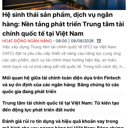
Hệ sinh thái sản phẩm, dịch vụ ngân
hàng: Nền tảng phát triển Trung tâm tài
chính quốc tế tại Việt Nam
HOẠT ĐỘNG NGÂN HÀNG
08:00
|
08/08/2026
Việc xây dựng Trung tâm tài chính quốc tế (IFC) tại Việt Nam
(VIFC) đặt ra yêu cầu cấp thiết về nâng cao năng lực cung ứng
các sản phẩm, dịch vụ tài chính theo hướng hiện đại, an toàn,
minh bạch và có khả năng kết nối quốc tế. Trong bối cảnh đó, hệ
sinh thái sản phẩm, dịch vụ ngân hàng trên nền tảng số giữ vai
Mối quan hệ giữa tài chính toàn diện dựa trên Fintech
trò then chốt; không chỉ hỗ trợ thanh toán, quản lý dòng tiền, giao
và sự ổn định của các ngân hàng: Bằng chứng từ các
dịch ngoại hối, tài trợ thương mại, mà còn góp phần nâng cao
quốc gia đang phát triển
năng lực cạnh tranh của thị trường tài chính, cải thiện môi trường
đầu tư và thúc đẩy phát triển kinh tế số.
Trung tâm tài chính quốc tế tại Việt Nam: Từ kiến tạo
đến động lực phát triển đất nước
Đánh giá rủi ro tín dụng và hiệu quả khoản vay trong
mô hình cho vay ngang hàng tại Việt Nam: Bằng chứng