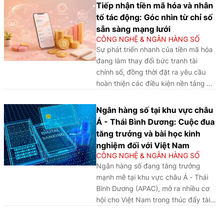
nhưng cũng đặt ra không ít thách
Tiếp nhận tiền mã hóa và nhân
thức trong quá trình triển khai và
tố tác động: Góc nhìn từ chỉ số
quản trị.
sẵn sàng mạng lưới
CÔNG NGHỆ & NGÂN HÀNG SỐ
Sự phát triển nhanh của tiền mã hóa
đang làm thay đổi bức tranh tài
chính số, đồng thời đặt ra yêu cầu
hoàn thiện các điều kiện nền tảng và
khuôn khổ quản trị để thúc đẩy sự
phát triển an toàn, bền vững.
Ngân hàng số tại khu vực châu
Á - Thái Bình Dương: Cuộc đua
tăng trưởng và bài học kinh
nghiệm đối với Việt Nam
CÔNG NGHỆ & NGÂN HÀNG SỐ
Ngân hàng số đang tăng trưởng
mạnh mẽ tại khu vực châu Á - Thái
Bình Dương (APAC), mở ra nhiều cơ
hội cho Việt Nam trong thúc đẩy tài
chính toàn diện và chuyển đổi số