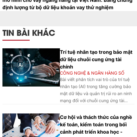
định lượng từ bộ dữ liệu khoản vay thử nghiệm
TIN BÀI KHÁC
Trí tuệ nhân tạo trong bảo mật
dữ liệu chuỗi cung ứng tài
chính
CÔNG NGHỆ & NGÂN HÀNG SỐ
Bài viết phân tích vai trò của trí tuệ
nhân tạo (AI) trong tăng cường bảo
mật dữ liệu và quản trị rủi ro an ninh
mạng đối với chuỗi cung ứng tài
chính (Financial Supply Chain - FSC)
trong ngành Ngân hàng, qua đó làm
Cơ hội và thách thức của nghề
rõ những lợi ích, thách thức và hàm ý
kế toán, kiểm toán trong bối
nhằm nâng cao hiệu quả ứng dụng
cảnh phát triển khoa học -
AI trong bối cảnh chuyển đổi số.