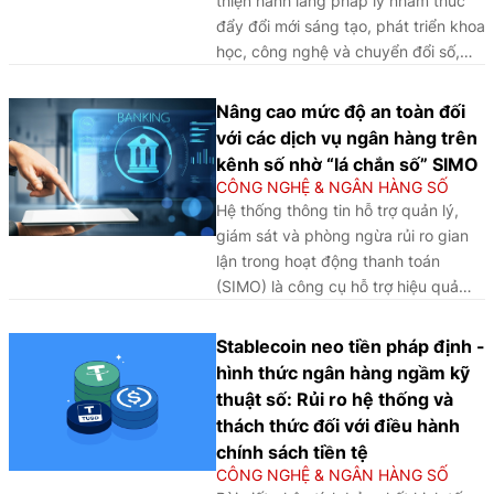
thiện hành lang pháp lý nhằm thúc
học và chia sẻ dữ liệu trong hệ sinh
đẩy đổi mới sáng tạo, phát triển khoa
thái tài chính số. Trên cơ sở đó, bài
học, công nghệ và chuyển đổi số,
viết đề xuất mô hình quản trị và kiểm
ngành Ngân hàng tiếp tục đầu tư
soát rủi ro dữ liệu cá nhân trong
mạnh mẽ vào an ninh mạng, bảo mật
Nâng cao mức độ an toàn đối
ngân hàng, cùng một số khuyến nghị
dữ liệu, xây dựng trung tâm giám sát
với các dịch vụ ngân hàng trên
nhằm nâng cao hiệu quả thực thi
an ninh mạng và năng lực ứng phó
kênh số nhờ “lá chắn số” SIMO
pháp luật, bảo đảm an toàn dữ liệu
sự cố hiệu quả; chú trọng xây dựng
CÔNG NGHỆ & NGÂN HÀNG SỐ
và củng cố niềm tin của khách hàng
cơ sở dữ liệu dùng chung toàn
Hệ thống thông tin hỗ trợ quản lý,
đối với các dịch vụ ngân hàng số.
Ngành, phục vụ nâng cao chất lượng
giám sát và phòng ngừa rủi ro gian
ra quyết định dựa trên dữ liệu.
lận trong hoạt động thanh toán
(SIMO) là công cụ hỗ trợ hiệu quả
trong công tác quản lý rủi ro, phòng,
chống gian lận, đồng thời góp phần
Stablecoin neo tiền pháp định -
nâng cao mức độ an toàn và niềm tin
hình thức ngân hàng ngầm kỹ
của người dân, doanh nghiệp đối với
thuật số: Rủi ro hệ thống và
các dịch vụ thanh toán trên kênh số
thách thức đối với điều hành
nói riêng và hoạt động ngân hàng nói
chính sách tiền tệ
chung.
CÔNG NGHỆ & NGÂN HÀNG SỐ