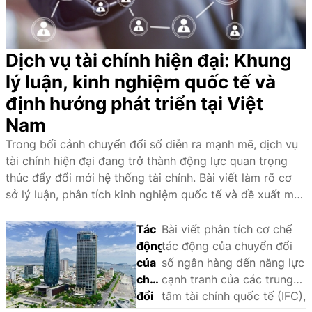
Dịch vụ tài chính hiện đại: Khung
lý luận, kinh nghiệm quốc tế và
định hướng phát triển tại Việt
Nam
Trong bối cảnh chuyển đổi số diễn ra mạnh mẽ, dịch vụ
tài chính hiện đại đang trở thành động lực quan trọng
thúc đẩy đổi mới hệ thống tài chính. Bài viết làm rõ cơ
sở lý luận, phân tích kinh nghiệm quốc tế và đề xuất một
số giải pháp nhằm phát triển hệ sinh thái dịch vụ tài
chính hiện đại tại Việt Nam.
Tác
Bài viết phân tích cơ chế
động
tác động của chuyển đổi
của
số ngân hàng đến năng lực
chuyển
cạnh tranh của các trung
đổi
tâm tài chính quốc tế (IFC),