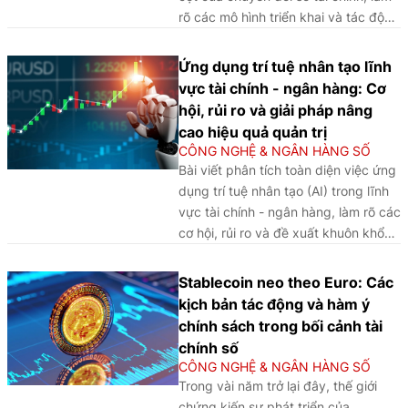
cốt lõi: Hạ tầng và năng suất
rõ các mô hình triển khai và tác động
hệ thống; đổi mới sáng tạo và
hệ thống trên cơ sở kinh nghiệm
hệ sinh thái cộng sinh; thể chế
quốc tế, từ đó đề xuất hàm ý chính
Ứng dụng trí tuệ nhân tạo lĩnh
và khung pháp lý thông minh.
sách cho Việt Nam theo hướng cân
vực tài chính - ngân hàng: Cơ
Kết quả cho thấy chuyển đổi
bằng giữa thúc đẩy đổi mới, bảo
hội, rủi ro và giải pháp nâng
số có lợi suất biên giảm dần,
đảm ổn định và bảo vệ dữ liệu.
cao hiệu quả quản trị
vai trò điều tiết quyết định
CÔNG NGHỆ & NGÂN HÀNG SỐ
thuộc về khung pháp lý thông
Bài viết phân tích toàn diện việc ứng
minh tích tụ không gian địa lý
dụng trí tuệ nhân tạo (AI) trong lĩnh
được tái định nghĩa theo mật
vực tài chính - ngân hàng, làm rõ các
độ dữ liệu, nhân lực số và
cơ hội, rủi ro và đề xuất khuôn khổ
năng lực xuất khẩu tiêu chuẩn
quản trị nhằm bảo đảm khai thác
công nghệ. Từ phân tích kinh
công nghệ này một cách hiệu quả,
Stablecoin neo theo Euro: Các
nghiệm của các IFC trên, bài
an toàn và bền vững.
kịch bản tác động và hàm ý
viết đưa ra các bài học và
chính sách trong bối cảnh tài
hàm ý chính sách cho Việt
chính số
Nam.
CÔNG NGHỆ & NGÂN HÀNG SỐ
Trong vài năm trở lại đây, thế giới
chứng kiến sự phát triển của