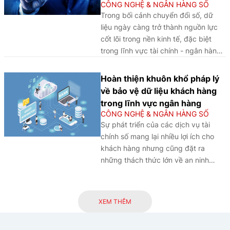
CÔNG NGHỆ & NGÂN HÀNG SỐ
Trong bối cảnh chuyển đổi số, dữ
liệu ngày càng trở thành nguồn lực
cốt lõi trong nền kinh tế, đặc biệt
trong lĩnh vực tài chính - ngân hàng.
Sự phát triển của ngân hàng mở
phản ánh sự chuyển dịch quan trọng
Hoàn thiện khuôn khổ pháp lý
từ mô hình ngân hàng truyền thống
về bảo vệ dữ liệu khách hàng
sang hệ sinh thái tài chính dựa trên
trong lĩnh vực ngân hàng
dữ liệu. Tuy nhiên, quá trình này
CÔNG NGHỆ & NGÂN HÀNG SỐ
đồng thời đặt ra những thách thức
Sự phát triển của các dịch vụ tài
đáng kể đối với quản trị dữ liệu cá
chính số mang lại nhiều lợi ích cho
nhân, đặc biệt là trong việc cân
khách hàng nhưng cũng đặt ra
bằng giữa mục tiêu thúc đẩy cạnh
những thách thức lớn về an ninh
tranh, đổi mới sáng tạo và bảo vệ
mạng và rủi ro rò rỉ dữ liệu trong lĩnh
quyền riêng tư. Bài viết phân tích mối
vực ngân hàng. Bài viết phân tích
quan hệ giữa ngân hàng mở và quản
tổng quan khuôn khổ pháp lý về bảo
XEM THÊM
trị dữ liệu cá nhân, so sánh ba mô
vệ dữ liệu khách hàng từ góc độ
hình quản trị dữ liệu tiêu biểu trên thế
quốc tế và đối chiếu với thực trạng
giới và đề xuất một số hàm ý chính