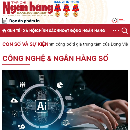
ISSN 2815 - 6056
Đọc ấn phẩm in
|
KINH TẾ - XÃ HỘI
CHÍNH SÁCH
HOẠT ĐỘNG NGÂN HÀNG
CON SỐ VÀ SỰ KIỆN:
ước Việt Nam công bố tỉ giá trung tâm của Đồng Việt Nam với Đô la
CÔNG NGHỆ & NGÂN HÀNG SỐ