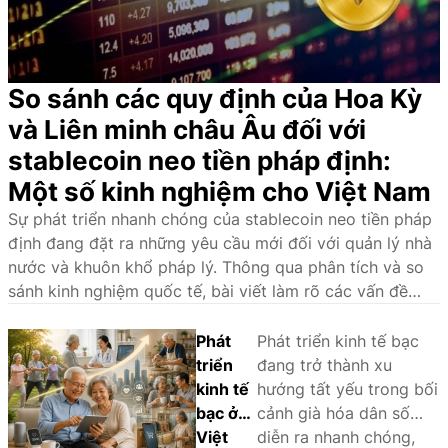
So sánh các quy định của Hoa Kỳ
và Liên minh châu Âu đối với
stablecoin neo tiền pháp định:
Một số kinh nghiệm cho Việt Nam
Sự phát triển nhanh chóng của stablecoin neo tiền pháp
định đang đặt ra những yêu cầu mới đối với quản lý nhà
nước và khuôn khổ pháp lý. Thông qua phân tích và so
sánh kinh nghiệm quốc tế, bài viết làm rõ các vấn đề
pháp lý cốt lõi, đồng thời đề xuất định hướng hoàn thiện
pháp luật về stablecoin tại Việt Nam.
Phát
Phát triển kinh tế bạc
triển
đang trở thành xu
kinh tế
hướng tất yếu trong bối
bạc ở
cảnh già hóa dân số
Việt
diễn ra nhanh chóng,