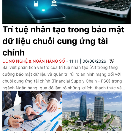
Trí tuệ nhân tạo trong bảo mật
dữ liệu chuỗi cung ứng tài
chính
CÔNG NGHỆ & NGÂN HÀNG SỐ
11:11
|
06/08/2026
Bài viết phân tích vai trò của trí tuệ nhân tạo (AI) trong tăng
cường bảo mật dữ liệu và quản trị rủi ro an ninh mạng đối với
chuỗi cung ứng tài chính (Financial Supply Chain - FSC) trong
ngành Ngân hàng, qua đó làm rõ những lợi ích, thách thức và
hàm ý nhằm nâng cao hiệu quả ứng dụng AI trong bối cảnh
chuyển đổi số.