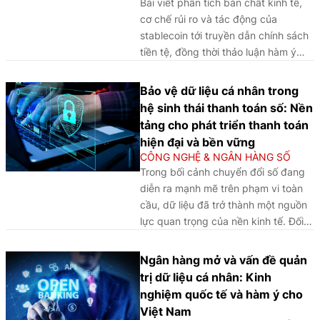
Bài viết phân tích bản chất kinh tế,
cơ chế rủi ro và tác động của
stablecoin tới truyền dẫn chính sách
tiền tệ, đồng thời thảo luận hàm ý
chính sách đối với Việt Nam trong
việc xây dựng khuôn khổ quản lý
Bảo vệ dữ liệu cá nhân trong
phù hợp, gắn với phát triển tiền kỹ
hệ sinh thái thanh toán số: Nền
thuật số của ngân hàng trung ương
tảng cho phát triển thanh toán
(CBDC) và thúc đẩy đổi mới an toàn
hiện đại và bền vững
trong hệ thống ngân hàng.
CÔNG NGHỆ & NGÂN HÀNG SỐ
Trong bối cảnh chuyển đổi số đang
diễn ra mạnh mẽ trên phạm vi toàn
cầu, dữ liệu đã trở thành một nguồn
lực quan trọng của nền kinh tế. Đối
với lĩnh vực tài chính - ngân hàng,
đặc biệt là hoạt động thanh toán, dữ
Ngân hàng mở và vấn đề quản
liệu không chỉ là yếu tố hỗ trợ vận
trị dữ liệu cá nhân: Kinh
hành hệ thống mà còn là nền tảng để
nghiệm quốc tế và hàm ý cho
phát triển các dịch vụ tài chính số
Việt Nam
hiện đại, tiện ích và an toàn.