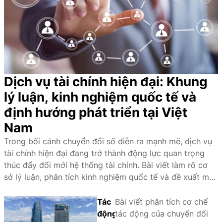
Dịch vụ tài chính hiện đại: Khung
lý luận, kinh nghiệm quốc tế và
định hướng phát triển tại Việt
Nam
Trong bối cảnh chuyển đổi số diễn ra mạnh mẽ, dịch vụ
tài chính hiện đại đang trở thành động lực quan trọng
thúc đẩy đổi mới hệ thống tài chính. Bài viết làm rõ cơ
sở lý luận, phân tích kinh nghiệm quốc tế và đề xuất một
số giải pháp nhằm phát triển hệ sinh thái dịch vụ tài
chính hiện đại tại Việt Nam.
Tác
Bài viết phân tích cơ chế
động
tác động của chuyển đổi