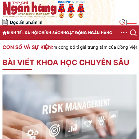
ISSN 2815 - 6056
Đọc ấn phẩm in
|
KINH TẾ - XÃ HỘI
CHÍNH SÁCH
HOẠT ĐỘNG NGÂN HÀNG
CON SỐ VÀ SỰ KIỆN:
ước Việt Nam công bố tỉ giá trung tâm của Đồng Việt Nam với Đô la
BÀI VIẾT KHOA HỌC CHUYÊN SÂU