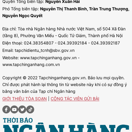
Quyền Tổng biên tập:
Nguyễn Xuân Hải
Phó Tổng biên tập:
Nguyễn Thị Thanh Bình, Trần Trung Thượng,
Nguyễn Ngọc Quyết
Địa chỉ: Tòa nhà Ngân hàng Nhà nước Việt Nam, số 504 Xã Đàn
(tầng 8), Phường Văn Miếu - Quốc Tử Giám, Thành phố Hà Nội
Điện thoại: 024.38354807 - 024.39392184 - 024.39392187
Email: tapchidientu_tcnh@sbv.gov.vn
Website: www.tapchinganhang.gov.vn -
www.tapchinganhang.com.vn
Copyright © 2022 Tapchinganhang.gov.vn. Bảo lưu mọi quyền.
Chỉ được phát hành lại thông tin từ website này khi có sự đồng ý
bằng văn bản của Tạp chí Ngân hàng
GIỚI THIỆU TÒA SOẠN
|
CỘNG TÁC VIÊN GỬI BÀI