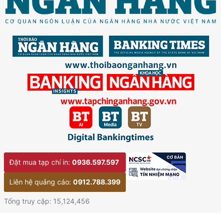
Đặt mua tạp chí in:
0936.597.597
Liên hệ quảng cáo:
0912.788.399
Tổng truy cập: 15,124,456