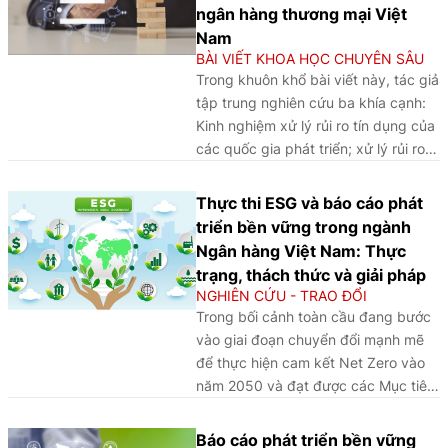
ngân hàng thương mại Việt
Nam
BÀI VIẾT KHOA HỌC CHUYÊN SÂU
Trong khuôn khổ bài viết này, tác giả
tập trung nghiên cứu ba khía cạnh:
Kinh nghiệm xử lý rủi ro tín dụng của
các quốc gia phát triển; xử lý rủi ro
tín dụng tại các ngân hàng quốc tế;
khung chuẩn mực và công nghệ
Thực thi ESG và báo cáo phát
trong quản trị rủi ro tín dụng tại các
triển bền vững trong ngành
ngân hàng quốc tế. Trên cơ sở đó,
Ngân hàng Việt Nam: Thực
đúc rút ra bài học kinh nghiệm có giá
trạng, thách thức và giải pháp
trị thực tiễn cao cho Việt Nam nói
NGHIÊN CỨU - TRAO ĐỔI
chung và NHTM nói riêng trong xử lý
Trong bối cảnh toàn cầu đang bước
rủi ro tín dụng.
vào giai đoạn chuyển đổi mạnh mẽ
để thực hiện cam kết Net Zero vào
năm 2050 và đạt được các Mục tiêu
phát triển bền vững, ESG đã và đang
trở thành một yêu cầu tất yếu đối với
Báo cáo phát triển bền vững