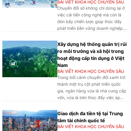
BÀI VIẾT KHOA HỌC CHUYÊN SÂU
ý quan trọng cho chiến lược
đẩy hành vi tiêu dùng tài chính
Chuyển đổi số không chỉ dừng lại ở
phát triển khách hàng và đa
hiện đại.
việc cải tiến công nghệ mà còn là
dạng hóa dịch vụ.
đòn bẩy chiến lược giúp thúc đẩy
phát triển bền vững doanh nghiệp.
Vấn đề này được xem như một mục
tiêu được các ngân hàng quan tâm
Xây dựng hệ thống quản trị rủi
hàng đầu. Nghiên cứu này nhằm
ro môi trường và xã hội trong
mục đích khám phá vai trò trung
hoạt động cấp tín dụng ở Việt
gian của quản trị doanh nghiệp, hiệu
Nam
suất cảm nhận và hiệu quả tài chính
BÀI VIẾT KHOA HỌC CHUYÊN SÂU
trong mối quan hệ giữa chuyển đổi
Trong bối cảnh chuyển đổi xanh trở
số đối với kinh doanh bền vững tại
thành một trụ cột phát triển quốc
các ngân hàng thương mại cổ phần
gia, ngân hàng vừa là nhà cung cấp
tại Việt Nam...
vốn, vừa là bên thúc đẩy việc áp
dụng các tiêu chuẩn phát triển bền
vững trong hoạt động sản xuất và
Giao dịch đa tiền tệ tại Trung
đầu tư.
tâm tài chính quốc tế
BÀI VIẾT KHOA HỌC CHUYÊN SÂU