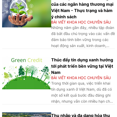
hệ thống tài chính nói chung và
của các ngân hàng thương mại
ngành Ngân hàng nói riêng...
Việt Nam - Thực trạng và hàm
ý chính sách
BÀI VIẾT KHOA HỌC CHUYÊN SÂU
Những năm gần đây, nhiều tập đoàn
đã bắt đầu chú trọng vào các vấn đề
đảm bảo tính bền vững trong các
hoạt động sản xuất, kinh doanh,
chuỗi cung ứng và các quyết định
đầu tư của mình. Tại các buổi thảo
Thúc đẩy tín dụng xanh hướng
luận của Liên hợp quốc, các quốc
tới phát triển bền vững tại Việt
gia trong nhóm Tổ chức Hợp tác và
Nam
Phát triển Kinh tế (OECD) và G20 đã
BÀI VIẾT KHOA HỌC CHUYÊN SÂU
thể hiện sự đồng thuận mang tính
Trong thời gian qua, việc triển khai
quốc tế cao rằng, để tăng cường
tín dụng xanh ở Việt Nam, dù đã có
tính ổn định tài chính và phát triển
một số kết quả bước đầu đáng ghi
kinh tế dài hạn, cần nhanh chóng cải
nhận, nhưng vẫn còn nhiều hạn chế,
thiện các hoạt động về quản trị trách
cần tiếp tục nghiên cứu để hoàn
nhiệm với môi trường và xã hội
thiện. Để tín dụng xanh thực sự trở
Thu nhập và đa dạng hóa thu