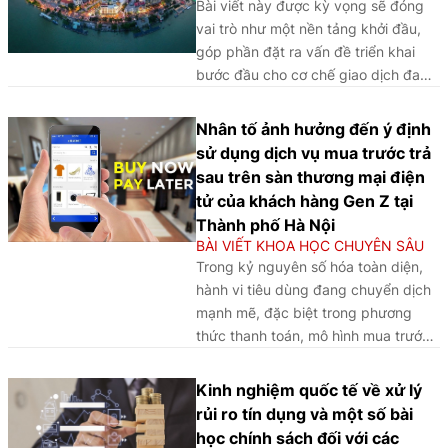
Bài viết này được kỳ vọng sẽ đóng
vai trò như một nền tảng khởi đầu,
góp phần đặt ra vấn đề triển khai
bước đầu cho cơ chế giao dịch đa
tiền tệ tại Trung tâm tài chính quốc
tế Thành phố Hồ Chí Minh. Trên cơ
Nhân tố ảnh hưởng đến ý định
sở đó, tác giả mong muốn tiếp tục
sử dụng dịch vụ mua trước trả
mở rộng đối thoại học thuật và thực
sau trên sàn thương mại điện
tiễn, thu hút sự tham gia của cộng
tử của khách hàng Gen Z tại
đồng nghiên cứu, giới chuyên gia và
Thành phố Hà Nội
các nhà hoạch định chính sách trong
BÀI VIẾT KHOA HỌC CHUYÊN SÂU
việc cùng trao đổi, làm rõ và phát
Trong kỷ nguyên số hóa toàn diện,
triển các yếu tố pháp lý - công nghệ
hành vi tiêu dùng đang chuyển dịch
- vận hành cần thiết cho việc hiện
mạnh mẽ, đặc biệt trong phương
thực hóa cơ chế này trong thời gian
thức thanh toán, mô hình mua trước
tới.
trả sau ngày càng phổ biến nhờ tính
linh hoạt, không yêu cầu thẻ tín dụng
Kinh nghiệm quốc tế về xử lý
và không phát sinh lãi suất trong
rủi ro tín dụng và một số bài
ngắn hạn.
học chính sách đối với các