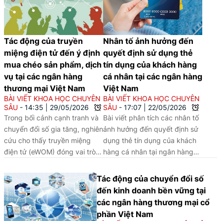
Tác động của truyền
Nhân tố ảnh hưởng đến
miệng điện tử đến ý định
quyết định sử dụng thẻ
mua chéo sản phẩm, dịch
tín dụng của khách hàng
vụ tại các ngân hàng
cá nhân tại các ngân hàng
thương mại Việt Nam
Việt Nam
BÀI VIẾT KHOA HỌC CHUYÊN
BÀI VIẾT KHOA HỌC CHUYÊN
SÂU
14:35
|
29/05/2026
SÂU
17:07
|
22/05/2026
Trong bối cảnh cạnh tranh và
Bài viết phân tích các nhân tố
chuyển đổi số gia tăng, nghiên
ảnh hưởng đến quyết định sử
cứu cho thấy truyền miệng
dụng thẻ tín dụng của khách
điện tử (eWOM) đóng vai trò
hàng cá nhân tại ngân hàng
then chốt trong việc thúc đẩy
trong bối cảnh chuyển đổi số,
ý định mua chéo sản phẩm,
qua đó cho thấy niềm tin vào
Tác động của chuyển đổi số
dịch vụ tại các ngân hàng Việt
ngân hàng số, khả năng kiểm
đến kinh doanh bền vững tại
Nam, thông qua việc củng cố
soát tài chính và mức độ số
các ngân hàng thương mại cổ
niềm tin và hình ảnh thương
hóa dịch vụ đang trở thành
phần Việt Nam
hiệu, qua đó gợi mở nhiều hàm
những yếu tố then chốt thúc