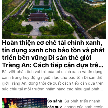
Hoàn thiện cơ chế tài chính xanh,
tín dụng xanh cho bảo tồn và phát
triển bền vững Di sản thế giới
Tràng An: Cách tiếp cận dựa trên
sức chịu tải môi trường
Bài viết phân tích vai trò của tài chính xanh và tín dụng
xanh trong huy động nguồn lực cho bảo tồn Di sản thế
giới Tràng An, đồng thời đề xuất cách tiếp cận dựa trên
sức chịu tải môi trường nhằm nâng cao hiệu quả phát
triển bền vững.
So sánh
Sự phát triển nhanh
các quy
chóng của stablecoin