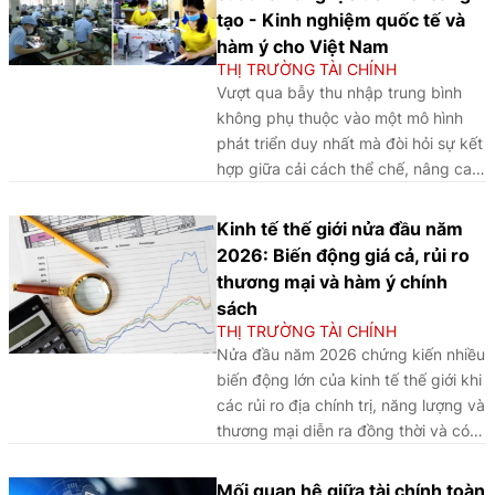
quản lý thị trường.
tạo - Kinh nghiệm quốc tế và
hàm ý cho Việt Nam
THỊ TRƯỜNG TÀI CHÍNH
Vượt qua bẫy thu nhập trung bình
không phụ thuộc vào một mô hình
phát triển duy nhất mà đòi hỏi sự kết
hợp giữa cải cách thể chế, nâng cao
năng suất và thúc đẩy đổi mới sáng
tạo. Từ kinh nghiệm quốc tế, bài viết
Kinh tế thế giới nửa đầu năm
gợi mở những ưu tiên chính sách
2026: Biến động giá cả, rủi ro
giúp Việt Nam hướng tới mục tiêu trở
thương mại và hàm ý chính
thành quốc gia thu nhập cao.
sách
THỊ TRƯỜNG TÀI CHÍNH
Nửa đầu năm 2026 chứng kiến nhiều
biến động lớn của kinh tế thế giới khi
các rủi ro địa chính trị, năng lượng và
thương mại diễn ra đồng thời và có
tác động lan tỏa mạnh mẽ tới thị
trường tài chính cũng như hoạt động
Mối quan hệ giữa tài chính toàn