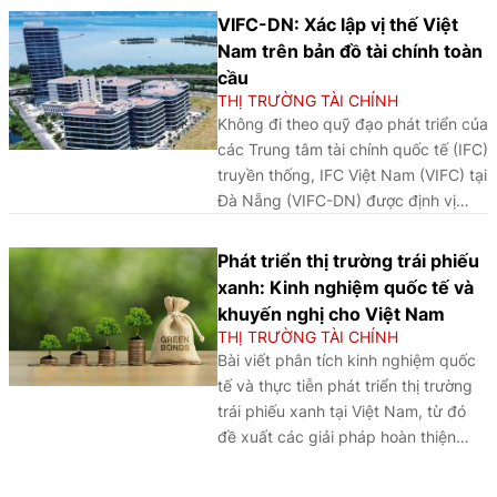
trưởng mới, được xem là hướng đi
VIFC-DN: Xác lập vị thế Việt
chiến lược để Việt Nam nâng cao
Nam trên bản đồ tài chính toàn
năng lực cạnh tranh, thúc đẩy tăng
cầu
trưởng bền vững và từng bước
THỊ TRƯỜNG TÀI CHÍNH
khẳng định vị thế trong hệ thống tài
Không đi theo quỹ đạo phát triển của
chính quốc tế.
các Trung tâm tài chính quốc tế (IFC)
truyền thống, IFC Việt Nam (VIFC) tại
Đà Nẵng (VIFC-DN) được định vị
theo hướng trở thành một “phòng thí
nghiệm tài chính” hiện đại. Mô hình
Phát triển thị trường trái phiếu
này nhấn mạnh tính chuyên biệt, gắn
xanh: Kinh nghiệm quốc tế và
kết chặt chẽ với các trụ cột kinh tế
khuyến nghị cho Việt Nam
số và tài chính xanh, qua đó tạo
THỊ TRƯỜNG TÀI CHÍNH
không gian thử nghiệm và triển khai
Bài viết phân tích kinh nghiệm quốc
các sáng kiến tài chính mới. Với định
tế và thực tiễn phát triển thị trường
hướng này, Đà Nẵng được kỳ vọng
trái phiếu xanh tại Việt Nam, từ đó
hình thành cực tăng trưởng mới, góp
đề xuất các giải pháp hoàn thiện
phần nâng cao vị thế của Việt Nam
khuôn khổ pháp lý, nâng cao tính
trên bản đồ tài chính quốc tế.
minh bạch và thúc đẩy huy động