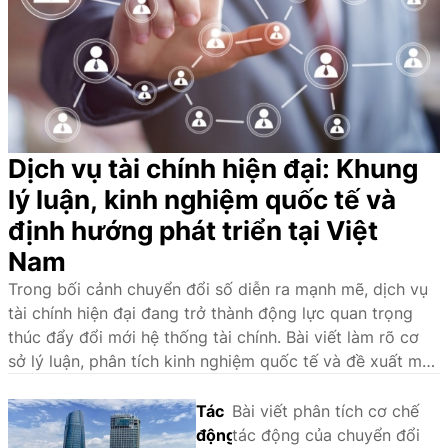
toàn
vững.
dân
tộc
Dịch vụ tài chính hiện đại: Khung
lý luận, kinh nghiệm quốc tế và
định hướng phát triển tại Việt
Nam
Trong bối cảnh chuyển đổi số diễn ra mạnh mẽ, dịch vụ
tài chính hiện đại đang trở thành động lực quan trọng
thúc đẩy đổi mới hệ thống tài chính. Bài viết làm rõ cơ
sở lý luận, phân tích kinh nghiệm quốc tế và đề xuất một
số giải pháp nhằm phát triển hệ sinh thái dịch vụ tài
chính hiện đại tại Việt Nam.
Tác
Bài viết phân tích cơ chế
động
tác động của chuyển đổi