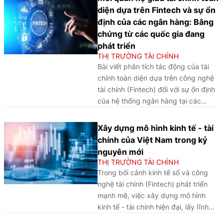
sản xuất, kinh doanh của nhiều quốc
diện dựa trên Fintech và sự ổn
gia. Là nền kinh tế có độ mở cao và
định của các ngân hàng: Bằng
phụ thuộc đáng kể vào nhập khẩu
chứng từ các quốc gia đang
năng lượng cũng như xuất khẩu
phát triển
sang các thị trường lớn, Việt Nam
THỊ TRƯỜNG TÀI CHÍNH
chịu ảnh hưởng tương đối rõ nét từ
Bài viết phân tích tác động của tài
các cú sốc bên ngoài. Trong bối
chính toàn diện dựa trên công nghệ
cảnh đó, việc đánh giá đầy đủ cơ
tài chính (Fintech) đối với sự ổn định
chế truyền dẫn, phân tích tác động
của hệ thống ngân hàng tại các
đối với nền kinh tế Việt Nam và đề
quốc gia mới nổi, qua đó khẳng định
xuất các giải pháp ứng phó có ý
vai trò của đổi mới tài chính và
Xây dựng mô hình kinh tế - tài
nghĩa quan trọng đối với công tác
chuyển đổi số trong nâng cao năng
chính của Việt Nam trong kỷ
điều hành chính sách trong ngắn hạn
lực chống chịu của ngân hàng, đồng
nguyên mới
cũng như nâng cao khả năng chống
thời đề xuất các hàm ý chính sách
THỊ TRƯỜNG TÀI CHÍNH
chịu của nền kinh tế trong trung và
nhằm thúc đẩy tài chính toàn diện và
Trong bối cảnh kinh tế số và công
dài hạn.
phát triển hệ thống tài chính bền
nghệ tài chính (Fintech) phát triển
vững.
mạnh mẽ, việc xây dựng mô hình
kinh tế - tài chính hiện đại, lấy lĩnh
vực tài chính làm động lực tăng