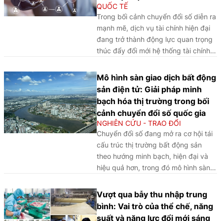
QUỐC TẾ
Trong bối cảnh chuyển đổi số diễn ra
mạnh mẽ, dịch vụ tài chính hiện đại
đang trở thành động lực quan trọng
thúc đẩy đổi mới hệ thống tài chính.
Bài viết làm rõ cơ sở lý luận, phân
tích kinh nghiệm quốc tế và đề xuất
Mô hình sàn giao dịch bất động
một số giải pháp nhằm phát triển hệ
sản điện tử: Giải pháp minh
sinh thái dịch vụ tài chính hiện đại tại
bạch hóa thị trường trong bối
Việt Nam.
cảnh chuyển đổi số quốc gia
NGHIÊN CỨU - TRAO ĐỔI
Chuyển đổi số đang mở ra cơ hội tái
cấu trúc thị trường bất động sản
theo hướng minh bạch, hiện đại và
hiệu quả hơn, trong đó mô hình sàn
giao dịch bất động sản điện tử được
kỳ vọng sẽ góp phần số hóa toàn bộ
Vượt qua bẫy thu nhập trung
quy trình giao dịch, tăng cường kết
bình: Vai trò của thể chế, năng
nối dữ liệu và nâng cao năng lực
suất và năng lực đổi mới sáng