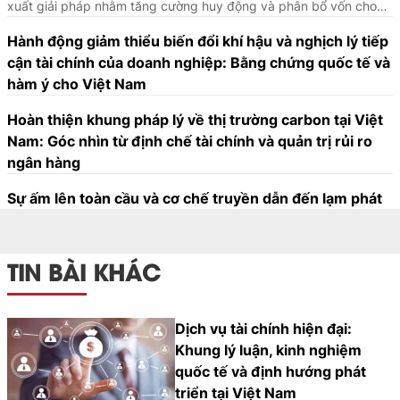
xuất giải pháp nhằm tăng cường huy động và phân bổ vốn cho
mục tiêu ứng phó biến đổi khí hậu và phát thải ròng bằng “0” vào
Hành động giảm thiểu biến đổi khí hậu và nghịch lý tiếp
năm 2050.
cận tài chính của doanh nghiệp: Bằng chứng quốc tế và
hàm ý cho Việt Nam
Hoàn thiện khung pháp lý về thị trường carbon tại Việt
Nam: Góc nhìn từ định chế tài chính và quản trị rủi ro
ngân hàng
Sự ấm lên toàn cầu và cơ chế truyền dẫn đến lạm phát
TIN BÀI KHÁC
Dịch vụ tài chính hiện đại:
Khung lý luận, kinh nghiệm
quốc tế và định hướng phát
triển tại Việt Nam