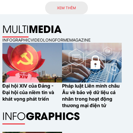
nguồn vốn cho tăng trưởng xanh và
XEM THÊM
phát triển bền vững.
MEDIA
MULTI
INFOGRAPHIC
VIDEO
LONGFORM
EMAGAZINE
Đại hội XIV của Đảng -
Pháp luật Liên minh châu
Đại hội của niềm tin và
Âu về bảo vệ dữ liệu cá
khát vọng phát triển
nhân trong hoạt động
thương mại điện tử
GRAPHICS
INFO