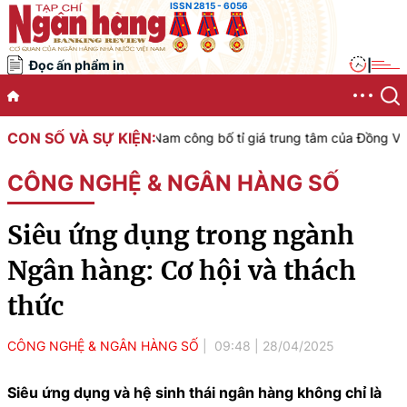
ISSN 2815 - 6056
Đọc ấn phẩm in
|
CON SỐ VÀ SỰ KIỆN:
 Nhà nước Việt Nam công bố tỉ giá trung tâm của Đồng Việt Nam với 
CÔNG NGHỆ & NGÂN HÀNG SỐ
Siêu ứng dụng trong ngành
Ngân hàng: Cơ hội và thách
thức
CÔNG NGHỆ & NGÂN HÀNG SỐ
09:48
|
28/04/2025
Siêu ứng dụng và hệ sinh thái ngân hàng không chỉ là