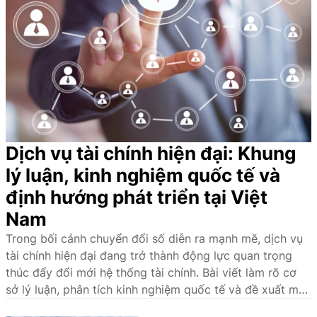
đoàn
đầu tư, sản xuất, kinh
kết
doanh và phát triển bền
toàn
vững.
dân
tộc
Dịch vụ tài chính hiện đại: Khung
lý luận, kinh nghiệm quốc tế và
định hướng phát triển tại Việt
Nam
Trong bối cảnh chuyển đổi số diễn ra mạnh mẽ, dịch vụ
tài chính hiện đại đang trở thành động lực quan trọng
thúc đẩy đổi mới hệ thống tài chính. Bài viết làm rõ cơ
sở lý luận, phân tích kinh nghiệm quốc tế và đề xuất một
số giải pháp nhằm phát triển hệ sinh thái dịch vụ tài