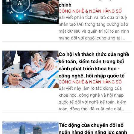
chính
CÔNG NGHỆ & NGÂN HÀNG SỐ
Bài viết phân tích vai trò của trí tuệ
nhân tạo (AI) trong tăng cường bảo
mật dữ liệu và quản trị rủi ro an ninh
mạng đối với chuỗi cung ứng tài
chính (Financial Supply Chain - FSC)
trong ngành Ngân hàng, qua đó làm
Cơ hội và thách thức của nghề
rõ những lợi ích, thách thức và hàm ý
kế toán, kiểm toán trong bối
nhằm nâng cao hiệu quả ứng dụng
cảnh phát triển khoa học -
AI trong bối cảnh chuyển đổi số.
công nghệ, hội nhập quốc tế
CÔNG NGHỆ & NGÂN HÀNG SỐ
Bài viết này làm rõ tác động của
khoa học, công nghệ và hội nhập
quốc tế đối với nghề kế toán, kiểm
toán, đồng thời đề xuất các giải
pháp đổi mới đào tạo và nâng cao
chất lượng nguồn nhân lực trong bối
Tác động của chuyển đổi số
cảnh chuyển đổi số.
ngân hàng đến năng lực cạnh