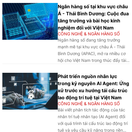
phát triển an toàn, bền vững.
Ngân hàng số tại khu vực châu
Á - Thái Bình Dương: Cuộc đua
tăng trưởng và bài học kinh
nghiệm đối với Việt Nam
CÔNG NGHỆ & NGÂN HÀNG SỐ
Ngân hàng số đang tăng trưởng
mạnh mẽ tại khu vực châu Á - Thái
Bình Dương (APAC), mở ra nhiều cơ
hội cho Việt Nam trong thúc đẩy tài
chính toàn diện và chuyển đổi số
ngành Ngân hàng, đồng thời đặt ra
Phát triển nguồn nhân lực
yêu cầu hoàn thiện khung pháp lý,
trong kỷ nguyên AI Agent: Ứng
tăng cường an ninh dữ liệu và phát
xử trước xu hướng tái cấu trúc
triển hệ sinh thái tài chính số theo
lao động trí tuệ tại Việt Nam
hướng bền vững.
CÔNG NGHỆ & NGÂN HÀNG SỐ
Bài viết phân tích tác động của tác
nhân trí tuệ nhân tạo (AI Agent) đối
với quá trình tái cấu trúc lao động trí
tuệ và yêu cầu kỹ năng trong nền