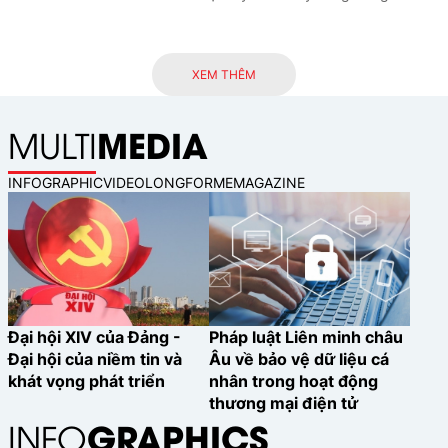
kinh tế số, đồng thời đề xuất các
định hướng phát triển nguồn nhân
lực tại Việt Nam nhằm nâng cao
XEM THÊM
năng lực cộng tác với trí tuệ nhân
tạo (AI), thích ứng với chuyển đổi số
MEDIA
MULTI
và tăng cường năng lực cạnh tranh
trong kỷ nguyên AI.
INFOGRAPHIC
VIDEO
LONGFORM
EMAGAZINE
Đại hội XIV của Đảng -
Pháp luật Liên minh châu
Đại hội của niềm tin và
Âu về bảo vệ dữ liệu cá
khát vọng phát triển
nhân trong hoạt động
thương mại điện tử
GRAPHICS
INFO