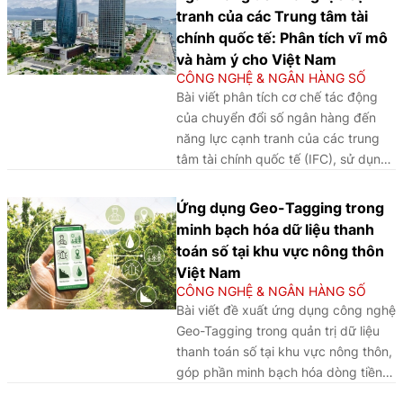
tranh của các Trung tâm tài
chính quốc tế: Phân tích vĩ mô
và hàm ý cho Việt Nam
CÔNG NGHỆ & NGÂN HÀNG SỐ
Bài viết phân tích cơ chế tác động
của chuyển đổi số ngân hàng đến
năng lực cạnh tranh của các trung
tâm tài chính quốc tế (IFC), sử dụng
phương pháp phân tích so sánh định
tính (QCA) trên một số trường hợp tại
Ứng dụng Geo-Tagging trong
châu Á - Thái Bình Dương là
minh bạch hóa dữ liệu thanh
Singapore, Hồng Kông, Tokyo,
toán số tại khu vực nông thôn
Thượng Hải, Seoul và Sydney. Khung
Việt Nam
phân tích nhận diện ba yếu tố cốt lõi:
CÔNG NGHỆ & NGÂN HÀNG SỐ
Hạ tầng và năng suất hệ thống; đổi
Bài viết đề xuất ứng dụng công nghệ
mới sáng tạo và hệ sinh thái cộng
Geo-Tagging trong quản trị dữ liệu
sinh; thể chế và khung pháp lý thông
thanh toán số tại khu vực nông thôn,
minh. Kết quả cho thấy chuyển đổi
góp phần minh bạch hóa dòng tiền,
số có lợi suất biên giảm dần, vai trò
nâng cao hiệu quả điều hành chính