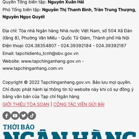
Quyền Tổng biên tập:
Nguyễn Xuân Hải
Phó Tổng biên tập:
Nguyễn Thị Thanh Bình, Trần Trung Thượng,
Nguyễn Ngọc Quyết
Địa chỉ: Tòa nhà Ngân hàng Nhà nước Việt Nam, số 504 Xã Đàn
(tầng 8), Phường Văn Miếu - Quốc Tử Giám, Thành phố Hà Nội
Điện thoại: 024.38354807 - 024.39392184 - 024.39392187
Email: tapchidientu_tcnh@sbv.gov.vn
Website: www.tapchinganhang.gov.vn -
www.tapchinganhang.com.vn
Copyright © 2022 Tapchinganhang.gov.vn. Bảo lưu mọi quyền.
Chỉ được phát hành lại thông tin từ website này khi có sự đồng ý
bằng văn bản của Tạp chí Ngân hàng
GIỚI THIỆU TÒA SOẠN
|
CỘNG TÁC VIÊN GỬI BÀI