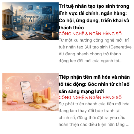
điều tiết quyết định thuộc về khung
sách tài chính toàn diện, đồng thời
Trí tuệ nhân tạo tạo sinh trong
pháp lý thông minh tích tụ không
tạo nền tảng phát triển hệ sinh thái
lĩnh vực tài chính, ngân hàng:
gian địa lý được tái định nghĩa theo
thanh toán số an toàn, hiện đại và
Cơ hội, ứng dụng, triển khai và
mật độ dữ liệu, nhân lực số và năng
bền vững tại Việt Nam.
thách thức
lực xuất khẩu tiêu chuẩn công nghệ.
CÔNG NGHỆ & NGÂN HÀNG SỐ
Từ phân tích kinh nghiệm của các
Từ một xu hướng công nghệ mới, trí
IFC trên, bài viết đưa ra các bài học
tuệ nhân tạo (AI) tạo sinh (Generative
và hàm ý chính sách cho Việt Nam.
AI) đang nhanh chóng trở thành
động lực đổi mới của ngành tài
chính, ngân hàng, mở ra nhiều cơ hội
nhưng cũng đặt ra không ít thách
Tiếp nhận tiền mã hóa và nhân
thức trong quá trình triển khai và
tố tác động: Góc nhìn từ chỉ số
quản trị.
sẵn sàng mạng lưới
CÔNG NGHỆ & NGÂN HÀNG SỐ
Sự phát triển nhanh của tiền mã hóa
đang làm thay đổi bức tranh tài
chính số, đồng thời đặt ra yêu cầu
hoàn thiện các điều kiện nền tảng và
khuôn khổ quản trị để thúc đẩy sự