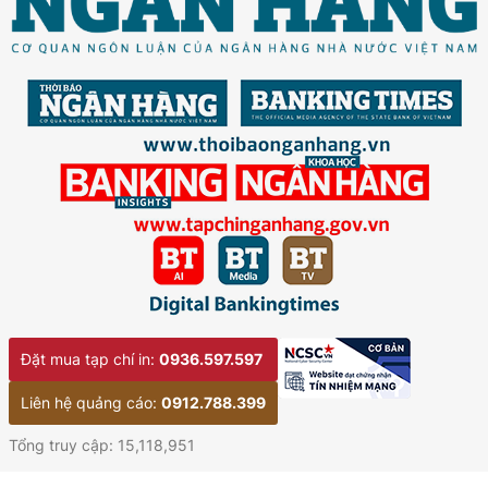
Đặt mua tạp chí in:
0936.597.597
Liên hệ quảng cáo:
0912.788.399
Tổng truy cập: 15,118,951