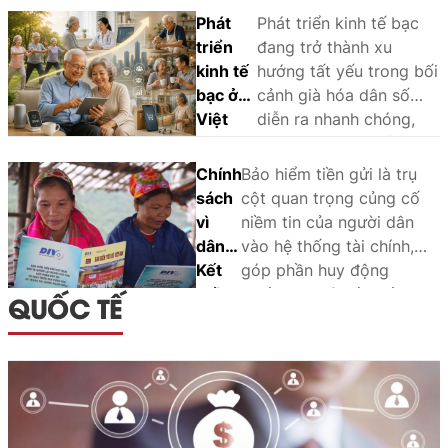
pháp luật về stablecoin tại Việt Nam.
Phát
Phát triển kinh tế bạc
triển
đang trở thành xu
kinh tế
hướng tất yếu trong bối
bạc ở
cảnh già hóa dân số
Việt
diễn ra nhanh chóng,
Nam:
không chỉ góp phần
Cơ hội,
bảo đảm an sinh xã hội
Chính
Bảo hiểm tiền gửi là trụ
thách
mà còn tạo động lực
sách
cột quan trọng củng cố
thức và
tăng trưởng mới cho
vì
niềm tin của người dân
hàm ý
Việt Nam trong thời
dân -
vào hệ thống tài chính,
chính
gian tới.
Kết
góp phần huy động
sách
nối
nguồn lực và bảo đảm an
QUỐC TẾ
niềm
toàn hoạt động ngân
tin,
hàng. Khi người dân yên
bồi
tâm gửi gắm đồng tiền
đắp
tích lũy, nguồn vốn trong
khối
xã hội được khơi thông,
đại
tạo thêm động lực cho