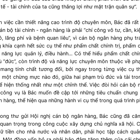
tế - tài chính của ta cũng thắng lợi như mặt trận quân sự”.
 việc cần thiết nâng cao trình độ chuyên môn, Bác đã rất
n bộ tài chính - ngân hàng là phải “chí công vô tư, cần, kiệ
, lãng phí và bệnh quan liêu”, vì cán bộ ngân hàng phụ tr
khía cạnh hết sức cụ thể như phẩm chất chính trị, phẩm c
 năng lực quản lý, điều hành… Có thể hiểu phẩm chất chí
 “đức”, còn trình độ và năng lực chuyên môn thuộc về phạ
 mang tính chất tương đối, bởi ngay trong từng việc cụ t
g một chừng mực nào đó, giữa hai phạm trù đức và tài tr
ể hiện thống nhất như một chỉnh thể. Việc đòi hỏi cán bộ
i công vụ là Bác muốn đề cập tới những tiêu chuẩn chung 
 hàng, thể hiện qua những hành vi cụ thể trong quá trình 
rong thư gửi Hội nghị cán bộ ngân hàng, Bác cũng đã căn 
 quan trọng trong công cuộc xây dựng chủ nghĩa xã hội. 
iữ tiền cho nhà nước và nhân dân, phải học tập cách quản
t. Một đồng vốn bỏ ra phải bảo đảm tăng thêm của cải cho