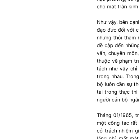
cho mặt trận kinh 
Như vậy, bên cạnh
đạo đức đối với cá
những thói tham ô
đề cập đến những 
vấn, chuyên môn,
thuộc về phạm trù
tách như vậy chỉ
trong nhau. Tron
bộ luôn cần sự th
tài trong thực th
người cán bộ ngân
Tháng 01/1965, t
một công tác rất
có trách nhiệm g
lãng phí, mất má