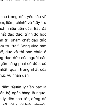
 chú trọng đến yêu cầu về
m, liêm, chính” và “tẩy trừ
ách nhiều tiền của. Bác đã
hất đạo đức, trình độ học
nh trị, phẩm chất đạo đức
m trù “tài”. Song việc tạm
hể, đức và tài bao chứa ở
ong đạo đức của người cán
 ngân hàng phải có đức, có
nhất, quan trọng nhất của
phục vụ nhân dân.
dặn: “Quản lý tiền bạc là
Cán bộ ngân hàng là người
 lý tiền cho tốt, đừng để
 xã hội, phải luân chuyển