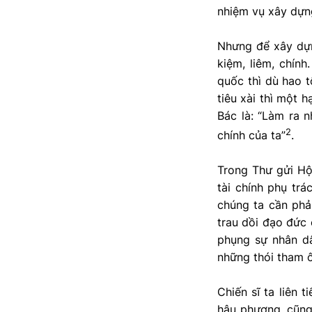
nhiệm vụ xây dựng
Nhưng để xây dựn
kiệm, liêm, chính
quốc thì dù hao t
tiêu xài thì một 
Bác là: “Làm ra n
2
chính của ta”
.
Trong Thư gửi Hội
tài chính phụ trá
chúng ta cần phả
trau dồi đạo đức 
phụng sự nhân dâ
những thói tham ô
Chiến sĩ ta liên 
hậu phương, cũng