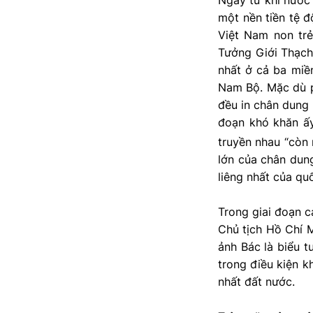
Ngay từ khi nước
một nền tiền tệ đ
Việt Nam non trẻ
Tưởng Giới Thạch.
nhất ở cả ba miền
Nam Bộ. Mặc dù p
đều in chân dung 
đoạn khó khăn ấy
truyền nhau “còn 
lớn của chân dung
liêng nhất của quố
Trong giai đoạn c
Chủ tịch Hồ Chí M
ảnh Bác là biểu 
trong điều kiện k
nhất đất nước.