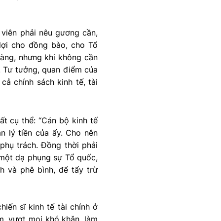
 viên phải nêu gương cần,
, lợi cho đồng bào, cho Tổ
sàng, nhưng khi không cần
u. Tư tưởng, quan điểm của
cả chính sách kinh tế, tài
ất cụ thể: “Cán bộ kinh tế
n lý tiền của ấy. Cho nên
phụ trách. Đồng thời phải
 một dạ phụng sự Tổ quốc,
h và phê bình, để tẩy trừ
hiến sĩ kinh tế tài chính ở
m, vượt mọi khó khǎn, làm