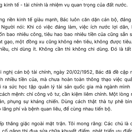
 kinh tế - tài chính là nhiệm vụ quan trọng của đất nước.
g nền kinh tế giàu mạnh, Bác luôn căn dặn cán bộ, đảng
. Người nói: Khi có việc đáng làm, việc ích nước lợi dân
ốn bao nhiêu công, tiêu hao bao nhiêu tiền của cũng sẵn 
hạt gạo, một đồng xu cũng không nên tiêu, không được tiê
hiều, chi dùng ít. Không cần thì không chi dùng. Đó là tất 
 nghị cán bộ tài chính, ngày 20/02/1952, Bác đã đề cập r
ch nhiều tiền của, mà chưa hoàn toàn thông thạo việc quả
i ra sức học tập quản lý tài sản quốc gia mà ngành mình 
cách mệnh: chí công vô tư, cần kiệm liêm chính. Một lòng
n, phụng sự kháng chiến. Dùng cách thật thà tự phê bìn
 lãng phí và bệnh quan liêu, để cùng nhau tiến bộ.
tiếp thắng giặc ngoài mặt trận. Tôi mong rằng: Các chú là c
 cố gắng thi đua sửa chữa khuyết điểm, phát triển ưu điể