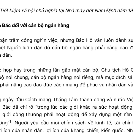
iết kiệm xã hội chủ nghĩa tại Nhà máy dệt Nam Định năm 1
a Bác đối với cán bộ ngân hàng
ù bận trăm công nghìn việc, nhưng Bác Hồ vẫn luôn dành 
iệt Người luôn dặn dò cán bộ ngân hàng phải nâng cao 
 dân.
 họp hay trong những lần gặp mặt cán bộ, Chủ tịch Hồ C
bộ nói chung, cán bộ ngân hàng nói riêng, mà mục đích sâ
, phải nâng cao đạo đức cách mạng để phục vụ nhân dân và
g ngày đầu Cách mạng Tháng Tám thành công và nước Vi
, Bác đã chỉ rõ “trong lúc các giới khác ra sức hoạt độn
ì giới công thương phải hoạt động để xây dựng một nền 
1
ợng”
. Người yêu cầu mọi chính sách về kinh tế, tài chí
i ích của nhân dân, lợi ích của kháng chiến, kiến quốc. N