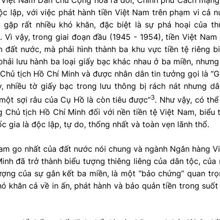
 Việt Nam Dân chủ Cộng hòa ra đời, Chính phủ Cách mạng
ộc lập, với việc phát hành tiền Việt Nam trên phạm vi cả nư
 gặp rất nhiều khó khăn, đặc biệt là sự phá hoại của t
 Vì vậy, trong giai đoạn đầu (1945 - 1954), tiền Việt Na
 đất nước, mà phải hình thành ba khu vực tiền tệ riêng b
hải lưu hành ba loại giấy bạc khác nhau ở ba miền, nhưng
Chủ tịch Hồ Chí Minh và được nhân dân tin tưởng gọi là “G
, nhiều tờ giấy bạc trong lưu thông bị rách nát nhưng d
3
một sợi râu của Cụ Hồ là còn tiêu được”
. Như vậy, có thể 
 Chủ tịch Hồ Chí Minh đối với nền tiền tệ Việt Nam, biểu
c gia là độc lập, tự do, thống nhất và toàn vẹn lãnh thổ.
am go nhất của đất nước nói chung và ngành Ngân hàng Việ
inh đã trở thành biểu tượng thiêng liêng của dân tộc, của 
tượng của sự gắn kết ba miền, là một “bảo chứng” quan tr
hó khăn cả về in ấn, phát hành và bảo quản tiền trong suốt