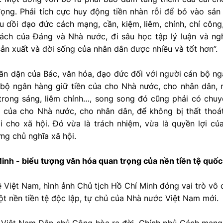
ọng. Phải tích cực huy động tiền nhàn rỗi để bỏ vào sản
au dồi đạo đức cách mạng, cần, kiệm, liêm, chính, chí công
ách của Đảng và Nhà nước, đi sâu học tập lý luận và nghi
sản xuất và đời sống của nhân dân được nhiều và tốt hơn”.
ăn dặn của Bác, văn hóa, đạo đức đối với người cán bộ ng
 bộ ngân hàng giữ tiền của cho Nhà nước, cho nhân dân,
trong sáng, liêm chính…, song song đó cũng phải có chu
 của cho Nhà nước, cho nhân dân, để không bị thất thoát,
i cho xã hội. Đó vừa là trách nhiệm, vừa là quyền lợi c
ng chủ nghĩa xã hội.
inh - biểu tượng văn hóa quan trọng của nền tiền tệ quốc
tệ Việt Nam, hình ảnh Chủ tịch Hồ Chí Minh đóng vai trò vô 
t nền tiền tệ độc lập, tự chủ của Nhà nước Việt Nam mới.