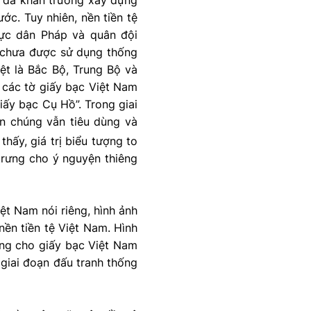
 đã khẩn trương xây dựng
ớc. Tuy nhiên, nền tiền tệ
hực dân Pháp và quân đội
m chưa được sử dụng thống
iệt là Bắc Bộ, Trung Bộ và
 các tờ giấy bạc Việt Nam
iấy bạc Cụ Hồ”. Trong giai
ân chúng vẫn tiêu dùng và
thấy, giá trị biểu tượng to
 trưng cho ý nguyện thiêng
t Nam nói riêng, hình ảnh
nền tiền tệ Việt Nam. Hình
ọng cho giấy bạc Việt Nam
 giai đoạn đấu tranh thống