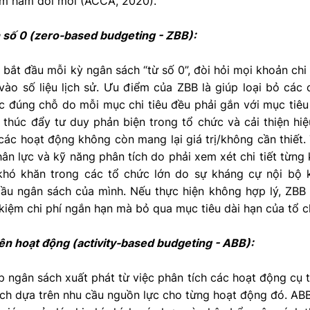
kìm hãm đổi mới (ACCA, 2020).
 số 0 (zero-based budgeting - ZBB):
ắt đầu mỗi kỳ ngân sách “từ số 0”, đòi hỏi mọi khoản chi
 vào số liệu lịch sử. Ưu điểm của ZBB là giúp loại bỏ các 
 đúng chỗ do mỗi mục chi tiêu đều phải gắn với mục tiêu c
thúc đẩy tư duy phản biện trong tổ chức và cải thiện hi
các hoạt động không còn mang lại giá trị/không cần thiết. 
nhân lực và kỹ năng phân tích do phải xem xét chi tiết từng
hó khăn trong các tổ chức lớn do sự kháng cự nội bộ 
ầu ngân sách của mình. Nếu thực hiện không hợp lý, ZBB
kiệm chi phí ngắn hạn mà bỏ qua mục tiêu dài hạn của tổ c
ên hoạt động (activity-based budgeting - ABB):
p ngân sách xuất phát từ việc phân tích các hoạt động cụ th
h dựa trên nhu cầu nguồn lực cho từng hoạt động đó. ABB 