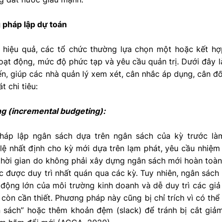
 pháp lập dự toán
 hiệu quả, các tổ chức thường lựa chọn một hoặc kết h
oạt động, mức độ phức tạp và yêu cầu quản trị. Dưới đây 
n, giúp các nhà quản lý xem xét, cân nhắc áp dụng, cân đối
t chi tiêu:
ng (incremental budgeting):
háp lập ngân sách dựa trên ngân sách của kỳ trước là
 lệ nhất định cho kỳ mới dựa trên lạm phát, yêu cầu nhiệ
 thời gian do không phải xây dựng ngân sách mới hoàn toàn
 được duy trì nhất quán qua các kỳ. Tuy nhiên, ngân sách g
động lớn của môi trường kinh doanh và dễ duy trì các giả 
 còn cần thiết. Phương pháp này cũng bị chỉ trích vì có th
n sách” hoặc thêm khoản đệm (slack) để tránh bị cắt gi