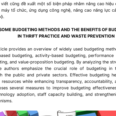
ài viết cũng đề xuất một số biện pháp nhằm nâng cao hiệu
ộ máy tổ chức, ứng dụng công nghệ, nâng cao năng lực c
bộ.
SOME BUDGETING METHODS AND THE BENEFITS OF BU
IN THRIFT PRACTICE AND WASTE PREVENTION
ticle provides an overview of widely used budgeting metho
based budgeting, activity-based budgeting, performance
ng, and value-proposition budgeting. By analyzing the st
 authors emphasize the crucial role of budgeting in t
h the public and private sectors. Effective budgeting he
l resources while enhancing transparency, accountability,
poses several measures to improve budgeting effectivenes
chnology adoption, staff capacity building, and strengthen
nisms.