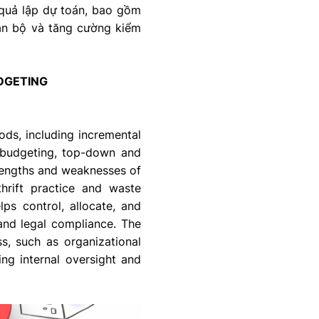
 quả lập dự toán, bao gồm
án bộ và tăng cường kiểm
DGETING
ds, including incremental
 budgeting, top-down and
rengths and weaknesses of
hrift practice and waste
lps control, allocate, and
 and legal compliance. The
s, such as organizational
ing internal oversight and