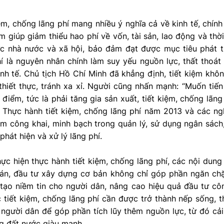
ệm, chống lãng phí mang nhiều ý nghĩa cả về kinh tế, chính 
ệm giúp giảm thiểu hao phí về vốn, tài sản, lao động và thờ
c nhà nước và xã hội, bảo đảm đạt được mục tiêu phát tri
hí là nguyên nhân chính làm suy yếu nguồn lực, thất thoá
nh tế. Chủ tịch Hồ Chí Minh đã khẳng định, tiết kiệm khôn
 thiết thực, tránh xa xỉ. Người cũng nhấn mạnh: “Muốn tiến
điểm, tức là phải tăng gia sản xuất, tiết kiệm, chống lãng
t Thực hành tiết kiệm, chống lãng phí năm 2013 và các n
ệm công khai, minh bạch trong quản lý, sử dụng ngân sách,
 phát hiện và xử lý lãng phí.
hực hiện thực hành tiết kiệm, chống lãng phí, các nội dung
oán, đầu tư xây dựng cơ bản không chỉ góp phần ngăn ch
 tạo niềm tin cho người dân, nâng cao hiệu quả đầu tư c
c tiết kiệm, chống lãng phí cần được trở thành nếp sống, 
người dân để góp phần tích lũy thêm nguồn lực, từ đó cải
g đất nước giàu mạnh.