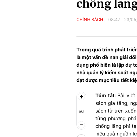
chống lãng
CHÍNH SÁCH
08:47
|
23/05
Trong quá trình phát triể
là một vấn đề nan giải đố
dụng phổ biến là lập dự t
nhà quản lý kiểm soát ngu
đạt được mục tiêu tiết ki
Tóm tắt:
Bài viế
sách gia tăng, ng
a
sách từ trên xuốn
a
từng phương pháp
chống lãng phí tạ
hiệu quả nguồn lự