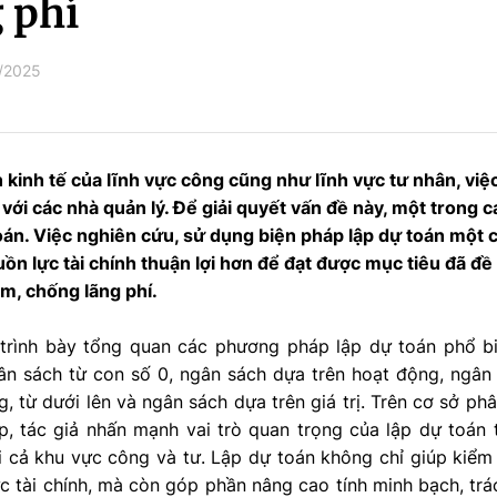
 phí
/2025
n kinh tế của lĩnh vực công cũng như lĩnh vực tư nhân, việ
i với các nhà quản lý. Để giải quyết vấn đề này, một trong
oán. Việc nghiên cứu, sử dụng biện pháp lập dự toán một 
ồn lực tài chính thuận lợi hơn để đạt được mục tiêu đã đề
ệm, chống lãng phí.
t trình bày tổng quan các phương pháp lập dự toán phổ b
ân sách từ con số 0, ngân sách dựa trên hoạt động, ngân 
g, từ dưới lên và ngân sách dựa trên giá trị. Trên cơ sở ph
, tác giả nhấn mạnh vai trò quan trọng của lập dự toán t
i cả khu vực công và tư. Lập dự toán không chỉ giúp kiểm
c tài chính, mà còn góp phần nâng cao tính minh bạch, trác