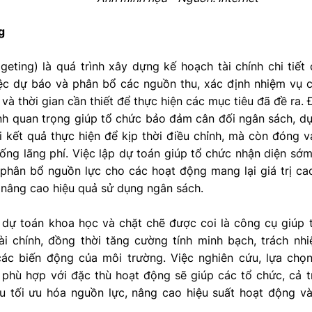
g
eting) là quá trình xây dựng kế hoạch tài chính chi tiết
ệc dự báo và phân bổ các nguồn thu, xác định nhiệm vụ ch
c và thời gian cần thiết để thực hiện các mục tiêu đã đề ra
ính quan trọng giúp tổ chức bảo đảm cân đối ngân sách, dự
 kết quả thực hiện để kịp thời điều chỉnh, mà còn đóng va
hống lãng phí. Việc lập dự toán giúp tổ chức nhận diện sớ
n phân bổ nguồn lực cho các hoạt động mang lại giá trị ca
à nâng cao hiệu quả sử dụng ngân sách.
p dự toán khoa học và chặt chẽ được coi là công cụ giúp
ài chính, đồng thời tăng cường tính minh bạch, trách nhi
các biến động của môi trường. Việc nghiên cứu, lựa ch
 phù hợp với đặc thù hoạt động sẽ giúp các tổ chức, cả t
u tối ưu hóa nguồn lực, nâng cao hiệu suất hoạt động và