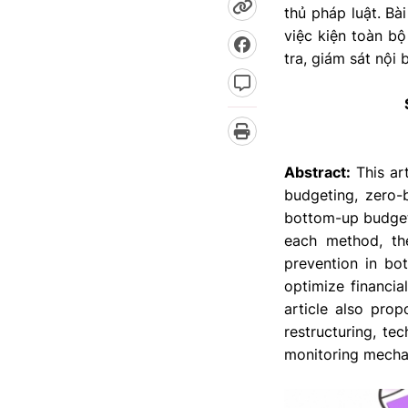
thủ pháp luật. B
việc kiện toàn b
tra, giám sát nội 
Abstract:
This ar
budgeting, zero-
bottom-up budgeti
each method, the
prevention in bot
optimize financia
article also pro
restructuring, te
monitoring mecha