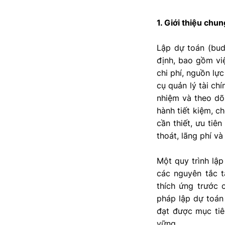
1. Giới thiệu chun
Lập dự toán (budg
định, bao gồm vi
chi phí, nguồn lự
cụ quản lý tài ch
nhiệm và theo dõi
hành tiết kiệm, c
cần thiết, ưu tiê
thoát, lãng phí v
Một quy trình lậ
các nguyên tắc t
thích ứng trước 
pháp lập dự toán
đạt được mục tiê
vững.