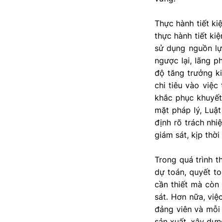
Thực hành tiết ki
thực hành tiết ki
sử dụng nguồn lự
ngược lại, lãng p
độ tăng trưởng ki
chi tiêu vào việc
khắc phục khuyết 
mặt pháp lý, Luậ
định rõ trách nhi
giám sát, kịp thời
Trong quá trình t
dự toán, quyết t
cần thiết mà còn
sát. Hơn nữa, việ
đảng viên và mỗi 
sản xuất, xây dựn